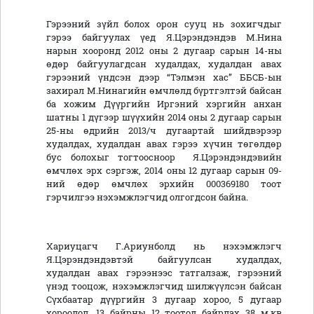
Гэрээний зүйл болох орон сууц нь зохигчдыг
гэрээ байгуулах үед Я.Цэрэндэндэв М.Нина
нарын хооронд 2012 оны 2 дугаар сарын 14-ны
өдөр байгуулагдсан худалдах, худалдан авах
гэрээний үндсэн дээр “Тэлмэн хас” ББСБ-ын
захирал М.Нинагийн өмчлөлд бүртгэлтэй байсан
ба хожим Дүүргийн Иргэний хэргийн анхан
шатны 1 дүгээр шүүхийн 2014 оны 2 дугаар сарын
25-ны өдрийн 2013/ч дугаартай шийдвэрээр
худалдах, худалдан авах гэрээ хүчин төгөлдөр
бус болохыг тогтоосноор Я.Цэрэндэндэвийн
өмчлөх эрх сэргэж, 2014 оны 12 дугаар сарын 09-
ний өдөр өмчлөх эрхийн 000369180 тоот
гэрчилгээ нэхэмжлэгчид олгогдсон байна.
Хариуцагч Г.Ариунболд нь нэхэмжлэгч
Я.Цэрэндэндэвтэй байгуулсан худалдах,
худалдан авах гэрээнээс татгалзаж, гэрээний
үнэд тооцож, нэхэмжлэгчид шилжүүлсэн байсан
Сүхбаатар дүүргийн 3 дугаар хороо, 5 дугаар
хороолол, 13 байрны 12 тоотод байрлах 38 м.кв