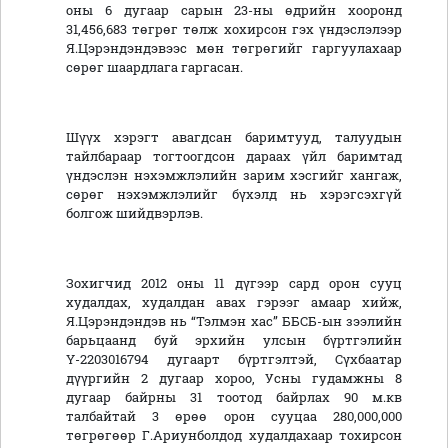
оны 6 дугаар сарын 23-ны өдрийн хооронд
31,456,683 төгрөг төлж хохирсон гэх үндэслэлээр
Я.Цэрэндэндэвээс мөн төгрөгийг гаргуулахаар
сөрөг шаардлага гаргасан.
Шүүх хэрэгт авагдсан баримтууд, талуудын
тайлбараар тогтоогдсон дараах үйл баримтад
үндэслэн нэхэмжлэлийн зарим хэсгийг хангаж,
сөрөг нэхэмжлэлийг бүхэлд нь хэрэгсэхгүй
болгож шийдвэрлэв.
Зохигчид 2012 оны 11 дүгээр сард орон сууц
худалдах, худалдан авах гэрээг амаар хийж,
Я.Цэрэндэндэв нь “Тэлмэн хас” ББСБ-ын зээлийн
барьцаанд буй эрхийн улсын бүртгэлийн
Ү-2203016794 дугаарт бүртгэлтэй, Сүхбаатар
дүүргийн 2 дугаар хороо, Усны гудамжны 8
дугаар байрны 31 тоотод байрлах 90 м.кв
талбайтай 3 өрөө орон сууцаа 280,000,000
төгрөгөөр Г.Ариунболдод худалдахаар тохирсон