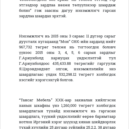
этгээдээр зардлаа нөхөн төлүүлэхээр шаардаж
болно” гэж заасны дагуу нэхэмжлэгч гарсан
зардлаа шаардах эрхтэй.
Нэхэмжлэгч нь 2015 оны 3 сараас 11 дүгээр сарыг
дуусталх хугацаанд “Мон” СӨХ-ийн зардалд нийт
967,732 төгрөг төлсөн нь тогтоогдох боловч
үүнээс 2015 оны 3, 4, 5, 6 сарын зардлыг
Г.Ариунболд хариуцах үндэслэлтэй тул
Г.Ариунболдоос 435,433.88 төгрөгийг гаргуулж
Я.Цэрэндэндэвт олгож, нэхэмжлэлийн энэ
шаардлагаас үлдэх 532,298.12 төгрөгт холбогдох
хэсгийг хэрэгсэхгүй болгов.
“Тансаг Мебель” ХХК-аар захиалан хийлгэсэн
ханын шкафны үнэ 1,260,000 төгрөгт холбогдох
шаардлагын тухайд нэхэмжлэгч нь гаргасан
шаардлага, түүний үндэслэлийг өөрөө баримтаар
нотлох Иргэний хэрэг шүүхэд хянан шийдвэрлэх
тухай хуулийн 25 дугаар зүйлийн 25.2.2, 38 дугаар