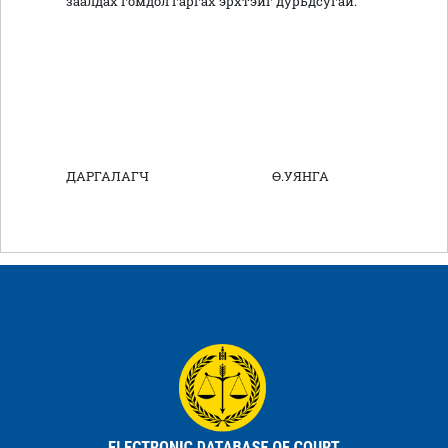
заалдах гомдол гаргах эрхтэйг дурьдсугай.
ДАРГАЛАГЧ Ө.УЯНГА