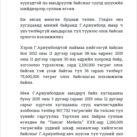
хүүхэдтэй нь амьдруулж байсныг сүүлд шүүхийн
шийдвэрээр суллаж өгсөн.
Би авсан мөнгөө буцааж төлнө. Гэхдээ энэ
хугацаанд миний байранд Г.Ариунболд ямар ч
үнэ төлбөргүй амьдарсан тул түүнээс олох байсан
орлогоо нэхэмжилнэ.
Хэрэв Г.Ариунболдтой наймаа хийгээгүй байсан
бол 2012 оны 11 дүгээр сарын 08-ны өдрөөс 2015
оны 11 дүгээр сарын 30-ны өдрийн хооронд байр,
зогсоолоо түрээслэж, сард 2,100,000 төгрөг олох
байсан гэж үзэж байгаа тул 36 сарын төлбөрт
75,600,000 төгрөг олох байсныгаа нэхэмжилж
байна.
Мөн Г.Ариунболдын амьдарч байх хугацааны
буюу 2015 оны 3 дугаар сараас 2015 оны 12 дугаар
сарыг хүртэлх хугацааны сууц өмчлөгчдийн
холбооны төлбөр 967,732 төгрөгийг би төлсөн тул
үүнийг гаргуулна. Тэрчлэн анх байраа суллаж
өгөхдөө би “Тансаг Мебель” ХХК-аар 1,260,000
төгрөгийн үүдний шкаф захиалгаар хийлгэсэн
байсныг Г.Ариунболд авч нүүсэн тул түүний үнэ