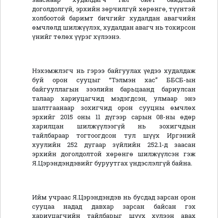
доголдолгүй, эрхийн зөрчилгүй хөрөнгө, түүнтэй
холбоотой баримт бичгийг худалдан авагчийн
өмчлөлд шилжүүлэх, худалдан авагч нь тохирсон
үнийг төлөх үүрэг хүлээнэ.
Нэхэмжлэгч нь гэрээ байгуулах үедээ худалдаж
буй орон сууцыг “Тэлмэн хас” ББСБ-ын
байгууллагын зээлийн барьцаанд бариулсан
талаар хариуцагчид мэдэгдсэн, улмаар энэ
шалтгаанаар зохигчид орон сууцны өмчлөх
эрхийг 2015 оны 11 дүгээр сарын 08-ны өдөр
харилцан шилжүүлээгүй нь зохигчдын
тайлбараар тогтоогдсон тул шүүх Иргэний
хуулийн 252 дугаар зүйлийн 252.1-д заасан
эрхийн доголдолтой хөрөнгө шилжүүлсэн гэж
Я.Цэрэндэндэвийг буруутгах үндэслэлгүй байна.
Ийм учраас Я.Цэрэндэндэв нь бусдад зарсан орон
сууцаа надад давхар зарсан байсан гэх
хариуцагчийн тайлбарыг шүүх хүлээн авах