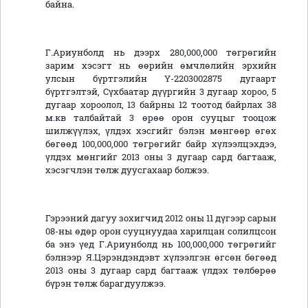
байна.
Г.Ариунболд нь дээрх 280,000,000 төгрөгийн
зарим хэсэгт нь өөрийн өмчлөлийн эрхийн
улсын бүртгэлийн Ү-2203002875 дугаарт
бүртгэлтэй, Сүхбаатар дүүргийн 3 дугаар хороо, 5
дугаар хороолол, 13 байрны 12 тоотод байрлах 38
м.кв талбайтай 3 өрөө орон сууцыг тооцож
шилжүүлэх, үлдэх хэсгийг бэлэн мөнгөөр өгөх
бөгөөд 100,000,000 төгрөгийг байр хүлээлцэхдээ,
үлдэх мөнгийг 2013 оны 3 дугаар сард багтааж,
хэсэгчлэн төлж дуусгахаар болжээ.
Гэрээний дагуу зохигчид 2012 оны 11 дүгээр сарын
08-ны өдөр орон сууцнуудаа харилцан солилцсон
ба энэ үед Г.Ариунболд нь 100,000,000 төгрөгийг
бэлнээр Я.Цэрэндэндэвт хүлээлгэн өгсөн бөгөөд
2013 оны 3 дугаар сард багтааж үлдэх төлбөрөө
бүрэн төлж барагдуулжээ.