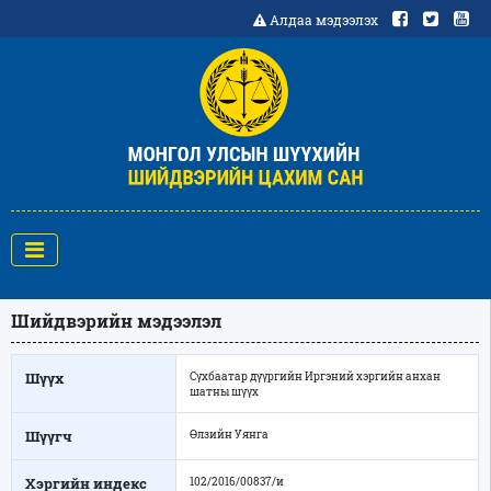
Алдаа мэдээлэх
Шийдвэрийн мэдээлэл
Шүүх
Сүхбаатар дүүргийн Иргэний хэргийн анхан
шатны шүүх
Шүүгч
Өлзийн Уянга
Хэргийн индекс
102/2016/00837/и