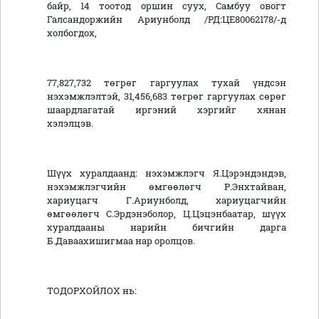
байр, 14 тоотод оршин суух, Самбуу овогт
Галсандоржийн Ариунболд /РД:ЦЕ80062178/-д
холбогдох,
77,827,732 төгрөг гаргуулах тухай үндсэн
нэхэмжлэлтэй, 31,456,683 төгрөг гаргуулах сөрөг
шаардлагатай иргэний хэргийг хянан
хэлэлцэв.
Шүүх хуралдаанд: нэхэмжлэгч Я.Цэрэндэндэв,
нэхэмжлэгчийн өмгөөлөгч Р.Энхтайван,
хариуцагч Г.Ариунболд, хариуцагчийн
өмгөөлөгч С.Эрдэнэболор, Ц.Цэцэнбаатар, шүүх
хуралдааны нарийн бичгийн дарга
Б.Даваахишигмаа нар оролцов.
ТОДОРХОЙЛОХ нь: