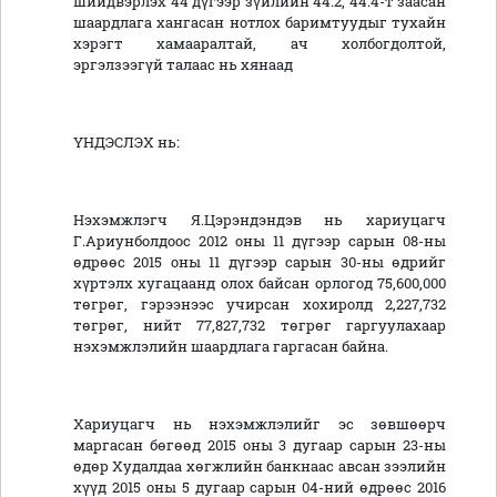
шийдвэрлэх 44 дүгээр зүйлийн 44.2, 44.4-т заасан
шаардлага хангасан нотлох баримтуудыг тухайн
хэрэгт хамааралтай, ач холбогдолтой,
эргэлзээгүй талаас нь хянаад
ҮНДЭСЛЭХ нь:
Нэхэмжлэгч Я.Цэрэндэндэв нь хариуцагч
Г.Ариунболдоос 2012 оны 11 дүгээр сарын 08-ны
өдрөөс 2015 оны 11 дүгээр сарын 30-ны өдрийг
хүртэлх хугацаанд олох байсан орлогод 75,600,000
төгрөг, гэрээнээс учирсан хохиролд 2,227,732
төгрөг, нийт 77,827,732 төгрөг гаргуулахаар
нэхэмжлэлийн шаардлага гаргасан байна.
Хариуцагч нь нэхэмжлэлийг эс зөвшөөрч
маргасан бөгөөд 2015 оны 3 дугаар сарын 23-ны
өдөр Худалдаа хөгжлийн банкнаас авсан зээлийн
хүүд 2015 оны 5 дугаар сарын 04-ний өдрөөс 2016