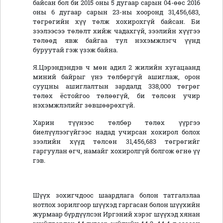
байсан бол би 2015 оны 5 дугаар сарын 04-өөс 2016
оны 6 дугаар сарын 23-ны хооронд 31,456,683,
төгрөгийн хүү төлж хохирохгүй байсан. Би
зээлээсээ төлөлт хийж чадахгүй, зээлийн хүүгээ
төлөөд явж байгаа тул нэхэмжлэгч үүнд
буруутай гэж үзэж байна.
Я.Цэрэндэндэв ч мөн адил 2 жилийн хугацаанд
миний байрыг үнэ төлбөргүй ашиглаж, орон
сууцны ашиглалтын зардалд 338,000 төгрөг
төлөх ёстойгоо төлөөгүй, би төлсөн учир
нэхэмжлэлийг зөвшөөрөхгүй.
Харин түүнээс төлбөр төлөх үүргээ
биелүүлээгүйгээс надад учирсан хохирол болох
зээлийн хүүд төлсөн 31,456,683 төгрөгийг
гаргуулан өгч, намайг хохиролгүй болгож өгнө үү
гэв.
Шүүх зохигчдоос шаардлага болон татгалзлаа
нотлох зорилгоор шүүхэд гаргасан болон шүүхийн
журмаар бүрдүүлсэн Иргэний хэрэг шүүхэд хянан