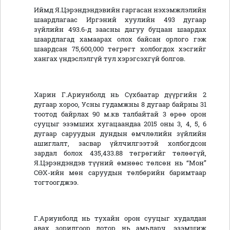
Иймд Я.Цэрэндэндэвийн гаргасан нэхэмжлэлийн
шаардлагаас Иргэний хуулийн 493 дугаар
зүйлийн 493.6-д заасны дагуу буцаан шаардах
шаардлагад хамаарах олох байсан орлого гэж
шаардсан 75,600,000 төгрөгт холбогдох хэсгийг
хангах үндэслэлгүй тул хэрэгсэхгүй болгов.
Харин Г.Ариунболд нь Сүхбаатар дүүргийн 2
дугаар хороо, Усны гудамжны 8 дугаар байрны 31
тоотод байрлах 90 м.кв талбайтай 3 өрөө орон
сууцыг эзэмших хугацаандаа 2015 оны 3, 4, 5, 6
дугаар саруудын дундын өмчлөлийн зүйлийн
ашиглалт, засвар үйлчилгээтэй холбогдсон
зардал болох 435,433.88 төгрөгийг төлөөгүй,
Я.Цэрэндэндэв түүний өмнөөс төлсөн нь “Мон”
СӨХ-ийн мөн саруудын төлбөрийн баримтаар
тогтоогджээ.
Г.Ариунболд нь тухайн орон сууцыг худалдан
авах зорилгоор дотор нь амьдарч, эзэмшиж