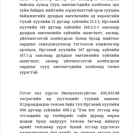
байсны хувьд Сууц өмчлөгчдийн холбооны эрх
зүйн байдал, нийтийн зориулалттай орон сууцны
байшингийн дундын өмчлөлийн эд хөрөнгийн
тухай хуулийн 13 дугаар зүйлийн 13.2.3, Иргэний
хуулийн 148 дугаар зүйлийн 148.2.3-т зааснаар
дундын өмчлөлийн зүйлийн ашиглалт, засвар,
үйлчилгээтэй холбогдсон болон бусад нийтлэг
зардлыг санхүүжүүлэхэд тогтоосон хэмжээгээр
оролцох, Иргэний хуулийн 147 дугаар зүйлийн
147.1-д зааснаар дундын өмчлөлийн зүйлийн
ашиглалт, засвар үйлчилгээтэй холбогдсон
зардлыг сууц өмчлөгчдийн холбоонд төлөх
үүрэгтэй.
Гэтэл энэ үүргээ биелүүлээгүйгээс 435,433.88
төгрөгийн өр үүсгэснийг түүний өмнөөс
Я.Цэрэндэндэв төлсөн байх тул Иргэний хуулийн
496 дугаар зүйлийн 496.1-д “Хэн нэг этгээд өөр
этгээдийн өр төлбөрийг сайн дураар өөрөө
мэдэж буюу андуурч төлсөн бөгөөд ийнхүү
өрийг төлснөөр үүрэг бүхий этгээд үүргээсээ
чөлөөлөгдсөн бол өрийг нь төлсөн этгээд тэр