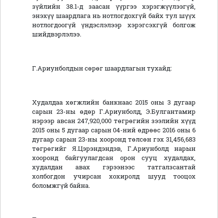
зүйлийн 38.1-д заасан үүргээ хэрэгжүүлээгүй,
энэхүү шаардлага нь нотлогдохгүй байх тул шүүх
нотлогдоогүй үндэслэлээр хэрэгсэхгүй болгож
шийдвэрлэлээ.
Г.Ариунболдын сөрөг шаардлагын тухайд:
Худалдаа хөгжлийн банкнаас 2015 оны 3 дугаар
сарын 23-ны өдөр Г.Ариунболд, Э.Булгантамир
нэрээр авсан 247,920,000 төгрөгийн зээлийн хүүд
2015 оны 5 дугаар сарын 04-ний өдрөөс 2016 оны 6
дугаар сарын 23-ны хооронд төлсөн гэх 31,456,683
төгрөгийг Я.Цэрэндэндэв, Г.Ариунболд нарын
хооронд байгуулагдсан орон сууц худалдах,
худалдан авах гэрээнээс татгалзсантай
холбогдон учирсан хохиролд шууд тооцох
боломжгүй байна.