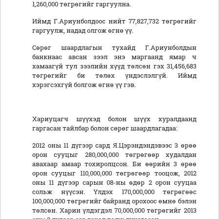
1,260,000 төгрөгийг гаргуулна.
Иймд Г.Ариунболдоос нийт 77,827,732 төгрөгийг
гаргуулж, надад олгож өгнө үү.
Сөрөг шаардлагын тухайд Г.Ариунболдын
банкнаас авсан зээл энэ маргаанд ямар ч
хамаагүй тул зээлийн хүүд төлсөн гэх 31,456,683
төгрөгийг би төлөх үндэслэлгүй. Иймд
хэрэгсэхгүй болгож өгнө үү гэв.
Хариуцагч шүүхэд болон шүүх хуралдаанд
гаргасан тайлбар болон сөрөг шаардлагадаа:
2012 оны 11 дүгээр сард Я.Цэрэндэндэвээс 3 өрөө
орон сууцыг 280,000,000 төгрөгөөр худалдан
авахаар амаар тохиролцсон. Би өөрийн 3 өрөө
орон сууцыг 110,000,000 төгрөгөөр тооцож, 2012
оны 11 дүгээр сарын 08-ны өдөр 2 орон сууцаа
сольж нүүсэн. Үлдэх 170,000,000 төгрөгөөс
100,000,000 төгрөгийг байранд орохоос өмнө бэлэн
төлсөн. Харин үлдэгдэл 70,000,000 төгрөгийг 2013