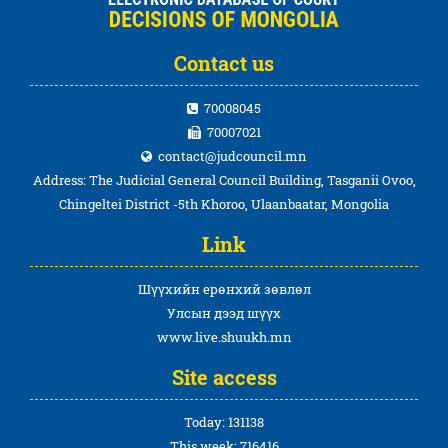
Contact us
70008045
70007021
contact@judcouncil.mn
Address: The Judicial General Council Building, Tasganii Ovoo,
Chingeltei District -5th Khoroo, Ulaanbaatar, Mongolia
Link
Шүүхийн ерөнхий зөвлөл
Улсын дээд шүүх
www.live.shuukh.mn
Site access
Today: 131138
This week: 716416