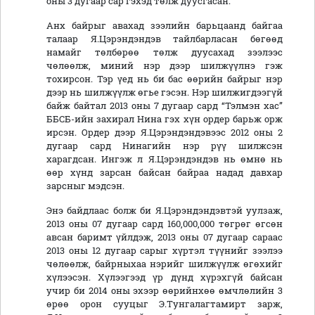
оны 3 дугаар сар гэхэд төлж дуусгасан.
Анх байрыг авахад зээлийн барьцаанд байгаа
талаар Я.Цэрэндэндэв тайлбарласан бөгөөд
намайг төлбөрөө төлж дуусахад зээлээс
чөлөөлж, миний нэр дээр шилжүүлнэ гэж
тохирсон. Тэр үед нь би бас өөрийн байрыг нэр
дээр нь шилжүүлж өгье гэсэн. Нэр шилжигдээгүй
байж байтал 2013 оны 7 дугаар сард “Тэлмэн хас”
ББСБ-ийн захирал Нина гэх хүн ордер барьж орж
ирсэн. Ордер дээр Я.Цэрэндэндэвээс 2012 оны 2
дугаар сард Нинагийн нэр рүү шилжсэн
харагдсан. Ингэж л Я.Цэрэндэндэв нь өмнө нь
өөр хүнд зарсан байсан байраа надад давхар
зарсныг мэдсэн.
Энэ байдлаас болж би Я.Цэрэндэндэвтэй уулзаж,
2013 оны 07 дугаар сард 160,000,000 төгрөг өгсөн
авсан баримт үйлдэж, 2013 оны 07 дугаар сараас
2013 оны 12 дугаар сарыг хүртэл түүнийг зээлээ
чөлөөлж, байрныхаа нэрийг шилжүүлж өгөхийг
хүлээсэн. Хүлээгээд үр дүнд хүрэхгүй байсан
учир би 2014 оны эхээр өөрийнхөө өмчлөлийн 3
өрөө орон сууцыг Э.Тунгалагтамирт зарж,