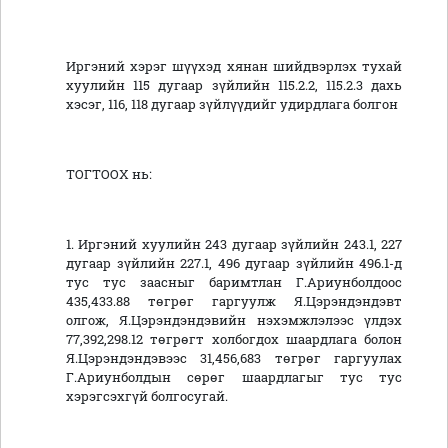
Иргэний хэрэг шүүхэд хянан шийдвэрлэх тухай
хуулийн 115 дугаар зүйлийн 115.2.2, 115.2.3 дахь
хэсэг, 116, 118 дугаар зүйлүүдийг удирдлага болгон
ТОГТООХ нь:
1. Иргэний хуулийн 243 дугаар зүйлийн 243.1, 227
дугаар зүйлийн 227.1, 496 дугаар зүйлийн 496.1-д
тус тус заасныг баримтлан Г.Ариунболдоос
435,433.88 төгрөг гаргуулж Я.Цэрэндэндэвт
олгож, Я.Цэрэндэндэвийн нэхэмжлэлээс үлдэх
77,392,298.12 төгрөгт холбогдох шаардлага болон
Я.Цэрэндэндэвээс 31,456,683 төгрөг гаргуулах
Г.Ариунболдын сөрөг шаардлагыг тус тус
хэрэгсэхгүй болгосугай.