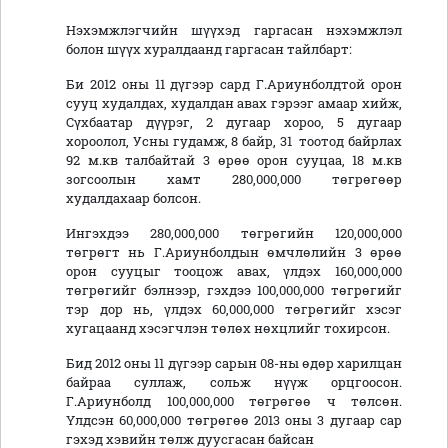
Нэхэмжлэгчийн шүүхэд гаргасан нэхэмжлэл
болон шүүх хуралдаанд гаргасан тайлбарт:
Би 2012 оны 11 дүгээр сард Г.Ариунболдтой орон
сууц худалдах, худалдан авах гэрээг амаар хийж,
Сүхбаатар дүүрэг, 2 дугаар хороо, 5 дугаар
хороолол, Усны гудамж, 8 байр, 31 тоотод байрлах
92 м.кв талбайтай 3 өрөө орон сууцаа, 18 м.кв
зогсоолын хамт 280,000,000 төгрөгөөр
худалдахаар болсон.
Ингэхдээ 280,000,000 төгрөгийн 120,000,000
төгрөгт нь Г.Ариунболдын өмчлөлийн 3 өрөө
орон сууцыг тооцож авах, үлдэх 160,000,000
төгрөгийг бэлнээр, гэхдээ 100,000,000 төгрөгийг
тэр дор нь, үлдэх 60,000,000 төгрөгийг хэсэг
хугацаанд хэсэгчлэн төлөх нөхцлийг тохирсон.
Бид 2012 оны 11 дүгээр сарын 08-ны өдөр харилцан
байраа суллаж, сольж нүүж орцгоосон.
Г.Ариунболд 100,000,000 төгрөгөө ч төлсөн.
Үлдсэн 60,000,000 төгрөгөө 2013 оны 3 дугаар сар
гэхэд хэвийн төлж дуусгасан байсан