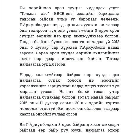
Би өөрийнхөө орон сууцыг худалдах үедээ
“Тэлмэн хас” ББСБ-ын зээлийн барьцаанд
тавьсан байсан учир уг барьцааг чөлөөлж,
Г.Ариунболдын нэр дээр шилжүүлж өгөх талаар
бид тохирсон тул энэ үедээ түүний 3 өрөө орон
сууцыг өөрийн нэр дээр шилжүүлэхээр болсон.
Гэхдээ би банк бусын зээлээ төлж чадалгүй 2013
оны 6 дугаар сар хүрэхэд Г.Ариунболд надад
зарсан 3 өрөө орон сууцаа өөрийн эхнэрийнхээ
ахын нэр дээр шилжүүлсэн байсан. Тэгээд
наймаагаа буцъя гэсэн.
Надад хэлэхгүйгээр байраа өөр хүнд зарж
наймаагаа буцах болсон нь мөнгийг
хэрэглээндээ зарцуулсан надад хэцүү туссан тул
маргаан үүссэн. Нэгэнт больё гэсэн учир
наймаагаа буцахаар болсон. Гэтэл манай байрыг
2015 оны 11 дүгээр сарын 30-ны өдрийг хүртэл
чөлөөлж өгөөгүй. Би цоож онгойлгодог газраар
хаалгаа онгойлгуулаад орсон.
Би Г.Ариунболдын 3 өрөө байранд хэсэг амьдарч
байгаад өөр байр руу нүүж, найзыгаа эхнэр