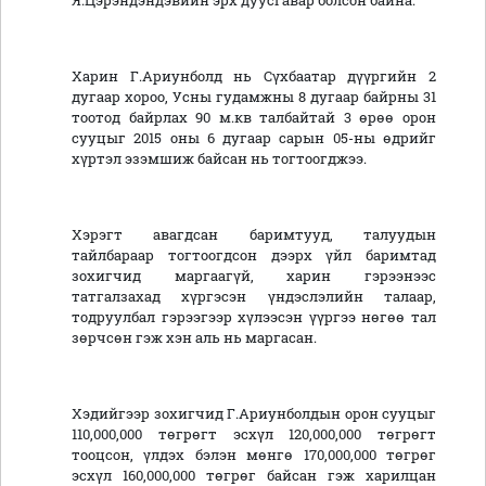
Я.Цэрэндэндэвийн эрх дуусгавар болсон байна.
Харин Г.Ариунболд нь Сүхбаатар дүүргийн 2
дугаар хороо, Усны гудамжны 8 дугаар байрны 31
тоотод байрлах 90 м.кв талбайтай 3 өрөө орон
сууцыг 2015 оны 6 дугаар сарын 05-ны өдрийг
хүртэл эзэмшиж байсан нь тогтоогджээ.
Хэрэгт авагдсан баримтууд, талуудын
тайлбараар тогтоогдсон дээрх үйл баримтад
зохигчид маргаагүй, харин гэрээнээс
татгалзахад хүргэсэн үндэслэлийн талаар,
тодруулбал гэрээгээр хүлээсэн үүргээ нөгөө тал
зөрчсөн гэж хэн аль нь маргасан.
Хэдийгээр зохигчид Г.Ариунболдын орон сууцыг
110,000,000 төгрөгт эсхүл 120,000,000 төгрөгт
тооцсон, үлдэх бэлэн мөнгө 170,000,000 төгрөг
эсхүл 160,000,000 төгрөг байсан гэж харилцан