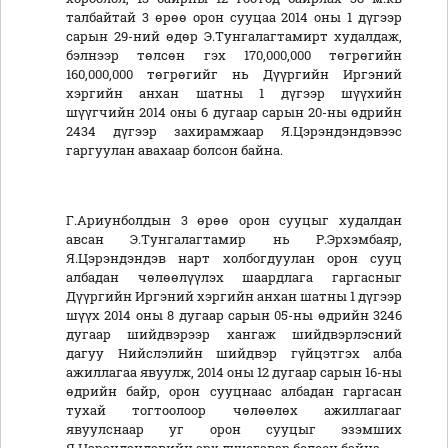
талбайтай 3 өрөө орон сууцаа 2014 оны 1 дүгээр
сарын 29-ний өдөр Э.Тунгалагтамирт худалдаж,
бэлнээр төлсөн гэх 170,000,000 төгрөгийн
160,000,000 төгрөгийг нь Дүүргийн Иргэний
хэргийн анхан шатны 1 дүгээр шүүхийн
шүүгчийн 2014 оны 6 дугаар сарын 20-ны өдрийн
2434 дүгээр захирамжаар Я.Цэрэндэндэвээс
гаргуулан авахаар болсон байна.
Г.Ариунболдын 3 өрөө орон сууцыг худалдан
авсан Э.Тунгалагтамир нь Р.Эрхэмбаяр,
Я.Цэрэндэндэв нарт холбогдуулан орон сууц
албадан чөлөөлүүлэх шаардлага гаргасныг
Дүүргийн Иргэний хэргийн анхан шатны 1 дүгээр
шүүх 2014 оны 8 дугаар сарын 05-ны өдрийн 3246
дугаар шийдвэрээр хангаж шийдвэрлэсний
дагуу Нийслэлийн шийдвэр гүйцэтгэх алба
ажиллагаа явуулж, 2014 оны 12 дугаар сарын 16-ны
өдрийн байр, орон сууцнаас албадан гаргасан
тухай тогтоолоор чөлөөлөх ажиллагааг
явуулснаар уг орон сууцыг эзэмших