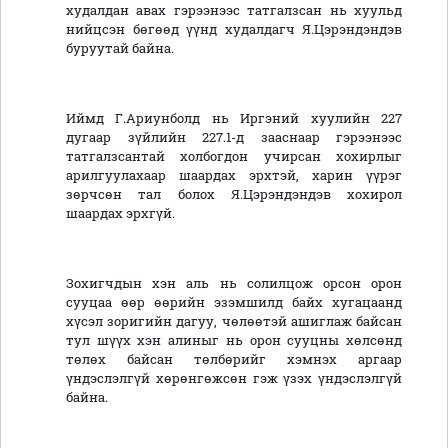
худалдан авах гэрээнээс татгалзсан нь хуульд
нийцсэн бөгөөд үүнд худалдагч Я.Цэрэндэндэв
буруутай байна.
Иймд Г.Ариунболд нь Иргэний хуулийн 227
дугаар зүйлийн 227.1-д зааснаар гэрээнээс
татгалзсантай холбогдон учирсан хохирлыг
арилгуулахаар шаардах эрхтэй, харин үүрэг
зөрчсөн тал болох Я.Цэрэндэндэв хохирол
шаардах эрхгүй.
Зохигчдын хэн аль нь солилцож орсон орон
сууцаа өөр өөрийн эзэмшилд байх хугацаанд
хүсэл зоригийн дагуу, чөлөөтэй ашиглаж байсан
тул шүүх хэн алиныг нь орон сууцны хөлсөнд
төлөх байсан төлбөрийг хэмнэх аргаар
үндэслэлгүй хөрөнгөжсөн гэж үзэх үндэслэлгүй
байна.