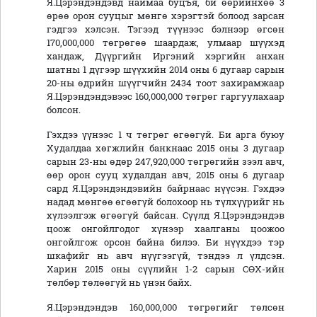
Я.Цэрэндэндэвд наймаа буцъя, би өөрийнхөө 3
өрөө орон сууцыг мөнгө хэрэгтэй болоод зарсан
гэдгээ хэлсэн. Тэгээд түүнээс бэлнээр өгсөн
170,000,000 төгрөгөө шаардаж, улмаар шүүхэд
хандаж, Дүүргийн Иргэний хэргийн анхан
шатны 1 дүгээр шүүхийн 2014 оны 6 дугаар сарын
20-ны өдрийн шүүгчийн 2434 тоот захирамжаар
Я.Цэрэндэндэвээс 160,000,000 төгрөг гаргуулахаар
болсон.
Гэхдээ үүнээс 1 ч төгрөг өгөөгүй. Би арга буюу
Худалдаа хөгжлийн банкнаас 2015 оны 3 дугаар
сарын 23-ны өдөр 247,920,000 төгрөгийн зээл авч,
өөр орон сууц худалдан авч, 2015 оны 6 дугаар
сард Я.Цэрэндэндэвийн байрнаас нүүсэн. Гэхдээ
надад мөнгөө өгөөгүй болохоор нь түлхүүрийг нь
хүлээлгэж өгөөгүй байсан. Сүүлд Я.Цэрэндэндэв
цоож онгойлгодог хүнээр хаалганы цоожоо
онгойлгож орсон байна билээ. Би нүүхдээ тэр
шкафийг нь авч нүүгээгүй, тэндээ л үлдсэн.
Харин 2015 оны сүүлийн 1-2 сарын СӨХ-ийн
төлбөр төлөөгүй нь үнэн байх.
Я.Цэрэндэндэв 160,000,000 төгрөгийг төлсөн