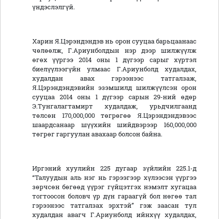
үндэслэлгүй.
Харин Я.Цэрэндэндэв нь орон сууцаа барьцаанаас
чөлөөлж, Г.Ариунболдын нэр дээр шилжүүлж
өгөх үүргээ 2014 оны 1 дүгээр сарыг хүртэл
биелүүлээгүйн улмаас Г.Ариунболд худалдах,
худалдан авах гэрээнээс татгалзаж,
Я.Цэрэндэндэвийн эзэмшилд шилжүүлсэн орон
сууцаа 2014 оны 1 дүгээр сарын 29-ний өдөр
Э.Тунгалагтамирт худалдаж, урьдчилгаанд
төлсөн 170,000,000 төгрөгөө Я.Цэрэндэндэвээс
шаардсанаар шүүхийн шийдвэрээр 160,000,000
төгрөг гаргуулан авахаар болсон байна.
Иргэний хуулийн 225 дугаар зүйлийн 225.1-д
“Талуудын аль нэг нь гэрээгээр хүлээсэн үүргээ
зөрчсөн бөгөөд үүрэг гүйцэтгэх нэмэлт хугацаа
тогтоосон боловч үр дүн гараагүй бол нөгөө тал
гэрээнээс татгалзах эрхтэй” гэж заасан тул
худалдан авагч Г.Ариунболд ийнхүү худалдах,