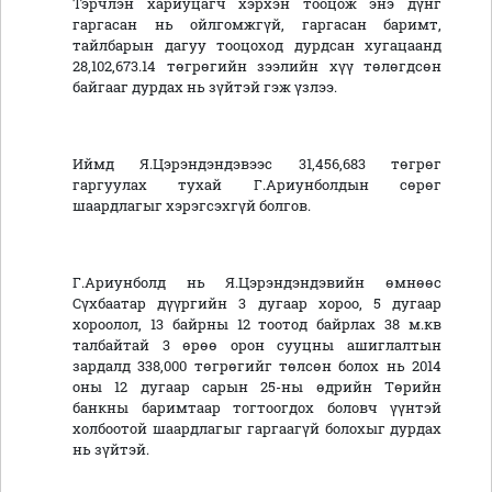
Тэрчлэн хариуцагч хэрхэн тооцож энэ дүнг
гаргасан нь ойлгомжгүй, гаргасан баримт,
тайлбарын дагуу тооцоход дурдсан хугацаанд
28,102,673.14 төгрөгийн зээлийн хүү төлөгдсөн
байгааг дурдах нь зүйтэй гэж үзлээ.
Иймд Я.Цэрэндэндэвээс 31,456,683 төгрөг
гаргуулах тухай Г.Ариунболдын сөрөг
шаардлагыг хэрэгсэхгүй болгов.
Г.Ариунболд нь Я.Цэрэндэндэвийн өмнөөс
Сүхбаатар дүүргийн 3 дугаар хороо, 5 дугаар
хороолол, 13 байрны 12 тоотод байрлах 38 м.кв
талбайтай 3 өрөө орон сууцны ашиглалтын
зардалд 338,000 төгрөгийг төлсөн болох нь 2014
оны 12 дугаар сарын 25-ны өдрийн Төрийн
банкны баримтаар тогтоогдох боловч үүнтэй
холбоотой шаардлагыг гаргаагүй болохыг дурдах
нь зүйтэй.