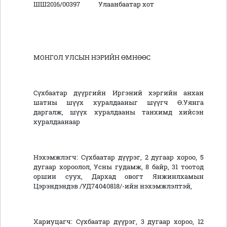
ШШ2016/00397 Улаанбаатар хот
МОНГОЛ УЛСЫН НЭРИЙН ӨМНӨӨС
Сүхбаатар дүүргийн Иргэний хэргийн анхан
шатны шүүх хуралдааныг шүүгч Ө.Уянга
даргалж, шүүх хуралдааны танхимд хийсэн
хуралдаанаар
Нэхэмжлэгч: Сүхбаатар дүүрэг, 2 дугаар хороо, 5
дугаар хороолол, Усны гудамж, 8 байр, 31 тоотод
оршин суух, Дархад овогт Янжинлхамын
Цэрэндэндэв /УД74040818/-ийн нэхэмжлэлтэй,
Хариуцагч: Сүхбаатар дүүрэг, 3 дугаар хороо, 12