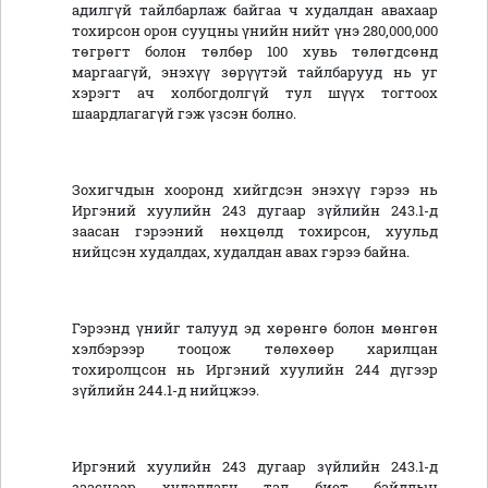
адилгүй тайлбарлаж байгаа ч худалдан авахаар
тохирсон орон сууцны үнийн нийт үнэ 280,000,000
төгрөгт болон төлбөр 100 хувь төлөгдсөнд
маргаагүй, энэхүү зөрүүтэй тайлбарууд нь уг
хэрэгт ач холбогдолгүй тул шүүх тогтоох
шаардлагагүй гэж үзсэн болно.
Зохигчдын хооронд хийгдсэн энэхүү гэрээ нь
Иргэний хуулийн 243 дугаар зүйлийн 243.1-д
заасан гэрээний нөхцөлд тохирсон, хуульд
нийцсэн худалдах, худалдан авах гэрээ байна.
Гэрээнд үнийг талууд эд хөрөнгө болон мөнгөн
хэлбэрээр тооцож төлөхөөр харилцан
тохиролцсон нь Иргэний хуулийн 244 дүгээр
зүйлийн 244.1-д нийцжээ.
Иргэний хуулийн 243 дугаар зүйлийн 243.1-д
зааснаар худалдагч тал биет байдлын