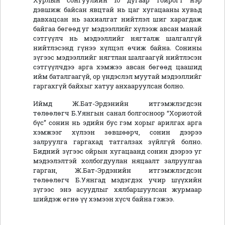
Хурлын сонгуулийн 10 дугаар тойрогт нэр
дэвшиж байсан явцтай нь цаг хугацааны хувьд
давхацсан нь захиалгат нийтлэл шиг харагдаж
байгаа бөгөөд уг мэдээллийг хүлээж авсан манай
сэтгүүлч нь мэдээллийг нягталж шалгалгүй
нийтлэсэнд гүнээ хүлцэл өчиж байна. Сонины
зүгээс мэдээллийг нягтлан шалгаагүй нийтлэсэн
сэтгүүлчдээ арга хэмжээ авсан бөгөөд цаашид
ийм баталгаагүй, ор үндэслэл муутай мэдээллийг
гаргахгүй байхыг хатуу анхааруулсан болно.
Иймд Ж.Бат-Эрдэнийн итгэмжлэгдсэн
төлөөлөгч Б.Уянгын санал болгосноор “Хориотой
бүс” сонин нь эдийн бус гэм хорыг арилгах арга
хэмжээг хүлээн зөвшөөрч, сонин дээрээ
залруулга гаргахад татгалзах зүйлгүй болно.
Бидний зүгээс ойрын хугацаанд сонин дээрээ уг
мэдээлэлтэй холбогдуулан няцаалт залруулгаа
гарган, Ж.Бат-Эрдэнийн итгэмжлэгдсэн
төлөөлөгч Б.Уянгад мэдэгдэх учир шүүхийн
зүгээс энэ асуудлыг хялбаршуулсан журмаар
шийдэж өгнө үү хэмээн хүсч байна гэжээ.