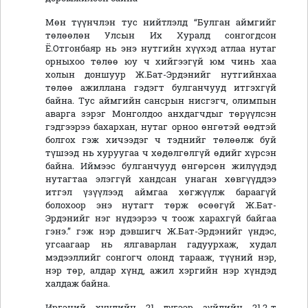
Мөн түүнчлэн тус нийтлэлд “Булган аймгийг
төлөөлөн Улсын Их Хуралд сонгогдсон
Ё.Отгонбаяр нь энэ нутгийн хүүхэд атлаа нутаг
орныхоо төлөө юу ч хийгээгүй юм чинь хаа
холын доншуур Ж.Бат-Эрдэнийг нутгийнхаа
төлөө ажиллана гэдэгт булганчууд итгэхгүй
байна. Тус аймгийн сансрын нисгэгч, олимпын
аварга зэрэг Монголдоо анхдагчдыг төрүүлсэн
гэдгээрээ бахархан, нутаг орноо өнгөтэй өөдтэй
болгох гэж хичээдэг ч тэднийг төлөөлж буй
түшээд нь хуруугаа ч хөдөлгөлгүй өдийг хүрсэн
байна. Иймээс булганчууд өнгөрсөн жилүүдэд
нутагтаа элэггүй хандсан унаган хөвгүүддээ
итгэл үзүүлээд аймгаа хөгжүүлж бараагүй
болохоор энэ нутагт төрж өсөөгүй Ж.Бат-
Эрдэнийг нэг нүдээрээ ч тоож харахгүй байгаа
гэнэ.” гэж нэр дэвшигч Ж.Бат-Эрдэнийг үндэс,
угсаагаар нь ялгаварлан гадуурхаж, худал
мэдээллийг сонгогч олонд тарааж, түүний нэр,
нэр төр, алдар хүнд, ажил хэргийн нэр хүндэд
халдаж байна.
Иргэний хуулийн 21 дүгээр зүйлийн 21.2-т