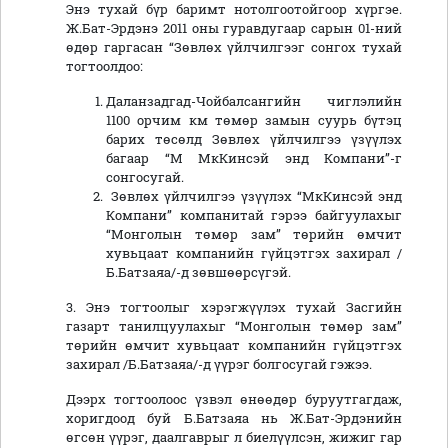
Энэ тухай бүр баримт нотолгоотойгоор хүргэе.
Ж.Бат-Эрдэнэ 2011 оны гуравдугаар сарын 01-ний
өдөр гаргасан “Зөвлөх үйлчилгээг сонгох тухай
тогтоолдоо:
Даланзадгад-Чойбалсангийн чиглэлийн
1100 орчим км төмөр замын суурь бүтэц
барих төсөлд Зөвлөх үйлчилгээ үзүүлэх
багаар “М МкКинсэй энд Компани”-г
сонгосугай.
Зөвлөх үйлчилгээ үзүүлэх “МкКинсэй энд
Компани” компанитай гэрээ байгуулахыг
“Монголын төмөр зам” төрийн өмчит
хувьцаат компанийн гүйцэтгэх захирал /
Б.Батзаяа/-д зөвшөөрсүгэй.
3. Энэ тогтоолыг хэрэгжүүлэх тухай Засгийн
газарт танилцуулахыг “Монголын төмөр зам”
төрийн өмчит хувьцаат компанийн гүйцэтгэх
захирал /Б.Батзаяа/-д үүрэг болгосугай гэжээ.
Дээрх тогтоолоос үзвэл өнөөдөр буруутгагдаж,
хоригдоод буй Б.Батзаяа нь Ж.Бат-Эрдэнийн
өгсөн үүрэг, даалгаврыг л биелүүлсэн, жижиг гар