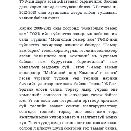
ТУЗ-ын дарга асан Б.Батзаяаг баривчилж, Зайсан
дахь хорих ангид саатуулсан билээ. Б.Батзаяа нь
2012-2013 оны хугацаанд дээрх албан тушаалыг
хашиж байсан билээ.
Харин 2008-2012 оны хооронд “Монголын төмөр
зам” ТӨХК-ийн гүйцэтгэх захирлын алба хашиж
байв. Түүнийг “Монголын төмөр зам" ТӨХК-ийн
гүйцэтгэх захирлаар ажиллаж байхдаа “Төмөр
зам барих” төсөл хэрэгжүүлж, төслийн зөвлөхөөр
авсан “МкКинсэй энд Компани” нь хуурамч
байсан гэж буруутгаж баривчилсан” гэж
хэвлэлүүд мэдээлж буй. Гэтэл “Төмөр замын
зөвлөхөөр “МкКинсэй энд Компани’’-г сонго”
гэсэн үүргийг тухайн үед Төрийн нарийн
бичгийн даргаар ажиллаж байсан “сахал” Ж.Бат-
Эрдэнэ өгсөн байна. Тэрээр ямар учраас энэ
компанийг сонгосон нь анхаарал татаж байгаа
юм. Уг нь олон сая төгрөгийн өртгөөр яригдаж
буй төслийг заавал сонгон шалгаруулалтаар
сонгодог гэдгийг тэрээр энэ олон жил төрд
ажилласныхаа хувьд хэнээр ч заалгалтгүй мэдэх
хүн. Гэвч түүнд ямар нэгэн ашиг хонжоо амласан
болоод л ийнхүү шууд сонгосон гэх таамаг байна.