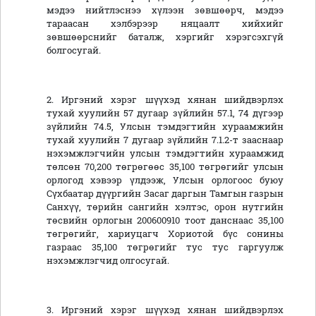
мэдээ нийтлэснээ хүлээн зөвшөөрч, мэдээ
тараасан хэлбэрээр няцаалт хийхийг
зөвшөөрснийг баталж, хэргийг хэрэгсэхгүй
болгосугай.
2. Иргэний хэрэг шүүхэд хянан шийдвэрлэх
тухай хуулийн 57 дугаар зүйлийн 57.1, 74 дүгээр
зүйлийн 74.5, Улсын тэмдэгтийн хураамжийн
тухай хуулийн 7 дугаар зүйлийн 7.1.2-т зааснаар
нэхэмжлэгчийн улсын тэмдэгтийн хураамжид
төлсөн 70,200 төгрөгөөс 35,100 төгрөгийг улсын
орлогод хэвээр үлдээж, Улсын орлогоос буюу
Сүхбаатар дүүргийн Засаг даргын Тамгын газрын
Санхүү, төрийн сангийн хэлтэс, орон нутгийн
төсвийн орлогын 200600910 тоот данснаас 35,100
төгрөгийг, хариуцагч Хориотой бүс сонины
газраас 35,100 төгрөгийг тус тус гаргуулж
нэхэмжлэгчид олгосугай.
3. Иргэний хэрэг шүүхэд хянан шийдвэрлэх