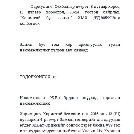
Хариуцагч: Сүхбаатар дүүрэг, 8 дугаар хороо,
11 дүгээр хороолол, 10-24 тоотод байрлах,
“Хориотой бүс сонин” ХМХ /РД:8059918/-д
холбогдох,
Эдийн бус гэм хор арилгуулах тухай
нэхэмжлэлийг хүлээн авч хянаад
ТОДОРХОЙЛОХ нь:
Нэхэмжлэгч Ж.Бат-Эрдэнэ шүүхэд гаргасан
нэхэмжлэлдээ:
Хариуцагч Хориотой бүс сонин нь 2016 оны 13 (111)
дугаарын 4-р нүүрт Замын тендерийг хятадуудад
өгдөг Ж.Бат-Эрдэнийг сонгох хэрэг байна уу? гэх
илт худал мэдээлэл нийтэлж Улсын Их Хурлын