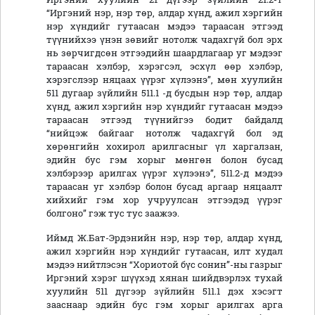
“Иргэний нэр, нэр төр, алдар хүнд, ажил хэргийн
нэр хүндийг гутаасан мэдээ тараасан этгээд
түүнийхээ үнэн зөвийг нотолж чадахгүй бол эрх
нь зөрчигдсөн этгээдийн шаардлагаар уг мэдээг
тараасан хэлбэр, хэрэгсэл, эсхүл өөр хэлбэр,
хэрэгслээр няцаах үүрэг хүлээнэ”, мөн хуулийн
511 дугаар зүйлийн 511.1 -д бусдын нэр төр, алдар
хүнд, ажил хэргийн нэр хүндийг гутаасан мэдээ
тараасан этгээд түүнийгээ бодит байдалд
“нийцэж байгааг нотолж чадахгүй бол эд
хөрөнгийн хохирол арилгасныг үл харгалзан,
эдийн бус гэм хорыг мөнгөн болон бусад
хэлбэрээр арилгах үүрэг хүлээнэ”, 511.2-д мэдээ
тараасан уг хэлбэр болон бусад аргаар няцаалт
хийхийг гэм хор учруулсан этгээдэд үүрэг
болгоно” гэж тус тус заажээ.
Иймд Ж.Бат-Эрдэнийн нэр, нэр төр, алдар хүнд,
ажил хэргийн нэр хүндийг гутаасан, илт худал
мэдээ нийтлэсэн “Хориотой бүс сонин”-ны газрыг
Иргэний хэрэг шүүхэд хянан шийдвэрлэх тухай
хуулийн 511 дүгээр зүйлийн 511.1 дэх хэсэгт
зааснаар эдийн бус гэм хорыг арилгах арга