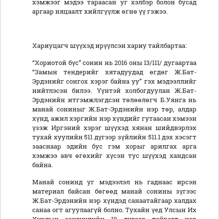
хэмжээг мэдээ тараасан уг хэлбэр болон бусад
аргаар няцаалт хийлгүүлж өгнө үү гэжээ.
Хариуцагч шүүхэд ирүүлсэн хариу тайлбартаа:
“Хориотой бүс” сонин нь 2016 оны 13/111/ дугаартаа
“Замын тендерийг хятадуудад өгдөг Ж.Бат-
Эрдэнийг сонгох хэрэг байна уу” гэх мэдээллийг
нийтлэсэн билээ. Үүнтэй холбогдуулан Ж.Бат-
Эрдэнийн итгэмжлэгдсэн төлөөлөгч Б.Уянга нь
манай сониныг Ж.Бат-Эрдэнийн нэр төр, алдар
хүнд, ажил хэргийн нэр хүндийг гутаасан хэмээн
үзэж Иргэний хэрэг шүүхэд хянан шийдвэрлэх
тухай хуулийн 511 дүгээр зүйлийн 511.1 дэх хэсэгт
зааснаар эдийн бус гэм хорыг арилгах арга
хэмжээ авч өгөхийг хүсэн тус шүүхэд хандсан
байна.
Манай сонинд уг мэдээлэл нь гаднаас ирсэн
материал байсан бөгөөд манай сонины зүгээс
Ж.Бат-Эрдэнийн нэр хүндэд санаатайгаар халдах
санаа огт агуулаагүй болно. Тухайн үед Улсын Их