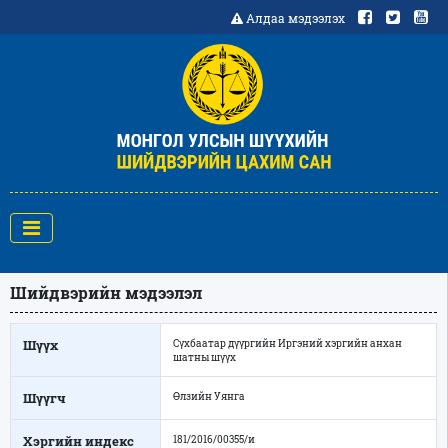
Алдаа мэдээлэх
Шийдвэрийн мэдээлэл
Шүүх
Сүхбаатар дүүргийн Иргэний хэргийн анхан
шатны шүүх
Шүүгч
Өлзийн Уянга
Хэргийн индекс
181/2016/00355/и