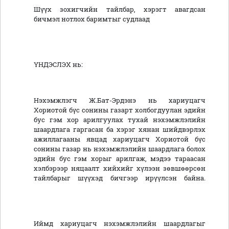
Шүүх зохигчийн тайлбар, хэрэгт авагдсан
бичмэл нотлох баримтыг судлаад
ҮНДЭСЛЭХ нь:
Нэхэмжлэгч Ж.Бат-Эрдэнэ нь хариуцагч
Хориотой бүс сонины газарт холбогдуулан эдийн
бус гэм хор арилгуулах тухай нэхэмжлэлийн
шаардлага гаргасан ба хэрэг хянан шийдвэрлэх
ажиллагааны явцад хариуцагч Хориотой бүс
сонины газар нь нэхэмжлэлийн шаардлага болох
эдийн бус гэм хорыг арилгаж, мэдээ тараасан
хэлбэрээр няцаалт хийхийг хүлээн зөвшөөрсөн
тайлбарыг шүүхэд бичгээр ирүүлсэн байна.
Иймд хариуцагч нэхэмжлэлийн шаардлагыг