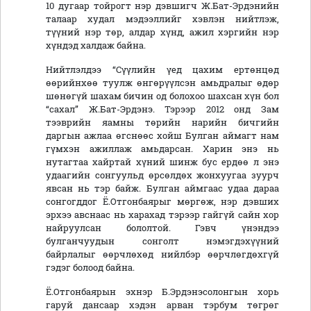
10 дугаар тойрогт нэр дэвшигч Ж.Бат-Эрдэнийн
талаар худал мэдээллийг хэвлэн нийтлэж,
түүний нэр төр, алдар хүнд, ажил хэргийн нэр
хүндэд халдаж байна.
Нийтлэлдээ “Сүүлийн үед цахим ертөнцөд
өөрийнхөө туулж өнгөрүүлсэн амьдралыг өдөр
шөнөгүй шахам бичин од болохоо шахсан хүн бол
“сахал” Ж.Бат-Эрдэнэ. Тэрээр 2012 онд Зам
тээврийн яамны төрийн нарийн бичгийн
даргын ажлаа өгснөөс хойш Булган аймагт нам
гүмхэн ажиллаж амьдарсан. Харин энэ нь
нутагтаа хайртай хүний шинж бус ердөө л энэ
удаагийн сонгуульд өрсөлдөх жонхуугаа зуурч
явсан нь тэр байж. Булган аймгаас удаа дараа
сонгогддог Ё.Отгонбаярыг мөргөж, нэр дэвших
эрхээ авснаас нь харахад тэрээр гайгүй сайн хор
найруулсан бололтой. Гэвч үнэндээ
булганчуудын сонголт нэмэгдэхүүний
байрлалыг өөрчлөхөд нийлбэр өөрчлөгдөхгүй
гэдэг болоод байна.
Ё.Отгонбаярын эхнэр Б.Эрдэнэсолонгын хорь
гаруй дансаар хэдэн арван тэрбум төгрөг