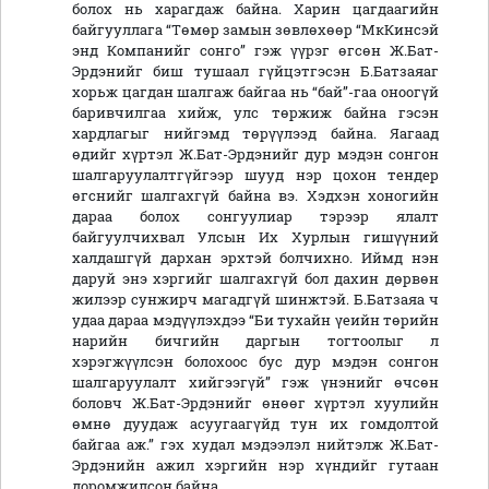
болох нь харагдаж байна. Харин цагдаагийн
байгууллага “Төмөр замын зөвлөхөөр “МкКинсэй
энд Компанийг сонго” гэж үүрэг өгсөн Ж.Бат-
Эрдэнийг биш тушаал гүйцэтгэсэн Б.Батзаяаг
хорьж цагдан шалгаж байгаа нь “бай”-гаа оноогүй
баривчилгаа хийж, улс төржиж байна гэсэн
хардлагыг нийгэмд төрүүлээд байна. Яагаад
өдийг хүртэл Ж.Бат-Эрдэнийг дур мэдэн сонгон
шалгаруулалтгүйгээр шууд нэр цохон тендер
өгснийг шалгахгүй байна вэ. Хэдхэн хоногийн
дараа болох сонгуулиар тэрээр ялалт
байгуулчихвал Улсын Их Хурлын гишүүний
халдашгүй дархан эрхтэй болчихно. Иймд нэн
даруй энэ хэргийг шалгахгүй бол дахин дөрвөн
жилээр сунжирч магадгүй шинжтэй. Б.Батзаяа ч
удаа дараа мэдүүлэхдээ “Би тухайн үеийн төрийн
нарийн бичгийн даргын тогтоолыг л
хэрэгжүүлсэн болохоос бус дур мэдэн сонгон
шалгаруулалт хийгээгүй” гэж үнэнийг өчсөн
боловч Ж.Бат-Эрдэнийг өнөөг хүртэл хуулийн
өмнө дуудаж асуугаагүйд тун их гомдолтой
байгаа аж.” гэх худал мэдээлэл нийтэлж Ж.Бат-
Эрдэнийн ажил хэргийн нэр хүндийг гутаан
доромжилсон байна