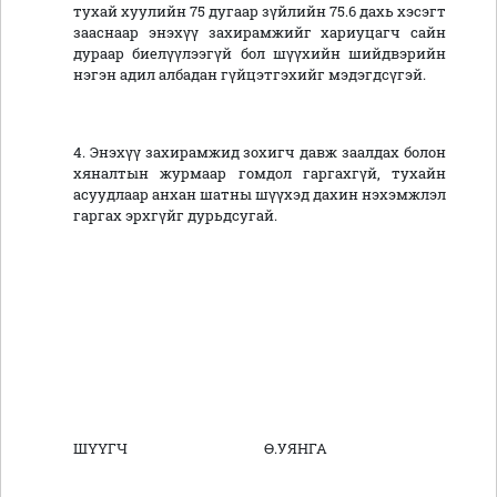
тухай хуулийн 75 дугаар зүйлийн 75.6 дахь хэсэгт
зааснаар энэхүү захирамжийг хариуцагч сайн
дураар биелүүлээгүй бол шүүхийн шийдвэрийн
нэгэн адил албадан гүйцэтгэхийг мэдэгдсүгэй.
4. Энэхүү захирамжид зохигч давж заалдах болон
хяналтын журмаар гомдол гаргахгүй, тухайн
асуудлаар анхан шатны шүүхэд дахин нэхэмжлэл
гаргах эрхгүйг дурьдсугай.
ШҮҮГЧ Ө.УЯНГА