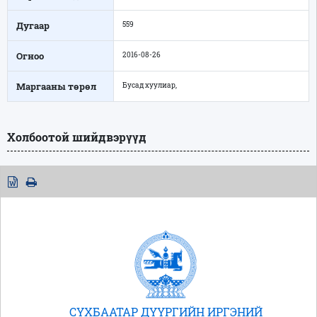
Дугаар
559
Огноо
2016-08-26
Маргааны төрөл
Бусад хуулиар,
Холбоотой шийдвэрүүд
СҮХБААТАР ДҮҮРГИЙН ИРГЭНИЙ