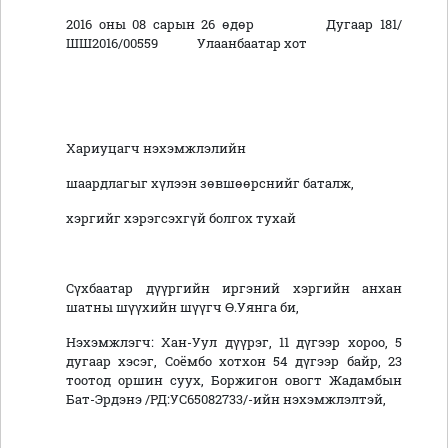
2016 оны 08 сарын 26 өдөр Дугаар 181/
ШШ2016/00559 Улаанбаатар хот
Хариуцагч нэхэмжлэлийн
шаардлагыг хүлээн зөвшөөрснийг баталж,
хэргийг хэрэгсэхгүй болгох тухай
Сүхбаатар дүүргийн иргэний хэргийн анхан
шатны шүүхийн шүүгч Ө.Уянга би,
Нэхэмжлэгч: Хан-Уул дүүрэг, 11 дүгээр хороо, 5
дугаар хэсэг, Соёмбо хотхон 54 дүгээр байр, 23
тоотод оршин суух, Боржигон овогт Жадамбын
Бат-Эрдэнэ /РД:УС65082733/-ийн нэхэмжлэлтэй,