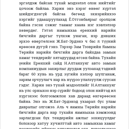
эргэлдэж байсан тухай мэдээлэл олон нийтийг
цочоож байлаа. Харин энэ хэрэг өнөөг хүртэл
шийдэгдээгүй байгаа бөгөөд эхнэрийнхээ
хэргийг удаашруулахад Ё.Отгонбаярыг оролцож
байна гэсэн сэжиг таамаг хааяа нэг хэвлэлээр
хөвөрдөг. Гэтэл намынхаа ерөнхий нарийн
бичгийн даргыг түлхэж унаган, нэр дэвших
эрхээ өвөртөлсөн Ж.Бат-Эрдэнэ ч бас л түүний
өрөөсөн дугуй гэнэ. Тэрээр Зам Тээврийн Яамны
Төрийн нарийн бичгийн дарга байхдаа замын
хамаг тендерийг хятадуудад өгсөн байна. Тухайн
үеийн Ерөнхий сайд Н.Алтанхуяг авто замын
компаниудын захирлыг дуудаж уулзахад тэдний
бараг 60 хувь нь урд зүгийн хэлээр шулганаж,
зарим орчуулагч нар нь нүүрээ улалзуулж суусан
гэдэг. Харин энэ тухай мэдээллийг Н.Алтанхуяг
нь улс орныхоо нэр сүрийг бодоод олон нийтэд ил
хүргэхээс болгоомжлон хав дараад өнгөрөөсөн
байна. Энэ нь Ж.Бат-Эрдэнэд ухаарал бус улам
давралыг олгожээ. Аль ч яамны Төрийн нарийн
бичгийн дарга нар тухайн яамныхаа хэмжээнд
зарлагдсан бүх тендерийн ажлыг зохицуулдаг
болохоор хатуу хучилттай авто замынхаа хамаг
тендерийг ийнхүү хятадуудад өгч, дотоодынхоо