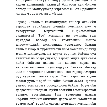
хэдэн компанийг ажилгүй болгосон хүн болгон
элгээр нь мөлхүүлэхэд хүргэсэн Ж.Бат-Эрдэнийг
яагаад ч зөвтгөх аргагүй юм.
Тэрээр хятадын компаниудад тендер өгөхийн
зэрэгцээ өөрийнхөө хувийн компани руу ч
гулсуулахаа мартсангүй. Р.Эрхэмсайхан
захиралтай “Рес” компани нь түүнийх гэж
яригддаг бөгөөд их хэмжээний мөнгө
шилжүүлэхийг ажилтандаа үүрэгджээ. Замын
ажлын ямар ч туршлагагүй ийм компанид шууд
мөнгө шилжүүлэх нь хууль зөрчиж байсан тул
ажилтан нь эсэргүүцэхэд тэрээр элдэв арга саам
хайж байгаад ажлаас нь халаад, дараа нь
өөрийнхөө санааг гүйцэлдүүлж байжээ. Ингээд
2012 онд төрөөс их мөнгө завшсан тэрээр Америк
руу сурахаар явсан гэдэг. Гэвч хэрэг нь ердөө
мөсөн уулын орой нь байж. “Сахал Ж.Бат-Эрдэнэ
үүнээс том хэрэгт орооцолдсон байдаг. Эрүүгийн
цагдаагийн газрын Эдийн засгийн гэмт хэрэгтэй
тэмцэх тасгийнхан Зам, тээврийн яамны
Төрийн нарийн бичгийн дарга асан “Монголын
төмөр зам” төрийн өмчит хувьцаат компанийн