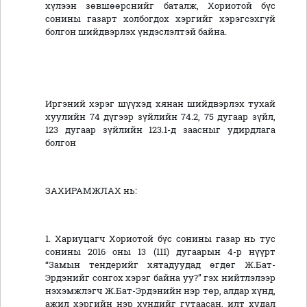
хүлээн зөвшөөрснийг баталж, Хориотой бүс
сонины газарт холбогдох хэргийг хэрэгсэхгүй
болгон шийдвэрлэх үндэслэлтэй байна.
Иргэний хэрэг шүүхэд хянан шийдвэрлэх тухай
хуулийн 74 дүгээр зүйлийн 74.2, 75 дугаар зүйл,
123 дугаар зүйлийн 123.1-д заасныг удирдлага
болгон
ЗАХИРАМЖЛАХ нь:
1. Хариуцагч Хориотой бүс сонины газар нь тус
сонины 2016 оны 13 (111) дугаарын 4-р нүүрт
“Замын тендерийг хятадуудад өгдөг Ж.Бат-
Эрдэнийг сонгох хэрэг байна уу?” гэх нийтлэлээр
нэхэмжлэгч Ж.Бат-Эрдэнийн нэр төр, алдар хүнд,
ажил хэргийн нэр хүндийг гутаасан, илт худал