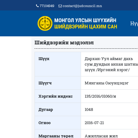
77104949
contact@judcouncil.mn
Нү
Шийдвэрийн мэдээлэл
Шүүх
Дархан-Уул аймаг дахь
сум дундын анхан шатн
шүүх /Иргэний хэрэг/
Шүүгч
Мянганы Оюунцэцэг
Хэргийн индекс
135/2016/01060/и
Дугаар
1048
Огноо
2016-07-21
Маргааны төрөл
Ажилласан жил