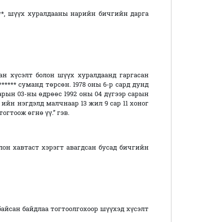
 шүүх хуралдааны нарийн бичгийн дарга
хүсэлт болон шүүх хуралдаанд гаргасан
****** суманд төрсөн. 1978 оны 6-р сард дунд
сарын 03-ны өдрөөс 1992 оны 04 дүгээр сарын
 ийн нэгдэлд малчнаар 13 жил 9 сар 11 хоног
гтоож өгнө үү.” гэв.
лон хавтаст хэрэгт авагдсан бусад бичгийн
сан байдлаа тогтоолгохоор шүүхэд хүсэлт