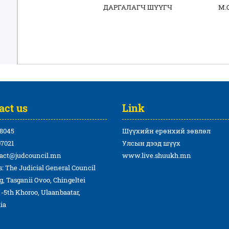
ДАРГАЛАГЧ ШҮҮГЧ М.ОЮУ
act us
Link
8045
Шүүхийн ерөнхий зөвлөл
7021
Улсын дээд шүүх
act@judcouncil.mn
www.live.shuukh.mn
: The Judicial General Council
g, Tasganii Ovoo, Chingeltei
t -5th Khoroo, Ulaanbaatar,
ia