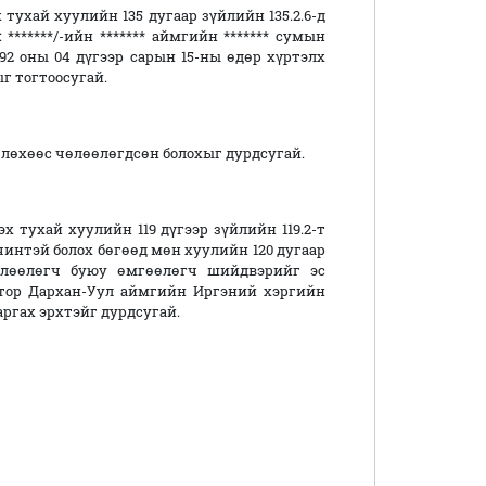
ай хуулийн 135 дугаар зүйлийн 135.2.6-д
: *******/-ийн ******* аймгийн ******* сумын
992 оны 04 дүгээр сарын 15-ны өдөр хүртэлх
г тогтоосугай.
өлөхөөс чөлөөлөгдсөн болохыг дурдсугай.
хай хуулийн 119 дүгээр зүйлийн 119.2-т
интэй болох бөгөөд мөн хуулийн 120 дугаар
төлөөлөгч буюу өмгөөлөгч шийдвэрийг эс
отор Дархан-Уул аймгийн Иргэний хэргийн
ргах эрхтэйг дурдсугай.