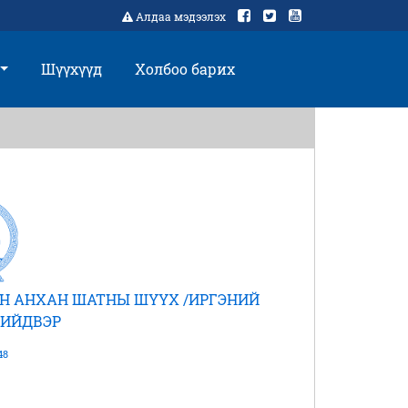
Алдаа мэдээлэх
Шүүхүүд
Холбоо барих
Н АНХАН ШАТНЫ ШҮҮХ /ИРГЭНИЙ
ШИЙДВЭР
48