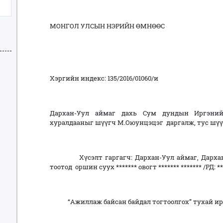
МОНГОЛ УЛСЫН НЭРИЙН ӨМНӨӨС
Хэргийн индекс: 135/2016/01060/и
Дархан-Уул аймаг дахь Сум дундын Иргэни
хуралдааныг шүүгч М.Оюунцэцэг даргалж, тус шү
Хүсэлт гаргагч: Дархан-Уул аймаг, Дархан сум, *
тоотод оршин суух ******* овогт ******* ******* /РД: *
“Ажиллаж байсан байдал тогтоолгох” тухай ирг