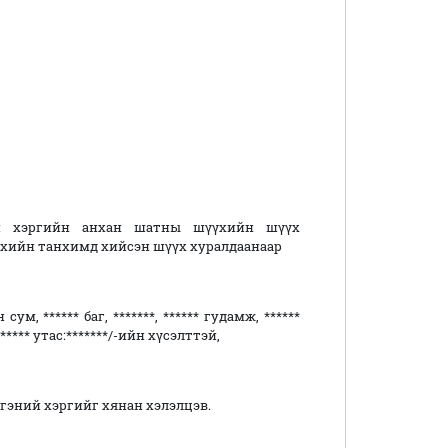
й хэргийн анхан шатны шүүхийн шүүх
үхийн танхимд хийсэн шүүх хуралдаанаар
***** баг, *******, ****** гудамж, ******
****** утас:*******/-ийн хүсэлттэй,
эний хэргийг хянан хэлэлцэв.