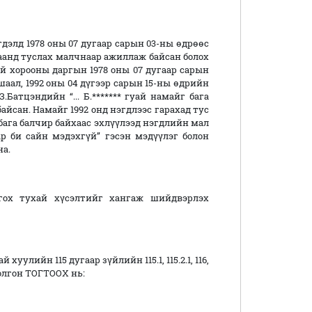
элд 1978 оны 07 дугаар сарын 03-ны өдрөөс
цаанд туслах малчнаар ажиллаж байсан болох
ий хорооны даргын 1978 оны 07 дугаар сарын
аал, 1992 оны 04 дүгээр сарын 15-ны өдрийн
.Батцэндийн “... Б.******* гуай намайг бага
айсан. Намайг 1992 онд нэгдлээс гарахад тус
г бага балчир байхаас эхлүүлээд нэгдлийн мал
р би сайн мэдэхгүй” гэсэн мэдүүлэг болон
на.
лгох тухай хүсэлтийг хангаж шийдвэрлэх
ийн 115 дугаар зүйлийн 115.1, 115.2.1, 116,
 болгон ТОГТООХ нь: