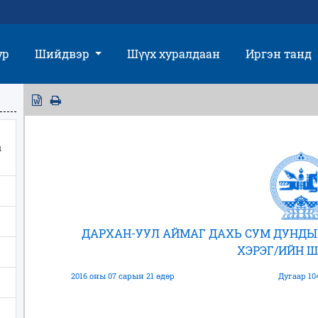
үр
Шийдвэр
Шүүх хуралдаан
Иргэн танд
ы
ДАРХАН-УУЛ АЙМАГ ДАХЬ СУМ ДУНДЫ
ХЭРЭГ/ИЙН 
2016 оны 07 сарын 21 өдөр
Дугаар 10