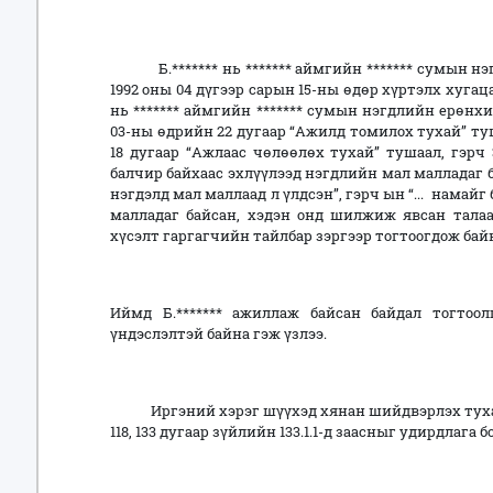
Б.******* нь ******* аймгийн ******* сумын нэгд
1992 оны 04 дүгээр сарын 15-ны өдөр хүртэлх хуга
нь ******* аймгийн ******* сумын нэгдлийн ерөнх
03-ны өдрийн 22 дугаар “Ажилд томилох тухай” туш
18 дугаар “Ажлаас чөлөөлөх тухай” тушаал, гэрч З
балчир байхаас эхлүүлээд нэгдлийн мал малладаг б
нэгдэлд мал маллаад л үлдсэн”, гэрч ын “... намай
малладаг байсан, хэдэн онд шилжиж явсан талаа
хүсэлт гаргагчийн тайлбар зэргээр тогтоогдож бай
Иймд Б.******* ажиллаж байсан байдал тогтоо
үндэслэлтэй байна гэж үзлээ.
Иргэний хэрэг шүүхэд хянан шийдвэрлэх тухай хуул
118, 133 дугаар зүйлийн 133.1.1-д заасныг удирдлага