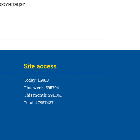
НЦЭЦЭГ
Site access
Today: 119818
This week: 595794
This month: 2911061
Total: 47957437