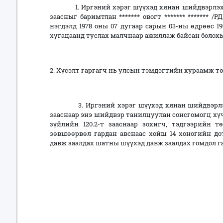
1. Иргэний хэрэг шүүхэд хянан шийдвэрлэх тух
заасныг баримтлан ******* овогт ******* ******* /РД
нэгдэлд 1978 оны 07 дугаар сарын 03-ны өдрөөс 1
хугацаанд туслах малчнаар ажиллаж байсан болохы
2. Хүсэлт гаргагч нь улсын тэмдэгтийн хураамж т
3. Иргэний хэрэг шүүхэд хянан шийдвэрлэх ту
зааснаар энэ шийдвэр танилцуулан сонсгомогц хүч
зүйлийн 120.2-т зааснаар зохигч, тэдгээрийн 
зөвшөөрвөл гардан авснаас хойш 14 хоногийн д
давж заалдах шатны шүүхэд давж заалдах гомдол га