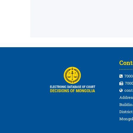
Cont
7000
7000
cont
Address
Buildin
Distric
Mongol