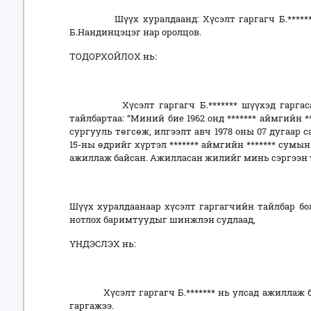
Шүүх хуралдаанд: Хүсэлт гаргагч Б.*******,
Б.Нандинцэцэг нар оролцов.
ТОДОРХОЙЛОХ нь:
Хүсэлт гаргагч Б.******* шүүхэд гаргасан 
тайлбартаа: “Миний бие 1962 онд ******* аймгийн *
сургууль төгсөж, илгээлт авч 1978 оны 07 дугаар 
15-ны өдрийг хүртэл ******* аймгийн ******* сумын
ажиллаж байсан. Ажилласан жилийг минь сэргээн то
Шүүх хуралдаанаар хүсэлт гаргагчийн тайлбар бо
нотлох баримтуудыг шинжлэн судлаад,
ҮНДЭСЛЭХ нь:
Хүсэлт гаргагч Б.******* нь улсад ажиллаж бай
гаргажээ.