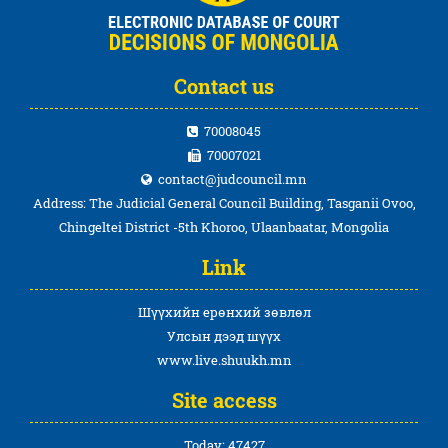
Contact us
70008045
70007021
contact@judcouncil.mn
Address: The Judicial General Council Building, Tasganii Ovoo,
Chingeltei District -5th Khoroo, Ulaanbaatar, Mongolia
Link
Шүүхийн ерөнхий зөвлөл
Улсын дээд шүүх
www.live.shuukh.mn
Site access
Today: 47427