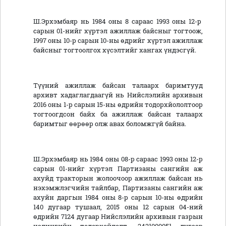
Ш.Эрхэмбаяр нь 1984 оны 8 сараас 1993 оны 12-р
сарын 01-нийг хүртэл ажиллаж байсныг тогтоож,
1997 оны 10-р сарын 10-ны өдрийг хүртэл ажиллаж
байсныг тогтоолгох хүсэлтийг хангах үндэсгүй.
Түүний ажиллаж байсан талаарх баримтууд
архивт хадаглагдаагүй нь Нийслэлийн архивын
2016 оны 1-р сарын 15-ны өдрийн тодорхйололтоор
тогтоогдсон байх ба ажиллаж байсан талаарх
баримтыг өөрөөр олж авах боломжгүй байна.
Ш.Эрхэмбаяр нь 1984 оны 08-р сараас 1993 оны 12-р
сарын 01-нийг хүртэл Партизаны сангийн аж
ахуйд тракторын жолоочоор ажиллаж байсан нь
нэхэмжлэгчийн тайлбар, Партизаны сангийн аж
ахуйн даргын 1984 оны 8-р сарын 10-ны өдрийн
140 дугаар тушаал, 2015 оны 12 сарын 04-ний
өдрийн 7124 дугаар Нийслэлийн архивын газрын