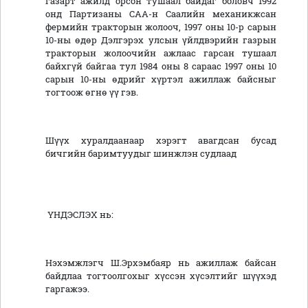
газарт ажилд орсон тушаал байдаг боловч 1992
онд Партизаны САА-н Саалийн механикжсан
фермийн тракторын жолооч, 1997 оны 10-р сарын
10-ны өдөр Дэлгэрэх улсын үйлдвэрийн газрын
тракторын жолоочийн ажлаас гарсан тушаал
байхгүй байгаа тул 1984 оны 8 сараас 1997 оны 10
сарын 10-ны өдрийг хүртэл ажиллаж байсныг
тогтоож өгнө үү гэв.
Шүүх хуралдаанаар хэрэгт авагдсан бусад
бичгийн баримтуудыг шинжлэн судлаад
ҮНДЭСЛЭХ нь:
Нэхэмжлэгч Ш.Эрхэмбаяр нь ажиллаж байсан
байдлаа тогтоолгохыг хүссэн хүсэлтийг шүүхэд
гаргажээ.