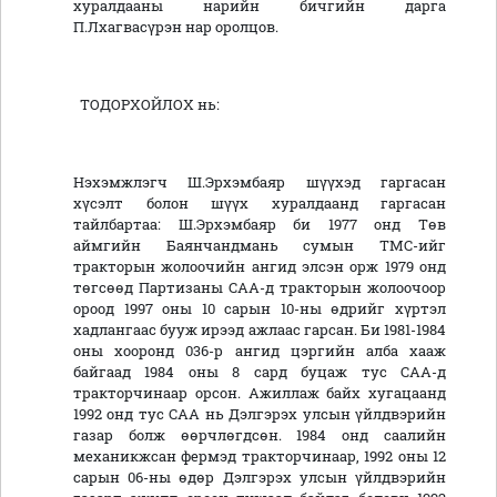
хуралдааны нарийн бичгийн дарга
П.Лхагвасүрэн нар оролцов.
ТОДОРХОЙЛОХ нь:
Нэхэмжлэгч Ш.Эрхэмбаяр шүүхэд гаргасан
хүсэлт болон шүүх хуралдаанд гаргасан
тайлбартаа: Ш.Эрхэмбаяр би 1977 онд Төв
аймгийн Баянчандмань сумын ТМС-ийг
тракторын жолоочийн ангид элсэн орж 1979 онд
төгсөөд Партизаны САА-д тракторын жолоочоор
ороод 1997 оны 10 сарын 10-ны өдрийг хүртэл
хадлангаас бууж ирээд ажлаас гарсан. Би 1981-1984
оны хооронд 036-р ангид цэргийн алба хааж
байгаад 1984 оны 8 сард буцаж тус САА-д
тракторчинаар орсон. Ажиллаж байх хугацаанд
1992 онд тус САА нь Дэлгэрэх улсын үйлдвэрийн
газар болж өөрчлөгдсөн. 1984 онд саалийн
механикжсан фермэд тракторчинаар, 1992 оны 12
сарын 06-ны өдөр Дэлгэрэх улсын үйлдвэрийн