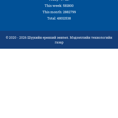
This week: 581800
This month: 2882799
Total: 48011538
© 2020 - 2026 Шүүхийн ерөнхий зөвлөл. Мэдээллийн технологийн
газар