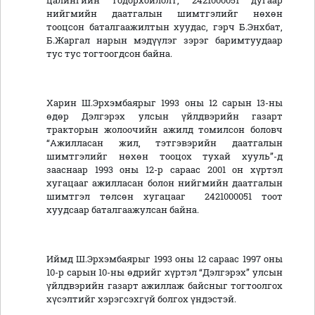
цалингийн тодорхойлолт, 2421000051 дугаар
нийгмийн даатгалын шимтгэлийг нөхөн
тооцсон баталгаажилтын хуудас, гэрч Б.Энхбат,
Б.Жаргал нарын мэдүүлэг зэрэг баримтуудаар
тус тус тогтоогдсон байна.
Харин Ш.Эрхэмбаярыг 1993 оны 12 сарын 13-ны
өдөр Дэлгэрэх улсын үйлдвэрийн газарт
тракторын жолоочийн ажилд томилсон боловч
“Ажилласан жил, тэтгэвэрийн даатгалын
шимтгэлийг нөхөн тооцох тухай хууль”-д
зааснаар 1993 оны 12-р сараас 2001 он хүртэл
хугацааг ажилласан болон нийгмийн даатгалын
шимтгэл төлсөн хугацааг 2421000051 тоот
хуудсаар баталгаажулсан байна.
Иймд Ш.Эрхэмбаярыг 1993 оны 12 сараас 1997 оны
10-р сарын 10-ны өдрийг хүртэл “Дэлгэрэх” улсын
үйлдвэрийн газарт ажиллаж байсныг тогтоолгох
хүсэлтийг хэрэгсэхгүй болгох үндэстэй.