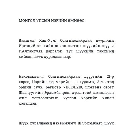
МОНГОЛ УЛСЫН НЭРИЙН ӨМНӨӨС
Баянгол, Хан-Уул, Сонгинохайрхан дүүргийн
Иргэний хэргийн анхан шатны шүүхийн шүүгч
Р.Алтантуяа даргалж, тус шүүхийн танхимд
хийсэн шүүх хуралдаанаар:
Нэхэмжлэгч: Сонгинохайрхан дүүргийн 21-р
хороо, Нарийн фермерийн –р гудамж, 3 тоотод
оршин суух, регистр УБ61011219, Элжгэнэ овогт
Шаалуугийн Эрхэмбаярын хүсэлттэй ажилласан
жил тогтоолгохыг хүссэн хэргийг хянан
хэлэлцэв.
Шүүх хуралдаанд нэхэмжлэгч Ш.Эрхэмбаяр, шүүх