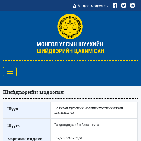
Алдаа мэдээлэх
Шийдвэрийн мэдээлэл
Шүүх
Баянгол дүүргийн Иргэний хэргийн анхан
шатны шүүх
Шүүгч
Равдандоржийн Алтантуяа
Хэргийн индекс
102/2016/00707/И