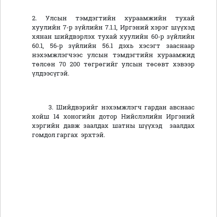
2. Улсын тэмдэгтийн хураамжийн тухай
хуулийн 7-р зүйлийн 7.1.1, Иргэний хэрэг шүүхэд
хянан шийдвэрлэх тухай хуулийн 60-р зүйлийн
60.1, 56-р зүйлийн 56.1 дэхь хэсэгт зааснаар
нэхэмжлэгчээс улсын тэмдэгтийн хураамжид
төлсөн 70 200 төгрөгийг улсын төсөвт хэвээр
үлдээсүгэй.
3. Шийдвэрийг нэхэмжлэгч гардан авснаас
хойш 14 хоногийн дотор Нийслэлийн Иргэний
хэргийн давж заалдах шатны шүүхэд заалдах
гомдол гаргах эрхтэй.