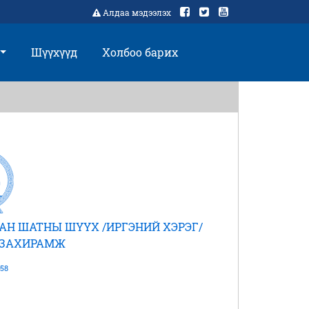
Алдаа мэдээлэх
Шүүхүүд
Холбоо барих
АН ШАТНЫ ШҮҮХ /ИРГЭНИЙ ХЭРЭГ/
 ЗАХИРАМЖ
58