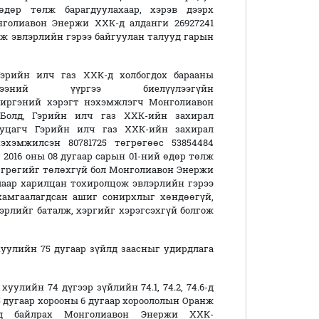
дөр төлж барагдуулахаар, хэрэв дээрх
нголиавон Энержи ХХК-д алданги 26927241
ж эвлэрлийн гэрээ байгуулан талууд гарын
эрийн илч газ ХХК-д холбогдох барааны
ний үүргээ биелүүлээгүйн
й иргэний хэрэгт нэхэмжлэгч Монголиавон
Болд, Гэрийн илч газ ХХК-ийн захирал
уцагч Гэрийн илч газ ХХК-ийн захирал
хэмжилсэн 80781725 төгрөгөөс 53854484
2016 оны 08 дугаар сарын 01-ний өдөр төлж
төгрөгийг төлөхгүй бол Монголиавон Энержи
лаар харилцан тохиролцож эвлэрлийн гэрээ
хамгаалагдсан ашиг сонирхлыг хөндөөгүй,
эрлийг баталж, хэргийг хэрэгсэхгүй болгож
уулийн 75 дугаар зүйлд заасныг удирдлага
уулийн 74 дүгээр зүйлийн 74.1, 74.2, 74.6-д
 дугаар хорооны 6 дугаар хороололын Оранж
д байлрах Монголиавон Энержи ХХК-