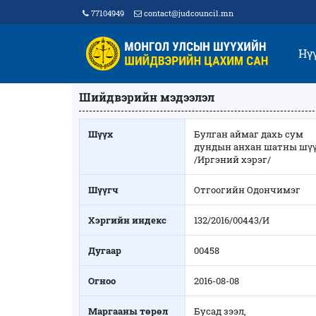
77104949
contact@judcouncil.mn
Нү
Шийдвэрийн мэдээлэл
Шүүх
Булган аймаг дахь сум
дундын анхан шатны шү
/Иргэний хэрэг/
Шүүгч
Отгоогийн Одончимэг
Хэргийн индекс
132/2016/00443/И
Дугаар
00458
Огноо
2016-08-08
Маргааны төрөл
Бусад зээл,