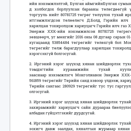
ийн нэхэмжлэлтэй, Булган аймгийнБулган сумын 6
д холбогдох борлуулсан барааны төлөгдөөгүй ү
торгууль нийт 80781725 төгрөг төлүүлэх тухай 
итгэмжлэгдсэн төлөөлөгч Д.Болд, Гэрийн илч
харилцан тохиролцож хариуцагч Гэрийн илч газ 
Энержи ХХК-ийн нэхэмжилсэн 80781725 төгрөг
зөвшөөрч, уг мөнгийг 2016 оны 08 дугаар сарын 01
хугацаанд 53854484 төгрөгийг төлөхгүй бол Мо
төгрөгийг төлж барагдуулаар харилцан тохиролц
хэрэгсэхгүй болгосугай.
2. Иргэний хэрэг шүүхэд хянан шийдвэрлэх туха
тэмдэгтийн хураамжийн тухай хуул
зааснаар нэхэмжлэгч Монголиавон Энержи ХХК
561859 төгрөгийг Төрийн санд хэвээр үлдээж, хари
Төрийн сангаас 280929 төгрөгийг тус тус гаргу
олгосугай.
3. Иргэний хэрэг шүүхэд хянан шийдвэрлэх тухай 
захирамжийг хариуцагч сайн дураараа биелүүлэ
албадан гүйцэтгэхийг дурдсугай.
4. Иргэний хэрэг шүүхэд хянан шийдвэрлэх тухай 
зохигч давж заалдах, хяналтын журмаар хянан 