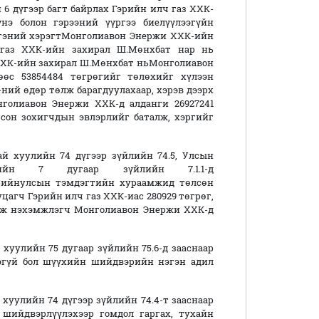
 дүгээр багт байрлах Гэрийн илч газ ХХК-
нэ болон гэрээний үүргээ биелүүлээгүйн
иргэний хэрэгтМонголиавон Энержи ХХК-ийн
 газ ХХК-ийн захирал Ш.Мөнхбат нар нь
ХХК-ийн захирал Ш.Мөнхбат ньМонголиавон
өөс 53854484 төгрөгийг төлөхийг хүлээн
-ний өдөр төлж барагдуулахаар, хэрэв дээрх
нголиавон Энержи ХХК-д алданги 26927241
сон зохигчдын эвлэрлийг баталж, хэргийг
й хуулийн 74 дүгээр зүйлийн 74.5, Улсын
ийн 7 дугаар зүйлийн 7.1.1-д
-ийнулсын тэмдэгтийн хураамжид төлсөн
уцагч Гэрийн илч газ ХХК-иас 280929 төгрөг,
улж нэхэмжлэгч Монголиавон Энержи ХХК-д
хуулийн 75 дугаар зүйлийн 75.6-д зааснаар
эгүй бол шүүхийн шийдвэрийн нэгэн адил
хуулийн 74 дүгээр зүйлийн 74.4-т зааснаар
шийдвэрлүүлэхээр гомдол гаргах, тухайн