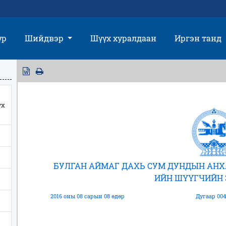
үр
Шийдвэр
Шүүх хуралдаан
Иргэн танд
үх
БУЛГАН АЙМАГ ДАХЬ СУМ ДУНДЫН АНХ
ИЙН ШҮҮГЧИЙН
2016 оны 08 сарын 08 өдөр
Дугаар 004