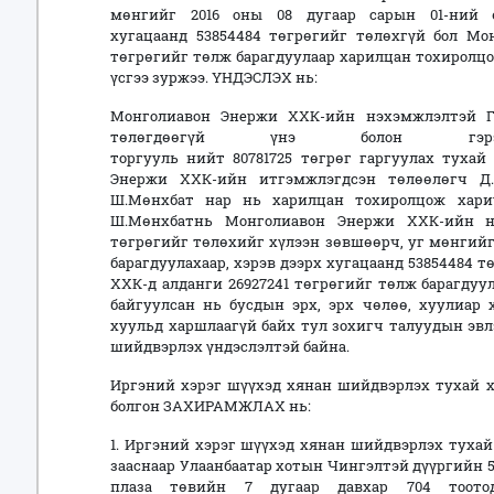
мөнгийг 2016 оны 08 дугаар сарын 01-ний ө
хугацаанд 53854484 төгрөгийг төлөхгүй бол Мо
төгрөгийг төлж барагдуулаар харилцан тохиролцо
үсгээ зуржээ. ҮНДЭСЛЭХ нь:
Монголиавон Энержи ХХК-ийн нэхэмжлэлтэй Г
төлөгдөөгүй үнэ болон гэрээ
торгууль нийт 80781725 төгрөг гаргуулах туха
Энержи ХХК-ийн итгэмжлэгдсэн төлөөлөгч Д.
Ш.Мөнхбат нар нь харилцан тохиролцож хари
Ш.Мөнхбатнь Монголиавон Энержи ХХК-ийн нэ
төгрөгийг төлөхийг хүлээн зөвшөөрч, уг мөнгийг 
барагдуулахаар, хэрэв дээрх хугацаанд 53854484 
ХХК-д алданги 26927241 төгрөгийг төлж барагдуу
байгуулсан нь бусдын эрх, эрх чөлөө, хуулиар 
хуульд харшлаагүй байх тул зохигч талуудын эвл
шийдвэрлэх үндэслэлтэй байна.
Иргэний хэрэг шүүхэд хянан шийдвэрлэх тухай х
болгон ЗАХИРАМЖЛАХ нь:
1. Иргэний хэрэг шүүхэд хянан шийдвэрлэх тухай х
зааснаар Улаанбаатар хотын Чингэлтэй дүүргийн 5
плаза төвийн 7 дугаар давхар 704 тоото