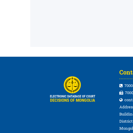
Cont
7000
7000
cont
Address
Buildin
Distric
Mongol