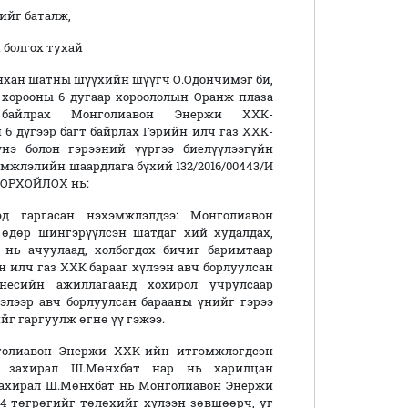
ийг баталж,
 болгох тухай
нхан шатны шүүхийн шүүгч О.Одончимэг би,
 хорооны 6 дугаар хороололын Оранж плаза
байлрах Монголиавон Энержи ХХК-
 дүгээр багт байрлах Гэрийн илч газ ХХК-
нэ болон гэрээний үүргээ биелүүлээгүйн
эмжлэлийн шаардлага бүхий 132/2016/00443/И
ДОРХОЙЛОХ нь:
 гаргасан нэхэмжлэлдээ: Монголиавон
өдөр шингэрүүлсэн шатдаг хий худалдах,
 нь ачуулаад, холбогдох бичиг баримтаар
н илч газ ХХК барааг хүлээн авч борлуулсан
несийн ажиллагаанд хохирол учрулсаар
элээр авч борлуулсан барааны үнийг гэрээ
йг гаргуулж өгнө үү гэжээ.
нголиавон Энержи ХХК-ийн итгэмжлэгдсэн
н захирал Ш.Мөнхбат нар нь харилцан
захирал Ш.Мөнхбат нь Монголиавон Энержи
4 төгрөгийг төлөхийг хүлээн зөвшөөрч, уг