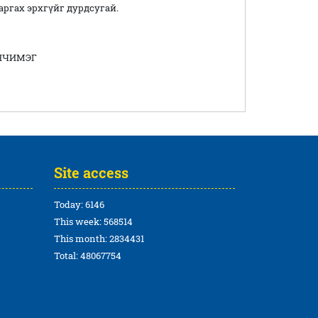
ргах эрхгүйг дурдсугай.
НЧИМЭГ
Site access
Today: 6146
This week: 568514
This month: 2834431
Total: 48067754