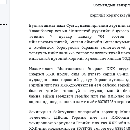
Зохигчдын эвлэрл
хэргийг хэрэгсэхгүй
Булган аймаг дахь Сум дундын иргэний хэргийн а
Улаанбаатар хотын Чингэлтэй дүүргийн 5 дугаар
төвийн 7 дугаар давхар 704 тоотод 
ийн нэхэмжлэлтэй, Булган аймгийн Булгансумын 6
д холбогдох борлуулсан барааны төлөгдөөгүй ү
торгууль нийт 80781725 төгрөг төлүүлэх тухай нэх
индекстэй иргэний хэргийг хүлээн авч хянаад ТО
Нэхэмжлэгч Монголиавон Энержи ХХК шүүхэд
Энержи ХХК нь2015 оны 04 дүгээр сарын 03-ны 
худалдан авах гэрээний дагуу барааг хугацаанд
Гэрийн илч газ ХХК-д хүлээлгэн өгч байсан. Гэрий
боловч үнийг төлөөгүй саатуулж, манай биз
байна. Иймд зээлдэгч Гэрийн илч газ ХХК-иас зэ
зөрчсөнд ногдох анзын хамт нийт 80781725 төгрөги
Зохигчдын байгуулсан эвлэрлийн гэрээнд: Мо
төлөөлөгч Д.Болд, Гэрийн илч газ ХХК-ий
тохиролцож хариуцагч Гэрийн илч газ ХХК-ийн 
ХХК-ийн нэхэмжилсэн 80781725 төгрөгөөс 5385448