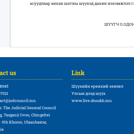
асуудлаар анхан шатны шүүхэд дахин нэхэмжлэл га
ШҮҮГЧ О.ОДО
act us
Link
8045
Шүүхийн ерөнхий зөвлөл
7021
Улсын дээд шүүх
act@judcouncil.mn
www.live.shuukh.mn
: The Judicial General Council
g, Tasganii Ovoo, Chingeltei
t -5th Khoroo, Ulaanbaatar,
ia