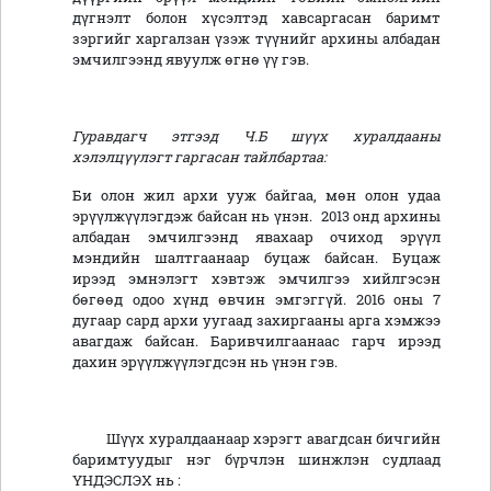
дүгнэлт болон хүсэлтэд хавсаргасан баримт
зэргийг харгалзан үзэж түүнийг архины албадан
эмчилгээнд явуулж өгнө үү гэв.
Гуравдагч этгээд Ч.Б шүүх хуралдааны
хэлэлцүүлэгт гаргасан тайлбартаа:
Би олон жил архи ууж байгаа, мөн олон удаа
эрүүлжүүлэгдэж байсан нь үнэн. 2013 онд архины
албадан эмчилгээнд явахаар очиход эрүүл
мэндийн шалтгаанаар буцаж байсан. Буцаж
ирээд эмнэлэгт хэвтэж эмчилгээ хийлгэсэн
бөгөөд одоо хүнд өвчин эмгэггүй. 2016 оны 7
дугаар сард архи уугаад захиргааны арга хэмжээ
авагдаж байсан. Баривчилгаанаас гарч ирээд
дахин эрүүлжүүлэгдсэн нь үнэн гэв.
Шүүх хуралдаанаар хэрэгт авагдсан бичгийн
баримтуудыг нэг бүрчлэн шинжлэн судлаад
ҮНДЭСЛЭХ нь :