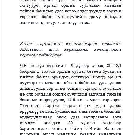
согтуурч, иргэд, оршин суугчдын амгалан
тайван байдлыг удаа дараа алдагдуулдаг зөрчил
гаргасан байх тул хуулийн дагуу албадан
эмчилгээнд явуулж өгнө үү гэжээ.
Хүсэлт гаргагчийн итгэмжлэгдсэн төлөөлөгч
А.Алтансүх шүүх хуралдааны хэлэлцүүлэгт
гаргасан тайлбартаа:
Ч.Б нь тус дүүргийн 9 дүгээр хороо, СОТ-2/1
байрны ... тоотод оршин суудаг бөгөөд бусадтай
нийлж байнга архидан согтуурч, иргэд, оршин
суугчдын амгалан тайван байдлыг удаа дараа
алдагдуулах зөрчлийг байнга гаргаж, энэ байдал
нь ойр орчмын оршин суугчдын амгалан тайван
байдлыг алдагдуулж, байнга гомдол гаргадаг.
Түүнчлэн зөрчил гаргагч нь удаа дараа
эрүүлжүүлэгдэж, бусдын амгалан тайван байдлыг
алдагдуулснаар олон удаа захиргааны арга
хэмжээ авагдаж 30 хүртэл хоногоор
баривчлагдаж байсан. Иймд Ч.Б-ийг Баянгол
дүүргийн эрүүл мэндийн төвийн эмнэлгийн