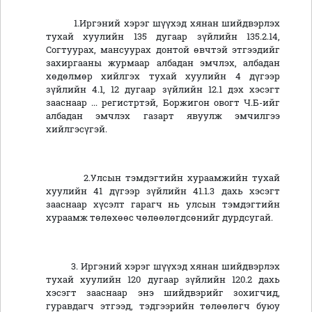
1.Иргэний хэрэг шүүхэд хянан шийдвэрлэх
тухай хуулийн 135 дугаар зүйлийн 135.2.14,
Согтуурах, мансуурах донтой өвчтэй этгээдийг
захиргааны журмаар албадан эмчлэх, албадан
хөдөлмөр хийлгэх тухай хуулийн 4 дүгээр
зүйлийн 4.1, 12 дугаар зүйлийн 12.1 дэх хэсэгт
зааснаар ... регистртэй, Боржигон овогт Ч.Б-ийг
албадан эмчлэх газарт явуулж эмчилгээ
хийлгэсүгэй.
2.Улсын тэмдэгтийн хураамжийн тухай
хуулийн 41 дүгээр зүйлийн 41.1.3 дахь хэсэгт
зааснаар хүсэлт гарагч нь улсын тэмдэгтийн
хураамж төлөхөөс чөлөөлөгдсөнийг дурдсугай.
3. Иргэний хэрэг шүүхэд хянан шийдвэрлэх
тухай хуулийн 120 дугаар зүйлийн 120.2 дахь
хэсэгт зааснаар энэ шийдвэрийг зохигчид,
гуравдагч этгээд, тэдгээрийн төлөөлөгч буюу