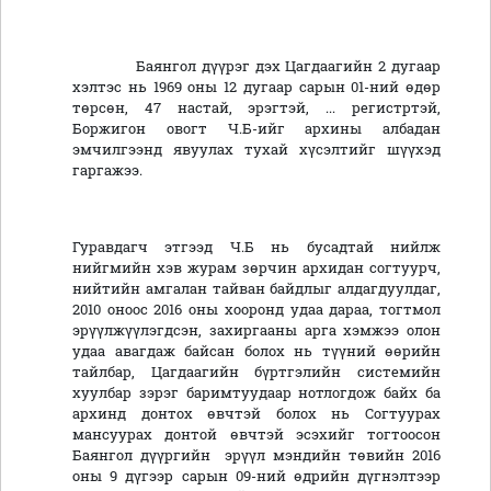
Баянгол дүүрэг дэх Цагдаагийн 2 дугаар
хэлтэс нь 1969 оны 12 дугаар сарын 01-ний өдөр
төрсөн, 47 настай, эрэгтэй, ... регистртэй,
Боржигон овогт Ч.Б-ийг архины албадан
эмчилгээнд явуулах тухай хүсэлтийг шүүхэд
гаргажээ.
Гуравдагч этгээд Ч.Б нь бусадтай нийлж
нийгмийн хэв журам зөрчин архидан согтуурч,
нийтийн амгалан тайван байдлыг алдагдуулдаг,
2010 оноос 2016 оны хооронд удаа дараа, тогтмол
эрүүлжүүлэгдсэн, захиргааны арга хэмжээ олон
удаа авагдаж байсан болох нь түүний өөрийн
тайлбар, Цагдаагийн бүртгэлийн системийн
хуулбар зэрэг баримтуудаар нотлогдож байх ба
архинд донтох өвчтэй болох нь Согтуурах
мансуурах донтой өвчтэй эсэхийг тогтоосон
Баянгол дүүргийн эрүүл мэндийн төвийн 2016
оны 9 дүгээр сарын 09-ний өдрийн дүгнэлтээр