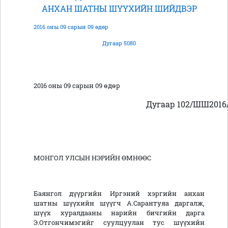
АНХАН ШАТНЫ ШҮҮХИЙН ШИЙДВЭР
2016 оны 09 сарын 09 өдөр
Дугаар 5080
2016 оны 09 сарын 09 өдөр
Дугаар 102/ШШ2016
МОНГОЛ УЛСЫН НЭРИЙН ӨМНӨӨС
Баянгол дүүргийн Иргэний хэргийн анхан
шатны шүүхийн шүүгч А.Сарантуяа даргалж,
шүүх хуралдааны нарийн бичгийн дарга
Э.Отгончимэгийг суулцуулан тус шүүхийн