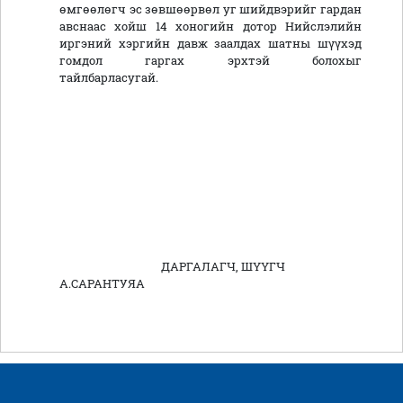
өмгөөлөгч эс зөвшөөрвөл уг шийдвэрийг гардан
авснаас хойш 14 хоногийн дотор Нийслэлийн
иргэний хэргийн давж заалдах шатны шүүхэд
гомдол гаргах эрхтэй болохыг
тайлбарласугай.
ДАРГАЛАГЧ, ШҮҮГЧ
А.САРАНТУЯА