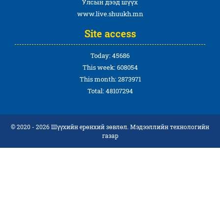
Улсын дээд шүүх
www.live.shuukh.mn
Site access
Today: 45686
This week: 608054
This month: 2873971
Total: 48107294
© 2020 - 2026 Шүүхийн ерөнхий зөвлөл. Мэдээллийн технологийн
газар