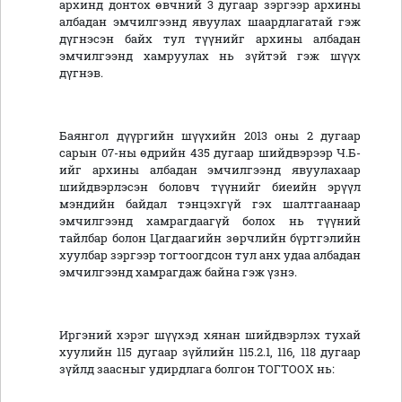
архинд донтох өвчний 3 дугаар зэргээр архины
албадан эмчилгээнд явуулах шаардлагатай гэж
дүгнэсэн байх тул түүнийг архины албадан
эмчилгээнд хамруулах нь зүйтэй гэж шүүх
дүгнэв.
Баянгол дүүргийн шүүхийн 2013 оны 2 дугаар
сарын 07-ны өдрийн 435 дугаар шийдвэрээр Ч.Б-
ийг архины албадан эмчилгээнд явуулахаар
шийдвэрлэсэн боловч түүнийг биеийн эрүүл
мэндийн байдал тэнцэхгүй гэх шалтгаанаар
эмчилгээнд хамрагдаагүй болох нь түүний
тайлбар болон Цагдаагийн зөрчлийн бүртгэлийн
хуулбар зэргээр тогтоогдсон тул анх удаа албадан
эмчилгээнд хамрагдаж байна гэж үзнэ.
Иргэний хэрэг шүүхэд хянан шийдвэрлэх тухай
хуулийн 115 дугаар зүйлийн 115.2.1, 116, 118 дугаар
зүйлд заасныг удирдлага болгон ТОГТООХ нь: