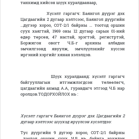
танхимд хийсэн шүүх хуралдаанаар,
Хүсэлт гаргагч: Баянгол дүүрэг дэх
Цагдаагийн 2 дугаар хэлтсээс, Баянгол дүүргийн
...дүгээр хороо, СОТ-2/1 байрны ... тоотод оршин
суух хаягтай, 1969 оны 12 дугаар сарын 01-ний
өдөр төрсөн, 47 настай, эрэгтэй, .регистртэй,
Боржигон овогт Ч.Б-г архины албадан
эмчилгээнд явуулж, эмчлүүлэхийг хүссэн
иргэний хэргийг хянан хэлэлцэв.
Шүүх хуралдаанд: хүсэлт гаргагч
байгууллагын итгэмжлэгдсэн төлөөлөгч,
цагдаагийн ахмад А.А, гуравдагч этгээд Ч.Б нар
оролцов.ТОДОРХОЙЛОХ нь :
Хүсэлт гаргагч Баянгол дүүрэг дэх
Цагдаагийн 2
дугаар хэлтсээс шүүхэд ирүүлсэн хүсэлтдээ:
Тус дүүргийн 9 дүгээр хороо, СОТ-2/1 байрны
...тоотод оршин суух Ч.Б нь байнга архидан