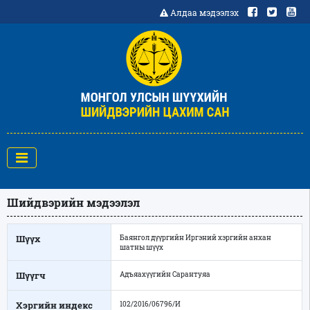
Алдаа мэдээлэх
Шийдвэрийн мэдээлэл
Шүүх
Баянгол дүүргийн Иргэний хэргийн анхан
шатны шүүх
Шүүгч
Адъяахүүгийн Сарантуяа
Хэргийн индекс
102/2016/06796/И