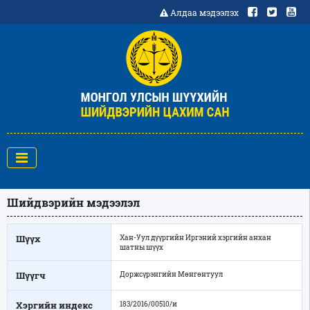
Алдаа мэдээлэх
Шийдвэрийн мэдээлэл
Шүүх
Хан-Уул дүүргийн Иргэний хэргийн анхан
шатны шүүх
Шүүгч
Доржсүрэнгийн Мөнгөнтуул
Хэргийн индекс
183/2016/00510/и