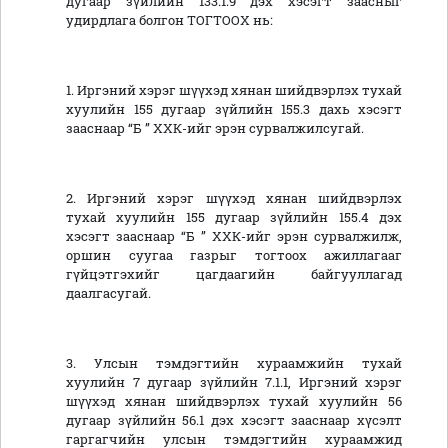
дугаар зүйлийн 133.1.9 дэх хэсэгт заасныг
удирдлага болгон ТОГТООХ нь:
1. Иргэний хэрэг шүүхэд хянан шийдвэрлэх тухай
хуулийн 155 дугаар зүйлийн 155.3 дахь хэсэгт
зааснаар “Б ” ХХК-ийг эрэн сурвалжилсугай.
2. Иргэний хэрэг шүүхэд хянан шийдвэрлэх
тухай хуулийн 155 дугаар зүйлийн 155.4 дэх
хэсэгт зааснаар “Б ” ХХК-ийг эрэн сурвалжилж,
оршин суугаа газрыг тогтоох ажиллагааг
гүйцэтгэхийг цагдаагийн байгууллагад
даалгасугай.
3. Улсын тэмдэгтийн хураамжийн тухай
хуулийн 7 дугаар зүйлийн 7.1.1, Иргэний хэрэг
шүүхэд хянан шийдвэрлэх тухай хуулийн 56
дугаар зүйлийн 56.1 дэх хэсэгт зааснаар хүсэлт
гаргагчийн улсын тэмдэгтийн хураамжид