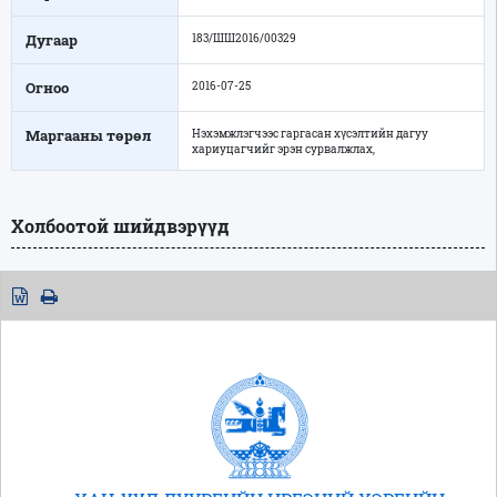
Дугаар
183/ШШ2016/00329
Огноо
2016-07-25
Маргааны төрөл
Нэхэмжлэгчээс гаргасан хүсэлтийн дагуу
хариуцагчийг эрэн сурвалжлах,
Холбоотой шийдвэрүүд