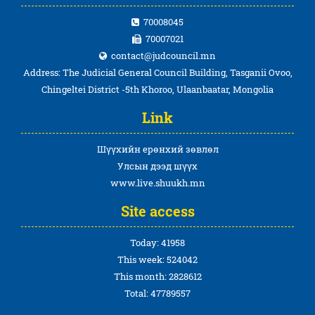
70008045
70007021
contact@judcouncil.mn
Address: The Judicial General Council Building, Tasganii Ovoo,
Chingeltei District -5th Khoroo, Ulaanbaatar, Mongolia
Link
Шүүхийн ерөнхий зөвлөл
Улсын дээд шүүх
www.live.shuukh.mn
Site access
Today: 41958
This week: 524042
This month: 2828612
Total: 47789557