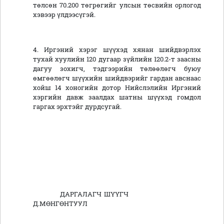
төлсөн 70.200 төгрөгийг улсын төсвийн орлогод
хэвээр үлдээсүгэй.
4. Иргэний хэрэг шүүхэд хянан шийдвэрлэх
тухай хуулийн 120 дугаар зүйлийн 120.2-т заасны
дагуу зохигч, тэдгээрийн төлөөлөгч буюу
өмгөөлөгч шүүхийн шийдвэрийг гардан авснаас
хойш 14 хоногийн дотор Нийслэлийн Иргэний
хэргийн давж заалдах шатны шүүхэд гомдол
гаргах эрхтэйг дурдсугай.
ДАРГАЛАГЧ ШҮҮГЧ
Д.МӨНГӨНТУУЛ