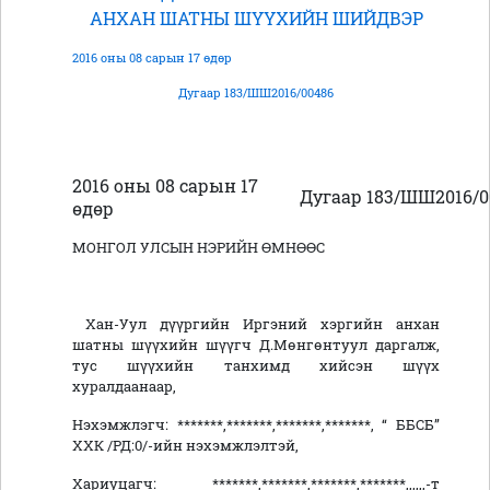
АНХАН ШАТНЫ ШҮҮХИЙН ШИЙДВЭР
2016 оны 08 сарын 17 өдөр
Дугаар 183/ШШ2016/00486
2016 оны 08 сарын 17
Дугаар 183/ШШ2016/0
өдөр
МОНГОЛ УЛСЫН НЭРИЙН ӨМНӨӨС
Хан-Уул дүүргийн Иргэний хэргийн анхан
шатны шүүхийн шүүгч Д.Мөнгөнтуул даргалж,
тус шүүхийн танхимд хийсэн шүүх
хуралдаанаар,
Нэхэмжлэгч: *******,*******,*******,*******, “ ББСБ”
ХХК /РД:0/-ийн нэхэмжлэлтэй,
Хариуцагч: *******,*******,*******,*******,,,,,,-т