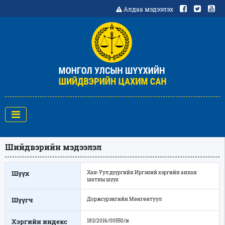
Алдаа мэдээлэх
Шийдвэрийн мэдээлэл
Шүүх
Хан-Уул дүүргийн Иргэний хэргийн анхан
шатны шүүх
Шүүгч
Доржсүрэнгийн Мөнгөнтуул
Хэргийн индекс
183/2016/00550/и