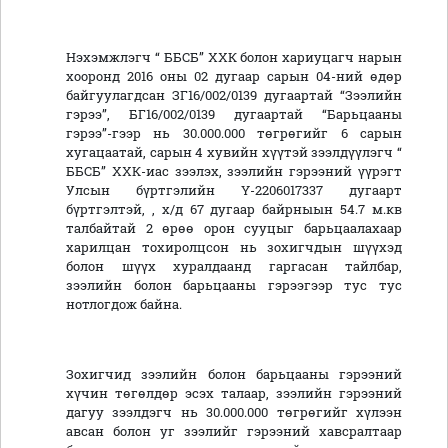
Нэхэмжлэгч “ ББСБ” ХХК болон хариуцагч нарын
хооронд 2016 оны 02 дугаар сарын 04-ний өдөр
байгуулагдсан ЗГ16/002/0139 дугаартай “Зээлийн
гэрээ”, БГ16/002/0139 дугаартай “Барьцааны
гэрээ”-гээр нь 30.000.000 төгрөгийг 6 сарын
хугацаатай, сарын 4 хувийн хүүтэй зээлдүүлэгч “
ББСБ” ХХК-иас зээлэх, зээлийн гэрээний үүрэгт
Улсын бүртгэлийн Ү-2206017337 дугаарт
бүртгэлтэй, , х/д 67 дугаар байрныын 54.7 м.кв
талбайтай 2 өрөө орон сууцыг барьцаалахаар
харилцан тохиролцсон нь зохигчдын шүүхэд
болон шүүх хуралдаанд гаргасан тайлбар,
зээлийн болон барьцааны гэрээгээр тус тус
нотлогдож байна.
Зохигчид зээлийн болон барьцааны гэрээний
хүчин төгөлдөр эсэх талаар, зээлийн гэрээний
дагуу зээлдэгч нь 30.000.000 төгрөгийг хүлээн
авсан болон уг зээлийг гэрээний хавсралтаар