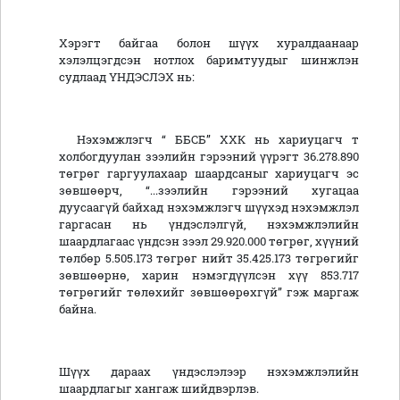
Хэрэгт байгаа болон шүүх хуралдаанаар
хэлэлцэгдсэн нотлох баримтуудыг шинжлэн
судлаад ҮНДЭСЛЭХ нь:
Нэхэмжлэгч “ ББСБ” ХХК нь хариуцагч т
холбогдуулан зээлийн гэрээний үүрэгт 36.278.890
төгрөг гаргуулахаар шаардсаныг хариуцагч эс
зөвшөөрч, “...зээлийн гэрээний хугацаа
дуусаагүй байхад нэхэмжлэгч шүүхэд нэхэмжлэл
гаргасан нь үндэслэлгүй, нэхэмжлэлийн
шаардлагаас үндсэн зээл 29.920.000 төгрөг, хүүний
төлбөр 5.505.173 төгрөг нийт 35.425.173 төгрөгийг
зөвшөөрнө, харин нэмэгдүүлсэн хүү 853.717
төгрөгийг төлөхийг зөвшөөрөхгүй” гэж маргаж
байна.
Шүүх дараах үндэслэлээр нэхэмжлэлийн
шаардлагыг хангаж шийдвэрлэв.