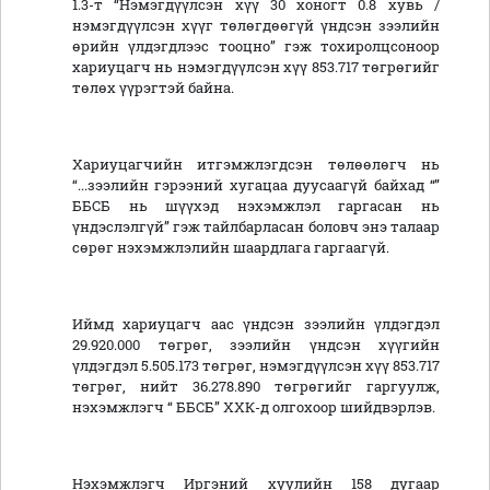
1.3-т “Нэмэгдүүлсэн хүү 30 хоногт 0.8 хувь /
нэмэгдүүлсэн хүүг төлөгдөөгүй үндсэн зээлийн
өрийн үлдэгдлээс тооцно” гэж тохиролцсоноор
хариуцагч нь нэмэгдүүлсэн хүү 853.717 төгрөгийг
төлөх үүрэгтэй байна.
Хариуцагчийн итгэмжлэгдсэн төлөөлөгч нь
“...зээлийн гэрээний хугацаа дуусаагүй байхад “”
ББСБ нь шүүхэд нэхэмжлэл гаргасан нь
үндэслэлгүй” гэж тайлбарласан боловч энэ талаар
сөрөг нэхэмжлэлийн шаардлага гаргаагүй.
Иймд хариуцагч аас үндсэн зээлийн үлдэгдэл
29.920.000 төгрөг, зээлийн үндсэн хүүгийн
үлдэгдэл 5.505.173 төгрөг, нэмэгдүүлсэн хүү 853.717
төгрөг, нийт 36.278.890 төгрөгийг гаргуулж,
нэхэмжлэгч “ ББСБ” ХХК-д олгохоор шийдвэрлэв.
Нэхэмжлэгч Иргэний хуулийн 158 дугаар