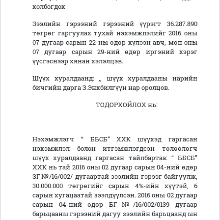
холбогдох
Зээлийн гэрээний гэрээний үүрэгт 36.287.890
төгрөг гаргуулах тухай нэхэмжлэлийг 2016 оны
07 дугаар сарын 22-ны өдөр хүлээн авч, мөн оны
07 дугаар сарын 29-ний өдөр иргэний хэрэг
үүсгэснээр хянан хэлэлцэв.
Шүүх хуралдаанд: ,, шүүх хуралдааны нарийн
бичгийн дарга З.Энхбилгүүн нар оролцов.
ТОДОРХОЙЛОХ нь:
Нэхэмжлэгч “ ББСБ” ХХК шүүхэд гаргасан
нэхэмжлэл болон итгэмжлэгдсэн төлөөлөгч
шүүх хуралдаанд гаргасан тайлбартаа: “ ББСБ”
ХХК нь тай 2016 оны 02 дугаар сарын 04-ний өдөр
ЗГ№/16/002/ дугаартай зээлийн гэрээг байгуулж,
30.000.000 төгрөгийг сарын 4%-ийн хүүтэй, 6
сарын хугацаатай зээлдүүлсэн. 2016 оны 02 дугаар
сарын 04-ний өдөр БГ№/16/002/0139 дугаар
барьцааны гэрээний дагуу зээлийн барьцаанд ын