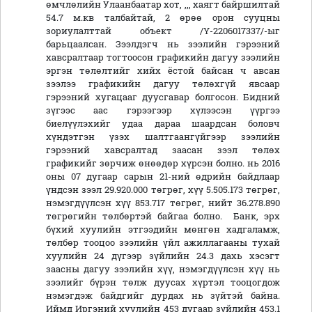
өмчлөлийн Улаанбаатар хот, ,,, хаягт байршилтай
54.7 м.кв талбайтай, 2 өрөө орон сууцны
зориулалттай объект /Ү-2206017337/-ыг
барьцаалсан. Зээлдэгч нь зээлийн гэрээний
хавсралтаар тогтоосон графикийн дагуу зээлийн
эргэн төлөлтийг хийх ёстой байсан ч авсан
зээлээ графикийн дагуу төлөхгүй явсаар
гэрээний хугацааг дуусгавар болгосон. Бидний
зүгээс аас гэрээгээр хүлээсэн үүргээ
биелүүлэхийг удаа дараа шаардсан боловч
хүндэтгэн үзэх шалтгаангүйгээр зээлийн
гэрээний хавсралтад заасан зээл төлөх
графикийг зөрчиж өнөөдөр хүрсэн болно. нь 2016
оны 07 дугаар сарын 21-ний өдрийн байдлаар
үндсэн зээл 29.920.000 төгрөг, хүү 5.505.173 төгрөг,
нэмэгдүүлсэн хүү 853.717 төгрөг, нийт 36.278.890
төгрөгийн төлбөртэй байгаа болно. Банк, эрх
бүхий хуулийн этгээдийн мөнгөн хадгаламж,
төлбөр тооцоо зээлийн үйл ажиллагааны тухай
хуулийн 24 дүгээр зүйлийн 24.3 дахь хэсэгт
заасны дагуу зээлийн хүү, нэмэгдүүлсэн хүү нь
зээлийг бүрэн төлж дуусах хүртэл тооцогдож
нэмэгдэж байдгийг дурдах нь зүйтэй байна.
Иймд Иргэний хуулийн 453 дугаар зүйлийн 453.1