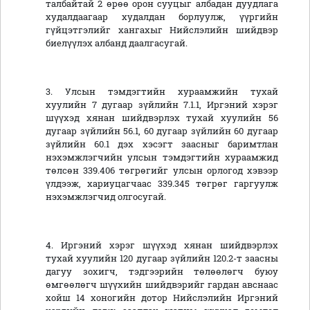
талбайтай 2 өрөө орон сууцыг албадан дуудлага
худалдаагаар худалдан борлуулж, үүргийн
гүйцэтгэлийг хангахыг Нийслэлийн шийдвэр
биелүүлэх албанд даалгасугай.
3. Улсын тэмдэгтийн хураамжийн тухай
хуулийн 7 дугаар зүйлийн 7.1.1, Иргэний хэрэг
шүүхэд хянан шийдвэрлэх тухай хуулийн 56
дугаар зүйлийн 56.1, 60 дугаар зүйлийн 60 дугаар
зүйлийн 60.1 дэх хэсэгт заасныг баримтлан
нэхэмжлэгчийн улсын тэмдэгтийн хураамжид
төлсөн 339.406 төгрөгийг улсын орлогод хэвээр
үлдээж, хариуцагчаас 339.345 төгрөг гаргуулж
нэхэмжлэгчид олгосугай.
4. Иргэний хэрэг шүүхэд хянан шийдвэрлэх
тухай хуулийн 120 дугаар зүйлийн 120.2-т заасны
дагуу зохигч, тэдгээрийн төлөөлөгч буюу
өмгөөлөгч шүүхийн шийдвэрийг гардан авснаас
хойш 14 хоногийн дотор Нийслэлийн Иргэний