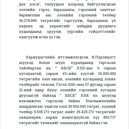
дэх хэсэг, талуудын хооронд байгуулагдсан
зээлийн гэрээ, барьцааны гэрээний заалтыг
баримтлан аас зээлийн гэрээний төлбөр
36.278.890 төгрөгийг гаргуулж, барьцааны үл
хөдлөх эд хөрөнгийг албадан дуудлага
худалдаанд оруулж үүргийн гүйцэтгэлийг
хангуулж өгнө үү гэв.
Хариуцагчийн итгэмжлэгдсэн И.Пүрэвцогт
шүүхэд болон шүүх хуралдаанд гаргасан
тайлбартаа: нь “ ББСБ” ХХК-иас 6 сарын
хугацаатай, сарын 4%-ийн хүүтэй 30.000.000
төгрөгийн зээл авсан, зээлийн хугацаанд зохих
төлбөрийг төлсөн. Гэтэл 2016 оны 07 дугаар сарын
21-ний өдөр буюу зээлийн гэрээний хугацаа
дуусаагүй байхад “ ББСБ” ХХК нь шүүхэд
нэхэмжлэл гаргасан байна. Нэхэмжлэлийн
шаардлагаас үндсэн зээл 29.920.000 төгрөг, хүүний
төлбөр 5.505.173 төгрөг нийт 35.425.173 төгрөгийг
зөвшөөрнө, харин нэмэгдүүлсэн хүү 853.717
төгрөгийг төлөхийг зөвшөөрөхгүй байна гэв.