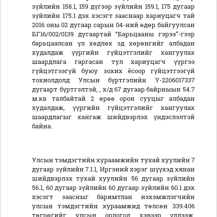
зүйлийн 158.1, 159 дүгээр зүйлийн 159.1, 175 дугаар
зүйлийн 175.1 дэх хэсэгт зааснаар хариуцагч тай
2016 оны 02 дугаар сарын 04-ний өдөр байгуулсан
БГ16/002/0139 дугаартай “Барьцааны гэрээ”-гээр
барьцаалсан үл хөдлөх эд хөрөнгийг албадан
худалдаж үүргийн гүйцэтгэлийг хангуулах
шаардлага гаргасан тул хариуцагч үүргээ
гүйцэтгээгүй буюу зохих ёсоор гүйцэтгээгүй
тохиолдолд Улсын бүртгэлийн Ү-2206017337
дугаарт бүртгэлтэй, , х/д 67 дугаар байрныын 54.7
м.кв талбайтай 2 өрөө орон сууцыг албадан
худалдаж, үүргийн гүйцэтгэлийг хангуулах
шаардлагыг хангаж шийдвэрлэх үндэслэлтэй
байна.
Улсын тэмдэгтийн хураамжийн тухай хуулийн 7
дугаар зүйлийн 7.1.1, Иргэний хэрэг шүүхэд хянан
шийдвэрлэх тухай хуулийн 56 дугаар зүйлийн
56.1, 60 дугаар зүйлийн 60 дугаар зүйлийн 60.1 дэх
хэсэгт заасныг баримтлан нэхэмжлэгчийн
улсын тэмдэгтийн хураамжид төлсөн 339.406
төгрөгийг улсын орлогод хэвээр үлдээж,