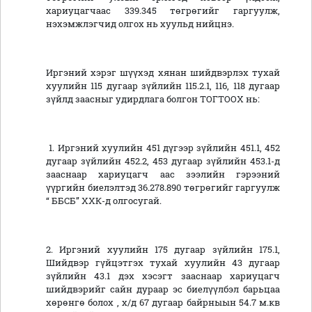
хариуцагчаас 339.345 төгрөгийг гаргуулж,
нэхэмжлэгчид олгох нь хуульд нийцнэ.
Иргэний хэрэг шүүхэд хянан шийдвэрлэх тухай
хуулийн 115 дугаар зүйлийн 115.2.1, 116, 118 дугаар
зүйлд заасныг удирдлага болгон ТОГТООХ нь:
1. Иргэний хуулийн 451 дүгээр зүйлийн 451.1, 452
дугаар зүйлийн 452.2, 453 дугаар зүйлийн 453.1-д
зааснаар хариуцагч аас зээлийн гэрээний
үүргийн биелэлтэд 36.278.890 төгрөгийг гаргуулж
“ ББСБ” ХХК-д олгосугай.
2. Иргэний хуулийн 175 дугаар зүйлийн 175.1,
Шийдвэр гүйцэтгэх тухай хуулийн 43 дугаар
зүйлийн 43.1 дэх хэсэгт зааснаар хариуцагч
шийдвэрийг сайн дураар эс биелүүлбэл барьцаа
хөрөнгө болох , х/д 67 дугаар байрныын 54.7 м.кв