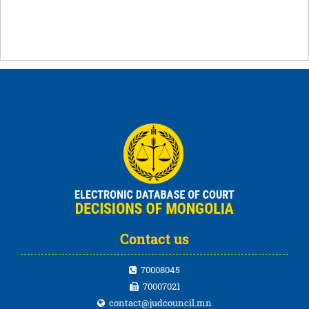
Contact us
70008045
70007021
contact@judcouncil.mn