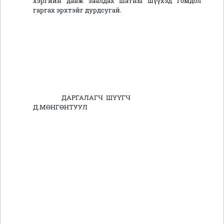
хэргийн давж заалдах шатны шүүхэд гомдол
гаргах эрхтэйг дурдсугай.
ДАРГАЛАГЧ ШҮҮГЧ
Д.МӨНГӨНТУУЛ