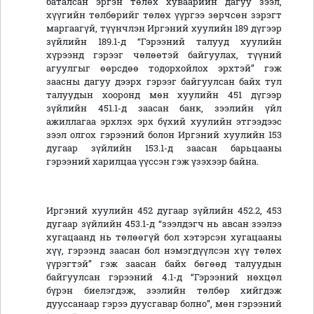
баталсан эргэн төлөх хуваарийн дагуу зээл,
хүүгийн төлбөрийг төлөх үүргээ зөрчсөн зэрэгт
маргаагүй, түүнчлэн Иргэний хуулийн 189 дүгээр
зүйлийн 189.1-д “Гэрээний талууд хуулийн
хүрээнд гэрээг чөлөөтэй байгуулах, түүний
агуулгыг өөрсдөө тодорхойлох эрхтэй” гэж
заасны дагуу дээрх гэрээг байгуулсан байх тул
талуудын хооронд мөн хуулийн 451 дүгээр
зүйлийн 451.1-д заасан банк, зээлийн үйл
ажиллагаа эрхлэх эрх бүхий хуулийн этгээдээс
зээл олгох гэрээний болон Иргэний хуулийн 153
дугаар зүйлийн 153.1-д заасан барьцааны
гэрээний харилцаа үүссэн гэж үзэхээр байна.
Иргэний хуулийн 452 дугаар зүйлийн 452.2, 453
дугаар зүйлийн 453.1-д “зээлдэгч нь авсан зээлээ
хугацаанд нь төлөөгүй бол хэтэрсэн хугацааны
хүү, гэрээнд заасан бол нэмэгдүүлсэн хүү төлөх
үүрэгтэй” гэж заасан байх бөгөөд талуудын
байгуулсан гэрээний 4.1-д “Гэрээний нөхцөл
бүрэн биелэгдэж, зээлийн төлбөр хийгдэж
дууссанаар гэрээ дуусгавар болно”, мөн гэрээний