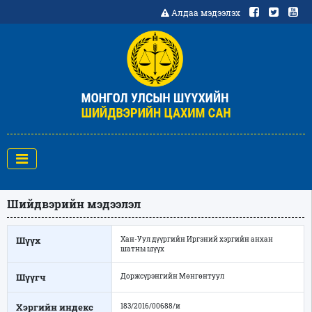
Алдаа мэдээлэх
Шийдвэрийн мэдээлэл
Шүүх
Хан-Уул дүүргийн Иргэний хэргийн анхан
шатны шүүх
Шүүгч
Доржсүрэнгийн Мөнгөнтуул
Хэргийн индекс
183/2016/00688/и