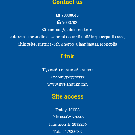
Contact us
70008045
70007021
contact@judcouncil.mn
Address: The Judicial General Council Building, Tasganii Ovoo,
Chingeltei District -5th Khoroo, Ulaanbaatar, Mongolia
Link
Шүүхийн ерөнхий зөвлөл
Улсын дээд шүүх
www.live.shuukh.mn
Site access
Today: 101013
This week: 576989
This month: 2892256
Total: 47938632