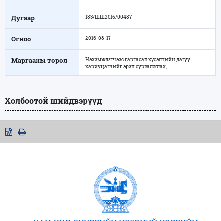
Дугаар
183/ШШ2016/00487
Огноо
2016-08-17
Маргааны төрөл
Нэхэмжлэгчээс гаргасан хүсэлтийн дагуу
хариуцагчийг эрэн сурвалжлах,
Холбоотой шийдвэрүүд