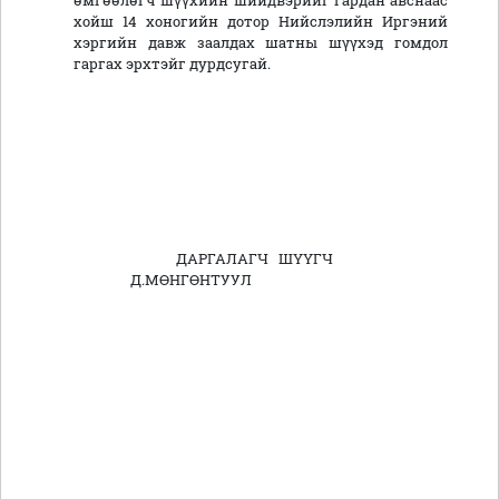
өмгөөлөгч шүүхийн шийдвэрийг гардан авснаас
хойш 14 хоногийн дотор Нийслэлийн Иргэний
хэргийн давж заалдах шатны шүүхэд гомдол
гаргах эрхтэйг дурдсугай.
ДАРГАЛАГЧ ШҮҮГЧ
Д.МӨНГӨНТУУЛ