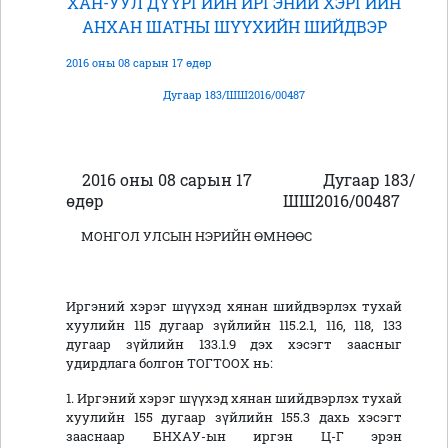
ХАН-УУЛ ДҮҮРГИЙН ИРГЭНИЙ ХЭРГИЙН
АНХАН ШАТНЫ ШҮҮХИЙН ШИЙДВЭР
2016 оны 08 сарын 17 өдөр
Дугаар 183/ШШ2016/00487
2016 оны 08 сарын 17
Дугаар 183/
өдөр
ШШ2016/004
МОНГОЛ УЛСЫН НЭРИЙН ӨМНӨӨС
Иргэний хэрэг шүүхэд хянан шийдвэрлэх тухай
хуулийн 115 дугаар зүйлийн 115.2.1, 116, 118, 133
дугаар зүйлийн 133.1.9 дэх хэсэгт заасныг
удирдлага болгон ТОГТООХ нь:
1. Иргэний хэрэг шүүхэд хянан шийдвэрлэх тухай
хуулийн 155 дугаар зүйлийн 155.3 дахь хэсэгт
зааснаар БНХАУ-ын иргэн Ц-Г эрэн