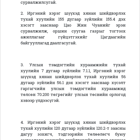
сурвалжилсугай.
2. Иргэний хэрэг шүүхэд хянан шийдвэрлэх
тухай хуулийн 155 дугаар зүйлийн 155.4 дэх
хэсэгт зааснаар Цао Жин Чуанийг эрэн
сурвалжилж, оршин суугаа газрыг тогтоох
ажиллагааг гүйцэтгэхийг Цагдаагийн
байгууллагад даалгасугай.
3. Улсын тэмдэгтийн хураамжийн тухай
хуулийн 7 дугаар зүйлийн 7.1.1, Иргэний хэрэг
шүүхэд хянан шийдвэрлэх тухай хуулийн 56
дугаар зүйлийн 56.1 дэх хэсэгт зааснаар хүсэлт
гаргагчийн улсын тэмдэгтийн хураамжид
төлсөн 70.200 төгрөгийг улсын төсвийн орлогод
хэвээр үлдээсүгэй.
4. Иргэний хэрэг шүүхэд хянан шийдвэрлэх
тухай хуулийн 120 дугаар зүйлийн 120.2-т заасны
дагуу зохигч, тэдгээрийн төлөөлөгч буюу