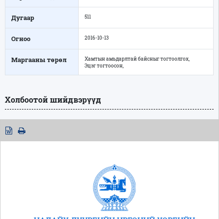
Дугаар
511
Огноо
2016-10-13
Маргааны төрөл
Хамтын амьдарлтай байсныг тогтоолгох,
Эцэг тогтоосон,
Холбоотой шийдвэрүүд