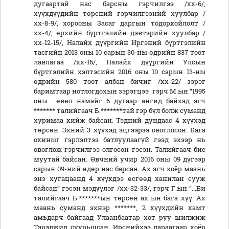
дугаартай нас барсны гэрчилгээ /хх-6/,
хүүхдүүдийн төрсний гэрчилгээний хуулбар /
хх-8-9/, хорооны Засаг даргын тодорхойлолт /
хх-4/, өрхийн бүртгэлийн дэвтэрийн хуулбар /
хх-12-15/, Налайх дүүргийн Иргэний бүртгэлийн
тасгийн 2013 оны 10 сарын 30-ны өдрийн 837 тоот
лавлагаа /хх-16/, Налайх дүүргийн Улсын
бүртгэлийн хэлтэсийн 2016 оны 10 сарын 13-ны
өдрийн 580 тоот албан бичиг /хх-22/ зэрэг
баримтаар нотлогдохын зэрэгцээ гэрч М.ын “1995
оны өвөл намайг 6 дугаар ангид байхад эгч
******* талийгаач Б.*******тай гэр бүл болж суманд
хуримаа хийж байсан. Тэдний дундаас 4 хүүхэд
төрсөн. Эхний 3 хүүхэд эцгээрээ овоглосон. Бага
охиныг гэрлэлтээ батлуулаагүй гээд эхээр нь
овоглож гэрчилгээ олгосон гэсэн. Талийгаач бие
муутай байсан. Өвчний учир 2016 оны 09 дүгээр
сарын 09-ний өдөр нас барсан. Ах эгч хоёр маань
энэ хугацаанд 4 хүүхдээ өсгөөд ханилан сууж
байсан“ гэсэн мэдүүлэг /хх-32-33/, гэрч Г.ын “...Би
талийгаач Б.*******ын төрсөн ах ын бага хүү. Ах
маань суманд эхнэр *******, 2 хүүхдийн хамт
амьдарч байгаад Улаанбаатар хот руу шилжиж
Тэрэлжид суурьшсан. Ирснийхээ дараагаар хоёр