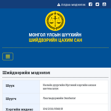
Алдаа мэдээлэх
Шийдвэрийн мэдээлэл
Шүүх
Налайх дүүргийн Иргэний хэргийн анхан
шатны шүүх
Шүүгч
Лхагвадоржийн Энхбилэг
Хэргийн индекс
104/2016/0548/И