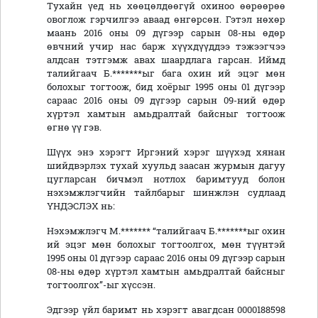
Тухайн үед нь хөөцөлдөөгүй охиноо өөрөөрөө
овоглож гэрчилгээ аваад өнгөрсөн. Гэтэл нөхөр
маань 2016 оны 09 дүгээр сарын 08-ны өдөр
өвчний учир нас барж хүүхдүүддээ тэжээгчээ
алдсан тэтгэмж авах шаардлага гарсан. Иймд
талийгаач Б.*******ыг бага охин ий эцэг мөн
болохыг тогтоож, бид хоёрыг 1995 оны 01 дүгээр
сараас 2016 оны 09 дүгээр сарын 09-ний өдөр
хүртэл хамтын амьдралтай байсныг тогтоож
өгнө үү гэв.
Шүүх энэ хэрэгт Иргэний хэрэг шүүхэд хянан
шийдвэрлэх тухай хуульд заасан журмын дагуу
цугларсан бичмэл нотлох баримтууд болон
нэхэмжлэгчийн тайлбарыг шинжлэн судлаад
ҮНДЭСЛЭХ нь:
Нэхэмжлэгч М.******* “талийгаач Б.*******ыг охин
ий эцэг мөн болохыг тогтоолгох, мөн түүнтэй
1995 оны 01 дүгээр сараас 2016 оны 09 дүгээр сарын
08-ны өдөр хүртэл хамтын амьдралтай байсныг
тогтоолгох”-ыг хүссэн.
Эдгээр үйл баримт нь хэрэгт авагдсан 0000188598