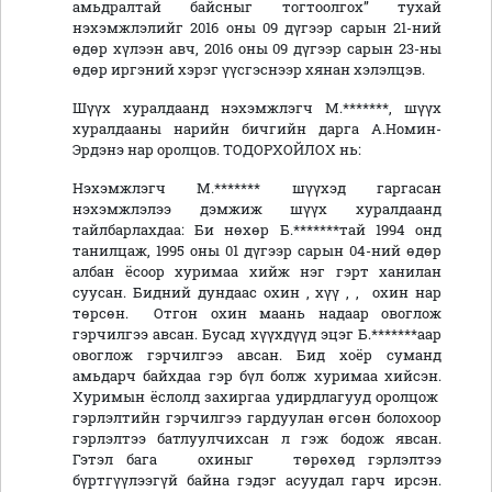
амьдралтай байсныг тогтоолгох” тухай
нэхэмжлэлийг 2016 оны 09 дүгээр сарын 21-ний
өдөр хүлээн авч, 2016 оны 09 дүгээр сарын 23-ны
өдөр иргэний хэрэг үүсгэснээр хянан хэлэлцэв.
Шүүх хуралдаанд нэхэмжлэгч М.*******, шүүх
хуралдааны нарийн бичгийн дарга А.Номин-
Эрдэнэ нар оролцов. ТОДОРХОЙЛОХ нь:
Нэхэмжлэгч М.******* шүүхэд гаргасан
нэхэмжлэлээ дэмжиж шүүх хуралдаанд
тайлбарлахдаа: Би нөхөр Б.*******тай 1994 онд
танилцаж, 1995 оны 01 дүгээр сарын 04-ний өдөр
албан ёсоор хуримаа хийж нэг гэрт ханилан
суусан. Бидний дундаас охин , хүү , , охин нар
төрсөн. Отгон охин маань надаар овоглож
гэрчилгээ авсан. Бусад хүүхдүүд эцэг Б.*******аар
овоглож гэрчилгээ авсан. Бид хоёр суманд
амьдарч байхдаа гэр бүл болж хуримаа хийсэн.
Хуримын ёслолд захиргаа удирдлагууд оролцож
гэрлэлтийн гэрчилгээ гардуулан өгсөн болохоор
гэрлэлтээ батлуулчихсан л гэж бодож явсан.
Гэтэл бага охиныг төрөхөд гэрлэлтээ
бүртгүүлээгүй байна гэдэг асуудал гарч ирсэн.