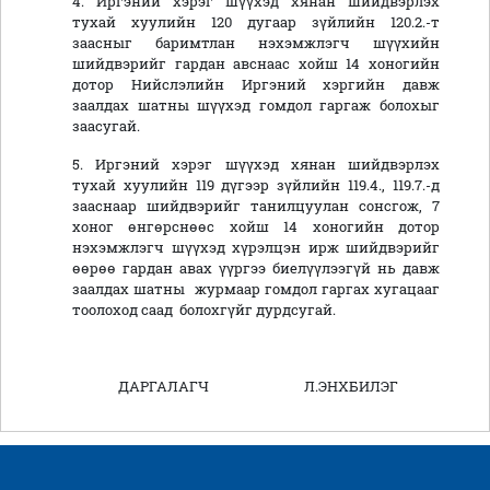
4. Иргэний хэрэг шүүхэд хянан шийдвэрлэх
тухай хуулийн 120 дугаар зүйлийн 120.2.-т
заасныг баримтлан нэхэмжлэгч шүүхийн
шийдвэрийг гардан авснаас хойш 14 хоногийн
дотор Нийслэлийн Иргэний хэргийн давж
заалдах шатны шүүхэд гомдол гаргаж болохыг
заасугай.
5. Иргэний хэрэг шүүхэд хянан шийдвэрлэх
тухай хуулийн 119 дүгээр зүйлийн 119.4., 119.7.-д
зааснаар шийдвэрийг танилцуулан сонсгож, 7
хоног өнгөрснөөс хойш 14 хоногийн дотор
нэхэмжлэгч шүүхэд хүрэлцэн ирж шийдвэрийг
өөрөө гардан авах үүргээ биелүүлээгүй нь давж
заалдах шатны журмаар гомдол гаргах хугацааг
тоолоход саад болохгүйг дурдсугай.
ДАРГАЛАГЧ Л.ЭНХБИЛЭГ