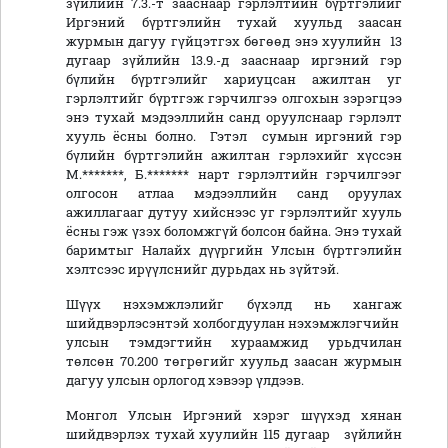
зүйлийн 7.3.-т зааснаар гэрлэлтийн бүртгэлийг
Иргэний бүртгэлийн тухай хуульд заасан
журмын дагуу гүйцэтгэх бөгөөд энэ хуулийн 13
дугаар зүйлийн 13.9.-д зааснаар иргэний гэр
бүлийн бүртгэлийг хариуцсан ажилтан уг
гэрлэлтийг бүртгэж гэрчилгээ олгохын зэрэгцээ
энэ тухай мэдээллийн санд оруулснаар гэрлэлт
хууль ёсны болно. Гэтэл сумын иргэний гэр
бүлийн бүртгэлийн ажилтан гэрлэхийг хүссэн
М.*******, Б.******* нарт гэрлэлтийн гэрчилгээг
олгосон атлаа мэдээллийн санд оруулах
ажиллагааг дутуу хийснээс уг гэрлэлтийг хууль
ёсны гэж үзэх боломжгүй болсон байна. Энэ тухай
баримтыг Налайх дүүргийн Улсын бүртгэлийн
хэлтсээс ирүүлснийг дурьдах нь зүйтэй.
Шүүх нэхэмжлэлийг бүхэлд нь хангаж
шийдвэрлэсэнтэй холбогдуулан нэхэмжлэгчийн
улсын тэмдэгтийн хураамжид урьдчилан
төлсөн 70.200 төгрөгийг хуульд заасан журмын
дагуу улсын орлогод хэвээр үлдээв.
Монгол Улсын Иргэний хэрэг шүүхэд хянан
шийдвэрлэх тухай хуулийн 115 дугаар зүйлийн