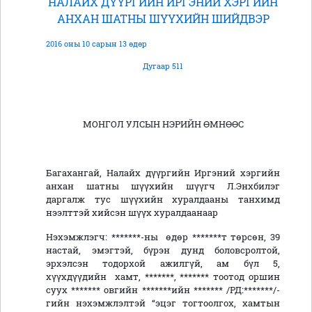
НАЛАЙХ ДҮҮРГИЙН ИРГЭНИЙ ХЭРГИЙН
АНХАН ШАТНЫ ШҮҮХИЙН ШИЙДВЭР
2016 оны 10 сарын 13 өдөр
Дугаар 511
МОНГОЛ УЛСЫН НЭРИЙН ӨМНӨӨС
Багахангай, Налайх дүүргийн Иргэний хэргийн
анхан шатны шүүхийн шүүгч Л.Энхбилэг
даргалж тус шүүхийн хуралдааны танхимд
нээлттэй хийсэн шүүх хуралдаанаар
Нэхэмжлэгч: *******-ны өдөр *******т төрсөн, 39
настай, эмэгтэй, бүрэн дунд боловсролтой,
эрхэлсэн тодорхой ажилгүй, ам бүл 5,
хүүхдүүдийн хамт, *******, ******* тоотод оршин
суух ******* овгийн *******ийн ******* /РД:*******/-
гийн нэхэмжлэлтэй “эцэг тогтоолгох, хамтын