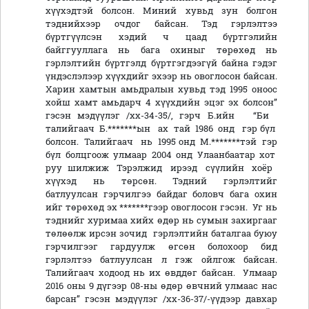
хүүхэдтэй болсон. Миний хувьд зун болгон
тэднийхээр очдог байсан. Тэд гэрлэлтээ
бүртгүүлсэн хэдий ч цаад бүртгэлийн
байггууллага нь бага охиныг төрөхөд нь
гэрлэлтийн бүртгэлд бүртгэгдээгүй байна гэдэг
үндэслэлээр хүүхдийг эхээр нь овоглосон байсан.
Харин хамтын амьдралын хувьд тэд 1995 оноос
хойш хамт амьдарч 4 хүүхдийн эцэг эх болсон”
гэсэн мэдүүлэг /хх-34-35/, гэрч Б.ийн “Би
талийгаач Б.*******ын ах тай 1986 онд гэр бүл
болсон. Талийгаач нь 1995 онд М.*******тэй гэр
бүл болцгоож улмаар 2004 онд Улаанбаатар хот
руу шилжиж Тэрэлжид ирээд сүүлийн хоёр
хүүхэд нь төрсөн. Тэдний гэрлэлтийг
батлуулсан гэрчилгээ байдаг боловч бага охин
ийг төрөхөд эх *******гээр овоглосон гэсэн. Уг нь
тэднийг хуримаа хийх өдөр нь сумын захиргааг
төлөөлж ирсэн зочид гэрлэлтийн баталгаа буюу
гэрчилгээг гардуулж өгсөн болохоор бид
гэрлэлтээ батлуулсан л гэж ойлгож байсан.
Талийгаач ходоод нь их өвддөг байсан. Улмаар
2016 оны 9 дүгээр 08-ны өдөр өвчний улмаас нас
барсан” гэсэн мэдүүлэг /хх-36-37/-үүдээр давхар