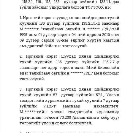
115.2.1., 116., 118, 133 дугаар зүйлийн 133.1.1. дэх
зүйлд заасныг удирдлага болгон ТОГТООХ нь:
1. Иргэний хэрэг шүүхэд хянан шийдвэрлэх тухай
хуулийн 135 дугаар зүйлийн 135.2.14.-д зааснаар
М.*******г “талийгаач овгийн н ******* /РД:/-тай
1995 оны 01 дүгээр сарын 04-ний өдрөөс 2016 оны
09 дүгээр сарын 08-ны өдрийг хүртэл хамтын
амьдралтай байсныг тогтоосугай.
2. Иргэний хэрэг шүүхэд хянан шийдвэрлэх
тухай хуулийн 135 дугаар зүйлийн 135.2.7.-д
зааснаар -ны өдөр төрсөн охин М.ий биологийн
эцэг талийгаач овгийн н ******* /РД:/ мөн болохыг
тогтоосугай.
3. Иргэний хэрэг шүүхэд хянан шийдвэрлэх
тухай хуулийн 57 дугаар зүйлийн 57.1., Улсын
тэмдэгтийн хураамжийн тухай хуулийн 7 дугаар
зүйлийн 7.1.2.-т зааснаар нэхэмжлэгч
М.*******гийн улсын тэмдэгтийн хураамжид
урьдчилан. төлсөн 70.200 /далан мянга хоёр зуу/
төгрөгийг улсын орлого болгосугай.