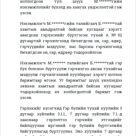
нотлогдсон тул шүүх М.*******гийн
нэхэмжлэлийг бүхэлд нь хангах үндэслэлтэй гэж
үзсэн.
Нэхэмжлэгч М.*******гийн талийгаач Б.*******тай
хамтын амьдралтай байсан хугацааг хэрэгт
авагдсан гэрлэснийг бүртгэсэн тухай А №02
дугаартай гэрчилгээнд бичигдсэн он, сар, өдөр,
гэрчүүдийн мэдүүлэг, нас барсны гэрчилгээнд
бичигдсэн он, сар, өдрөөр тодорхойлсон.
Нэхэмжлэгч М.******* талийгаач Б.*******тай гэр
бүл болсноо бүртгүүлж гэрчилгээ авсан тухайгаа
мэдүүлж гэрчилгээний хуулбарыг хэрэгт нотлох
баримтаар өгсөн. Уг баримтыг шүүх үнэлэхдээ
зөвхөн хамтын амьдралтай байсан хугацааг
тодорхойлоход ач холбогдолтой баримт гэж
үзсэн.
Гэрлэхийг хүсэгчид Гэр бүлийн тухай хуулийн 3
дугаар зүйлийн 3.1.1., 7 дугаар зүйлийн 7.1.-д
зааснаар гэрлэлтээ гэрчийн этгээдийг
байлцуулан иргэний гэр бүлийн бүртгэлийн
байгууллагад бүртгүүлнэ. Энэ хуулийн 7 дугаар