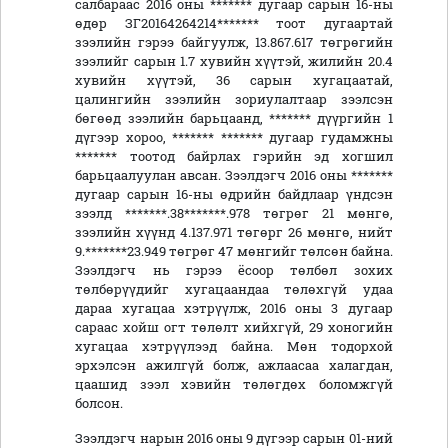
салбараас 2016 оны ******* дугаар сарын 16-ны
өдөр ЗГ20164264214******* тоот дугаартай
зээлийн гэрээ байгуулж, 13.867.617 төгрөгийн
зээлийг сарын 1.7 хувийн хүүтэй, жилийн 20.4
хувийн хүүтэй, 36 сарын хугацаатай,
цалингийн зээлийн зориулалтаар зээлсэн
бөгөөд зээлийн барьцаанд, ******* дүүргийн 1
дүгээр хороо, ******* ******* дугаар гудамжны
******* тоотод байрлах гэрийн эд хогшил
барьцаалуулан авсан. Зээлдэгч 2016 оны *******
дугаар сарын 16-ны өдрийн байдлаар үндсэн
зээлд *******.38*******.978 төгрөг 21 мөнгө,
зээлийн хүүнд 4.137.971 төгөрг 26 мөнгө, нийт
9.*******23.949 төгрөг 47 мөнгийг төлсөн байна.
Зээлдэгч нь гэрээ ёсоор төлбөл зохих
төлбөрүүдийг хугацаандаа төлөхгүй удаа
дараа хугацаа хэтрүүлж, 2016 оны 3 дугаар
сараас хойш огт төлөлт хийхгүй, 29 хоногийн
хугацаа хэтрүүлээд байна. Мөн тодорхой
эрхэлсэн ажилгүй болж, ажлаасаа халагдан,
цаашид зээл хэвийн төлөгдөх боломжгүй
болсон.
Зээлдэгч нарын 2016 оны 9 дүгээр сарын 01-ний