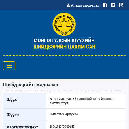
Алдаа мэдээлэх
Шийдвэрийн мэдээлэл
Шүүх
Багануур дүүргийн Иргэний хэргийн анхан
шатны шүүх
Шүүгч
Ганбатын Ариунаа
Хэргийн индекс
103/2016/00414/И