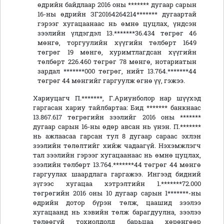
өдрийн байдлаар 2016 оны ******* дугаар сарын
16-ны өдрийн ЗГ20164264214******* дугаартай
гэрээг хугацаанаас нь өмнө цуцлах, үндсэн
зээлийн үлдэгдэл 13.*******36.434 төгрөг 46
мөнгө, торгуулийн хүүгийн төлбөрт 1649
төгрөг 19 мөнгө, хуримтлагдсан хүүгийн
төлбөрт 226.460 төгрөг 78 мөнгө, нотариатын
зардал *******000 төгрөг, нийт 13.764.*******44
төгрөг 44 мөнгийг гаргуулж өгнө үү, гэжээ.
Хариуцагч П.*******, Г.Ариунболор нар шүүхэд
гаргасан хариу тайлбартаа: Бид ******* банкнаас
13.867.617 төгрөгийн зээлийг 2016 оны *******
дугаар сарын 16-ны өдөр авсан нь үнэн. П.*******
нь ажлаасаа гарсан тул 8 дугаар сараас эхлэн
зээлийн төлөлтийг хийж чадаагүй. Нэхэмжлэгч
тал зээлийн гэрээг хугацаанаас нь өмнө цуцлах,
зээлийн төлбөрт 13.764.*******44 төгрөг 44 мөнгө
гаргуулах шаардлага гаргажээ. Ингээд бидний
зүгээс хугацаа хэтрэлтийн 1.*******72.000
төгрөгийн 2016 оны 10 дугаар сарын 1*******-ны
өдрийн дотор бүрэн төлж, цаашид зээлээ
хугацаанд нь хэвийн төлж барагдуулна, зээлээ
төлөөгүй тохиолдолд барьцаа хөрөнгөөр