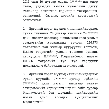
2016 оны 10 дугаар сарын 1*******-ны өдөр
төлж, үлдэгдэл зээлээ хуваарийн дагуу
төлөхөөр зохигчид харилцан тохиролцож,
эвлэрснийг баталж, хэргийг хэрэгсэхгүй
болгосугай.
2.
Иргэний хэрэг шүүхэд хянан шийдвэрлэх
тухай хуулийн 74 дүгээр зүйлийн 74.*******
дахь хэсэгт
зааснаар нэхэмжлэгчээс улсын
тэмдэгтийн хураамжид
төлсөн 226.773
төгрөгийг тал хувиар бууруулан тогтоож,
113.386
төгрөгийг улсын төсвөөс
буцаан,
хариуцагч
П.*******, Г.Ариунболор нараас
113.386 т
өгрөгийг
тус тус
гаргуулж
нэхэмжлэгч байгууллагад олгосугай.
3.
Иргэний хэрэг шүүхэд хянан шийдвэрлэх
тухай хуулийн 7******* дугаар зүйлийн
7*******.6 дахь хэсэгт зааснаар энэхүү
захирамжийг хариуцагч нар нь сайн дураар
биелүүлээгүй бол шүүхийн шийдвэрийн
нэгэн адил албадан гүйцэтгэхийг
мэдэг
д
сүгэй.