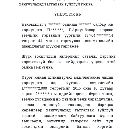
хангуулахад татгалзах зүйлгүй гэжээ.
ҮНДЭСЛЭХ нь
Нэхэмжлэгч ******* банкны ******* салбар нь
хариуцагч
П.*******, Г.Ариунболор нараас
зээлийн гэрээний үүргийн 13.764.*******44
төгрөг 44 мөнгө гаргуулах нэхэмжлэлийн
шаардлагыг шүүхэд гаргажээ.
Шүүх зохигчдын эвлэрлийг баталж, хэргийг
хэрэгсэхгүй болгож шийдвэрлэх үндэслэлтэй
байна гэж үзлээ.
Хэрэг хянан шийдвэрлэх ажиллагааны явцад
хариуцагч нар хугацаа хэтрэлтийн
1.*******72.000 төгрөгийг 2016 оны 10 дугаар
сарын 1*******-ны өдрийн дотор бүрэн төлж,
зээлээ хугацаанд нь хэвийн төлж барагдуулна,
зээлээ төлөөгүй тохиолдолд барьцаа
хөрөнгөөр хангуулахад татгалзах зүйлгүй
гэснийг нэхэмжлэгч байгууллага хүлээн
зөвшөөрч, зохигчид эвлэрсэн байх тул
зохигчдын эвлэрлийг батлан, хэргийг