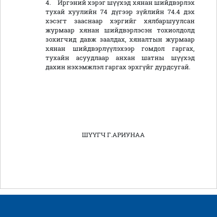
4.
Иргэний хэрэг шүүхэд хянан шийдвэрлэх
тухай хуулийн 74 дүгээр зүйлийн 74.4 дэх
хэсэгт зааснаар хэргийг хялбаршуулсан
журмаар хянан шийдвэрлэсэн тохиолдолд
зохигчид давж заалдах, хяналтын журмаар
хянан шийдвэрлүүлэхээр гомдол гаргах,
тухайн асуудлаар анхан шатны шүүхэд
дахин нэхэмжлэл гаргах эрхгүйг дурдсугай.
ШҮҮГЧ
Г.АРИУНАА