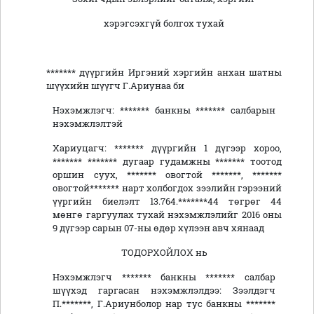
хэрэгсэхгүй болгох тухай
******* дүүргийн Иргэний хэргийн анхан шатны
шүүхийн шүүгч Г.Ариунаа би
Нэхэмжлэгч: ******* банкны ******* салбарын
нэхэмжлэлтэй
Хариуцагч: ******* дүүргийн 1 дүгээр хороо,
******* ******* дугаар гудамжны ******* тоотод
оршин суух, ******* овогтой *******, *******
овогтой******* нарт холбогдох зээлийн гэрээний
үүргийн биелэлт 13.764.*******44 төгрөг 44
мөнгө гаргуулах тухай нэхэмжлэлийг 2016 оны
9 дүгээр сарын 07-ны өдөр хүлээн авч хянаад
ТОДОРХОЙЛОХ нь
Нэхэмжлэгч ******* банкны ******* салбар
шүүхэд гаргасан нэхэмжлэлдээ: Зээлдэгч
П.*******, Г.Ариунболор нар тус банкны *******