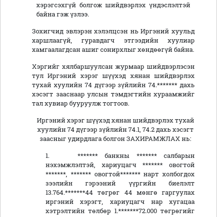
хэрэгсэхгүй болгож шийдвэрлэх үндэслэлтэй
байна гэж үзлээ.
Зохигчид эвлэрэн хэлэлцсэн нь Иргэний
хуульд
харшлаагүй, гуравдагч этгээдийн хуулиар
хамгаалагдсан ашиг сонирхлыг хөндөөгүй байна.
Хэргийг хялбаршуулсан журмаар шийдвэрлэсэн
тул Иргэний хэрэг шүүхэд хянан шийдвэрлэх
тухай хуулийн 74 дүгээр зүйлийн 74.******* дахь
хэсэгт зааснаар улсын тэмдэгтийн хураамжийг
тал хувиар бууруулж тогтоов.
Иргэний хэрэг шүүхэд хянан шийдвэрлэх тухай
хуулийн 74 дүгээр зүйлийн 74.1, 74.2 дахь хэсэгт
заасныг удирдлага болгон ЗАХИРАМЖЛАХ нь:
1.
******* банкны ******* салбарын
нэхэмжлэлтэй, хариуцагч ******* овогтой
*******, ******* овогтой******* нарт холбогдох
зээлийн гэрээний үүргийн биелэлт
13.764.*******44 төгрөг 44 мөнгө гаргуулах
иргэний хэрэгт, хариуцагч нар хугацаа
хэтрэлтийн төлбөр 1.*******72.000 төгрөгийг