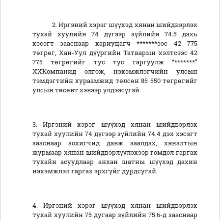
2. Иргэний хэрэг шүүхэд хянан шийдвэрлэх
тухай хуулийн 74 дүгээр зүйлийн 74.5 дахь
хэсэгт зааснаар хариуцагч *******ээс 42 775
төгрөг, Хан-Уул дүүргийн Татварын хэлтсээс 42
775 төгрөгийг тус тус гаргуулж “*******”
ХХКомпанид олгож, нэхэмжлэгчийн улсын
тэмдэгтийн хураамжид төлсөн 85 550 төгрөгийг
улсын төсөвт хэвээр үлдээсүгэй.
3. Иргэний хэрэг шүүхэд хянан шийдвэрлэх
тухай хуулийн 74 дүгээр зүйлийн 74.4 дэх хэсэгт
зааснаар зохигчид давж заалдах, хяналтын
журмаар хянан шийдвэрлүүлэхээр гомдол гаргах
тухайн асуудлаар анхан шатны шүүхэд дахин
нэхэмжлэл гаргах эрхгүйг дурдсугай.
4. Иргэний хэрэг шүүхэд хянан шийдвэрлэх
тухай хуулийн 75 дугаар зүйлийн 75.6-д зааснаар