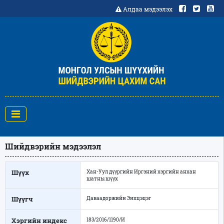
Алдаа мэдээлэх
Шийдвэрийн мэдээлэл
Шүүх
Хан-Уул дүүргийн Иргэний хэргийн анхан
шатны шүүх
Шүүгч
Даваадоржийн Энхцэцэг
Хэргийн индекс
183/2016/1190/И