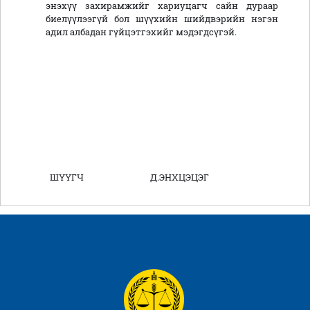
энэхүү захирамжийг хариуцагч сайн дураар
биелүүлээгүй бол шүүхийн шийдвэрийн нэгэн
адил албадан гүйцэтгэхийг мэдэгдсүгэй.
ШҮҮГЧ Д.ЭНХЦЭЦЭГ