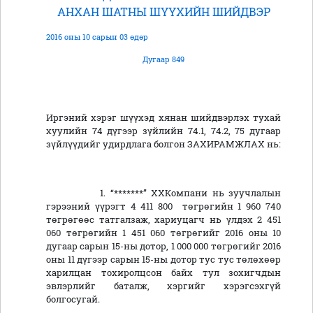
АНХАН ШАТНЫ ШҮҮХИЙН ШИЙДВЭР
2016 оны 10 сарын 03 өдөр
Дугаар 849
Иргэний хэрэг шүүхэд хянан шийдвэрлэх тухай
хуулийн 74 дүгээр зүйлийн 74.1, 74.2, 75 дугаар
зүйлүүдийг удирдлага болгон ЗАХИРАМЖЛАХ нь:
1. “*******” ХХКомпани нь зуучлалын
гэрээний үүрэгт 4 411 800 төгрөгийн 1 960 740
төгрөгөөс татгалзаж, хариуцагч нь үлдэх 2 451
060 төгрөгийн 1 451 060 төгрөгийг 2016 оны 10
дугаар сарын 15-ны дотор, 1 000 000 төгрөгийг 2016
оны 11 дүгээр сарын 15-ны дотор тус тус төлөхөөр
харилцан тохиролцсон байх тул зохигчдын
эвлэрлийг баталж, хэргийг хэрэгсэхгүй
болгосугай.