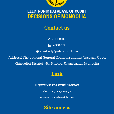
Contact us
70008045
70007021
contact@judcouncil.mn
Address: The Judicial General Council Building, Tasganii Ovoo,
Chingeltei District -5th Khoroo, Ulaanbaatar, Mongolia
Link
Шүүхийн ерөнхий зөвлөл
Улсын дээд шүүх
www.live.shuukh.mn
Site access