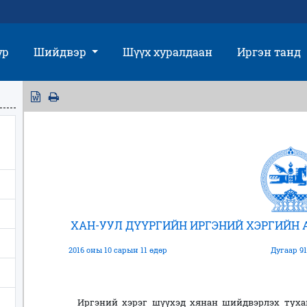
үр
Шийдвэр
Шүүх хуралдаан
Иргэн танд
ХАН-УУЛ ДҮҮРГИЙН ИРГЭНИЙ ХЭРГИЙН
2016 оны 10 сарын 11 өдөр
Дугаар 91
Иргэний хэрэг шүүхэд хянан шийдвэрлэх тухай 