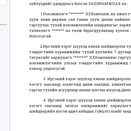
зүйлүүдийг удирдлага болгон ЗАХИРАМЖЛАХ нь:
1.Нэхэмжлэгч “*******” ХХКомпани нь ажил гүйц
зуун наян дөрвөн сая таван зуун далан найман
гаргуулах тухай нэхэмжлэлийн шаардлагыг хариу
төлөөлөгч ******* нь төлж барагдуулахаар хүлээн
болгосугай.
2.Иргэний хэрэг шүүхэд хянан шийдвэрлэх тухай
тэмдэгтийн хураамжийн тухай хуулийн 7 дугаар зү
төгрөгийг хариуцагч “*******” ХХКомпаниас гаргу
нэхэмжлэгчийн улсын тэмдэгтийн хураамжид т
хэвээр үлдээсүгэй.
3. Иргэний хэрэг шүүхэд хянан шийдвэрлэх ту
хэсэгт зааснаар зохигчид давж заалдах, хяналт
гаргах тухайн асуудлаар анхан шатны шүүхэд дахи
4. Иргэний хэрэг шүүхэд хянан шийдвэрлэх тух
хэсэгт зааснаар энэхүү захирамжийг хариуцаг
шийдвэрийн нэгэн адил албадан гүйцэтгэхийг мэд