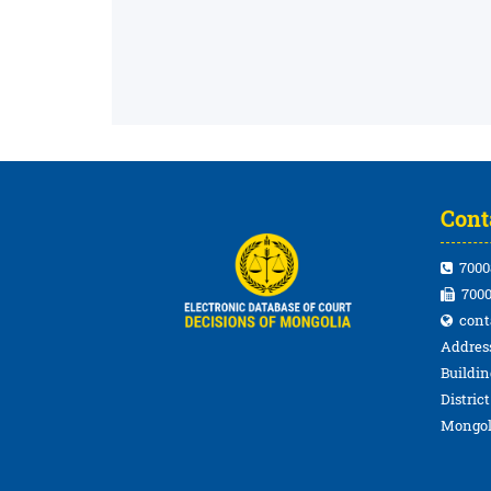
Cont
7000
7000
cont
Address
Buildin
Distric
Mongol