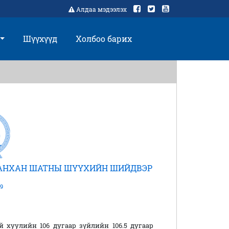
Алдаа мэдээлэх
Шүүхүүд
Холбоо барих
 АНХАН ШАТНЫ ШҮҮХИЙН ШИЙДВЭР
9
хуулийн 106 дугаар зүйлийн 106.5 дугаар