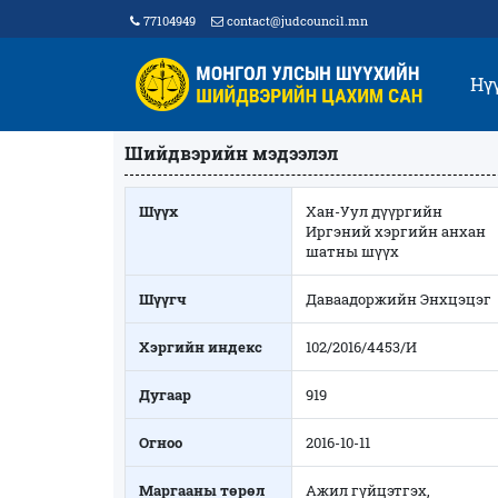
77104949
contact@judcouncil.mn
Нү
Шийдвэрийн мэдээлэл
Шүүх
Хан-Уул дүүргийн
Иргэний хэргийн анхан
шатны шүүх
Шүүгч
Даваадоржийн Энхцэцэг
Хэргийн индекс
102/2016/4453/И
Дугаар
919
Огноо
2016-10-11
Маргааны төрөл
Ажил гүйцэтгэх,