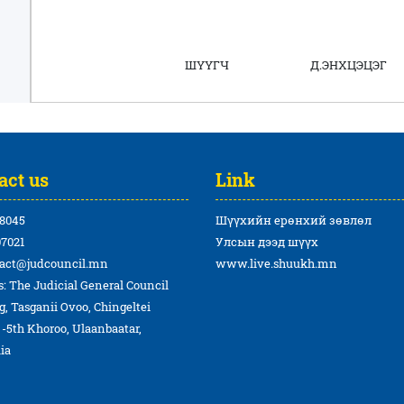
ШҮҮГЧ Д.ЭНХЦЭЦЭГ
act us
Link
8045
Шүүхийн ерөнхий зөвлөл
7021
Улсын дээд шүүх
act@judcouncil.mn
www.live.shuukh.mn
: The Judicial General Council
g, Tasganii Ovoo, Chingeltei
t -5th Khoroo, Ulaanbaatar,
ia