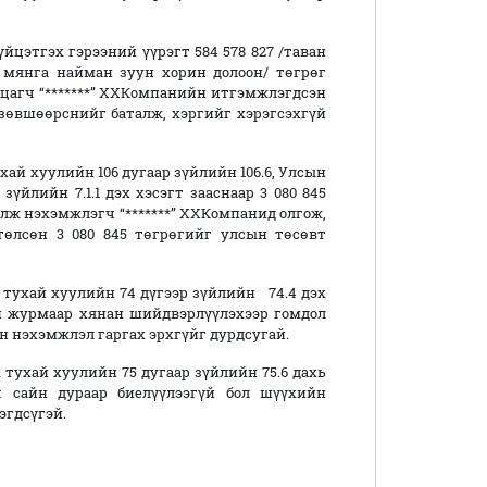
этгэх гэрээний үүрэгт 584 578 827 /таван
 мянга найман зуун хорин долоон/ төгрөг
цагч “*******” ХХКомпанийн итгэмжлэгдсэн
 зөвшөөрснийг баталж, хэргийг хэрэгсэхгүй
 хуулийн 106 дугаар зүйлийн 106.6, Улсын
йлийн 7.1.1 дэх хэсэгт зааснаар 3 080 845
улж нэхэмжлэгч “*******” ХХКомпанид олгож,
өлсөн 3 080 845 төгрөгийг улсын төсөвт
хай хуулийн 74 дүгээр зүйлийн 74.4 дэх
ын журмаар хянан шийдвэрлүүлэхээр гомдол
н нэхэмжлэл гаргах эрхгүйг дурдсугай.
ай хуулийн 75 дугаар зүйлийн 75.6 дахь
ч сайн дураар биелүүлээгүй бол шүүхийн
эгдсүгэй.