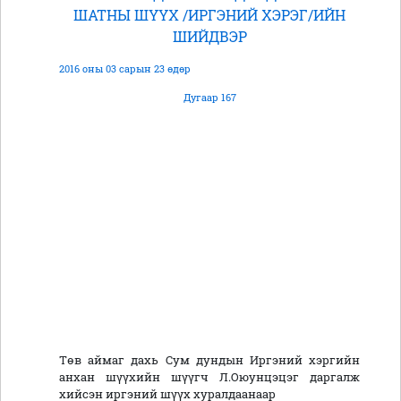
ШАТНЫ ШҮҮХ /ИРГЭНИЙ ХЭРЭГ/ИЙН
ШИЙДВЭР
2016 оны 03 сарын 23 өдөр
Дугаар 167
Төв аймаг дахь Сум дундын Иргэний хэргийн
анхан шүүхийн шүүгч Л.Оюунцэцэг даргалж
хийсэн иргэний шүүх хуралдаанаар