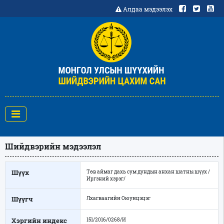
Алдаа мэдээлэх
Шийдвэрийн мэдээлэл
Шүүх
Төв аймаг дахь сум дундын анхан шатны шүүх /
Иргэний хэрэг/
Шүүгч
Лхагваагийн Оюунцэцэг
Хэргийн индекс
151/2016/0268/И