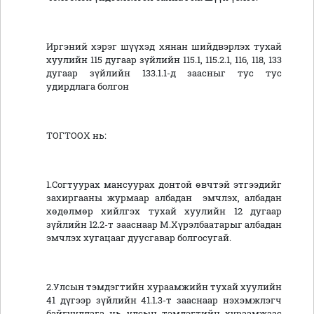
Иргэний хэрэг шүүхэд хянан шийдвэрлэх тухай
хуулийн 115 дугаар зүйлийн 115.1, 115.2.1, 116, 118, 133
дугаар зүйлийн 133.1.1-д заасныг тус тус
удирдлага болгон
ТОГТООХ нь:
1.Согтуурах мансуурах донтой өвчтэй этгээдийг
захиргааны журмаар албадан эмчлэх, албадан
хөдөлмөр хийлгэх тухай хуулийн 12 дугаар
зүйлийн 12.2-т зааснаар М.Хүрэлбаатарыг албадан
эмчлэх хугацааг дуусгавар болгосугай.
2.Улсын тэмдэгтийн хураамжийн тухай хуулийн
41 дүгээр зүйлийн 41.1.3-т зааснаар нэхэмжлэгч
байгууллага нь улсын тэмдэгтийн хураамжаас