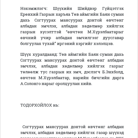
Нэхэмжлэгч: Шүүхийн Шийдвэр Гүйцэтгэх
Ерөнхий Газрын харъяа Төв аймгийн Баян суман
дахь Согтуурах мансуурах донтой өвчтөнг
албадан эмчлэх, албадан хөдөлмөр хийлгэх
газрын хүсэлттэй “өвчтөн М.Хүрэлбаатарыг
өвчний учир албадан эмчилгээг дуусгавар
болгуулах тухай” иргэний хэргийг хэлэлцэв.
Шүүх хуралдаанд: Төв аймгийн Баян суман дахь
Согтуурах мансуурах донтой өвчтөнг албадан
эмчлэх, албадан хөдөлмөр хийлгэх газрыг
төлөөлж тус газрын их эмч, дэслэгч Б.Энхболд,
өвчтөн М.Хүрэлбаатар, нарийн бичгийн дарга
А.Солонго нарыг оролцуулан хийв.
ТОДОРХОЙЛОХ нь:
Согтуурах мансуурах донтой өвчтөнг албадан
эмчлэх, албадан хөдөлмөр хийлгэх газар шүүхэд