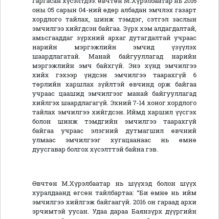
гаргасан хүсэлтдээ: өвчтөн М.Хүрэлбаатар нь 2016
оны 05 сарын 04-ний өдөр албадан эмчлэх газарт
хордлого тайлах, шинж тэмдэг, сэтгэл заслын
эмчилгээ хийгдсэн байгаа. Зүрх хэм алдагдалтай,
амьсгааддаг зүрхний архаг дутагдалтай учраас
нарийн мэргэжлийн эмчид үзүүлэх
шаардлагатай. Манай байгууллагад нарийн
мэргэжлийн эмч байхгүй. Энэ хүнд эмчилгээ
хийх гэхээр үндсэн эмчилгээ таарахгүй 6
төрлийн харшлах зүйлтэй өвчинд орж байгаа
учраас цаашид эмчилгээг манай байгууллагад
хийлгэх шаардлагагүй. Эхний 7-14 хоног хордлого
тайлах эмчилгээ хийгдсэн. Иймд харшил үүсгэх
болон шинж тэмдгийн эмчилгээ таарахгүй
байгаа учраас элэгний дутмагшил өвчний
улмаас эмчилгээг хугацаанаас нь өмнө
дуусгавар болгох хүсэлттэй байна гэв.
Өвчтөн М.Хүрэлбаатар нь шүүхэд болон шүүх
хуралдаанд өгсөн тайлбартаа: “Би өмнө нь ийм
эмчилгээ хийлгэж байгаагүй. 2016 он гараад архи
эрчимтэй уусан. Удаа дараа Баянзүрх дүүргийн