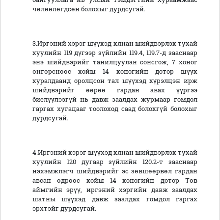
чөлөөлөгдсөн болохыг дурдсугай.
3.Иргэний хэрэг шүүхэд хянан шийдвэрлэх тухай
хуулийн 119 дүгээр зүйлийн 119.4, 119.7-д зааснаар
энэ шийдвэрийг танилцуулан сонсгож, 7 хоног
өнгөрснөөс хойш 14 хоногийн дотор шүүх
хуралдаанд оролцсон тал шүүхэд хүрэлцэн ирж
шийдвэрийг өөрөө гардан авах үүргээ
биелүүлээгүй нь давж заалдах журмаар гомдол
гаргах хугацааг тоолоход саад болохгүй болохыг
дурдсугай.
4.Иргэний хэрэг шүүхэд хянан шийдвэрлэх тухай
хуулийн 120 дугаар зүйлийн 120.2-т зааснаар
нэхэмжлэгч шийдвэрийг эс зөвшөөрвөл гардан
авсан өдрөөс хойш 14 хоногийн дотор Төв
аймгийн эрүү, иргэний хэргийн давж заалдах
шатны шүүхэд давж заалдах гомдол гаргах
эрхтэйг дурдсугай.