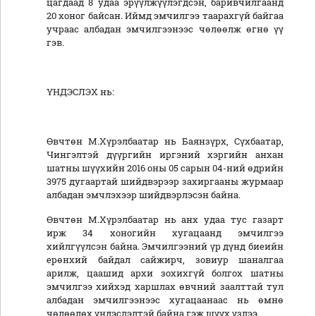
цагдаад 8 удаа эрүүлжүүлэгдсэн, баривчилгаанд
20 хоног байсан. Иймд эмчилгээ таарахгүй байгаа
учраас албадан эмчилгээнээс чөлөөлж өгнө үү
гэв.
ҮНДЭСЛЭХ нь:
Өвчтөн М.Хүрэлбаатар нь Баянзүрх, Сүхбаатар,
Чингэлтэй дүүргийн иргэний хэргийн анхан
шатны шүүхийн 2016 оны 05 сарын 04-ний өдрийн
3975 дугаартай шийдвэрээр захиргааны журмаар
албадан эмчлэхээр шийдвэрлэсэн байна.
Өвчтөн М.Хүрэлбаатар нь анх удаа тус газарт
ирж 34 хоногийн хугацаанд эмчилгээ
хийлгүүлсэн байна. Эмчилгээний үр дүнд биеийн
ерөнхий байдал сайжирч, зовиур шаналгаа
арилж, цаашид архи зохихгүй болгох шатны
эмчилгээ хийхэд харшлах өвчний заалттай тул
албадан эмчилгээнээс хугацаанаас нь өмнө
чөлөөлөх үндэслэлтэй байна гэж шүүх үзлээ.