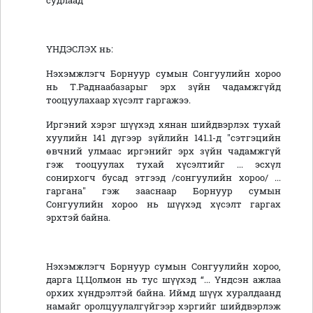
судлаад
ҮНДЭСЛЭХ нь:
Нэхэмжлэгч Борнуур сумын Сонгуулийн хороо
нь Т.Раднаабазарыг эрх зүйн чадамжгүйд
тооцуулахаар хүсэлт гаргажээ.
Иргэний хэрэг шүүхэд хянан шийдвэрлэх тухай
хуулийн 141 дүгээр зүйлийн 141.1-д "сэтгэцийн
өвчний улмаас иргэнийг эрх зүйн чадамжгүй
гэж тооцуулах тухай хүсэлтийг ... эсхүл
сонирхогч бусад этгээд /сонгуулийн хороо/ ...
гаргана" гэж зааснаар Борнуур сумын
Сонгуулийн хороо нь шүүхэд хүсэлт гаргах
эрхтэй байна.
Нэхэмжлэгч Борнуур сумын Сонгуулийн хороо,
дарга Ц.Цолмон нь тус шүүхэд “... Үндсэн ажлаа
орхих хүндрэлтэй байна. Иймд шүүх хуралдаанд
намайг оролцуулалгүйгээр хэргийг шийдвэрлэж