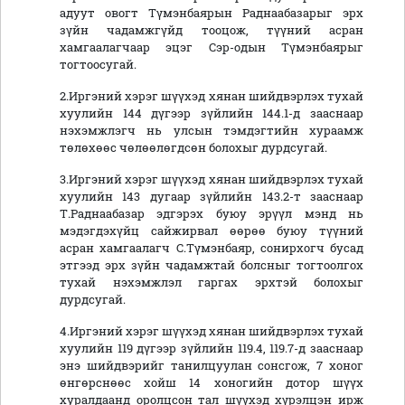
адуут овогт Түмэнбаярын Раднаабазарыг эрх
зүйн чадамжгүйд тооцож, түүний асран
хамгаалагчаар эцэг Сэр-одын Түмэнбаярыг
тогтоосугай.
2.Иргэний хэрэг шүүхэд хянан шийдвэрлэх тухай
хуулийн 144 дүгээр зүйлийн 144.1-д зааснаар
нэхэмжлэгч нь улсын тэмдэгтийн хураамж
төлөхөөс чөлөөлөгдсөн болохыг дурдсугай.
3.Иргэний хэрэг шүүхэд хянан шийдвэрлэх тухай
хуулийн 143 дугаар зүйлийн 143.2-т зааснаар
Т.Раднаабазар эдгэрэх буюу эрүүл мэнд нь
мэдэгдэхүйц сайжирвал өөрөө буюу түүний
асран хамгаалагч С.Түмэнбаяр, сонирхогч бусад
этгээд эрх зүйн чадамжтай болсныг тогтоолгох
тухай нэхэмжлэл гаргах эрхтэй болохыг
дурдсугай.
4.Иргэний хэрэг шүүхэд хянан шийдвэрлэх тухай
хуулийн 119 дүгээр зүйлийн 119.4, 119.7-д зааснаар
энэ шийдвэрийг танилцуулан сонсгож, 7 хоног
өнгөрснөөс хойш 14 хоногийн дотор шүүх
хуралдаанд оролцсон тал шүүхэд хүрэлцэн ирж