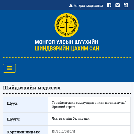
Алдаа мэдээлэх
Шийдвэрийн мэдээлэл
Шүүх
Төв аймаг дахь сум дундын анхан шатны шүүх /
Иргэний хэрэг/
Шүүгч
Лхагваагийн Оюунцэцэг
Хэргийн индекс
151/2016/0586/И