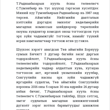
Т.Раднаабазарын хууль ёсны төлөөлөгч
С.Түмэнбаяр нь тус шүүхэд гаргасан хүсэлтдээ:
Миний хүү Түмэнбаярын Раднаабазар нь 1987 онд
төрсөн. Аймгийн Нийгмийн даатгалын
хэлтсийн дэргэдэх эмнэлэг хөдөлмөрийн
магадлах комиссын шийдвэрээр төрөлхийн
оюуны хүндэвтэр хомсдол онош тогтоогдсон тул
эрх зүйн чадамжгүйг тогтоож, намайг түүний
асран хамгаалагчаар тогтоож өгнө үү гэжээ.
Шүүхээс хэрэгт авагдсан Төв аймгийн Борнуур
сумын Бичигт 3 дугаар багийн засаг даргын
тодорхойлолт, Т.Раднаабазарын хууль ёсны
төлөөлөгийн тодорхойлолт, Т.Раднаабазарын
хөдөлмөрийн чадвар алдалтын хувь, хугацаа
тогтоосон акт, иргэний үнэмлэхийн хуулбар,
Сонгуулийн насны эрх зүйн чадамжгүй
иргэдийн судалгаа, Төв аймгийн Сонгуулийн
хорооны 2016 оны 5 сарын 30-ны өдрийн 26 дугаар
албан бичиг, Т.Раднаабазарын хууль ёсны
төлөөлөгч С.Түмэнбаярын тайлбар, Шүүх сэтгэц,
эмгэг судлалын магадлан шинжилгээний
дүгнэлт зэрэг нотлох баримтуудыг шинжлэн