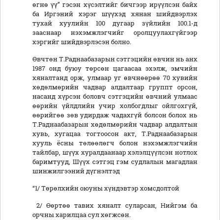
өгнө үү” гэсэн хүсэлтийг бичгээр ирүүлсэн байх
ба Иргэний хэрэг шүүхэд хянан шийдвэрлэх
тухай хуулийн 100 дугаар зүйлийн 100.1-д
зааснаар нэхэмжлэгчийг оролцуулахгүйгээр
хэргийг шийдвэрлэсэн болно.
Өвчтөн Т.Раднаабазарын сэтгэцийн өвчин нь анх
1987 онд буюу төрсөн цагаасаа эхэлж, эмчийн
хяналтанд орж, улмаар уг өвчнөөрөө 70 хувийн
хөдөлмөрийн чадвар алдалтаар группт орсон,
насанд хүрсэн боловч сэтгэцийн өвчний улмаас
өөрийн үйлдлийн учир холбогдлыг ойлгохгүй,
өөрийгөө зөв удирдаж чадахгүй болсон болох нь
Т.Раднаабазарын хөдөлмөрийн чадвар алдалтын
хувь, хугацаа тогтоосон акт, Т.Раднаабазарын
хууль ёсны төлөөлөгч болон нэхэмжлэгчийн
тайлбар, шүүх хуралдаанаар хэлэлцүүлсэн нотлох
баримтууд, Шүүх сэтгэц гэм судлалын магадлан
шинжилгээний дүгнэлтэд
“1/ Төрөлхийн оюуны хүндэвтэр хомсдолтой
2/ Өөртөө тавих хяналт суларсан, Нийгэм ба
орчны харилцаа сул хөгжсөн.