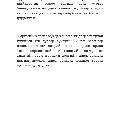
шийдвэрийг өөрөө гардан авах үүргээ
биелүүлээгүй нь давж заалдах журмаар гомдол
гаргах хугацааг тоолоход саад болохгүй болохыг
дурдсугай.
5.Иргэний хэрэг шүүхэд хянан шийдвэрлэх тухай
хуулийн 120 дугаар зүйлийн 120.2-т зааснаар
нэхэмжлэгч шийдвэрийг эс зөвшөөрвөл гардан
авсан өдрөөс хойш 14 хоногийн дотор Төв
аймгийн эрүү, иргэний хэргийн давж заалдах
шатны шүүхэд давж заалдах гомдол гаргах
эрхтэйг дурдсугай.