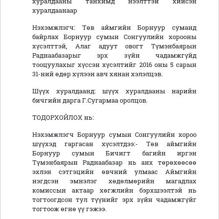
хуралдааны танхимд нээлттэй хийсэн
хуралдаанаар
Нэхэмжлэгч: Төв аймгийн Борнуур суманд
байрлах Борнуур сумын Сонгуулийн хорооны
хүсэлттэй, Алаг адуут овогт Түмэнбаярын
Раднаабазарыг эрх зүйн чадамжгүйд
тооцуулахыг хүссэн хүсэлтийг 2016 оны 5 сарын
31-ний өдөр хүлээн авч хянан хэлэлцэв.
Шүүх хуралдаанд: шүүх хуралдааны нарийн
бичгийн дарга Г.Сугармаа оролцов.
ТОДОРХОЙЛОХ нь:
Нэхэмжлэгч Борнуур сумын Сонгуулийн хороо
шүүхэд гаргасан хүсэлтдээ:- Төв аймгийн
Борнуур сумын Бичигт багийн иргэн
Түмэнбаярын Раднаабазар нь анх төрөхөөсөө
эхлэн сэтгэцийн өвчний улмаас Аймгийн
нэгдсэн эмнэлэг хөдөлмөрийн магадлах
комиссын актаар хөгжлийн бэрхшээлтэй нь
тогтоогдсон тул түүнийг эрх зүйн чадамжгүйг
тогтоож өгнө үү гэжээ.