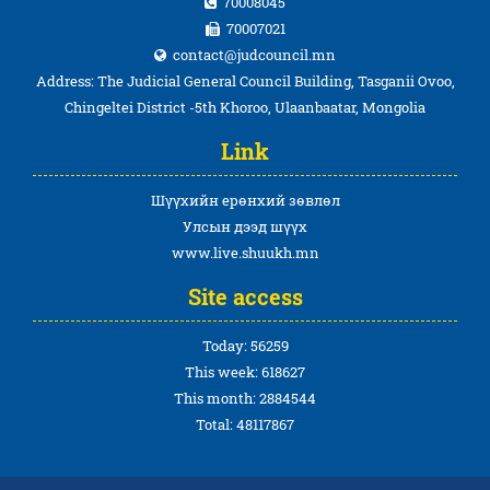
70008045
70007021
contact@judcouncil.mn
Address: The Judicial General Council Building, Tasganii Ovoo,
Chingeltei District -5th Khoroo, Ulaanbaatar, Mongolia
Link
Шүүхийн ерөнхий зөвлөл
Улсын дээд шүүх
www.live.shuukh.mn
Site access
Today: 56259
This week: 618627
This month: 2884544
Total: 48117867