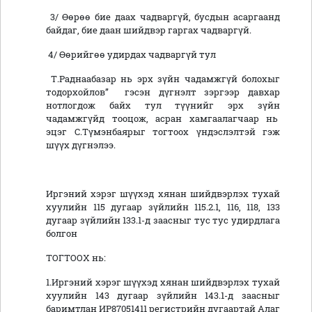
3/ Өөрөө бие даах чадваргүй, бусдын асаргаанд
байдаг, бие даан шийдвэр гаргах чадваргүй.
4/ Өөрийгөө удирдах чадваргүй тул
Т.Раднаабазар нь эрх зүйн чадамжгүй болохыг
тодорхойлов” гэсэн дүгнэлт зэргээр давхар
нотлогдож байх тул түүнийг эрх зүйн
чадамжгүйд тооцож, асран хамгаалагчаар нь
эцэг С.Түмэнбаярыг тогтоох үндэслэлтэй гэж
шүүх дүгнэлээ.
Иргэний хэрэг шүүхэд хянан шийдвэрлэх тухай
хуулийн 115 дугаар зүйлийн 115.2.1, 116, 118, 133
дугаар зүйлийн 133.1-д заасныг тус тус удирдлага
болгон
ТОГТООХ нь:
1.Иргэний хэрэг шүүхэд хянан шийдвэрлэх тухай
хуулийн 143 дугаар зүйлийн 143.1-д заасныг
баримтлан ИР87051411 регистрийн дугаартай Алаг