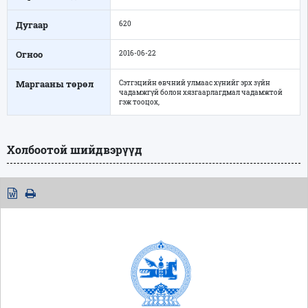
Дугаар
620
Огноо
2016-06-22
Маргааны төрөл
Сэтгэцийн өвчний улмаас хүнийг эрх зүйн
чадамжгүй болон хязгаарлагдмал чадамжтой
гэж тооцох,
Холбоотой шийдвэрүүд