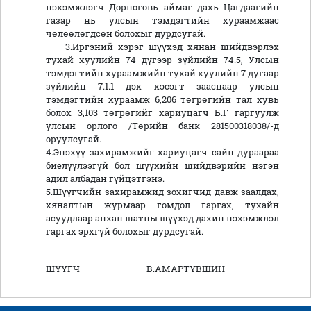
нэхэмжлэгч Дорноговь аймаг дахь Цагдаагийн
газар нь улсын тэмдэгтийн хураамжаас
чөлөөлөгдсөн болохыг дурдсугай.
3.Иргэний хэрэг шүүхэд хянан шийдвэрлэх
тухай хуулийн 74 дүгээр зүйлийн 74.5, Улсын
тэмдэгтийн хураамжийн тухай хуулийн 7 дугаар
зүйлийн 7.1.1 дэх хэсэгт зааснаар улсын
тэмдэгтийн хураамж 6,206 төгрөгийн тал хувь
болох 3,103 төгрөгийг хариуцагч Б.Г гаргуулж
улсын орлого /Төрийн банк 281500318038/-д
оруулсугай.
4.Энэхүү захирамжийг хариуцагч сайн дураараа
биелүүлээгүй бол шүүхийн шийдвэрийн нэгэн
адил албадан гүйцэтгэнэ.
5.Шүүгчийн захирамжид зохигчид давж заалдах,
хяналтын журмаар гомдол гаргах, тухайн
асуудлаар анхан шатны шүүхэд дахин нэхэмжлэл
гаргах эрхгүй болохыг дурдсугай.
ШҮҮГЧ В.АМАРТҮВШИН