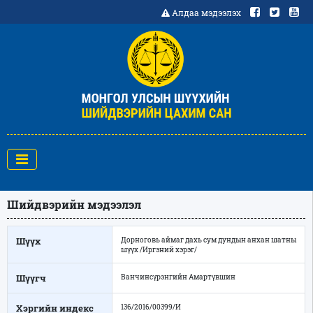
Алдаа мэдээлэх
Шийдвэрийн мэдээлэл
Шүүх
Дорноговь аймаг дахь сум дундын анхан шатны
шүүх /Иргэний хэрэг/
Шүүгч
Ванчинсүрэнгийн Амартүвшин
Хэргийн индекс
136/2016/00399/И