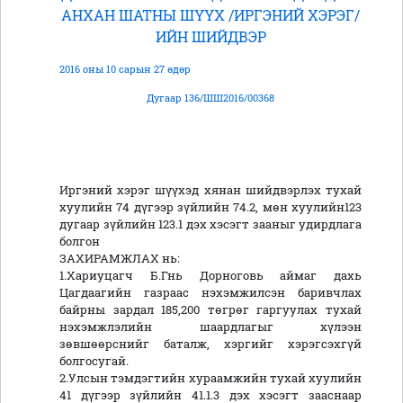
АНХАН ШАТНЫ ШҮҮХ /ИРГЭНИЙ ХЭРЭГ/
ИЙН ШИЙДВЭР
2016 оны 10 сарын 27 өдөр
Дугаар 136/ШШ2016/00368
Иргэний хэрэг шүүхэд хянан шийдвэрлэх тухай
хуулийн 74 дүгээр зүйлийн 74.2, мөн хуулийн123
дугаар зүйлийн 123.1 дэх хэсэгт зааныг удирдлага
болгон
ЗАХИРАМЖЛАХ нь:
1.Хариуцагч Б.Гнь Дорноговь аймаг дахь
Цагдаагийн газраас нэхэмжилсэн баривчлах
байрны зардал 185,200 төгрөг гаргуулах тухай
нэхэмжлэлийн шаардлагыг хүлээн
зөвшөөрснийг баталж, хэргийг хэрэгсэхгүй
болгосугай.
2.Улсын тэмдэгтийн хураамжийн тухай хуулийн
41 дүгээр зүйлийн 41.1.3 дэх хэсэгт зааснаар