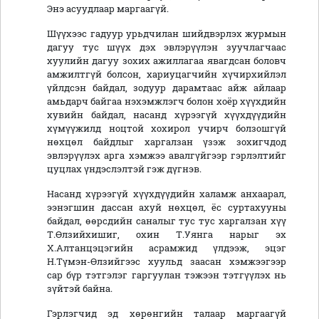
Энэ асуудлаар маргаагүй.
Шүүхээс гадуур урьдчилан шийдвэрлэх журмын
дагуу тус шүүх дэх эвлэрүүлэн зуучлагчаас
хуулийн дагуу зохих ажиллагаа явагдсан боловч
амжилтгүй болсон, хариуцагчийн хүчирхийлэл
үйлдсэн байдал, зодуур дарамтаас айж айлаар
амьдарч байгаа нэхэмжлэгч болон хоёр хүүхдийн
хувийн байдал, насанд хүрээгүй хүүхдүүдийн
хүмүүжилд ноцтой хохирол учирч болзошгүй
нөхцөл байдлыг харгалзан үзэж зохигчдод
эвлэрүүлэх арга хэмжээ авалгүйгээр гэрлэлтийг
цуцлах үндэслэлтэй гэж дүгнэв.
Насанд хүрээгүй хүүхдүүдийн халамж анхаарал,
ээнэгшин дассан ахуй нөхцөл, ёс суртахууны
байдал, өөрсдийн саналыг тус тус харгалзан хүү
Т.Өлзийхишиг, охин Т.Уянга нарыг эх
Х.Алтанцэцэгийн асрамжид үлдээж, эцэг
Н.Түмэн-Өлзийгээс хуульд заасан хэмжээгээр
сар бүр тэтгэлэг гаргуулан тэжээн тэтгүүлэх нь
зүйтэй байна.
Гэрлэгчид эд хөрөнгийн талаар маргаагүй