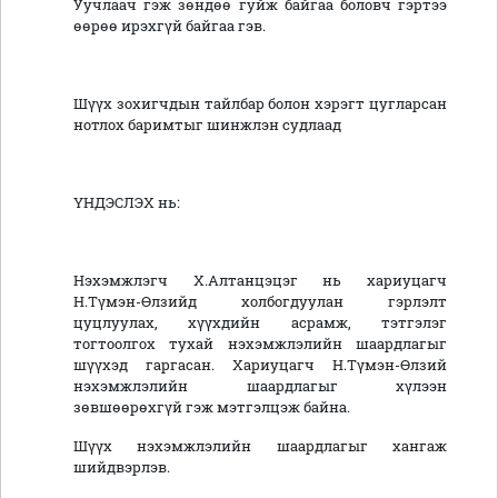
Уучлаач гэж зөндөө гуйж байгаа боловч гэртээ
өөрөө ирэхгүй байгаа гэв.
Шүүх зохигчдын тайлбар болон хэрэгт цугларсан
нотлох баримтыг шинжлэн судлаад
ҮНДЭСЛЭХ нь:
Нэхэмжлэгч Х.Алтанцэцэг нь хариуцагч
Н.Түмэн-Өлзийд холбогдуулан гэрлэлт
цуцлуулах, хүүхдийн асрамж, тэтгэлэг
тогтоолгох тухай нэхэмжлэлийн шаардлагыг
шүүхэд гаргасан. Хариуцагч Н.Түмэн-Өлзий
нэхэмжлэлийн шаардлагыг хүлээн
зөвшөөрөхгүй гэж мэтгэлцэж байна.
Шүүх нэхэмжлэлийн шаардлагыг хангаж
шийдвэрлэв.