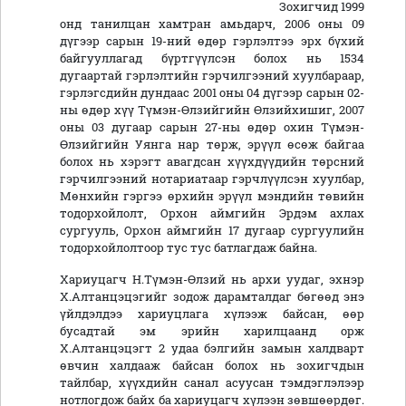
Зохигчид 1999
онд танилцан хамтран амьдарч, 2006 оны 09
дүгээр сарын 19-ний өдөр гэрлэлтээ эрх бүхий
байгууллагад бүртгүүлсэн болох нь 1534
дугаартай гэрлэлтийн гэрчилгээний хуулбараар,
гэрлэгсдийн дундаас 2001 оны 04 дүгээр сарын 02-
ны өдөр хүү Түмэн-Өлзийгийн Өлзийхишиг, 2007
оны 03 дугаар сарын 27-ны өдөр охин Түмэн-
Өлзийгийн Уянга нар төрж, эрүүл өсөж байгаа
болох нь хэрэгт авагдсан хүүхдүүдийн төрсний
гэрчилгээний нотариатаар гэрчлүүлсэн хуулбар,
Мөнхийн гэргээ өрхийн эрүүл мэндийн төвийн
тодорхойлолт, Орхон аймгийн Эрдэм ахлах
сургууль, Орхон аймгийн 17 дугаар сургуулийн
тодорхойлолтоор тус тус батлагдаж байна.
Хариуцагч Н.Түмэн-Өлзий нь архи уудаг, эхнэр
Х.Алтанцэцэгийг зодож дарамталдаг бөгөөд энэ
үйлдэлдээ хариуцлага хүлээж байсан, өөр
бусадтай эм эрийн харилцаанд орж
Х.Алтанцэцэгт 2 удаа бэлгийн замын халдварт
өвчин халдааж байсан болох нь зохигчдын
тайлбар, хүүхдийн санал асуусан тэмдэглэлээр
нотлогдож байх ба хариуцагч хүлээн зөвшөөрдөг.