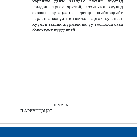
хэргийн давж заалдах шатны шүүхэд
гомдол гаргах эрхтэй, зохигчид хуульд
заасан хугацааны дотор шийдвэрийг
гардан аваагүй нь гомдол гаргах хугацааг
хуульд заасан журмын дагуу тоолоход саад
болохгүйг дурдсугай.
ШҮҮГЧ
Л.АРИУНЦЭЦЭГ