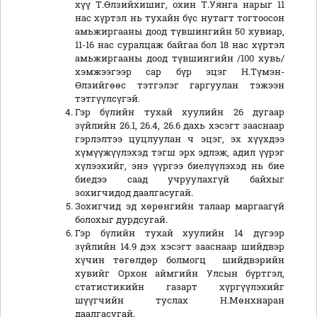
хүү Т.Өлзийхишиг, охин Т.Уянга нарыг 11
нас хүртэл нь тухайн бүс нутагт тогтоосон
амьжиргааны доод түвшингийн 50 хувиар,
11-16 нас суралцаж байгаа бол 18 нас хүртэл
амьжиргааны доод түвшингийн /100 хувь/
хэмжээгээр сар бүр эцэг Н.Түмэн-
Өлзийгөөс тэтгэлэг гаргуулан тэжээн
тэтгүүлсүгэй.
Гэр бүлийн тухай хуулийн 26 дугаар
зүйлийн 26.1, 26.4, 26.6 дахь хэсэгт зааснаар
гэрлэлтээ цуцлуулан ч эцэг, эх хүүхдээ
хүмүүжүүлэхэд тэгш эрх эдлэж, адил үүрэг
хүлээхийг, энэ үүргээ биелүүлэхэд нь бие
биедээ саад учруулахгүй байхыг
зохигчидод даалгасугай.
Зохигчид эд хөрөнгийн талаар маргаагүй
болохыг дурдсугай.
Гэр бүлийн тухай хуулийн 14 дүгээр
зүйлийн 14.9 дэх хэсэгт зааснаар шийдвэр
хүчин төгөлдөр болмогц шийдвэрийн
хувийг Орхон аймгийн Улсын бүртгэл,
статистикийн газарт хүргүүлэхийг
шүүгчийн туслах Н.Мөнхнаран
даалгасугай.