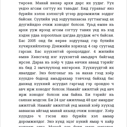
төрсөн. Манай нөхөр архи дарс их уудаг. Уух
үедээ агсам согтуу их тавьдаг. Бид гуравыг янз
бүрийн хэлэх хэлэхгүй үгээр доромжилж зоддог
байсан. Сүүлийн үед зодуулахаасаа зугтаагаад ах
дүүгийндээ очиж хонодог болсон. Урьд өмнө нь
архи ууж ирээд агсам согтуу тавих үед нь хэд
хэдэн удаа хорооллын цагдаа дуудаж өгч байсан.
Бас 2005 онд би өөрөө зодуулаад гэр бүлийн
хүчирхийлэлээр Дэнжийн хориход 4 сар суугаад
гарсан. Бас хүүхэнтэй орооцолддог. 4 жилийн
өмнө Хөвсгөлд нэг хүүхэнтэй амьдарч байгаад
ирсэн. Дараа нь хоёр ч удаа өвчин аваад тэрийг
нь бид 2 эмчлүүлээд өнгөрсөн. Хүүхнүүдтэй их
явалддаг. Энэ болгоныг нь за яахав гээд хоёр
хүүхдээ бодоод амьдрахаар тэвчээд байхад бас
дахиад хүүхний асуудал гаргаад гэр орондоо ч
авч ирж хонодог болсон. Намайг ажилтай үед авч
ирж хонодог болсон юм байна. Би тэрийг нь
саяхан мэдсэн. Би 24 цаг ажиллаад 48 цаг амардаг
ажилтай. Намайг ажилтай үед манай хоёр хүүхэд
ааваасаа айгаад манай ахынд очиж хонодог. Хоёр
хүүхдээ ч гэсэн янз бүрийн хэл амаар
доромжилдог. Энэ хүнд эцэг хүний ямар ч хайр
халамж алга. Манай гэр бүлд амар амгалан,