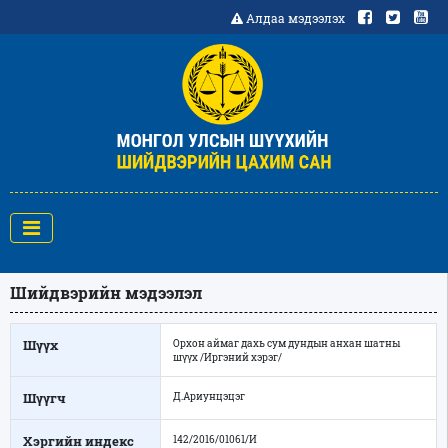
Алдаа мэдээлэх
Шийдвэрийн мэдээлэл
Шүүх
Орхон аймаг дахь сум дундын анхан шатны
шүүх /Иргэний хэрэг/
Шүүгч
Д.Ариунцэцэг
Хэргийн индекс
142/2016/01061/И