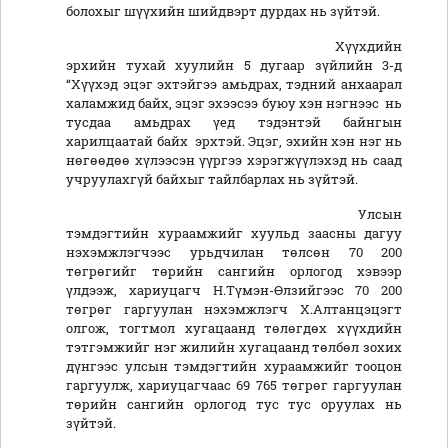
болохыг шүүхийн шийдвэрт дурдах нь зүйтэй.
Хүүхдийн
эрхийн тухай хуулийн 5 дугаар зүйлийн 3-д
“Хүүхэд эцэг эхтэйгээ амьдрах, тэдний анхаарал
халамжид байх, эцэг эхээсээ буюу хэн нэгнээс нь
тусдаа амьдрах үед тэдэнтэй байнгын
харилцаатай байх эрхтэй. Эцэг, эхийн хэн нэг нь
нөгөөдөө хүлээсэн үүргээ хэрэгжүүлэхэд нь саад
учруулахгүй байхыг тайлбарлах нь зүйтэй.
Улсын
тэмдэгтийн хураамжийг хуульд заасны дагуу
нэхэмжлэгчээс урьдчилан төлсөн 70 200
төгрөгийг төрийн сангийн орлогод хэвээр
үлдээж, хариуцагч Н.Түмэн-Өлзийгээс 70 200
төгрөг гаргуулан нэхэмжлэгч Х.Алтанцэцэгт
олгож, тогтмол хугацаанд төлөгдөх хүүхдийн
тэтгэмжийг нэг жилийн хугацаанд төлбөл зохих
дүнгээс улсын тэмдэгтийн хураамжийг тооцон
гаргуулж, хариуцагчаас 69 765 төгрөг гаргуулан
төрийн сангийн орлогод тус тус оруулах нь
зүйтэй.