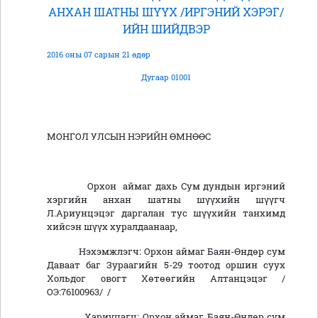
АНХАН ШАТНЫ ШҮҮХ /ИРГЭНИЙ ХЭРЭГ/
ИЙН ШИЙДВЭР
2016 оны 07 сарын 21 өдөр
Дугаар 01001
МОНГОЛ УЛСЫН НЭРИЙН ӨМНӨӨС
Орхон аймаг дахь Сум дундын иргэний
хэргийн анхан шатны шүүхийн шүүгч
Л.Ариунцэцэг даргалан тус шүүхийн танхимд
хийсэн шүүх хуралдаанаар,
Нэхэмжлэгч: Орхон аймаг Баян-Өндөр сум
Даваат баг Зураагийн 5-29 тоотод оршин суух
Хольдог овогт Хөтөөгийн Алтанцэцэг /
ОЭ:76100963/ /
Хариуцагч: Орхон аймаг Баян-Өндөр сум