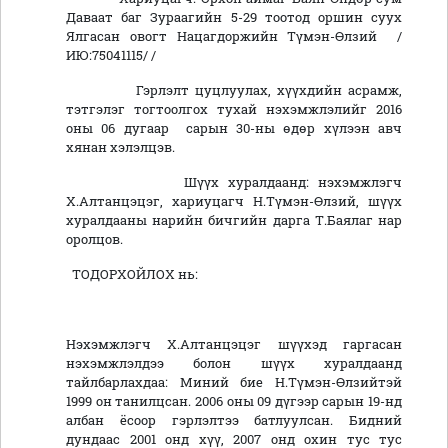
Даваат баг Зураагийн 5-29 тоотод оршин суух
Ялгасан овогт Нацагдоржийн Түмэн-Өлзий /
ИЮ:75041115/ /
Гэрлэлт цуцлуулах, хүүхдийн асрамж,
тэтгэлэг тогтоолгох тухай нэхэмжлэлийг 2016
оны 06 дугаар сарын 30-ны өдөр хүлээн авч
хянан хэлэлцэв.
Шүүх хуралдаанд: нэхэмжлэгч
Х.Алтанцэцэг, хариуцагч Н.Түмэн-Өлзий, шүүх
хуралдааны нарийн бичгийн дарга Т.Баялаг нар
оролцов.
ТОДОРХОЙЛОХ нь:
Нэхэмжлэгч Х.Алтанцэцэг шүүхэд гаргасан
нэхэмжлэлдээ болон шүүх хуралдаанд
тайлбарлахдаа: Миний бие Н.Түмэн-Өлзийтэй
1999 он танилцсан. 2006 оны 09 дүгээр сарын 19-нд
албан ёсоор гэрлэлтээ батлуулсан. Бидний
дундаас 2001 онд хүү, 2007 онд охин тус тус