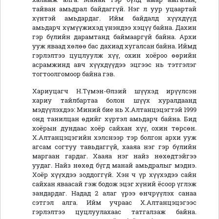
тайван амьдрал байдаггүй. Нэг л уур уцаартай
хүнтэй амьдардаг. Ийм байдалд хүүхдүүд
амьдарч хүмүүжихэд үнэндээ хэцүү байна. Дахин
гэр бүлийн дарамтанд баймааргүй байна. Архи
ууж яваад хөлөө бас дахиад хугалсан байна. Иймд
гэрлэлтээ цуцлуулж хүү, охин хоёроо өөрийн
асрамжинд авч хүүхдүүдээ эцгээс нь тэтгэлэг
тогтоолгомоор байна гэв.
Хариуцагч Н.Түмэн-Өлзий шүүхэд ирүүлсэн
хариу тайлбартаа болон шүүх хуралдаанд
мэдүүлэхдээ: Миний бие нь Х.Алтанцэцэгтэй 1999
онд танилцан өдийг хүртэл амьдарч байна. Бид
хоёрын дундаас хоёр сайхан хүү, охин төрсөн.
Х.Алтанцэцэгийн хэлснээр тэр болгон архи ууж
агсам согтуу тавьдаггүй, хааяа нэг гэр бүлийн
маргаан гардаг. Хааяа нэг найз нөхөдтэйгээ
уудаг. Найз нөхөд бүгд манай амьдралыг мэднэ.
Хоёр хүүхдээ зоддоггүй. Хэн ч үр хүүхэдээ сайн
сайхан яваасай гэж бодож эцэг хүний ёсоор үглэж
зандардаг. Надад 2 алаг үрээ өнчрүүлэх санаа
сэтгэл алга. Ийм учраас Х.Алтанцэцэгээс
гэрлэлтээ цуцлуулахаас татгалзаж байна.