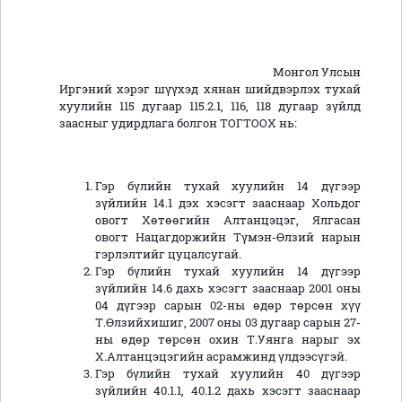
Монгол Улсын
Иргэний хэрэг шүүхэд хянан шийдвэрлэх тухай
хуулийн 115 дугаар 115.2.1, 116, 118 дугаар зүйлд
заасныг удирдлага болгон ТОГТООХ нь:
Гэр бүлийн тухай хуулийн 14 дүгээр
зүйлийн 14.1 дэх хэсэгт зааснаар Хольдог
овогт Хөтөөгийн Алтанцэцэг, Ялгасан
овогт Нацагдоржийн Түмэн-Өлзий нарын
гэрлэлтийг цуцалсугай.
Гэр бүлийн тухай хуулийн 14 дүгээр
зүйлийн 14.6 дахь хэсэгт зааснаар 2001 оны
04 дүгээр сарын 02-ны өдөр төрсөн хүү
Т.Өлзийхишиг, 2007 оны 03 дугаар сарын 27-
ны өдөр төрсөн охин Т.Уянга нарыг эх
Х.Алтанцэцэгийн асрамжинд үлдээсүгэй.
Гэр бүлийн тухай хуулийн 40 дүгээр
зүйлийн 40.1.1, 40.1.2 дахь хэсэгт зааснаар