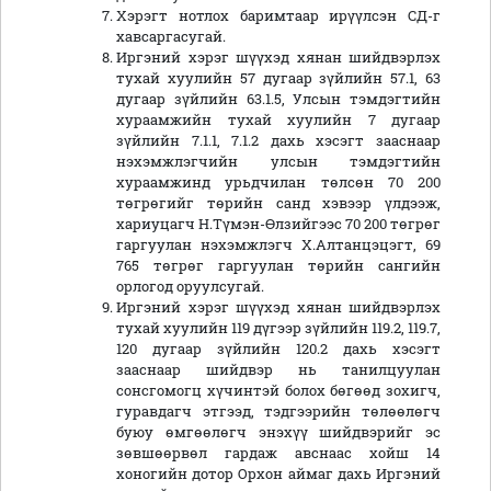
Хэрэгт нотлох баримтаар ирүүлсэн СД-г
хавсаргасугай.
Иргэний хэрэг шүүхэд хянан шийдвэрлэх
тухай хуулийн 57 дугаар зүйлийн 57.1, 63
дугаар зүйлийн 63.1.5, Улсын тэмдэгтийн
хураамжийн тухай хуулийн 7 дугаар
зүйлийн 7.1.1, 7.1.2 дахь хэсэгт зааснаар
нэхэмжлэгчийн улсын тэмдэгтийн
хураамжинд урьдчилан төлсөн 70 200
төгрөгийг төрийн санд хэвээр үлдээж,
хариуцагч Н.Түмэн-Өлзийгээс 70 200 төгрөг
гаргуулан нэхэмжлэгч Х.Алтанцэцэгт, 69
765 төгрөг гаргуулан төрийн сангийн
орлогод оруулсугай.
Иргэний хэрэг шүүхэд хянан шийдвэрлэх
тухай хуулийн 119 дүгээр зүйлийн 119.2, 119.7,
120 дугаар зүйлийн 120.2 дахь хэсэгт
зааснаар шийдвэр нь танилцуулан
сонсгомогц хүчинтэй болох бөгөөд зохигч,
гуравдагч этгээд, тэдгээрийн төлөөлөгч
буюу өмгөөлөгч энэхүү шийдвэрийг эс
зөвшөөрвөл гардаж авснаас хойш 14
хоногийн дотор Орхон аймаг дахь Иргэний