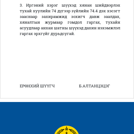
3. Иргэний хэрэг шүүхэд хянан шийдвэрлэх
тухай хуулийн 74 дүгээр зүйлийн 74.4 дэх хэсэгт
зааснаар захирамжид зохигч давж заалдах,
хяналтын журмаар гомдол гаргах, тухайн
асуудлаар анхан шатны шүүхэд дахин нэхэмжлэл
гаргах эрхгүйг дурьдсугай.
ЕРӨНХИЙ ШҮҮГЧ Б.АЛТАНЦЭЦЭГ