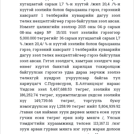
хугацаатай сарын 1,7 %-н хүүтэй /жил 20,4 /%-н
хүүтэй зээлийн болон барьцааны гэрээ, гэрээний
хавсралт 1 төлбөрийн хуваарийн дагуу зээл
төлөх нөхцөлтэйгөөр гэрээ байгуулан зээл авсан.
Нэмэлт цалингийн зээлээр 2015 оны 04-р сарын
08-ны өдөр № 15/101 тоот зээлийн гэрээгээр
5,000.000 төгрөгийг 36 сарын хугацаатай сарын 1,7
% /жил 20,4/ %-н хүүтэй зээлийн болон барьцааны
гэрээ, гэрээний хавсралт 1 төлбөрийн хуваарийн
дагуу зээл төлөх нөхцөлтэйгөөр гэрээ байгуулан
зээл авсан. Гэтэл зээлдэгч, хамтран зээлдэгч нар
өнөөг хүртэл банктай харилцан тохиролцож
байгуулсан гэрээгээ удаа дараа зөрчиж зээлээ
төлөхгүй хүндрэл учруулсаар байгаа тул
хариуцагч С.Пүрэвсүрэн, Б.Алтанцэцэг нараас
Үндсэн зээл 5,467,688.53 төгрөг, зээлийн хүү
186,252.74 төгрөг, хуримтлагдсан үндсэн зээлийн
хүү 149,739.66 төгрөг, торгууль буюу
нэмэгдүүлсэн хүү 1,258.99 төгрөг нийт 5,804,939.92
/таван сая найман зуун дөрвөн мянга есөн зуун
гучин есөн төгрөг ерөн хоёр мөнгө /, Улсын
тэмдэгтийн хураамжинд төлсөн 113,167.11 /нэг
зуун арван гурван мянга нэг зуун жаран долоон