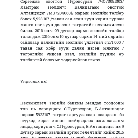
Сэрээжав овогтой Пүрэвсүрэн /ЧО73051003/
Хамтран зээлдэгч Баянцагаан овогтой
Алтанцэцэг /МЗ72040601/ нарын зээлийн төлбөр
болох 5,923.107 /таван сая есөн зуун хорин гурван
мянга нэг зуун долоон/ төгрөгийг нэхэмжилсэн
билээ. 2016 оны 09 дүгээр сарын зээлийн төлбөр
төлөгдөж 2016 оны 10 дугаар сарын 14-ний өдрийн
байдлаар цалингийн зээлийн үлдэгдэл 5,271.000 /
таван сая хоёр зуун далан нэгэн мянган /
төгрөгийн үндсэн зээл, зээлийн хүүний өр
төлбөртэй болохыг тодорхойлов гэжээ.
Үндэслэх нь:
Нэхэмжлэгч Төрийн банкны Мандал тооцооны
төв нь хариуцагч С.Пүрэвсүрэн, Б.Алтанцэцэг
нараас 5923107 төгрөг гаргуулахаар шаардсан ба
шүүхэд хэрэг хянан шийдвэрлэх ажиллагааны
явцад хариуцагч С.Пүрэвсүрэн, Б.Алтанцэцэг нь 9
дүгээр сарын зээлийн эргэн төлөлтийг хийж 2016