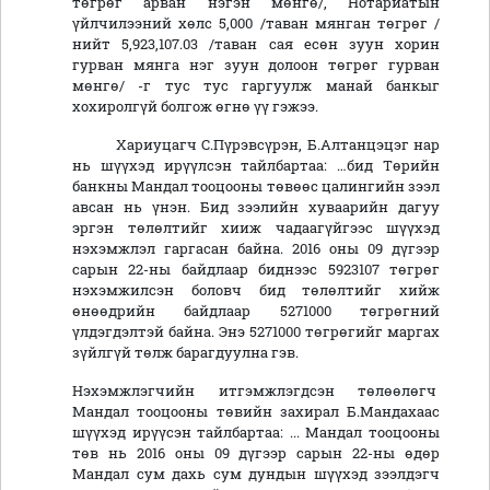
төгрөг арван нэгэн мөнгө/, Нотариатын
үйлчилээний хөлс 5,000 /таван мянган төгрөг /
нийт 5,923,107.03 /таван сая есөн зуун хорин
гурван мянга нэг зуун долоон төгрөг гурван
мөнгө/ -г тус тус гаргуулж манай банкыг
хохиролгүй болгож өгнө үү гэжээ.
Хариуцагч С.Пүрэвсүрэн, Б.Алтанцэцэг нар
нь шүүхэд ирүүлсэн тайлбартаа: …бид Төрийн
банкны Мандал тооцооны төвөөс цалингийн зээл
авсан нь үнэн. Бид зээлийн хуваарийн дагуу
эргэн төлөлтийг хииж чадаагүйгээс шүүхэд
нэхэмжлэл гаргасан байна. 2016 оны 09 дүгээр
сарын 22-ны байдлаар биднээс 5923107 төгрөг
нэхэмжилсэн боловч бид төлөлтийг хийж
өнөөдрийн байдлаар 5271000 төгрөгний
үлдэгдэлтэй байна. Энэ 5271000 төгрөгийг маргах
зүйлгүй төлж барагдуулна гэв.
Нэхэмжлэгчийн итгэмжлэгдсэн төлөөлөгч
Мандал тооцооны төвийн захирал Б.Мандахаас
шүүхэд ирүүсэн тайлбартаа: ... Мандал тооцооны
төв нь 2016 оны 09 дүгээр сарын 22-ны өдөр
Мандал сум дахь сум дундын шүүхэд зээлдэгч