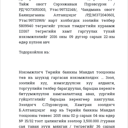
Тайж овогт Сэрээжавын Пүрэвсүрэн /
РД:ЧО73051003, Утас:99732148/, Чандмань овогт
Баянцагааны Алтанцэцэг /РД:МЗ72040601,
Утас:99731969/ нарт холбогдох зээлийн төлбөр
5809940 төгрөгийг улсын тэмдэгтийн хураамж
113167 төгрөгийн хамт гаргуулах тухай
нэхэмжлэлийг 2016 оны 09 дүгээр сарын 22-ны
өдөр хүлээн авч
Тодорхойлох нь:
Нэхэмжлэгч Төрийн банкны Мандал тооцооны
төв нь шүүхэд гаргасан нэхэмжлэлдээ: … 3ээл,
зээлийн хүү, нэмэгдүүлсэн хүү алданги,
торгуулийн төлбөр барагдуулах, барьцаа хөрөнгө
битүүмжлүүлэн хамгаалалтанд авах, үүргийн
гүйцэтгэлийг барьцаа хөрөнгөөр хангуулах.
Зээлдэгч С.Пүрэвсүрэн, Хамтран зээлдэгч
Б.Алтанцэцэг нар нь Төрийн банкны Мандал
тооцооны төвөөс 2015 оны 02-р сарын 04-ны өдөр
№ 15/32 тоот цалингийн зээлээр 3,500.000 /гурван
сая таван зуун мянган / төгрөгийг 36 сарын