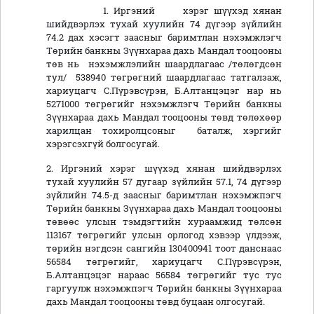
1. Иргэний хэрэг шүүхэд хянан
шийдвэрлэх тухай хуулийн 74 дүгээр зүйлийн
74.2 дах хэсэгт заасныг баримтлан нэхэмжлэгч
Төрийн банкны Зүүнхараа дахь Мандал тооцооны
төв нь нэхэмжлэлийн шаардлагаас /төлөгдсөн
тул/ 538940 төгрөгний шаардлагаас татгалзаж,
хариуцагч С.Пүрэвсүрэн, Б.Алтанцэцэг нар нь
5271000 төгрөгийг нэхэмжлэгч Төрийн банкны
Зүүнхараа дахь Мандал тооцооны төвд төлөхөөр
харилцан тохиролцсоныг баталж, хэргийг
хэрэгсэхгүй болгосугай.
2. Иргэний хэрэг шүүхэд хянан шийдвэрлэх
тухай хуулийн 57 дугаар зүйлийн 57.1, 74 дүгээр
зүйлийн 74.5-д заасныг баримтлан нэхэмжпэгч
Төрийн банкны Зүүнхараа дахь Мандал тооцооны
төвөөс улсын тэмдэгтийн хураамжид төлсөн
113167 төгрөгийг улсын орлогод хэвээр үлдээж,
төрийн нэгдсэн сангийн 130400941 тоот данснаас
56584 төгрөгийг, хариуцагч С.Пүрэвсүрэн,
Б.Алтанцэцэг нараас 56584 төгрөгийг тус тус
гаргуулж нэхэмжпэгч Төрийн банкны Зүүнхараа
дахь Мандал тооцооны төвд буцаан олгосугай.