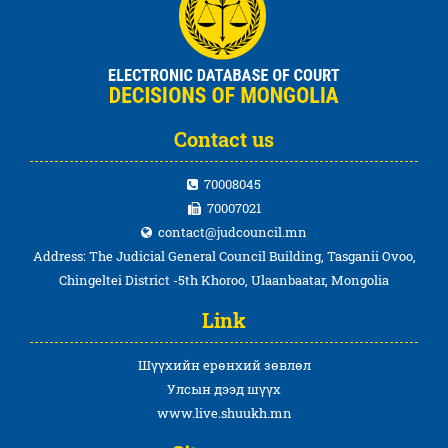
Contact us
70008045
70007021
contact@judcouncil.mn
Address: The Judicial General Council Building, Tasganii Ovoo,
Chingeltei District -5th Khoroo, Ulaanbaatar, Mongolia
Link
Шүүхийн ерөнхий зөвлөл
Улсын дээд шүүх
www.live.shuukh.mn