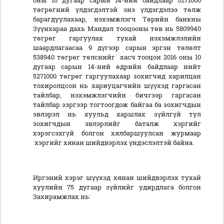
оны 10 дугаар сарын 14-ний байдлаар 5271000
төгрөгний үлдэгдэлтэй энэ үлдэгдэлээ төлж
барагдуулахаар, нэхэмжлэгч Төрийн банкны
Зүүнхараа дахь Мандал тооцооны төв нь 5809940
төгрөг гаргуулах тухай нэхэмжлэлийн
шаардлагаасаа 9 дүгээр сарын эргэн төлөлт
538940 төгрөг төлснийг хасч тооцон 2016 оны 10
дугаар сарын 14-ний өдрийн байдлаар нийт
5271000 төгрөг гаргуулахаар зохигчид харилцан
тохиролцсон нь хариуцагчийн шүүхэд гаргасан
тайлбар, нэхэмжлэгчийн бичгээр гаргасан
тайлбар зэргээр тогтоогдож байгаа ба зохигчдын
эвлэрэл нь хуульд харшлах зүйлгүй тул
зохигчдын эвлэрлийг баталж хэргийг
хэрэгсэхгүй болгон хялбаршуулсан журмаар
хэргийг хянан шийдвэрлэх үндэслэлтэй байна.
Иргэний хэрэг шүүхэд хянан шийдвэрлэх тухай
хуулийн 75 дугаар зүйлийг удирдлага болгон
Захирамжлах нь: