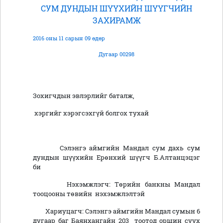
СУМ ДУНДЫН ШҮҮХИЙН ШҮҮГЧИЙН
ЗАХИРАМЖ
2016 оны 11 сарын 09 өдөр
Дугаар 00298
Зохигчдын эвлэрлийг баталж,
хэргийг хэрэгсэхгүй болгох тухай
Сэлэнгэ аймгийн Мандал сум дахь сум
дундын шүүхийн Ерөнхий шүүгч Б.Алтанцэцэг
би
Нэхэмжлэгч: Төрийн банкны Мандал
тооцооны төвийн нэхэмжлэлтэй
Хариуцагч: Сэлэнгэ аймгийн Мандал сумын 6
дугаар баг Баянхангайн 203 тоотод оршин суух