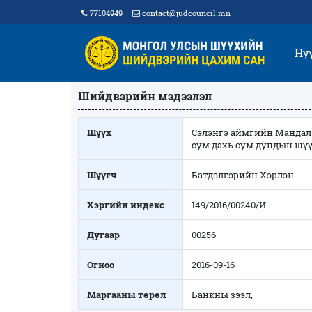
77104949
contact@judcouncil.mn
Нү
Шийдвэрийн мэдээлэл
Шүүх
Сэлэнгэ аймгийн Мандал
сум дахь сум дундын шү
Шүүгч
Батдэлгэрийн Хэрлэн
Хэргийн индекс
149/2016/00240/И
Дугаар
00256
Огноо
2016-09-16
Маргааны төрөл
Банкны зээл,