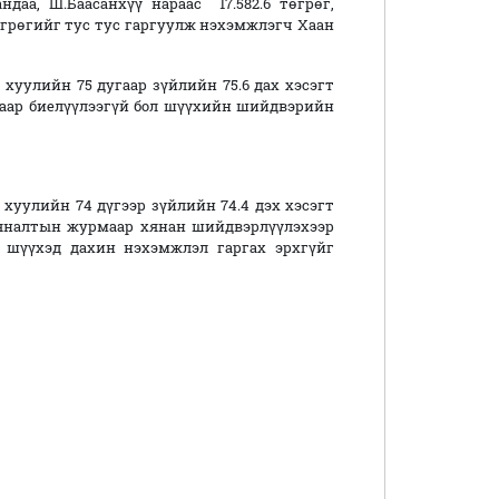
даа, Ш.Баасанхүү нараас 17.582.6 төгрөг,
төгрөгийг тус тус гаргуулж нэхэмжлэгч Хаан
хуулийн 75 дугаар зүйлийн 75.6 дах хэсэгт
раар биелүүлээгүй бол шүүхийн шийдвэрийн
хуулийн 74 дүгээр зүйлийн 74.4 дэх хэсэгт
хяналтын журмаар хянан шийдвэрлүүлэхээр
 шүүхэд дахин нэхэмжлэл гаргах эрхгүйг