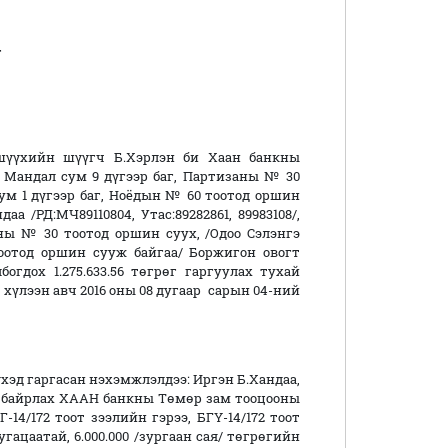
г
шүүхийн шүүгч Б.Хэрлэн би Хаан банкны
 Мандал сум 9 дүгээр баг, Партизаны № 30
ум 1 дүгээр баг, Ноёдын № 60 тоотод оршин
 /РД:МЧ89110804, Утас:89282861, 89983108/,
ны № 30 тоотод оршин суух, /Одоо Сэлэнгэ
оотод оршин сууж байгаа/ Боржигон овогт
огдох 1.275.633.56 төгрөг гаргуулах тухай
 хүлээн авч 2016 оны 08 дугаар сарын 04-ний
эд гаргасан нэхэмжлэлдээ: Иргэн Б.Хандаа,
д байрлах ХААН банкны Төмөр зам тооцооны
-14/172 тоот зээлийн гэрээ, БГҮ-14/172 тоот
гацаатай, 6.000.000 /зургаан сая/ төгрөгийн