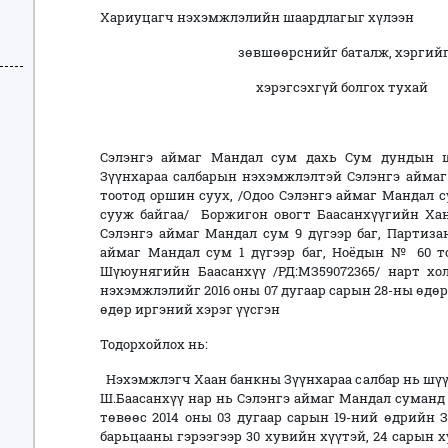
Хариуцагч нэхэмжлэлийн шаардлагыг хүлээн
зөвшөөрснийг баталж, хэргий
хэрэгсэхгүй болгох тухай
Сэлэнгэ аймаг Мандал сум дахь Сум дундын 
Зүүнхараа салбарын нэхэмжлэлтэй Сэлэнгэ аймаг
тоотод оршин суух, /Одоо Сэлэнгэ аймаг Мандал с
сууж байгаа/ Боржигон овогт Баасанхүүгийн Хандаа
Сэлэнгэ аймаг Мандал сум 9 дүгээр баг, Партиза
аймаг Мандал сум 1 дүгээр баг, Ноёдын № 60 т
Шүюунягийн Баасанхүү /РД:МЗ59072365/ нарт холб
нэхэмжлэлийг 2016 оны 07 дугаар сарын 28-ны өдөр
өдөр иргэний хэрэг үүсгэн
Тодорхойлох нь:
Нэхэмжлэгч Хаан банкны Зүүнхараа салбар нь шүүх
Ш.Баасанхүү нар нь Сэлэнгэ аймаг Мандал суман
төвөөс 2014 оны 03 дугаар сарын 19-ний өдрийн ЗГ
барьцааны гэрээгээр 30 хувийн хүүтэй, 24 сарын ху