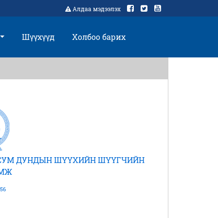
Алдаа мэдээлэх
Шүүхүүд
Холбоо барих
 СУМ ДУНДЫН ШҮҮХИЙН ШҮҮГЧИЙН
АМЖ
56