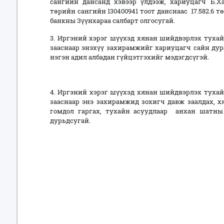
сангийн дансанд хэвээр үлдээж, хариуцагч Б.Хан
төрийн сангийн 130400941 тоот данснаас 17.582.6 
банкны Зүүнхараа салбарт олгосугай.
3. Иргэний хэрэг шүүхэд хянан шийдвэрлэх тухай 
зааснаар энэхүү захирамжийг хариуцагч сайн ду
нэгэн адил албадан гүйцэтгэхийг мэдэгдсүгэй.
4. Иргэний хэрэг шүүхэд хянан шийдвэрлэх тухай 
зааснаар энэ захирамжид зохигч давж заалдах, 
гомдол гаргах, тухайн асуудлаар анхан шатны
дурьдсугай.