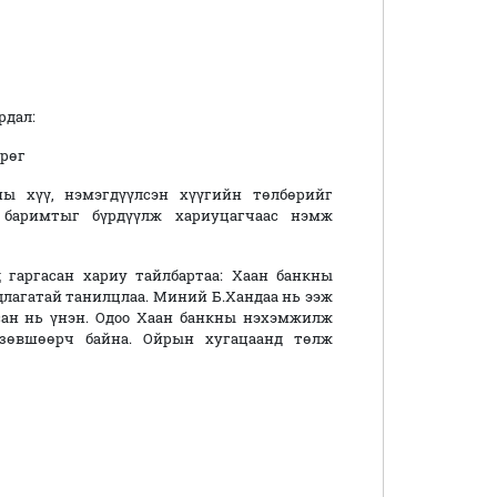
рдал:
рөг
ы хүү, нэмэгдүүлсэн хүүгийн төлбөрийг
 баримтыг бүрдүүлж хариуцагчаас нэмж
 гаргасан хариу тайлбартаа: Хаан банкны
лагатай танилцлаа. Миний Б.Хандаа нь ээж
сан нь үнэн. Одоо Хаан банкны нэхэмжилж
н зөвшөөрч байна. Ойрын хугацаанд төлж