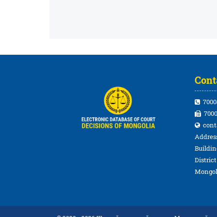
Cont
7000
7000
cont
Address
Buildin
Distric
Mongol