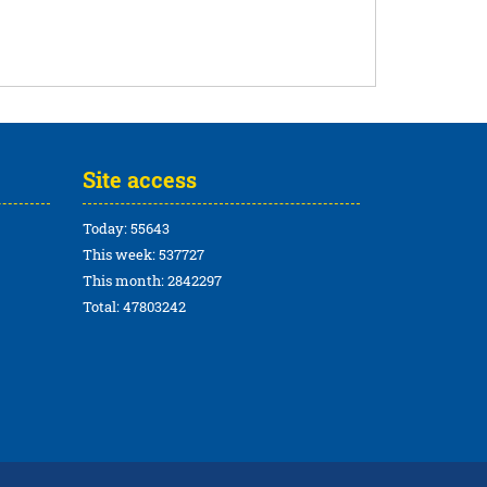
Site access
Today: 55643
This week: 537727
This month: 2842297
Total: 47803242