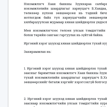
Нэхэмжлэгч Хаан банкны Зүүнхараа салбарын
нэхэмжлэлийн шаардлагыг хариуцагч Б.Хандаа,
төлөхөөр хүлээн зөвшөөрсөн нь тэдний бичг
нотлогдож байх тул хариуцагчийн зөвшөөрли
хялбаршуулсан журмаар хянан шийдвэрлэх үндэсл
Мөн нэхэмжлэгчээс төлсөн улсын тэмдэгтийн 
болон төрийн сангаас гаргуулах нь зүйтэй байна.
Иргэний хэрэг шүүхэд хянан шийдвэрлэх тухай хуу
Захирамжлах нь:
1. Иргэний хэрэг шүүхэд хянан шийдвэрлэх тухай 
заасныг баримтлан нэхэмжлэгч Хаан банкны Зүүнха
тухай нэхэмжлэлийн шаардлагыг хариуцагч Б.Хан
зөвшөөрснийг баталж хэргийг хэрэгсэхгүй болгосу
2. Иргэний хэрэг шүүхэд хянан шийдвэрлэх тухай 
зааснаар нэхэмжлэгчийн улсын тэмдэгтийн хураа