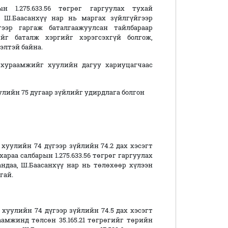
 1.275.633.56 төгрөг гаргуулах тухай
 Ш.Баасанхүү нар нь маргах зүйлгүйгээр
ээр гаргаж баталгаажуулсан тайлбараар
йг баталж хэргийг хэрэгсэхгүй болгож,
элтэй байна.
хураамжийг хуулийн дагуу хариуцагчаас
лийн 75 дугаар зүйлийг удирдлага болгон
хуулийн 74 дүгээр зүйлийн 74.2 дах хэсэгт
раа салбарын 1.275.633.56 төгрөг гаргуулах
даа, Ш.Баасанхүү нар нь төлөхөөр хүлээн
гай.
хуулийн 74 дүгээр зүйлийн 74.5 дах хэсэгт
мжинд төлсөн 35.165.21 төгрөгийг төрийн