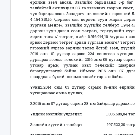
өрхийн зээл авсан. Зээлийн барьцаанд 5-р баг
талбайтай ажилчдын 0.7 га эзэмших газрын хамт, б
тус барьцаалсан. Зээлдэгч нь зээлийн гэрээний 5
4.464.310,16 /дөрвөн сая дөрвөн зуун жаран дөр
зургаан мөнгө/, зээлийн хүүгийн төлбөрт 1.944.
дөрвөн зуун далан есөн төгрөг/, торгуулийн хүү
хорин таван/ төгрөг, нийт 6.916.914,16 /зургаан 
арван дөрвөн төгрөг арван зургаан мөнгө/ төгрөг
гэрээний үүргээ зөрчин төлөх ёстой зээл, хүүги
2016 оны 01 дүгээр сараас 224 хоногоор хугацаа
дураараа зээлээ төлөхийг 2016 оны 05 дугаар сары
утсаар ярьж, уулзан зээл төлөхийг шаардс
барагдуулаагүй байна. Иймээс 2016 оны 07 дуг
шаардлага бүхий нэхэмжлэлийг гаргаж байна.
Үүнд:1.2014 оны 03 дугаар сарын 19-ний өдрийн
хугацаанаас өмнө цуцлах,
2.2016 оны 07 дугаар сарын 28-ны байдлаар дараах 
Үндсэн зээлийн үлдэгдэл 1.035.689,84 төг
Зээлийн хүүгийн төлбөрт 197.522,20 төгр