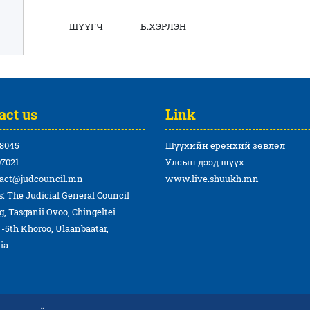
ШҮҮГЧ Б.ХЭРЛЭН
act us
Link
8045
Шүүхийн ерөнхий зөвлөл
7021
Улсын дээд шүүх
act@judcouncil.mn
www.live.shuukh.mn
: The Judicial General Council
g, Tasganii Ovoo, Chingeltei
t -5th Khoroo, Ulaanbaatar,
ia