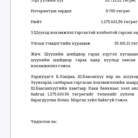
Торгуулийн хүү 32.721,52 төгрөг
Нотариатын зардал 9.700 төгрөг
Нийт 1.275.633,56 төгрөг
3.Шүүхэд нэхэмжлэл гаргахтай холбоотой гарсан за
Улсын тэмдэгтийн хураамж 35.165.21 төг
Жич: Шүүхийн шийдвэр гарах хүртэл хугацаан
шүүхийн шийдвэр гарах өдөр хуульд заасан
нэхэмжилнэ гэжээ.
Хариуцагч Б.Хандаа, Ш.Баасанхүү нар нь шүүхэд
Зүүнхараа салбарын гаргасан нэхэмжлэлийн шаард
Ш.Баасанхүүгийн хамтаар Хаан банкнаас зээл ав
байгаа 1.275.633.56 төгрөгийг төлөхийг хүлээ
барагдуулах болно. Маргах зүйл байхгүй гэжээ.
Үндэслэх нь: