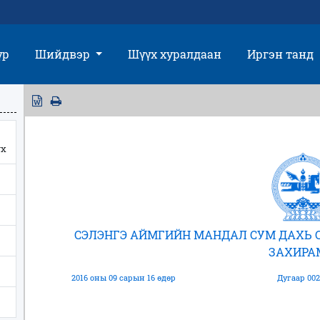
үр
Шийдвэр
Шүүх хуралдаан
Иргэн танд
үх
СЭЛЭНГЭ АЙМГИЙН МАНДАЛ СУМ ДАХЬ
ЗАХИР
2016 оны 09 сарын 16 өдөр
Дугаар 002