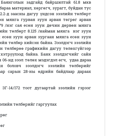
 Баянголын задгайд байршилтай 61.8 мкв
араа материал, хөргөгч, зурагт, буйдан тус
.2.2-д заасны дагуу үндсэн зээлийн төлбөрт
вөн мянга гурван зуун арван төгрөг арван
479 /нэг сая есөн зуун дөчин дөрвөн мянга
гийн төлбөрт 8.125 /найман мянга нэг зуун
сая есөн зуун арван зургаан мянга есөн зуун
ийн төлбөр хийсэн байна. Зээлдэгч зээлийн
йн төлбөрөө графикийн дагуу төлөхгүйгээр
 хэтрүүлээд байна. Банк зээлдэгчийг сайн
н 06-нд зээл төлөх мэдэгдэл өгч, удаа дараа
ан боловч зээлдэгч зээлийн төлбөрийг
аар сарын 28-ны өдрийн байдлаар дараах
 ЗГ-14/172 тоот дугаартай зээлийн гэрээг
зээлийн төлбөрийг гаргуулах
рөг
өг