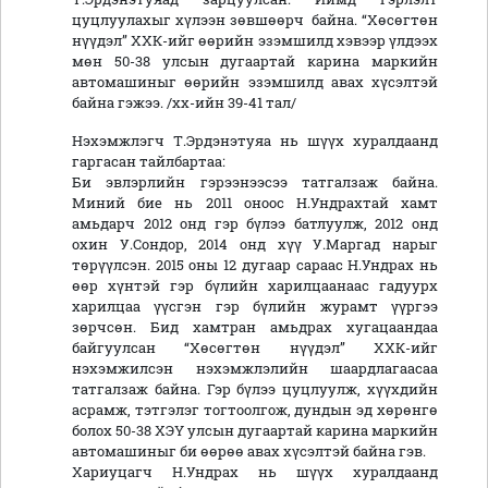
цуцлуулахыг хүлээн зөвшөөрч байна. “Хөсөгтөн
нүүдэл” ХХК-ийг өөрийн эзэмшилд хэвээр үлдээх
мөн 50-38 улсын дугаартай карина маркийн
автомашиныг өөрийн эзэмшилд авах хүсэлтэй
байна гэжээ. /хх-ийн 39-41 тал/
Нэхэмжлэгч Т.Эрдэнэтуяа нь шүүх хуралдаанд
гаргасан тайлбартаа:
Би эвлэрлийн гэрээнээсээ татгалзаж байна.
Миний бие нь 2011 оноос Н.Ундрахтай хамт
амьдарч 2012 онд гэр бүлээ батлуулж, 2012 онд
охин У.Сондор, 2014 онд хүү У.Маргад нарыг
төрүүлсэн. 2015 оны 12 дугаар сараас Н.Ундрах нь
өөр хүнтэй гэр бүлийн харилцаанаас гадуурх
харилцаа үүсгэн гэр бүлийн журамт үүргээ
зөрчсөн. Бид хамтран амьдрах хугацаандаа
байгуулсан “Хөсөгтөн нүүдэл” ХХК-ийг
нэхэмжилсэн нэхэмжлэлийн шаардлагаасаа
татгалзаж байна. Гэр бүлээ цуцлуулж, хүүхдийн
асрамж, тэтгэлэг тогтоолгож, дундын эд хөрөнгө
болох 50-38 ХЭҮ улсын дугаартай карина маркийн
автомашиныг би өөрөө авах хүсэлтэй байна гэв.
Хариуцагч Н.Ундрах нь шүүх хуралдаанд