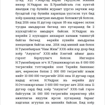
12-нд хүү У.Маргад нарыг төрүүлсэн. Миний
нөхөр Н.Ундрах нь Б.Уранбайгаль гэх хүнтэй
явалдаж гэр бүлийн журамт үүргээ зөрчиж өөр
бусадтай гэр бүлийн харилцаа үүсгэсэн тул бид
хоёр цаашид хамтран амьдрах боломжгүй болсон.
Бид 2016 оны 01 дүгээр сарын 05-ны өдрөөс эхлэн
тусдаа амьдарсан бөгөөд энэ хугацаанд би 2
хүүхэдтэйгээ амьдарч байсан. Н.Ундрах нь
өөрийн 2 хүүхэддээ анхаарал халамж тавихгүй
байгаа бөгөөд өөрийн хувийн амьдралаа
хөөцөлдөж байгаа юм.. 2014 онд миний аав болох
Н.Түмэнбаярын “Нам Жим” ХХК-ийн нэр дээр бид
хоёр “Анунгоо” ХХК-ийн Хэнтий аймаг дахь
гэрээт борлуулагч болсон. Ингэхдээ
Н.Түмэнбаярын эгч Н.Түвшинжаргал нь 8 000 000
төгрөгийн тэтгэврийн зээл Төрийн банкнаас
авч, өөрөөсөө бэлэн 2 000 000 төгрөгийг нэмж
нийт 10 000 000 төгрөгийг 2014 оны 10 дугаар сард
надад өгсөн. Н.Ундрах нь өөрийн дүү
Н.Отгонжаргалаас 3 600 000 төгрөг авч 2014 оны 11
дүгээр сард бид хоёр “Анунгоо” ХХК-тай гэрээ
байгуулж 14 000 000 төгрөгийн хөрөнгөөр үйл
ажиллагаа явуулж ирсэн хугацаанд барааг
хадгалах агуулах нь минийх байсан. Бид хоёр