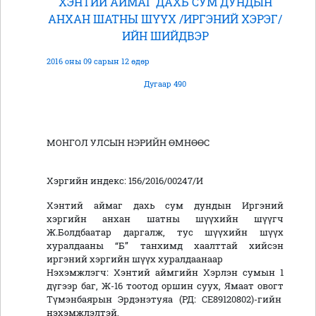
ХЭНТИЙ АЙМАГ ДАХЬ СУМ ДУНДЫН
АНХАН ШАТНЫ ШҮҮХ /ИРГЭНИЙ ХЭРЭГ/
ИЙН ШИЙДВЭР
2016 оны 09 сарын 12 өдөр
Дугаар 490
МОНГОЛ УЛСЫН НЭРИЙН ӨМНӨӨС
Хэргийн индекс: 156/2016/00247/И
Хэнтий аймаг дахь сум дундын Иргэний
хэргийн анхан шатны шүүхийн шүүгч
Ж.Болдбаатар даргалж, тус шүүхийн шүүх
хуралдааны “Б” танхимд хаалттай хийсэн
иргэний хэргийн шүүх хуралдаанаар
Нэхэмжлэгч: Хэнтий аймгийн Хэрлэн сумын 1
дүгээр баг, Ж-16 тоотод оршин суух, Ямаат овогт
Түмэнбаярын Эрдэнэтуяа (РД: СЕ89120802)-гийн
нэхэмжлэлтэй,