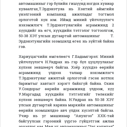
автомашиныг гэр бүлийн гишүүнд ногдох хувиар
хуваалгах,Т.Эрдэнэтуяа нь Хэнтий аймгийн
үнэлгээний компанид ажилладаг тогтмол
орлоготой хүн юм. Иймд миний үйлчлүүлэгч
нэхэмжлэгч Т.Эрдэнэтуяагийн асрамжинд 2
хүүхдийг нь өгч, хүүхдийн тэтгэлэг тогтоолгож,
50-38 ХЭҮ улсын дугаартай автомашиныг Т.
Эрдэнэтуяагийн эзэмшилд өгөх нь зүйтэй байна
гэв.
Хариуцагчийн өмгөлөөгч Г.Бадамгэрэл: Миний
үйлчлүүлэгч Н.Ундрах нь гэр бүл цуцлуулахыг
хүлээн зөвшөөрч байгаа. Хоёр хүүхдээ өөрийн
асрамжинд үлдээх талаар нэхэмжлэгч
Т.Эрдэнэтуяаг ажилтай орлоготой гэсэн нотлох
баримтыг хавтаст хэрэгт байхгүй байна. Охин
У.Сондорыг өөрийн асрамжинд үлдээж, хүү
У.Маргадад хүүхдийн тэтгэлгийг төлөхийг
хүлээн зөвшөөрч байна. Н.Ундрах нь 50-38 ХЭҮ
улсын дугаартай карина маркийн автомашиныг
өөрийн эзэмшилдээ авч үлдэх хүсэлтэй байгаа.
Учир нь уг машинаар “Анунгоо” ХХК-тай
байгуулсан гэрээний үүргээ гүйцэтгэж ажлаа
эрхэлдэг юм. Мөн уг автомашиныг “Заг капитал”