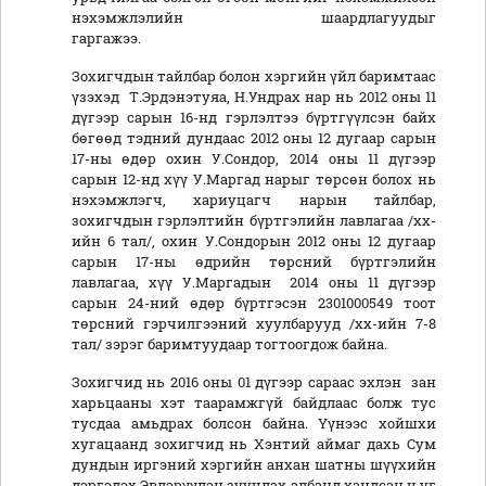
нэхэмжлэлийн шаардлагуудыг
гаргажээ.
Зохигчдын тайлбар болон хэргийн үйл баримтаас
үзэхэд Т.Эрдэнэтуяа, Н.Ундрах нар нь 2012 оны 11
дүгээр сарын 16-нд гэрлэлтээ бүртгүүлсэн байх
бөгөөд тэдний дундаас 2012 оны 12 дугаар сарын
17-ны өдөр охин У.Сондор, 2014 оны 11 дүгээр
сарын 12-нд хүү У.Маргад нарыг төрсөн болох нь
нэхэмжлэгч, хариуцагч нарын тайлбар,
зохигчдын гэрлэлтийн бүртгэлийн лавлагаа /хх-
ийн 6 тал/, охин У.Сондорын 2012 оны 12 дугаар
сарын 17-ны өдрийн төрсний бүртгэлийн
лавлагаа, хүү У.Маргадын 2014 оны 11 дүгээр
сарын 24-ний өдөр бүртгэсэн 2301000549 тоот
төрсний гэрчилгээний хуулбарууд /хх-ийн 7-8
тал/ зэрэг баримтуудаар тогтоогдож байна.
Зохигчид нь 2016 оны 01 дүгээр сараас эхлэн зан
харьцааны хэт таарамжгүй байдлаас болж тус
тусдаа амьдрах болсон байна. Үүнээс хойшхи
хугацаанд зохигчид нь Хэнтий аймаг дахь Сум
дундын иргэний хэргийн анхан шатны шүүхийн
дэргэдэх Эвлэрүүлэн зуучлах албанд хандсан ч уг