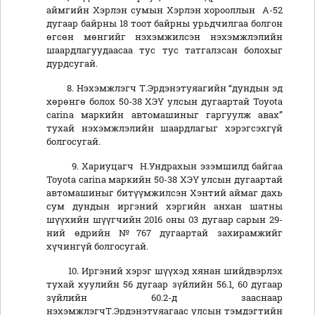
аймгийн Хэрлэн сумын Хэрлэн хорооллын А-52
дугаар байрны 18 тоот байрны урьдчилгаа болгон
өгсөн мөнгийг нэхэмжилсэн нэхэмжлэлийн
шаардлагуудаасаа тус тус татгалзсан болохыг
дурдсугай.
8. Нэхэмжлэгч Т.Эрдэнэтуяагийн “дундын эд
хөрөнгө болох 50-38 ХЭҮ улсын дугаартай Toyota
carina маркийн автомашиныг гаргуулж авах”
тухай нэхэмжлэлийн шаардлагыг хэрэгсэхгүй
болгосугай.
9. Хариуцагч Н.Ундрахын эзэмшилд байгаа
Toyota carina маркийн 50-38 ХЭҮ улсын дугаартай
автомашиныг битүүмжилсэн Хэнтий аймаг дахь
сум дундын иргэний хэргийн анхан шатны
шүүхийн шүүгчийн 2016 оны 03 дугаар сарын 29-
ний өдрийн №767 дугаартай захирамжийг
хүчингүй болгосугай.
10. Иргэний хэрэг шүүхэд хянан шийдвэрлэх
тухай хуулийн 56 дугаар зүйлийн 56.1, 60 дугаар
зүйлийн 60.2-д зааснаар
нэхэмжлэгчТ.Эрдэнэтуяагаас улсын тэмдэгтийн