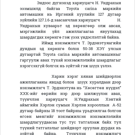
Эндээс дүгнэхэд хариуцагч Н. Ундрахын
эзэмшилд байгаа Toyota carina маркийн
автомашин нь Иргэний хуулийн 127 дугаар
зүйлийн 127.1.6-д заасанчлан хариуцагч Н.
Ундрахын хуваарьт эд хөрөнгөөр олж авсан,
мэргэжлийн үйл ажиллагаагаа явуулахад
шаардагдах хөрөнгө гэж үзэх үндэслэлтэй байна.
Иймд нэхэмжлэгч Т. Эрдэнэтуяагийн
дундын эд хөрөнгө болох 50-38 ХЭҮ улсын
дугаартай Toyota carina маркийн автомашиныг
гаргуулж авах тухай нэхэмжлэлийн шаардлагыг
хэрэгсэхгүй болгох нь зүйтэй гэж шүүх үзлээ.
Харин хэрэг хянан шийдвэрлэх
ажиллагааны явцад болон шүүх хуралдаан дээр
нэхэмжлэгч Т. Эрдэнэтуяа нь “Хөсөгтөн нүүдэл”
ХХК-ийг өөрийн нэр дээр шилжүүлэн авах,
түүнчлэн хариуцагч Н.Ундрахын Хэнтий
аймгийн Хэрлэн сумын Хэрлэн хорооллын А-52
дугаар байрны 18 тоот байрны урьдчилгаа болгон
өгсөн мөнгийг нэхэмжилсэн нэхэмжлэлийн
шаардлагуудаасаа тус тус татгалзаж байх тул
түүний татгалзлыг шийдвэрт оруулан дурдах нь
зүйтэй байна. Түүнчлэн нэхэмжлэгч