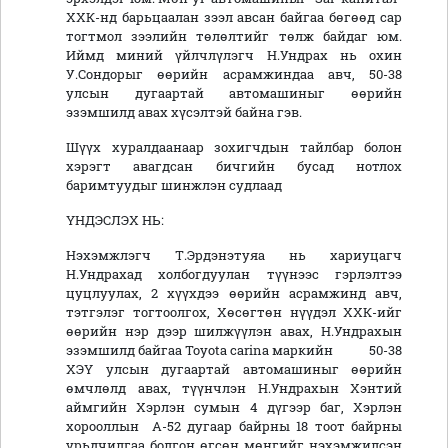
ХХК-нд барьцаалан зээл авсан байгаа бөгөөд сар
тогтмол зээлийн төлөлтийг төлж байдаг юм.
Иймд миний үйлчлүлэгч Н.Ундрах нь охин
У.Сондорыг өөрийн асрамжиндаа авч, 50-38
улсын дугаартай автомашиныг өөрийн
эзэмшилд авах хүсэлтэй байна гэв.
Шүүх хуралдаанаар зохигчдын тайлбар болон
хэрэгт авагдсан бичгийн бусад нотлох
баримтуудыг шинжлэн судлаад
ҮНДЭСЛЭХ НЬ:
Нэхэмжлэгч Т.Эрдэнэтуяа нь хариуцагч
Н.Ундрахад холбогдуулан түүнээс гэрлэлтээ
цуцлуулах, 2 хүүхдээ өөрийн асрамжинд авч,
тэтгэлэг тогтоолгох, Хөсөгтөн нүүдэл ХХК-ийг
өөрийн нэр дээр шилжүүлэн авах, Н.Ундрахын
эзэмшилд байгаа Toyota carina маркийн 50-38
ХЭҮ улсын дугаартай автомашиныг өөрийн
өмчлөлд авах, түүнчлэн Н.Ундрахын Хэнтий
аймгийн Хэрлэн сумын 4 дүгээр баг, Хэрлэн
хорооллын А-52 дугаар байрны 18 тоот байрны
урьдчилгаа болгон өгсөн мөнгийг нэхэмжилсэн