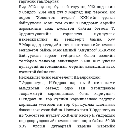
гаргасан тайлбартаа:
Бид 2012 онд гэр бүлээ батлуулж, 2012 онд охин
У.Сондор, 2014 онд хүү У.Маргад нар төрсөн. Би
өөрөө “Хөсөгтөн нүүдэл” ХХК-ийг үүсгэн
байгуулсан. Мөн том охин У.Сондорыг өөрийн
асрамжинд авах хүсэлтэй байгаа бөгөөд Т.
Эрдэнэтуяагийн гэрлэлтээ цуцлуулах
нэхэмжлэлийг нь зөвшөөрч байна. Хүү
У.Маргадад хүүхдийн тэтгэлэг төлөхийг хүлээн
зөвшөөрч байна. Мөн миний “Анунгоо” ХХК-тай
байгуулсан гэрээг гүйцэтгэх болон зээлийн
төлбөрөө төлөхөд ашигладаг 50-38 ХЭҮ улсын
дугаартай автомашиныг өөрийн эзэмшилд авах
хүсэлтэй байна гэв.
Нэхэмжлэгчийн өмгөөлөгч Б.Баярсайхан:
Т.Эрдэнэтуяа, Н.Ундрах нар нь 5 жил хамт
амьдарсан бөгөөд одоо зан харилцааны
таарамжгүй харилцаанаас болж хариуцагч
Н.Ундрах нь гэр бүлийн харилцаанаас гадуурх
харилцаа үүсгэсэн нь гэр бүл цуцлах шалтгаан
болсон гэж үзэж байна. Нэхэмжлэгч Т.Эрдэнэтуяа
нь “Хөсөгтөн нүүдэл” ХХК-ийг нөхөр Н.Ундрахын
нэр дээр үлдээхийг хүлээн зөвшөөрч байна. 50-38
ХЭҮ улсын дугаартай карина маркийн