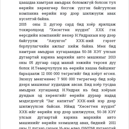
цаашдаа хамтран амьдрах боломжгүй болсон тул
өөрийн хөрөнгөөр босгож үүсгэн байгуулсан
компаниа өөрийн нэр дээр шилжүүлж авах
хүсэлтэй байна.
2015 оны 11 дүгээр сард бид хоёр ярилцаж
тохиролцоод “Хөсөгтөн нүүдэл” ХХК гэх
өөрсдийн компанийг нөхөр Н.Ундрахын нэр дээр
байгуулж “Анунгоо” ХХК-ний гэрээт
борлуулагчийн ажлыг хийж байна. Мөн бид
хамтран амьдрах хугацаандаа 50-38 ХЭҮ улсын
дугаартай карина маркийн авто машиныг 2013
оны 05 дугаар сард манай ээжийн төрсөн дүү
болох И.Төмөрчулуун нь өөрийн хашаа байшинг
барьцаалж 12 000 000 төгрөгийг бид хоёрт өгсөн.
Энэхүү мөнгөнөөс 7 900 000 төгрөгөөр бид хоёр
дээрх машиныг худалдаж авсан. Бид хоёр тусдаа
амьдрах хугацаанд Н.Ундрах нь бид хоёрын
дундын эд хөрөнгийг өөрийн дураар надад
мэдэгдэлгүй “Заг капитал” ХХК-ний нэр дээр
шилжүүлсэн байсан. Иймд “Хөсөгтөн нүүдэл”
ХХК-ийг өөрийн нэр дээр шилжүүлэх, 50-38 ХЭҮ
улсын дугаартай карина маркийн авто
машинийг өөрийн эзэмшилд авах, бидний 2011
оны 11 дүгээр сарын 16-ны өдөр 0160768 дугаартай