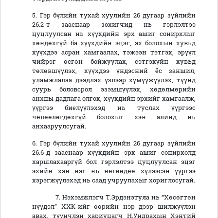
5. Гэр бүлийн тухай хуулийн 26 дугаар зүйлийн
26.2-т зааснаар зохигчид нь гэрлэлтээ
цуцлуулсан нь хүүхдийн эрх ашиг сонирхлыг
хөндөхгүй ба хүүхдийн эцэг, эх болохын хувьд
хүүхдээ асран хамгаалах, тэжээн тэтгэх, эрүүл
чийрэг өсгөн бойжуулах, сэтгэхүйн хувьд
төлөвшүүлэх, хүүхдээ үндэсний ёс заншил,
уламжлалаа дээдлэх үзлээр хүмүүжүүлэх, түүнд
суурь боловсрол эзэмшүүлэх, хөдөлмөрийн
анхны дадлага олгох, хүүхдийн эрхийг хамгаалж,
үүргээ биелүүлэхэд нь туслах үүргээс
чөлөөлөгдөхгүй болохыг хэн алинд нь
анхааруулсугай.
6. Гэр бүлийн тухай хуулийн 26 дугаар зүйлийн
26.6-д зааснаар хүүхдийн эрх ашиг сонирхолд
харшлахааргүй бол гэрлэлтээ цуцлуулсан эцэг
эхийн хэн нэг нь нөгөөдөө хүлээсэн үүргээ
хэрэгжүүлэхэд нь саад учруулахыг хориглосугай.
7. Нэхэмжлэгч Т.Эрдэнэтуяа нь “Хөсөгтөн
нүүдэл” ХХК-ийг өөрийн нэр дээр шилжүүлэн
авах, түүнчлэн хариуцагч Н.Ундрахын Хэнтий