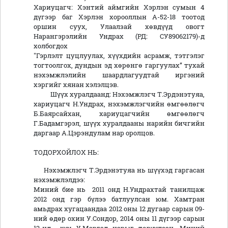
Хариуцагч: Хэнтий аймгийн Хэрлэн сумын 4
дүгээр баг Хэрлэн хорооллын А-52-18 тоотод
оршин суух, Улаалзай хөвдүүд овогт
Нарангэрэлийн Ундрах (РД: СУ89062179)-д
холбогдох
"Гэрлэлт цуцлуулах, хүүхдийн асрамж, тэтгэлэг
тогтоолгох, дундын эд хөрөнгө гаргуулах” тухай
нэхэмжлэлийн шаардлагуудтай иргэний
хэргийг хянан хэлэлцэв.
Шүүх хуралдаанд: Нэхэмжлэгч Т.Эрдэнэтуяа,
хариуцагч Н.Ундрах, нэхэмжлэгчийн өмгөөлөгч
Б.Баярсайхан, хариуцагчийн өмгөөлөгч
Г.Бадамгэрэл, шүүх хуралдааны нарийн бичгийн
даргаар А.Цэрэндулам нар оролцов.
ТОДОРХОЙЛОХ НЬ:
Нэхэмжлэгч Т.Эрдэнэтуяа нь шүүхэд гаргасан
нэхэмжлэлдээ:
Миний бие нь 2011 онд Н.Ундрахтай танилцаж
2012 онд гэр бүлээ батлуулсан юм. Хамтран
амьдрах хугацаандаа 2012 оны 12 дугаар сарын 09-
ний өдөр охин У.Сондор, 2014 оны 11 дүгээр сарын