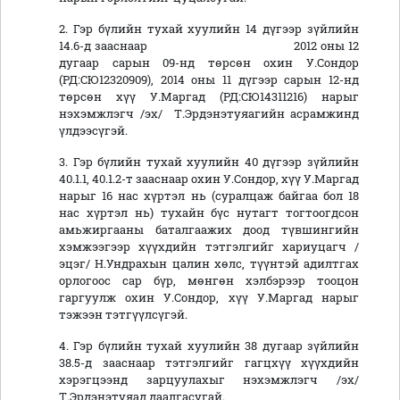
2. Гэр бүлийн тухай хуулийн 14 дүгээр зүйлийн
14.6-д зааснаар 2012 оны 12
дугаар сарын 09-нд төрсөн охин У.Сондор
(РД:СЮ12320909), 2014 оны 11 дүгээр сарын 12-нд
төрсөн хүү У.Маргад (РД:СЮ14311216) нарыг
нэхэмжлэгч /эх/ Т.Эрдэнэтуяагийн асрамжинд
үлдээсүгэй.
3. Гэр бүлийн тухай хуулийн 40 дүгээр зүйлийн
40.1.1, 40.1.2-т зааснаар охин У.Сондор, хүү У.Маргад
нарыг 16 нас хүртэл нь (суралцаж байгаа бол 18
нас хүртэл нь) тухайн бүс нутагт тогтоогдсон
амьжиргааны баталгаажих доод түвшингийн
хэмжээгээр хүүхдийн тэтгэлгийг хариуцагч /
эцэг/ Н.Ундрахын цалин хөлс, түүнтэй адилтгах
орлогоос сар бүр, мөнгөн хэлбэрээр тооцон
гаргуулж охин У.Сондор, хүү У.Маргад нарыг
тэжээн тэтгүүлсүгэй.
4. Гэр бүлийн тухай хуулийн 38 дугаар зүйлийн
38.5-д зааснаар тэтгэлгийг гагцхүү хүүхдийн
хэрэгцээнд зарцуулахыг нэхэмжлэгч /эх/
Т.Эрдэнэтуяад даалгасугай.