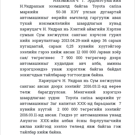
Нэхэмжлэгч Т. Эрдэнэтуяагийн
Н.Ундрахын эзэмшилд байгаа Toyota carina
маркийн 50-38 ХЭҮ улсын дугаартай
автомашиныг өөрийн өмчлөлд гаргуулж авах
тухай нэхэмжлэлийн шаардлагын хувьд
хариуцагч Н. Ундрах нь Хэнтий аймгийн Хэрлэн
сумын Сум хөгжүүлэх сангаас хэрчсэн гурил
хийх зориулалтаар 2013.04.29-ний өдөр 36 сарын
хугацаатай, сарын 0,25 хувийн хүүтэйгээр
зээлийн гэрээ хийж авсан 12 000 000 /арван хоёр
сая/ төгрөгнөөс 7 900 000 төгрөгөөр дээрх
автомашиныг худалдан авч алба, амины
хэрэгцээндээ унаж хэрэглэж байгаа байдал
зохигчдын тайлбараар тогтоогдож байна.
Хариуцагч Н. Ундрах нь Сум хөгжүүлэх
сангаас авсан дээрх зээлийг 2016.03.11-нд өөрөө
төлж барагдуулсан. Мөнгөний хэрэгцээ
шаардлагаас үүдэн Toyota carina маркийн уг
автомашиныг Заг капитал ХХК-нд барьцаалж 7
хувийн хүүтэй 2 000 000 төгрөгийн зээлийг
2016.03.11-нд авсан. Гэхдээ уг автомашинаа унаад
Анунгоо ХХК-ийн албан ёсны борлуулагчийн
ажлаа хийгээд зээлээ төлөөд явж байгаа гэж
тайлбар хийж байна.