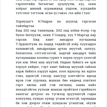
гэрлэлтийн баталгааг цуцлуулж, хүү, охин
хоёрыг миний асрамжинд үлдээж, хүүхдийн
тэтгэлэг тогтоож өгнө үү гэжээ. /хх-ийн 1 тал/
Хариуцагч Н.Ундрах нь шүүхэд гаргасан
тайлбартаа:
Бид 2011 онд танилцаж, 2012 онд албан ёсоор гэр
бүлээ батлуулж, охин У.Сондор, хүү У.Маргад нар
гарсан. Бид хамт амьдрах хугацаанд
Т.Эрдэнэтуяа нь надад төдийгүй хоёр хүүхэддээ
халамжгүй, амьдралдаа арчаа муутай, залхуу,
бэлэнчлэх сэтгэлгээтэй, надтай амьдарч байх
хугацаандаа хоолны гурил ч өөрөө зуурч үзээгүй
хүн юм. Мөн ааш муутай. Надаас байнга өө эрж
хэрүүл хийдэг, гэрт хамт байхад муухай сайхан
харж байнга хэрүүл өднө, хоол идэхээр их идлээ
гэнэ, идэхгүй гэхээр хаагуур хэнтэйгээ идээд
ирэв гэж уурлана, жаахан бие өвдөөд хэвтвэл
гарч ажлаа хий гэж загнана, хааяа найз
нөхөдтэйгөө уулзаж жаахан оройтвол гэрийнхээ
хаалгыг дотроос нь түгжээд оруулахгүй гадаа
хонуулна, хувцас хунар угааж өгөхгүй, заримдаа
би ээж дээрээ очиж хувцасаа угаалгаж, оёулж