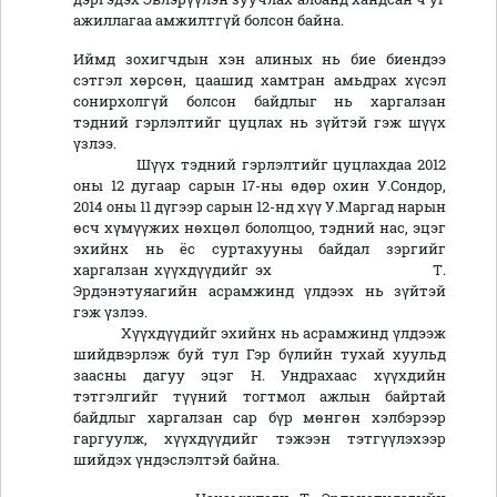
ажиллагаа амжилтгүй болсон байна.
Иймд зохигчдын хэн алиных нь бие биендээ
сэтгэл хөрсөн, цаашид хамтран амьдрах хүсэл
сонирхолгүй болсон байдлыг нь харгалзан
тэдний гэрлэлтийг цуцлах нь зүйтэй гэж шүүх
үзлээ.
Шүүх тэдний гэрлэлтийг цуцлахдаа 2012
оны 12 дугаар сарын 17-ны өдөр охин У.Сондор,
2014 оны 11 дүгээр сарын 12-нд хүү У.Маргад нарын
өсч хүмүүжих нөхцөл бололцоо, тэдний нас, эцэг
эхийнх нь ёс суртахууны байдал зэргийг
харгалзан хүүхдүүдийг эх Т.
Эрдэнэтуяагийн асрамжинд үлдээх нь зүйтэй
гэж үзлээ.
Хүүхдүүдийг эхийнх нь асрамжинд үлдээж
шийдвэрлэж буй тул Гэр бүлийн тухай хуульд
заасны дагуу эцэг Н. Ундрахаас хүүхдийн
тэтгэлгийг түүний тогтмол ажлын байртай
байдлыг харгалзан сар бүр мөнгөн хэлбэрээр
гаргуулж, хүүхдүүдийг тэжээн тэтгүүлэхээр
шийдэх үндэслэлтэй байна.