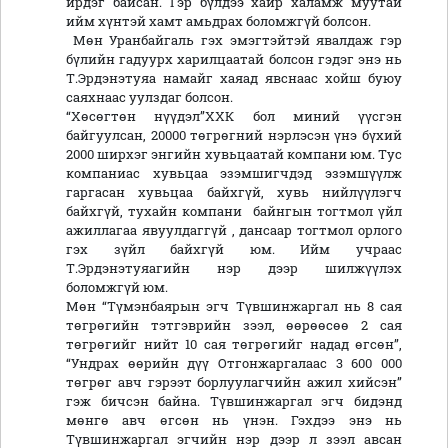
ирдэг байсан. Гэр бүлдээ хайр халамж муутай
ийм хүнтэй хамт амьдрах боломжгүй болсон.
Мөн Уранбайгаль гэх эмэгтэйтэй явалдаж гэр
бүлийн гадуурх харилцаатай болсон гэдэг энэ нь
Т.Эрдэнэтуяа намайг хаяад явснаас хойш буюу
саяхнаас уулздаг болсон.
“Хөсөгтөн нүүдэл”ХХК бол миний үүсгэн
байгуулсан, 20000 төгрөгний нэрлэсэн үнэ бүхий
2000 ширхэг энгийн хувьцаатай компани юм. Тус
компаниас хувьцаа эзэмшигчдэд эзэмшүүлж
гаргасан хувьцаа байхгүй, хувь нийлүүлэгч
байхгүй, тухайн компани байнгын тогтмол үйл
ажиллагаа явуулдаггүй , дансаар тогтмол орлого
гэх зүйл байхгүй юм. Ийм учраас
Т.Эрдэнэтуяагийн нэр дээр шилжүүлэх
боломжгүй юм.
Мөн “Түмэнбаярын эгч Түвшинжаргал нь 8 сая
төгрөгийн тэтгэврийн зээл, өөрөөсөө 2 сая
төгрөгийг нийт 10 сая төгрөгийг надад өгсөн”,
“Ундрах өөрийн дүү Отгонжаргалаас 3 600 000
төгрөг авч гэрээт борлуулагчийн ажил хийсэн”
гэж бичсэн байна. Түвшинжаргал эгч бидэнд
мөнгө авч өгсөн нь үнэн. Гэхдээ энэ нь
Түвшинжаргал эгчийн нэр дээр л зээл авсан