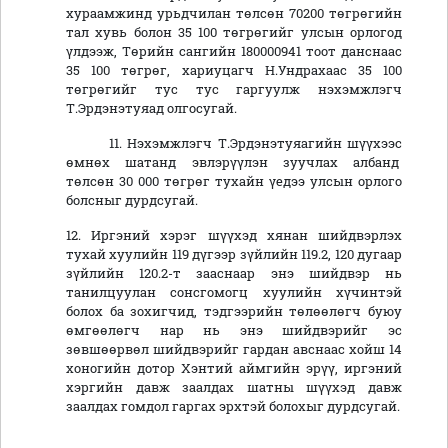
хураамжинд урьдчилан төлсөн 70200 төгрөгийн
тал хувь болон 35 100 төгрөгийг улсын орлогод
үлдээж, Төрийн сангийн 180000941 тоот данснаас
35 100 төгрөг, хариуцагч Н.Ундрахаас 35 100
төгрөгийг тус тус гаргуулж нэхэмжлэгч
Т.Эрдэнэтуяад олгосугай.
11. Нэхэмжлэгч Т.Эрдэнэтуяагийн шүүхээс
өмнөх шатанд эвлэрүүлэн зуучлах албанд
төлсөн 30 000 төгрөг тухайн үедээ улсын орлого
болсныг дурдсугай.
12. Иргэний хэрэг шүүхэд хянан шийдвэрлэх
тухай хуулийн 119 дүгээр зүйлийн 119.2, 120 дугаар
зүйлийн 120.2-т зааснаар энэ шийдвэр нь
танилцуулан сонсгомогц хуулийн хүчинтэй
болох ба зохигчид, тэдгээрийн төлөөлөгч буюу
өмгөөлөгч нар нь энэ шийдвэрийг эс
зөвшөөрвөл шийдвэрийг гардан авснаас хойш 14
хоногийн дотор Хэнтий аймгийн эрүү, иргэний
хэргийн давж заалдах шатны шүүхэд давж
заалдах гомдол гаргах эрхтэй болохыг дурдсугай.