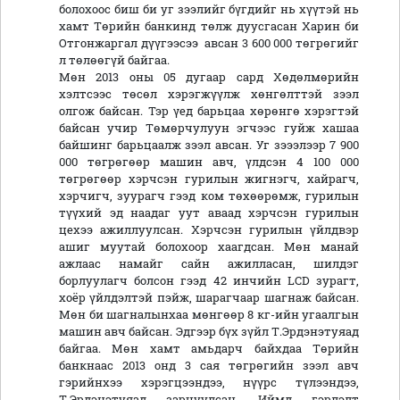
болохоос биш би уг зээлийг бүгдийг нь хүүтэй нь
хамт Төрийн банкинд төлж дуусгасан Харин би
Отгонжаргал дүүгээсээ авсан 3 600 000 төгрөгийг
л төлөөгүй байгаа.
Мөн 2013 оны 05 дугаар сард Хөдөлмөрийн
хэлтсээс төсөл хэрэгжүүлж хөнгөлттэй зээл
олгож байсан. Тэр үед барьцаа хөрөнгө хэрэгтэй
байсан учир Төмөрчулуун эгчээс гуйж хашаа
байшинг барьцаалж зээл авсан. Уг зэээлээр 7 900
000 төгрөгөөр машин авч, үлдсэн 4 100 000
төгрөгөөр хэрчсэн гурилын жигнэгч, хайрагч,
хэрчигч, зуурагч гээд ком төхөөрөмж, гурилын
түүхий эд наадаг уут аваад хэрчсэн гурилын
цехээ ажиллуулсан. Хэрчсэн гурилын үйлдвэр
ашиг муутай болохоор хаагдсан. Мөн манай
ажлаас намайг сайн ажилласан, шилдэг
борлуулагч болсон гээд 42 инчийн LCD зурагт,
хоёр үйлдэлтэй пэйж, шарагчаар шагнаж байсан.
Мөн би шагналынхаа мөнгөөр 8 кг-ийн угаалгын
машин авч байсан. Эдгээр бүх зүйл Т.Эрдэнэтуяад
байгаа. Мөн хамт амьдарч байхдаа Төрийн
банкнаас 2013 онд 3 сая төгрөгийн зээл авч
гэрийнхээ хэрэгцээндээ, нүүрс түлээндээ,
Т.Эрдэнэтуяад зарцуулсан. Иймд гэрлэлт