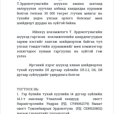
Т.Эрдэнэтуяагийн шүүхээс өмнөх шатанд
эвлэрүүлэн зуучлах албанд хандахдаа хураамж
болгон төлсөн 30 000 төгрөг /гучин мянга/ нь
тухайн үедээ улсын орлого болсныг мөн
шийдвэрт дурдах нь зүйтэй байна.
Ийнхүү нэхэмжлэгч Т. Эрдэнэтуяагийн
шүүхэд гаргасан нэхэмжлэлийн шаардлагуудын
зарим хэсгийг хангаж шийдвэрлэж байгаа тул
улсын тэмдэгтийн хураамжийг мөн хэмжээгээр
зохигчдоос хуваан гаргуулах нь зүйтэй гэж
үзлээ.
Иргэний хэрэг шүүхэд хянан шийдвэрлэх
тухай хуулийн 115 дугаар зүйлийн 115.2.2, 116, 118
дугаар зүйлүүдийг удирдлага болгон
ТОГТООХ НЬ:
1. Гэр бүлийн тухай хуулийн 14 дүгээр зүйлийн
14.1-т зааснаар Улаалзай хөвдүүд овогт
Нарангэрэлийн Ундрах (РД: СУ89062179) Ямаат
овогт Түмэнбаярын Эрдэнэтуяа (РД: СЕ89120802)
нарын гэрлэлтийг цуцалсугай.