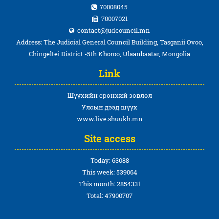
70008045
70007021
contact@judcouncil.mn
Address: The Judicial General Council Building, Tasganii Ovoo,
Chingeltei District -5th Khoroo, Ulaanbaatar, Mongolia
Link
Шүүхийн ерөнхий зөвлөл
Улсын дээд шүүх
www.live.shuukh.mn
Site access
Today: 63088
This week: 539064
This month: 2854331
Total: 47900707