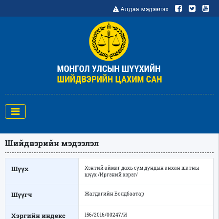
Алдаа мэдээлэх
Шийдвэрийн мэдээлэл
Шүүх
Хэнтий аймаг дахь сум дундын анхан шатны
шүүх /Иргэний хэрэг/
Шүүгч
Жагдагийн Болдбаатар
Хэргийн индекс
156/2016/00247/И