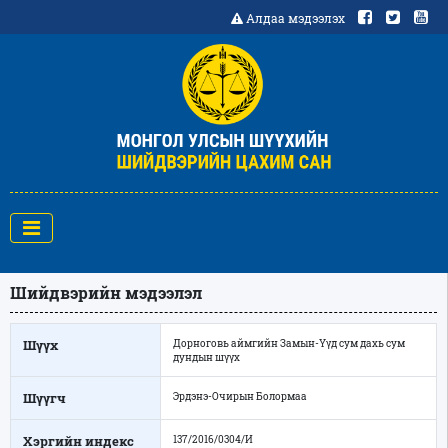
Алдаа мэдээлэх
Шийдвэрийн мэдээлэл
Шүүх
Дорноговь аймгийн Замын-Үүд сум дахь сум
дундын шүүх
Шүүгч
Эрдэнэ-Очирын Болормаа
Хэргийн индекс
137/2016/0304/И