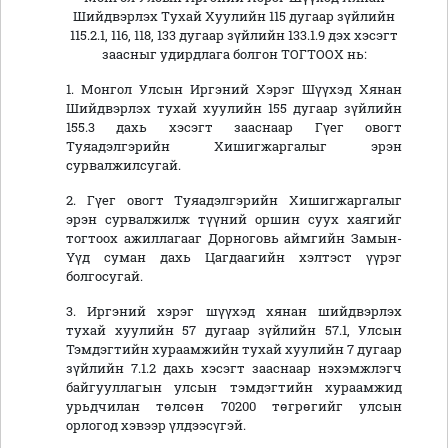
Шийдвэрлэх Тухай Хуулийн 115 дугаар зүйлийн
115.2.1, 116, 118, 133 дугаар зүйлийн 133.1.9 дэх хэсэгт
заасныг удирдлага болгон ТОГТООХ нь:
1. Монгол Улсын Иргэний Хэрэг Шүүхэд Хянан
Шийдвэрлэх тухай хуулийн 155 дугаар зүйлийн
155.3 дахь хэсэгт зааснаар Гүег овогт
Туяадэлгэрийн Хишигжаргалыг эрэн
сурвалжилсугай.
2. Гүег овогт Туяадэлгэрийн Хишигжаргалыг
эрэн сурвалжилж түүний оршин суух хаягийг
тогтоох ажиллагааг Дорноговь аймгийн Замын-
Үүд суман дахь Цагдаагийн хэлтэст үүрэг
болгосугай.
3. Иргэний хэрэг шүүхэд хянан шийдвэрлэх
тухай хуулийн 57 дугаар зүйлийн 57.1, Улсын
Тэмдэгтийн хураамжийн тухай хуулийн 7 дугаар
зүйлийн 7.1.2 дахь хэсэгт зааснаар нэхэмжлэгч
байгууллагын улсын тэмдэгтийн хураамжид
урьдчилан төлсөн 70200 төгрөгийг улсын
орлогод хэвээр үлдээсүгэй.