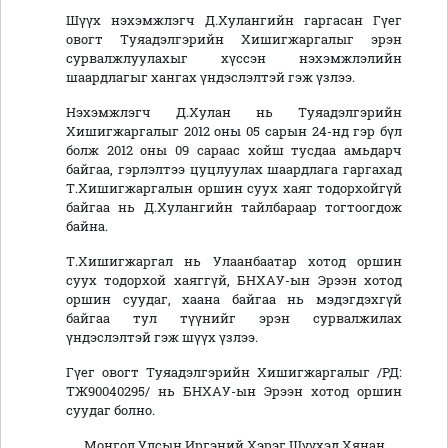
Шүүх нэхэмжлэгч Д.Хулангийн гаргасан Гүег
овогт Туяадэлгэрийн Хишигжаргалыг эрэн
сурвалжлуулахыг хүссэн нэхэмжлэлийн
шаардлагыг хангах үндэслэлтэй гэж үзлээ.
Нэхэмжлэгч Д.Хулан нь Туяадэлгэрийн
Хишигжаргалыг 2012 оны 05 сарын 24-нд гэр бүл
болж 2012 оны 09 сараас хойш тусдаа амьдарч
байгаа, гэрлэлтээ цуцлуулах шаардлага гаргахад
Т.Хишигжаргалын оршин суух хаяг тодорхойгүй
байгаа нь Д.Хулангийн тайлбараар тогтоогдож
байна.
Т.Хишигжаргал нь Улаанбаатар хотод оршин
суух тодорхой хаяггүй, БНХАУ-ын Эрээн хотод
оршин суудаг, хаана байгаа нь мэдэгдэхгүй
байгаа тул түүнийг эрэн сурвалжилах
үндэслэлтэй гэж шүүх үзлээ.
Гүег овогт Туяадэлгэрийн Хишигжаргалыг /РД:
ТЖ90040295/ нь БНХАУ-ын Эрээн хотод оршин
суудаг болно.
Монгол Улсын Иргэний Хэрэг Шүүхэд Хянан