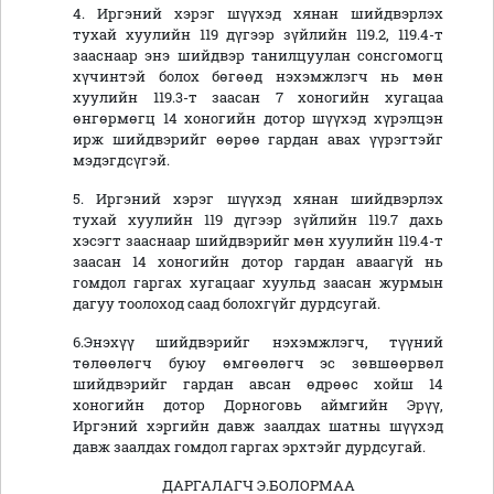
4. Иргэний хэрэг шүүхэд хянан шийдвэрлэх
тухай хуулийн 119 дүгээр зүйлийн 119.2, 119.4-т
зааснаар энэ шийдвэр танилцуулан сонсгомогц
хүчинтэй болох бөгөөд нэхэмжлэгч нь мөн
хуулийн 119.3-т заасан 7 хоногийн хугацаа
өнгөрмөгц 14 хоногийн дотор шүүхэд хүрэлцэн
ирж шийдвэрийг өөрөө гардан авах үүрэгтэйг
мэдэгдсүгэй.
5. Иргэний хэрэг шүүхэд хянан шийдвэрлэх
тухай хуулийн 119 дүгээр зүйлийн 119.7 дахь
хэсэгт зааснаар шийдвэрийг мөн хуулийн 119.4-т
заасан 14 хоногийн дотор гардан аваагүй нь
гомдол гаргах хугацааг хуульд заасан журмын
дагуу тоолоход саад болохгүйг дурдсугай.
6.Энэхүү шийдвэрийг нэхэмжлэгч, түүний
төлөөлөгч буюу өмгөөлөгч эс зөвшөөрвөл
шийдвэрийг гардан авсан өдрөөс хойш 14
хоногийн дотор Дорноговь аймгийн Эрүү,
Иргэний хэргийн давж заалдах шатны шүүхэд
давж заалдах гомдол гаргах эрхтэйг дурдсугай.
ДАРГАЛАГЧ Э.БОЛОРМАА