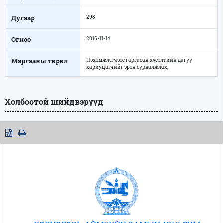
Дугаар
298
Огноо
2016-11-14
Маргааны төрөл
Нэхэмжлэгчээс гаргасан хүсэлтийн дагуу
хариуцагчийг эрэн сурвалжлах,
Холбоотой шийдвэрүүд