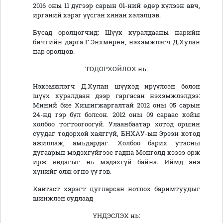
2016 оны 11 дүгээр сарын 01-ний өдөр хүлээн авч,
иргэний хэрэг үүсгэн хянан хэлэлцэв.
Бусад оролцогчид: Шүүх хуралдааны нарийн
бичгийн дарга Г.Энхмөрөн, нэхэмжлэгч Д.Хулан
нар оролцов.
ТОДОРХОЙЛОХ нь:
Нэхэмжлэгч Д.Хулан шүүхэд ирүүлсэн болон
шүүх хуралдаан дээр гаргасан нэхэмжлэлдээ:
Миний бие Хишигжаргалтай 2012 оны 05 сарын
24-нд гэр бүл болсон. 2012 оны 09 сараас хойш
холбоо тогтоогоогүй. Улаанбаатар хотод оршин
суудаг тодорхой хаяггүй, БНХАУ-ын Эрээн хотод
ажиллаж, амьдардаг. Холбоо барих утасны
дугаарын мэдэхгүйгээс гадна Монголд хэзээ орж
ирж явдагыг нь мэдэхгүй байна. Иймд энэ
хүнийг олж өгнө үү гэв.
Хавтаст хэрэгт цугларсан нотлох баримтуудыг
шинжлэн судлаад
ҮНДЭСЛЭХ нь: