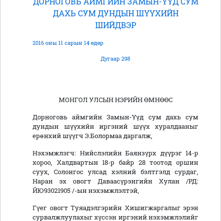
ДОРНОГОВЬ АЙМГИЙН ЗАМЫН-ҮҮД СУМ
ДАХЬ СУМ ДУНДЫН ШҮҮХИЙН
ШИЙДВЭР
2016 оны 11 сарын 14 өдөр
Дугаар 298
МОНГОЛ УЛСЫН НЭРИЙН ӨМНӨӨС
Дорноговь аймгийн Замын-Үүд сум дахь сум
дундын шүүхийн иргэний шүүх хуралдааныг
ерөнхий шүүгч Э.Болормаа даргалж,
Нэхэмжлэгч: Нийслэлийн Баянзүрх дүүрэг 14-р
хороо, Халдвартын 18-р байр 28 тоотод оршин
суух, Солонгос улсад хэлний бэлтгэлд сурдаг,
Наран эх овогт Даваасүрэнгийн Хулан /РД:
ЙЮ93021905 /-ын нэхэмжлэлтэй,
Гүег овогт Туяадэлгэрийн Хишигжаргалыг эрэн
сурвалжлуулахыг хүссэн иргэний нэхэмжлэлийг