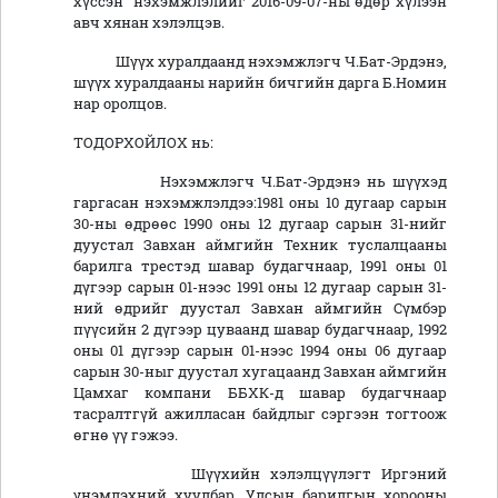
хүссэн нэхэмжлэлийг 2016-09-07-ны өдөр хүлээн
авч хянан хэлэлцэв.
Шүүх хуралдаанд нэхэмжлэгч Ч.Бат-Эрдэнэ,
шүүх хуралдааны нарийн бичгийн дарга Б.Номин
нар оролцов.
ТОДОРХОЙЛОХ нь:
Нэхэмжлэгч Ч.Бат-Эрдэнэ нь шүүхэд
гаргасан нэхэмжлэлдээ:1981 оны 10 дугаар сарын
30-ны өдрөөс 1990 оны 12 дугаар сарын 31-нийг
дуустал Завхан аймгийн Техник туслалцааны
барилга трестэд шавар будагчнаар, 1991 оны 01
дүгээр сарын 01-нээс 1991 оны 12 дугаар сарын 31-
ний өдрийг дуустал Завхан аймгийн Сүмбэр
пүүсийн 2 дүгээр цуваанд шавар будагчнаар, 1992
оны 01 дүгээр сарын 01-нээс 1994 оны 06 дугаар
сарын 30-ныг дуустал хугацаанд Завхан аймгийн
Цамхаг компани ББХК-д шавар будагчнаар
тасралтгүй ажилласан байдлыг сэргээн тогтоож
өгнө үү гэжээ.
Шүүхийн хэлэлцүүлэгт Иргэний
үнэмлэхний хуулбар, Улсын барилгын хорооны