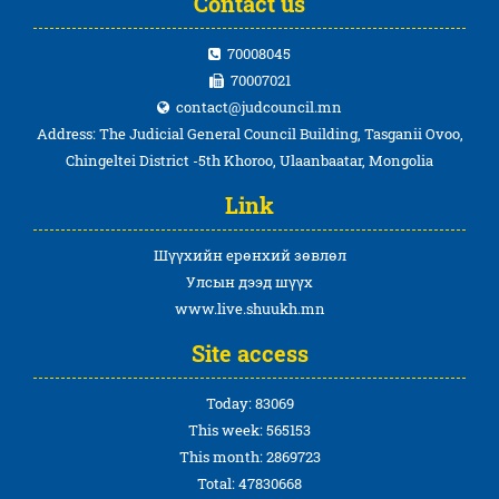
Contact us
70008045
70007021
contact@judcouncil.mn
Address: The Judicial General Council Building, Tasganii Ovoo,
Chingeltei District -5th Khoroo, Ulaanbaatar, Mongolia
Link
Шүүхийн ерөнхий зөвлөл
Улсын дээд шүүх
www.live.shuukh.mn
Site access
Today: 83069
This week: 565153
This month: 2869723
Total: 47830668