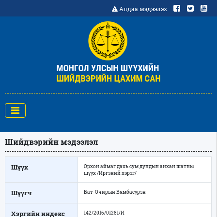
Алдаа мэдээлэх
Шийдвэрийн мэдээлэл
Шүүх
Орхон аймаг дахь сум дундын анхан шатны
шүүх /Иргэний хэрэг/
Шүүгч
Бат-Очирын Бямбасүрэн
Хэргийн индекс
142/2016/01281/И