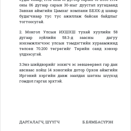
оны 06 дугаар сарын 30-ныг дуустал хугацаанд
Завхан аймгийн Цамхаг компани ББХК-д шавар
будагчнаар тус тус ажиллаж байсан байдлыг
тогтоосугай.
2. Монгол Улсын ИХШХШ тухай хуулийн 58
дугаар зүйлийн 58.3-д заасны дагуу
нэхэмжлэгчээс улсын тэмдэгтийн хураамжинд
төлсөн 70.200 төгрөгийг Төрийн санд хэвээр
үлдээсүгэй.
3.Энэ шийдвэрийг зохигч эс зөвшөөрвөл гар дан
авснаас хойш 14 хоногийн дотор Орхон аймгийн
Иргэний хэргийн давж заалдах шатны шүүхэд
гомдол гаргах эрхтэй.
ДАРГАЛАГЧ, ШҮҮГЧ Б.БЯМБАСҮРЭН