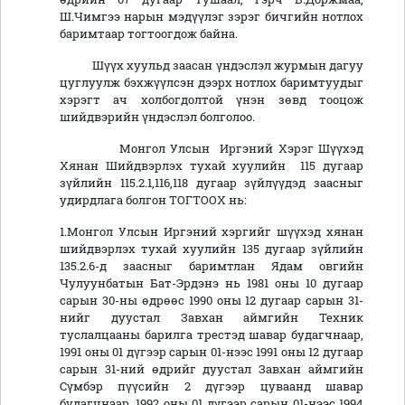
Ш.Чимгээ нарын мэдүүлэг зэрэг бичгийн нотлох
баримтаар тогтоогдож байна.
Шүүх хуульд заасан үндэслэл журмын дагуу
цуглуулж бэхжүүлсэн дээрх нотлох баримтуудыг
хэрэгт ач холбогдолтой үнэн зөвд тооцож
шийдвэрийн үндэслэл болголоо.
Монгол Улсын Иргэний Хэрэг Шүүхэд
Хянан Шийдвэрлэх тухай хуулийн 115 дугаар
зүйлийн 115.2.1,116,118 дугаар зүйлүүдэд заасныг
удирдлага болгон ТОГТООХ нь:
1.Монгол Улсын Иргэний хэргийг шүүхэд хянан
шийдвэрлэх тухай хуулийн 135 дугаар зүйлийн
135.2.6-д заасныг баримтлан Ядам овгийн
Чулуунбатын Бат-Эрдэнэ нь 1981 оны 10 дугаар
сарын 30-ны өдрөөс 1990 оны 12 дугаар сарын 31-
нийг дуустал Завхан аймгийн Техник
туслалцааны барилга трестэд шавар будагчнаар,
1991 оны 01 дүгээр сарын 01-нээс 1991 оны 12 дугаар
сарын 31-ний өдрийг дуустал Завхан аймгийн
Сүмбэр пүүсийн 2 дүгээр цуваанд шавар
будагчнаар, 1992 оны 01 дүгээр сарын 01-нээс 1994