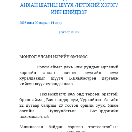
АНХАН ШАТНЫ ШҮҮХ /ИРГЭНИЙ ХЭРЭГ/
ИЙН ШИЙДВЭР
2016 оны 09 сарын 14 өдөр
Дугаар 01117
МОНГОЛ УЛСЫН НЭРИЙН ӨМНӨӨС
Орхон аймаг дахь Сум дундын Иргэний
хэргийн анхан шатны шүүхийн шүүх
хуралдааныг шүүгч Б.Бямбасүрэн даргалж
хийсэн шүүх хуралдаанаар
Нэхэмжлэгч: 1965 онд төрсөн, эрэгтэй,
Орхон аймаг, Баян-өндөр сум, Уурхайчин багийн
22 дугаар байрны 25 тоотод оршин суух, Ядам
овгийн Чулуунбатын Бат-Эрдэнийн
нэхэмжлэлтэй
“Ажилласан байдал сэргээн тогтоолгох”-ыг