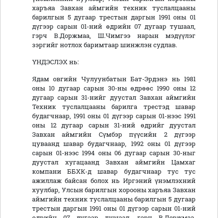
харъяа Завхан аймгийн техник туслалцааны
барилгын 5 дугаар трестын даргын 1991 оны 01
дүгээр сарын 01-ний өдрийн 07 дугаар тушаал,
гэрч В.Доржмаа, Ш.Чимгээ нарын мэдүүлэг
зэргийг нотлох баримтаар шинжлэн судлав.
ҮНДЭСЛЭХ нь:
Ядам овгийн Чулуунбатын Бат-Эрдэнэ нь 1981
оны 10 дугаар сарын 30-ны өдрөөс 1990 оны 12
дугаар сарын 31-нийг дуустал Завхан аймгийн
Техник туслалцааны барилга трестэд шавар
будагчнаар, 1991 оны 01 дүгээр сарын 01-нээс 1991
оны 12 дугаар сарын 31-ний өдрийг дуустал
Завхан аймгийн Сүмбэр пүүсийн 2 дүгээр
цуваанд шавар будагчнаар, 1992 оны 01 дүгээр
сарын 01-нээс 1994 оны 06 дугаар сарын 30-ныг
дуустал хугацаанд Завхан аймгийн Цамхаг
компани ББХК-д шавар будагчнаар тус тус
ажиллаж байсан болох нь Иргэний үнэмлэхний
хуулбар, Улсын барилгын хорооны харъяа Завхан
аймгийн техник туслалцааны барилгын 5 дугаар
трестын даргын 1991 оны 01 дүгээр сарын 01-ний
өдрийн 07 дугаар тушаал, гэрч В.Доржмаа,