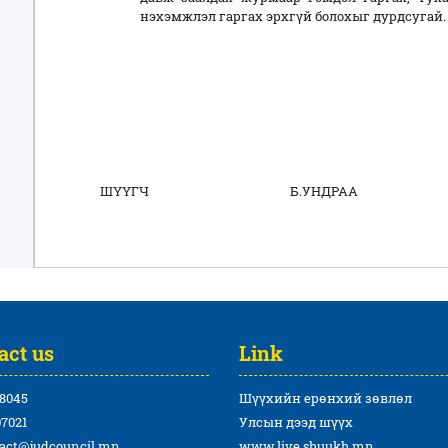
нэхэмжлэл гаргах эрхгүй болохыг дурдсугай.
ШҮҮГЧ Б.УНДРАА
act us
Link
8045
Шүүхийн ерөнхий зөвлөл
7021
Улсын дээд шүүх
act@judcouncil.mn
www.live.shuukh.mn