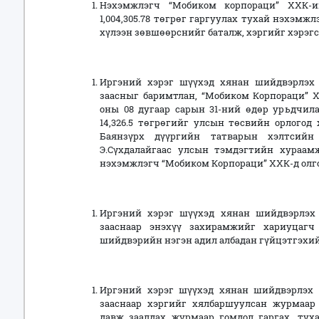
Нэхэмжлэгч “Мобиком корпораци” ХХК-и
1,004,305.78 төгрөг гаргуулах тухай нэхэмж
хүлээн зөвшөөрснийг баталж, хэргийг хэрэгс
Иргэний хэрэг шүүхэд хянан шийдвэрлэх т
заасныг баримтлан, “Мобиком Корпораци” 
оны 08 дугаар сарын 31-ний өдөр урьдчила
14,326.5 төгрөгийг улсын төсвийн орлогод х
Баянзүрх дүүргийн татварын хэлтсийн 
Э.Сүхдалайгаас улсын тэмдэгтийн хураамжи
нэхэмжлэгч “Мобиком Корпораци” ХХК-д олго
Иргэний хэрэг шүүхэд хянан шийдвэрлэх т
зааснаар энэхүү захирамжийг хариуцагч
шийдвэрийн нэгэн адил албадан гүйцэтгэхий
Иргэний хэрэг шүүхэд хянан шийдвэрлэх 
зааснаар хэргийг хялбаршуулсан журмаа
давж заалдах журмаар гомдол гаргах, тух