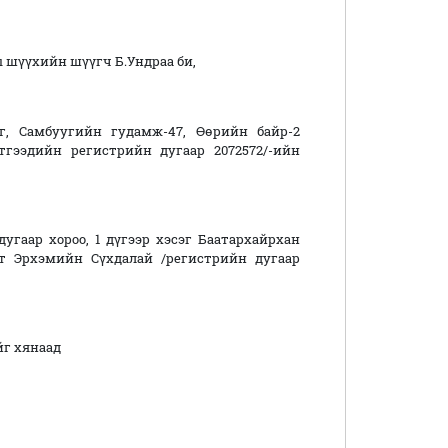
шүүхийн шүүгч Б.Ундраа би,
г, Самбуугийн гудамж-47, Өөрийн байр-2
гээдийн регистрийн дугаар 2072572/-ийн
дугаар хороо, 1 дүгээр хэсэг Баатархайрхан
т Эрхэмийн Сүхдалай /регистрийн дугаар
йг хянаад