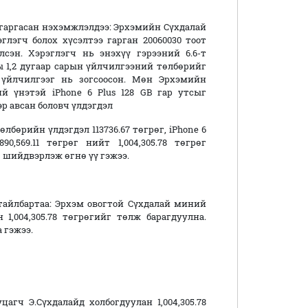
гаргасан нэхэмжлэлдээ: Эрхэмийн Сүхдалай
глэгч болох хүсэлтээ гарган 20060030 тоот
лсэн. Хэрэглэгч нь энэхүү гэрээний 6.6-т
ны 1,2 дугаар сарын үйлчилгээний төлбөрийг
 үйлчилгээг нь зогсоосон. Мөн Эрхэмийн
ний үнэтэй iPhone 6 Plus 128 GB гар утсыг
эр авсан боловч үлдэгдэл
бөрийн үлдэгдэл 113736.67 төгрөг, iPhone 6
,569.11 төгрөг нийт 1,004,305.78 төгрөг
 шийдвэрлэж өгнө үү гэжээ.
тайлбартаа: Эрхэм овогтой Сүхдалай миний
,004,305.78 төгрөгийг төлж барагдуулна.
 гэжээ.
гч Э.Сүхдалайд холбогдуулан 1,004,305.78