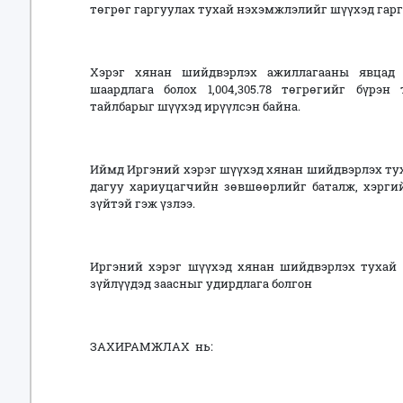
төгрөг гаргуулах тухай нэхэмжлэлийг шүүхэд гарг
Хэрэг хянан шийдвэрлэх ажиллагааны явцад 
шаардлага болох 1,004,305.78 төгрөгийг бүрэн
тайлбарыг шүүхэд ирүүлсэн байна.
Иймд Иргэний хэрэг шүүхэд хянан шийдвэрлэх туха
дагуу хариуцагчийн зөвшөөрлийг баталж, хэрги
зүйтэй гэж үзлээ.
Иргэний хэрэг шүүхэд хянан шийдвэрлэх тухай х
зүйлүүдэд заасныг удирдлага болгон
ЗАХИРАМЖЛАХ нь: