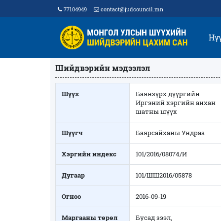
77104949
contact@judcouncil.mn
Нү
Шийдвэрийн мэдээлэл
Шүүх
Баянзүрх дүүргийн
Иргэний хэргийн анхан
шатны шүүх
Шүүгч
Баярсайханы Ундраа
Хэргийн индекс
101/2016/08074/И
Дугаар
101/ШШ2016/05878
Огноо
2016-09-19
Маргааны төрөл
Бусад зээл,