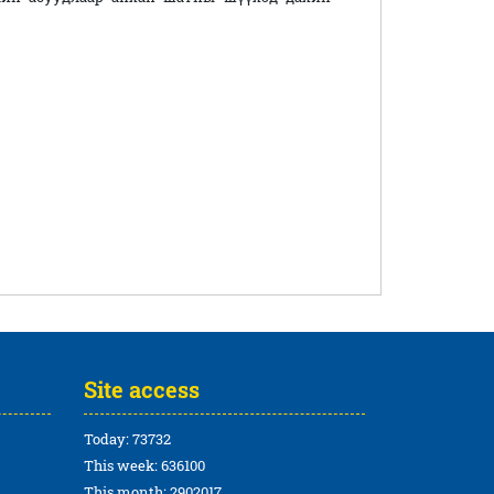
Site access
Today: 73732
This week: 636100
This month: 2902017