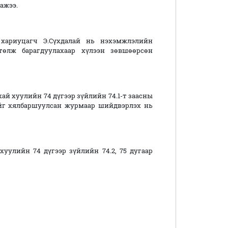
ажээ.
хариуцагч Э.Сүхдалай нь нэхэмжлэлийн
 төлж барагдуулахаар хүлээн зөвшөөрсөн
й хуулийн 74 дүгээр зүйлийн 74.1-т заасны
йг хялбаршуулсан журмаар шийдвэрлэх нь
уулийн 74 дүгээр зүйлийн 74.2, 75 дугаар