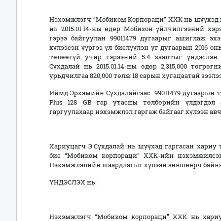
Нэхэмжлэгч “Мобиком Корпораци” ХХК нь шүүхэд 
нь 2015.01.14-ны өдөр Мобизон үйлчилгээний хэрэ
гэрээ байгуулан 99011479 дугаарыг ашиглаж эхэ
хүлээсэн үүргээ үл биелүүлэн уг дугаарын 2016 о
төлөөгүй учир гэрээний 5.4 заалтыг үндэслэн
Сүхдалай нь 2015.01.14-ны өдөр 2,315,000 төгрөг
урьдчилгаа 820,000 төлж 18 сарын хугацаатай зээлэ
Иймд Эрхэмийн Сүхдалайгаас 99011479 дугаарын төл
Plus 128 GB гар утасны төлбөрийн үлдэгдэл 890
гаргуулахаар нэхэмжлэл гаргаж байгааг хүлээн авч
Хариуцагч Э.Сүхдалай нь шүүхэд гаргасан хариу 
бие “Мобиком корпораци” ХХК-ийн нэхэмжилсэн 1
Нэхэмжлэлийн шаардлагыг хүлээн зөвшөөрч байна
ҮНДЭСЛЭХ нь:
Нэхэмжлэгч “Мобиком корпораци” ХХК нь хариуца