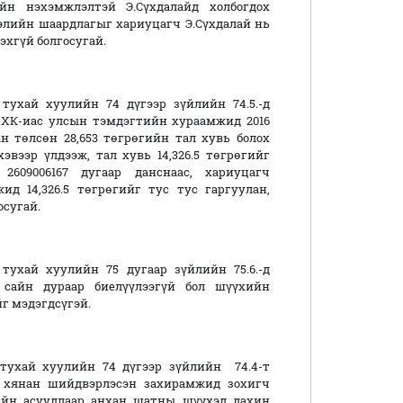
йн нэхэмжлэлтэй Э.Сүхдалайд холбогдох
лэлийн шаардлагыг хариуцагч Э.Сүхдалай нь
эхгүй болгосугай.
ухай хуулийн 74 дүгээр зүйлийн 74.5.-д
ХХК-иас улсын тэмдэгтийн хураамжид 2016
н төлсөн 28,653 төгрөгийн тал хувь болох
эвээр үлдээж, тал хувь 14,326.5 төгрөгийг
2609006167 дугаар данснаас, хариуцагч
д 14,326.5 төгрөгийг тус тус гаргуулан,
сугай.
ухай хуулийн 75 дугаар зүйлийн 75.6.-д
 сайн дураар биелүүлээгүй бол шүүхийн
г мэдэгдсүгэй.
тухай хуулийн 74 дүгээр зүйлийн 74.4-т
р хянан шийдвэрлэсэн захирамжид зохигч
айн асуудлаар анхан шатны шүүхэд дахин