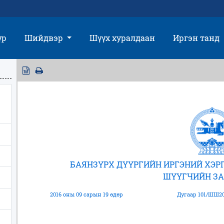
үр
Шийдвэр
Шүүх хуралдаан
Иргэн танд
БАЯНЗҮРХ ДҮҮРГИЙН ИРГЭНИЙ ХЭ
ШҮҮГЧИЙН З
2016 оны 09 сарын 19 өдөр
Дугаар 101/ШШ20