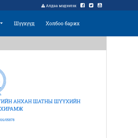
Алдаа мэдээлэх
Шүүхүүд
Холбоо барих
РГИЙН АНХАН ШАТНЫ ШҮҮХИЙН
АХИРАМЖ
16/05878