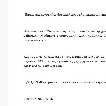
Баянзүрх дүүргийн Иргэний хэргийн анхан шатны 
Нэхэмжлэгч: Улаанбаатар хот, Чингэлтэй дүүрэ
байрлах, “Мобиком Корпораци” ХХК /хуулийн эт
нэхэмжлэлтэй
Хариуцагч: Улаанбаатар хот, Баянзүрх дүүрэг, 23 
гудамж 842 тоотод оршин суух, Дарьганга овог
ХЙ66101671/-д холбогдох,
1,004,305.78 төгрөг гаргуулах тухай иргэний хэрги
ТОДОРХОЙЛОХ нь: