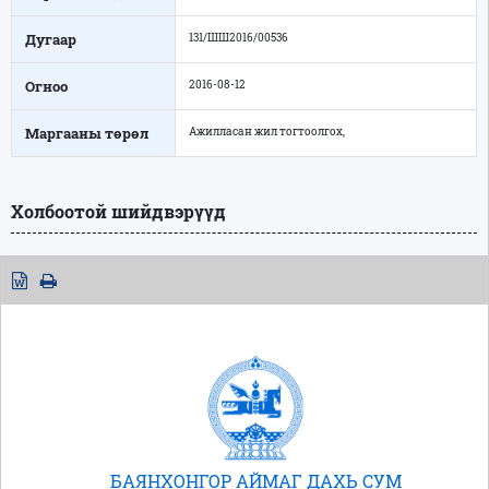
Дугаар
131/ШШ2016/00536
Огноо
2016-08-12
Маргааны төрөл
Ажилласан жил тогтоолгох,
Холбоотой шийдвэрүүд
БАЯНХОНГОР АЙМАГ ДАХЬ СУМ