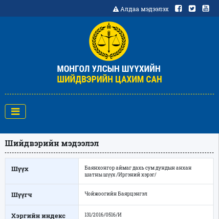
Алдаа мэдээлэх
Шийдвэрийн мэдээлэл
Шүүх
Баянхонгор аймаг дахь сум дундын анхан
шатны шүүх /Иргэний хэрэг/
Шүүгч
Чойжоогийн Баярцэнгэл
Хэргийн индекс
131/2016/0516/И