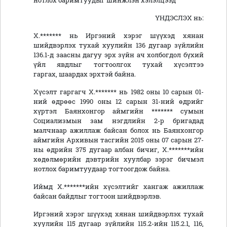
нотлох баримтуудыг шинжлэн хэлэлцээд
ҮНДЭСЛЭХ нь:
Х.******* нь Иргэний хэрэг шүүхэд хянан
шийдвэрлэх тухай хуулийн 136 дугаар зүйлийн
136.1-д заасны дагуу эрх зүйн ач холбогдол бүхий
үйл явдлыг тогтоолгох тухай хүсэлтээ
гаргах, шаардах эрхтэй байна.
Хүсэлт гаргагч Х.******* нь 1982 оны 10 сарын 01-
ний өдрөөс 1990 оны 12 сарын 31-ний өдрийг
хүртэл Баянхонгор аймгийн ******* сумын
Социализмын зам нэгдлийн 2-р бригадад
малчнаар ажиллаж байсан болох нь Баянхонгор
аймгийн Архивын тасгийн 2015 оны 07 сарын 27-
ны өдрийн 375 дугаар албан бичиг, Х.*******ийн
хөдөлмөрийн дэвтрийн хуулбар зэрэг бичмэл
нотлох баримтуудаар тогтоогдож байна.
Иймд Х.*******ийн хүсэлтийг хангаж ажиллаж
байсан байдлыг тогтоон шийдвэрлэв.
Иргэний хэрэг шүүхэд хянан шийдвэрлэх тухай
хуулийн 115 дугаар зүйлийн 115.2-ийн 115.2.1, 116,