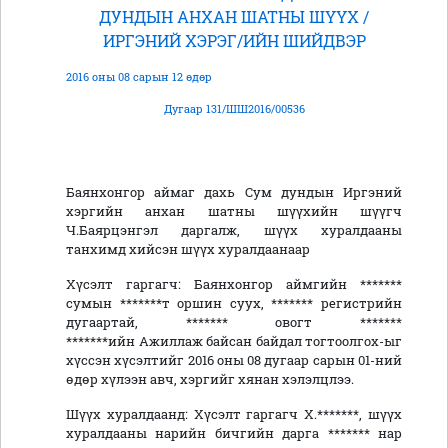
ДУНДЫН АНХАН ШАТНЫ ШҮҮХ /
ИРГЭНИЙ ХЭРЭГ/ИЙН ШИЙДВЭР
2016 оны 08 сарын 12 өдөр
Дугаар 131/ШШ2016/00536
Баянхонгор аймаг дахь Сум дундын Иргэний
хэргийн анхан шатны шүүхийн шүүгч
Ч.Баярцэнгэл даргалж, шүүх хуралдааны
танхимд хийсэн шүүх хуралдаанаар
Хүсэлт гаргагч: Баянхонгор аймгийн *******
сумын *******т оршин суух, ******* регистрийн
дугаартай, ******* овогт *******
*******ийн Ажиллаж байсан байдал тогтоолгох-ыг
хүссэн хүсэлтийг 2016 оны 08 дугаар сарын 01-ний
өдөр хүлээн авч, хэргийг хянан хэлэлцлээ.
Шүүх хуралдаанд: Хүсэлт гаргагч Х.*******, шүүх
хуралдааны нарийн бичгийн дарга ******* нар