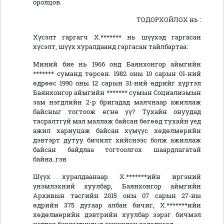
оролцов.
ТОДОРХОЙЛОХ нь :
Хүсэлт гаргагч Х.******* нь шүүхэд гаргасан
хүсэлт, шүүх хуралдаанд гаргасан тайлбартаа:
Миний бие нь 1966 онд Баянхонгор аймгийн
******* суманд төрсөн. 1982 оны 10 сарын 01-ний
өдрөөс 1990 оны 12 сарын 31-ний өдрийг хүртэл
Баянхонгор аймгийн ******* сумын Социализмын
зам нэгдлийн 2-р бригадад малчнаар ажиллаж
байсныг тогтоож өгнө үү? Тухайн онуудад
тасралтгүй мал маллаж байсан бөгөөд тухайн үед
ажил хариуцаж байсан хүмүүс хөдөлмөрийн
дэвтэрт дутуу бичилт хийснээс болж ажиллаж
байсан байдлаа тогтоолгох шаардлагатай
байна..гэв
Шүүх хуралдаанаар Х.*******ийн иргэний
үнэмлэхний хуулбар, Баянхонгор аймгийн
Архивын тасгийн 2015 оны 07 сарын 27-ны
өдрийн 375 дугаар албан бичиг, Х.*******ийн
хөдөлмөрийн дэвтрийн хуулбар зэрэг бичмэл