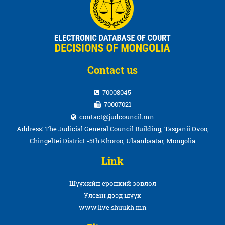
Contact us
70008045
70007021
contact@judcouncil.mn
Address: The Judicial General Council Building, Tasganii Ovoo,
Chingeltei District -5th Khoroo, Ulaanbaatar, Mongolia
Link
Шүүхийн ерөнхий зөвлөл
Улсын дээд шүүх
www.live.shuukh.mn