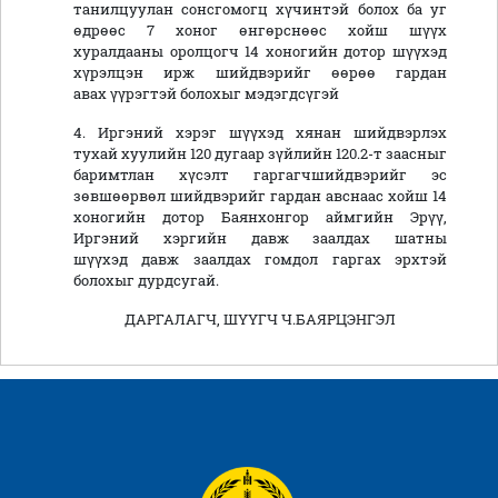
танилцуулан сонсгомогц хүчинтэй болох ба уг
өдрөөс 7 хоног өнгөрснөөс хойш шүүх
хуралдааны оролцогч 14 хоногийн дотор шүүхэд
хүрэлцэн ирж шийдвэрийг өөрөө гардан
авах үүрэгтэй болохыг мэдэгдсүгэй
4. Иргэний хэрэг шүүхэд хянан шийдвэрлэх
тухай хуулийн 120 дугаар зүйлийн 120.2-т заасныг
баримтлан хүсэлт гаргагчшийдвэрийг эс
зөвшөөрвөл шийдвэрийг гардан авснаас хойш 14
хоногийн дотор Баянхонгор аймгийн Эрүү,
Иргэний хэргийн давж заалдах шатны
шүүхэд давж заалдах гомдол гаргах эрхтэй
болохыг дурдсугай.
ДАРГАЛАГЧ, ШҮҮГЧ Ч.БАЯРЦЭНГЭЛ