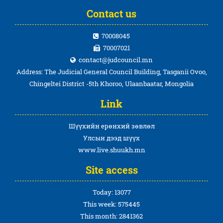
Contact us
70008045
70007021
contact@judcouncil.mn
Address: The Judicial General Council Building, Tasganii Ovoo,
Chingeltei District -5th Khoroo, Ulaanbaatar, Mongolia
Link
Шүүхийн ерөнхий зөвлөл
Улсын дээд шүүх
www.live.shuukh.mn
Site access
Today: 13077
This week: 575445
This month: 2841362