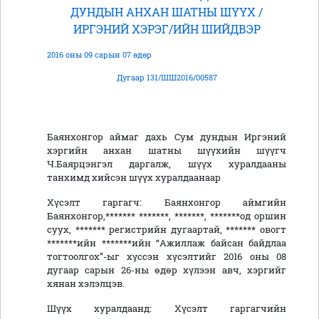
ДУНДЫН АНХАН ШАТНЫ ШҮҮХ /
ИРГЭНИЙ ХЭРЭГ/ИЙН ШИЙДВЭР
2016 оны 09 сарын 07 өдөр
Дугаар 131/ШШ2016/00587
Баянхонгор аймаг дахь Сум дундын Иргэний
хэргийн анхан шатны шүүхийн шүүгч
Ч.Баярцэнгэл даргалж, шүүх хуралдааны
танхимд хийсэн шүүх хуралдаанаар
Хүсэлт гаргагч: Баянхонгор аймгийн
Баянхонгор,******* *******, *******, *******од оршин
суух, ******* регистрийн дугаартай, ******* овогт
*******ийн *******ийн “Ажиллаж байсан байдлаа
тогтоолгох”-ыг хүссэн хүсэлтийг 2016 оны 08
дугаар сарын 26-ны өдөр хүлээн авч, хэргийг
хянан хэлэлцэв.
Шүүх хуралдаанд: Хүсэлт гаргагчийн