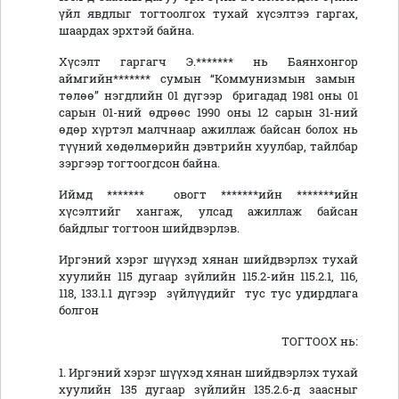
үйл явдлыг тогтоолгох тухай хүсэлтээ гаргах,
шаардах эрхтэй байна.
Хүсэлт гаргагч Э.******* нь Баянхонгор
аймгийн******* сумын “Коммунизмын замын
төлөө” нэгдлийн 01 дүгээр бригадад 1981 оны 01
сарын 01-ний өдрөөс 1990 оны 12 сарын 31-ний
өдөр хүртэл малчнаар ажиллаж байсан болох нь
түүний хөдөлмөрийн дэвтрийн хуулбар, тайлбар
зэргээр тогтоогдсон байна.
Иймд ******* овогт *******ийн *******ийн
хүсэлтийг хангаж, улсад ажиллаж байсан
байдлыг тогтоон шийдвэрлэв.
Иргэний хэрэг шүүхэд хянан шийдвэрлэх тухай
хуулийн 115 дугаар зүйлийн 115.2-ийн 115.2.1, 116,
118, 133.1.1 дүгээр зүйлүүдийг тус тус удирдлага
болгон
ТОГТООХ нь:
1. Иргэний хэрэг шүүхэд хянан шийдвэрлэх тухай
хуулийн 135 дугаар зүйлийн 135.2.6-д заасныг