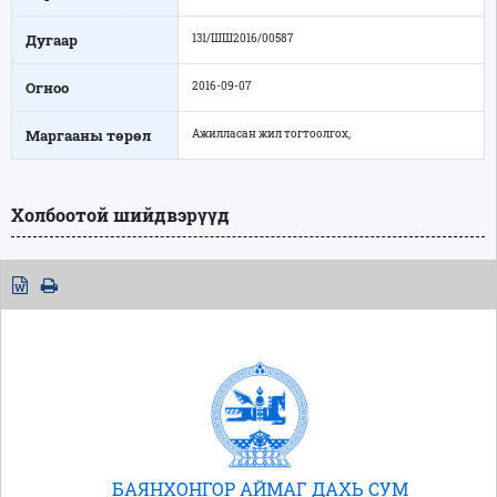
Дугаар
131/ШШ2016/00587
Огноо
2016-09-07
Маргааны төрөл
Ажилласан жил тогтоолгох,
Холбоотой шийдвэрүүд
БАЯНХОНГОР АЙМАГ ДАХЬ СУМ