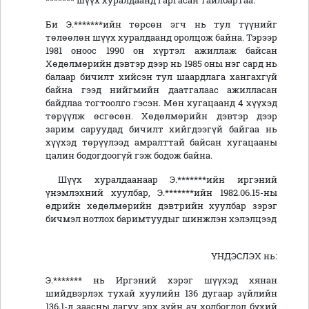
******* шүүх хуралдаанд гаргасан тайлбартаа:
Би Э.*******ийн төрсөн эгч нь тул түүнийг
төлөөлөн шүүх хуралдаанд оролцож байна. Тэрээр
1981 оноос 1990 он хүртэл ажиллаж байсан
Хөдөлмөрийн дэвтэр дээр нь 1985 оны нэг сард нь
балаар бичилт хийсэн тул шаардлага хангахгүй
байна гээд нийгмийн даатгалаас ажилласан
байдлаа тогтоолго гэсэн. Мөн хугацаанд 4 хүүхэд
төрүүлж өсгөсөн. Хөдөлмөрийн дэвтэр дээр
зарим саруудад бичилт хийгдээгүй байгаа нь
хүүхэд төрүүлээд амралттай байсан хугацааны
цалин бодогдоогүй гэж бодож байна.
Шүүх хуралдаанаар Э.*******ийн иргэний
үнэмлэхний хуулбар, Э.*******ийн 1982.06.15-ны
өдрийн хөдөлмөрийн дэвтрийн хуулбар зэрэг
бичмэл нотлох баримтуудыг шинжлэн хэлэлцээд
ҮНДЭСЛЭХ нь:
Э.******* нь Иргэний хэрэг шүүхэд хянан
шийдвэрлэх тухай хуулийн 136 дугаар зүйлийн
136.1-д заасны дагуу эрх зүйн ач холбогдол бүхий