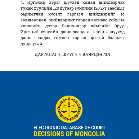
4. Иргэний хэрэг шүүхэд хянан шийдвэрлэх
тухай хуулийн 120 дугаар зүйлийн 120.2-т заасныг
баримтлан хүсэлт гаргагч шийдвэрийг эс
зөвшөөрвөл шийдвэрийг гардан авснаас хойш 14
хоногийн дотор Баянхонгор аймгийн Эрүү,
Иргэний хэргийн давж заалдах шатны шүүхэд
давж заалдах гомдол гаргах эрхтэй болохыг
дурдсугай.
ДАРГАЛАГЧ, ШҮҮГЧ Ч.БАЯРЦЭНГЭЛ