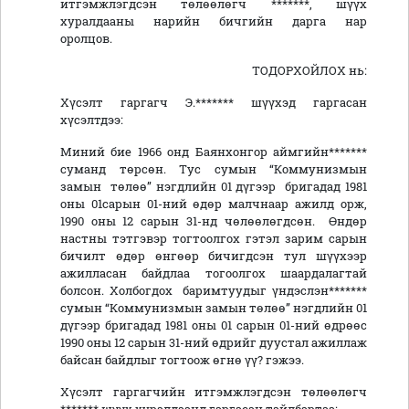
итгэмжлэгдсэн төлөөлөгч *******, шүүх
хуралдааны нарийн бичгийн дарга нар
оролцов.
ТОДОРХОЙЛОХ нь:
Хүсэлт гаргагч Э.******* шүүхэд гаргасан
хүсэлтдээ:
Миний бие 1966 онд Баянхонгор аймгийн*******
суманд төрсөн. Тус сумын “Коммунизмын
замын төлөө” нэгдлийн 01 дүгээр бригадад 1981
оны 01сарын 01-ний өдөр малчнаар ажилд орж,
1990 оны 12 сарын 31-нд чөлөөлөгдсөн. Өндөр
настны тэтгэвэр тогтоолгох гэтэл зарим сарын
бичилт өдөр өнгөөр бичигдсэн тул шүүхээр
ажилласан байдлаа тогоолгох шаардалагтай
болсон. Холбогдох баримтуудыг үндэслэн*******
сумын “Коммунизмын замын төлөө” нэгдлийн 01
дүгээр бригадад 1981 оны 01 сарын 01-ний өдрөөс
1990 оны 12 сарын 31-ний өдрийг дуустал ажиллаж
байсан байдлыг тогтоож өгнө үү? гэжээ.
Хүсэлт гаргагчийн итгэмжлэгдсэн төлөөлөгч