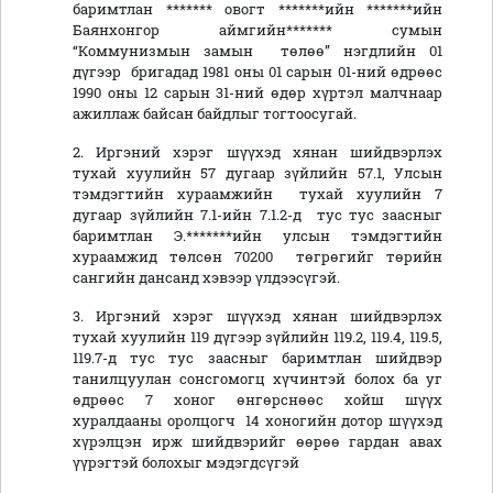
баримтлан ******* овогт *******ийн *******ийн
Баянхонгор аймгийн******* сумын
“Коммунизмын замын төлөө” нэгдлийн 01
дүгээр бригадад 1981 оны 01 сарын 01-ний өдрөөс
1990 оны 12 сарын 31-ний өдөр хүртэл малчнаар
ажиллаж байсан байдлыг тогтоосугай.
2. Иргэний хэрэг шүүхэд хянан шийдвэрлэх
тухай хуулийн 57 дугаар зүйлийн 57.1, Улсын
тэмдэгтийн хураамжийн тухай хуулийн 7
дугаар зүйлийн 7.1-ийн 7.1.2-д тус тус заасныг
баримтлан Э.*******ийн улсын тэмдэгтийн
хураамжид төлсөн 70200 төгрөгийг төрийн
сангийн дансанд хэвээр үлдээсүгэй.
3. Иргэний хэрэг шүүхэд хянан шийдвэрлэх
тухай хуулийн 119 дүгээр зүйлийн 119.2, 119.4, 119.5,
119.7-д тус тус заасныг баримтлан шийдвэр
танилцуулан сонсгомогц хүчинтэй болох ба уг
өдрөөс 7 хоног өнгөрснөөс хойш шүүх
хуралдааны оролцогч 14 хоногийн дотор шүүхэд
хүрэлцэн ирж шийдвэрийг өөрөө гардан авах
үүрэгтэй болохыг мэдэгдсүгэй