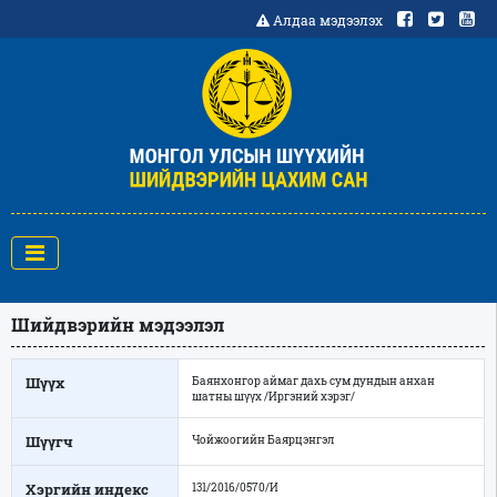
Алдаа мэдээлэх
Шийдвэрийн мэдээлэл
Шүүх
Баянхонгор аймаг дахь сум дундын анхан
шатны шүүх /Иргэний хэрэг/
Шүүгч
Чойжоогийн Баярцэнгэл
Хэргийн индекс
131/2016/0570/И