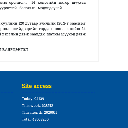
ааны оролцогч 14 хоногийн дотор шүүхэд
авах үүрэгтэй болохыг мэдэгдсүгэй
хуулийн 120 дугаар зүйлийн 120.2-т заасныг
өрвөл шийдвэрийг гардан авснаас хойш 14
й хэргийн давж заалдах шатны шүүхэд давж
Ч.БАЯРЦЭНГЭЛ
Site access
Today: 94139
This week: 628512
This month: 2929511
Total: 48058250