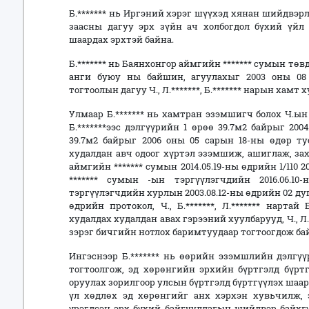
Б.******* нь Иргэний хэрэг шүүхэд хянан шийдвэрл
заасны дагуу эрх зүйн ач холбогдол бүхий үйл 
шаардах эрхтэй байна.
Б.******* нь Баянхонгор аймгийн ******* сумын тө
анги буюу ны байшин, агуулахыг 2003 оны 08
тогтоолын дагуу Ч., Л.*******, Б.******* нарын хамт
Улмаар Б.******* нь хамтран эзэмшигч болох Ч.ын 
Б.*******ээс дэлгүүрийн 1 өрөө 39.7м2 байрыг 2004
39.7м2 байрыг 2006 оны 05 сарын 18-ны өдөр ту
худалдан авч одоог хүртэл эзэмшиж, ашиглаж, за
аймгийн ******* сумын 2014.05.19-ны өдрийн 1/110 20
******* сумын -ын тэргүүлэгчдийн 2016.06.1
тэргүүлэгчдийн хурлын 2003.08.12-ны өдрийн 02 ду
өдрийн протокол, Ч., Б.*******, Л.******* нарта
худалдах худалдан авах гэрээний хуулбарууд, Ч., Л.
зэрэг бичгийн нотлох баримтуудаар тогтоогдож ба
Ингэснээр Б.******* нь өөрийн эзэмшлийн дэлгү
тогтоолгож, эд хөрөнгийн эрхийн бүртгэлд бүрт
оруулах зорилгоор улсын бүртгэлд бүртгүүлэх шаар
үл хөдлөх эд хөрөнгийг анх хэрхэн хувьчилж, 
үрэгдсэн эрх бүхий байгууллагын шийдвэр байхг