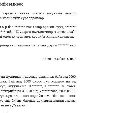
РИЙН ӨМНӨӨС
й хэргийн анхан шатны шүүхийн шүүгч
хийсэн шүүх хуралдаанаар
-р баг ******* гэх газар оршин суух, *******
*******ийн “Шударга өмчлөгчөөр тогтоолгох”-
ий өдөр хүлээн авч, хэргийг хянан хэлэлцэв.
хуралдааны нарийн бичгийн дарга ******* нар
ТОДОРХОЙЛОХ нь :
гид худалдагч кассаар ажиллаж байгаад 1990
лаж байгаад 2003 оноос тус хоршоо нь эд
, агуулахыг Л.*******, Б.*******, Ч. хамт
рийг 2004.12.31-нд Б.*******аас, 2006.05.18-
ус тус худалдан авч өөрийн өмч болгон өнөөг
 үеийн бичиг баримт архивын лавлагаанаас
өгнө үү?гэжээ.