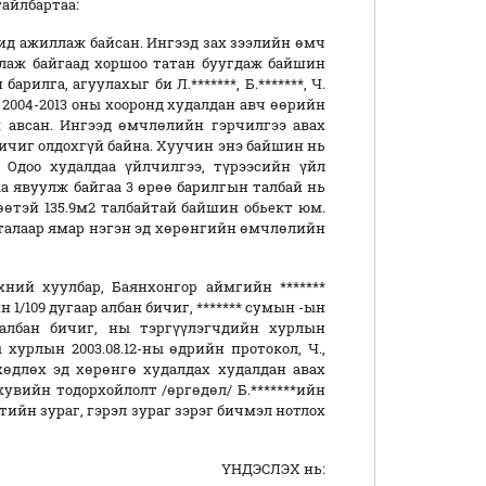
тайлбартаа:
гид ажиллаж байсан. Ингээд зах зээлийн өмч
ллаж байгаад хоршоо татан буугдаж байшин
рилга, агуулахыг би Л.*******, Б.*******, Ч.
 2004-2013 оны хооронд худалдан авч өөрийн
 авсан. Ингээд өмчлөлийн гэрчилгээ авах
ичиг олдохгүй байна. Хуучин энэ байшин нь
 Одоо худалдаа үйлчилгээ, түрээсийн үйл
а явуулж байгаа 3 өрөө барилгын талбай нь
өөтэй 135.9м2 талбайтай байшин обьект юм.
ийн талаар ямар нэгэн эд хөрөнгийн өмчлөлийн
хний хуулбар, Баянхонгор аймгийн *******
н 1/109 дугаар албан бичиг, ******* сумын -ын
р албан бичиг, ны тэргүүлэгчдийн хурлын
 хурлын 2003.08.12-ны өдрийн протокол, Ч.,
үл хөдлөх эд хөрөнгө худалдах худалдан авах
н хувийн тодорхойлолт /өргөдөл/ Б.*******ийн
тийн зураг, гэрэл зураг зэрэг бичмэл нотлох
ДЭСЛЭХ нь: