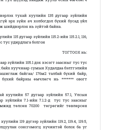
вэрлэх тухай хуулийн 135 дугаар зүйлийн
агүй эрх зүйн ач холбогдол бүхий бусад үйл
аж шийдвэрлэх нь зүйтэй байна.
н 115 дугаар зүйлийн 115.2-ийн 115.2.1, 116,
г тус тус удирдлага болгон
ТООХ нь:
гаар зүйлийн 105.1 дэх хэсэгт заасныг тус тус
д байх хуучнаар сумын Худалдаа бэлтгэлийн
ашиглаж байгаа/ 176м2 талбай бүхий байр,
 бүхий байрны өмчлөгч нь ******* овогт
й хуулийн 57 дугаар зүйлийн 57.1, Улсын
зүйлийн 7.1-ийн 7.1.2-д тус тус заасныг
амжид төлсөн 70200 төгрөгийг төвлөрсөн
сүгэй.
лийн 119 дүгээр зүйлийн 119.2, 119.4, 119.5,
илцуулан сонсгомогц хүчинтэй болох ба уг