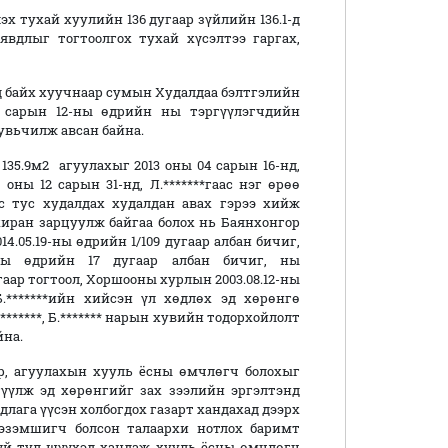
эх тухай хуулийн 136 дугаар зүйлийн 136.1-д
явдлыг тогтоолгох тухай хүсэлтээ гаргах,
вд байх хуучнаар сумын Худалдаа бэлтгэлийн
 сарын 12-ны өдрийн ны тэргүүлэгчдийн
 хувьчилж авсан байна.
135.9м2 агуулахыг 2013 оны 04 сарын 16-нд,
 оны 12 сарын 31-нд, Л.*******гаас нэг өрөө
с тус худалдах худалдан авах гэрээ хийж
хиран зарцуулж байгаа болох нь Баянхонгор
14.05.19-ны өдрийн 1/109 дугаар албан бичиг,
0-ны өдрийн 17 дугаар албан бичиг, ны
гаар тогтоол, Хоршооны хурлын 2003.08.12-ны
й Б.*******ийн хийсэн үл хөдлөх эд хөрөнгө
*******, Б.******* нарын хувийн тодорхойлолт
йна.
үр, агуулахын хууль ёсны өмчлөгч болохыг
гүүлж эд хөрөнгийг зах зээлийн эргэлтэнд
длага үүсэн холбогдох газарт хандахад дээрх
эзэмшигч болсон талаархи нотлох баримт
үй тул шүүхэд хандаж хууль ёсны өмчлөгч