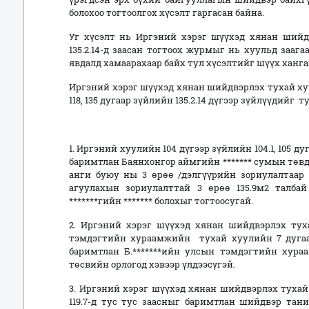
болохоо тогтоолгох хүсэлт гаргасан байна.
Уг хүсэлт нь Иргэний хэрэг шүүхэд хянан шийд
135.2.14-д заасан тогтоох журмыг нь хуульд заага
явдалд хамаарахаар байх тул хүсэлтийг шүүх ханг
Иргэний хэрэг шүүхэд хянан шийдвэрлэх тухай хуулий
118, 135 дугаар зүйлийн 135.2.14 дүгээр зүйлүүдий
ТОГ
1. Иргэний хуулийн 104 дүгээр зүйлийн 104.1, 105 ду
баримтлан Баянхонгор аймгийн ******* сумын төв
анги буюу ны 3 өрөө /дэлгүүрийн зориулалтаар 
агуулахын зориулалттай 3 өрөө 135.9м2 талбай
*******гийн ******* болохыг тогтоосугай.
2. Иргэний хэрэг шүүхэд хянан шийдвэрлэх туха
тэмдэгтийн хураамжийн тухай хуулийн 7 дугаар 
баримтлан Б.*******ийн улсын тэмдэгтийн хура
төсвийн орлогод хэвээр үлдээ
3. Иргэний хэрэг шүүхэд хянан шийдвэрлэх тухай хуу
119.7-д тус тус заасныг баримтлан шийдвэр тан