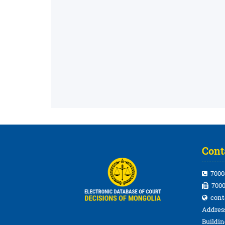
Cont
7000
7000
cont
Address
Buildin