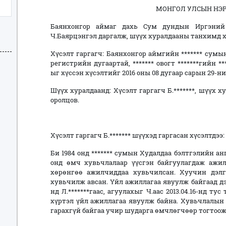
МОНГОЛ УЛСЫН НЭ
Баянхонгор аймаг дахь Сум дундын Иргэни
Ч.Баярцэнгэл даргалж, шүүх хуралдааны танхимд 
Хүсэлт гаргагч: Баянхонгор аймгийн ******* сумын 5
регистрийн дугаартай, ******* овогт *******гийн 
ыг хүссэн хүсэлтийг 2016 оны 08 дугаар сарын 29-н
Шүүх хуралдаанд: Хүсэлт гаргагч Б.*******, шүүх 
оролцов.
Хүсэлт гаргагч Б.******* шүүхэд гаргасан хүсэлтдээ:
Би 1984 онд ******* сумын Худалдаа бэлтгэлийн ан
онд өмч хувьчлалаар үүсгэн байгуулагдаж ажил
хөрөнгөө ажилчиддаа хувьчилсан. Хуучин дэлгүүр
хувьчилж авсан. Үйл ажиллагаа явуулж байгаад дэлгүү
нд Л.*******гаас, агуулахыг Ч.аас 2013.04.16-нд т
хүртэл үйл ажиллагаа явуулж байна. Хувьчлалын
гарахгүй байгаа учир шударга өмчлөгчөөр тогтоож 