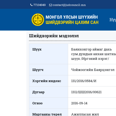
77104949
contact@judcouncil.mn
Нү
Шийдвэрийн мэдээлэл
Шүүх
Баянхонгор аймаг дахь
сум дундын анхан шатн
шүүх /Иргэний хэрэг/
Шүүгч
Чойжоогийн Баярцэнгэл
Хэргийн индекс
131/2016/0584/И
Дугаар
1311/ШШ2016/00621
Огноо
2016-09-14
Маргааны төрөл
Ажилласан жил