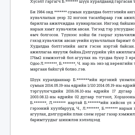
Хүсэлт гаргагч Б.******* шүүх хуралдаанд гаргасан 
Би 1984 онд ******* сумын худалдаа бэлтгэлийн ан
хувьчлалын үеэр 32 ногоон тасалбараар гэж ажи
барилгаа ажилчиддаа хувиарласан. Ингээд байшин ба
нарын хамт хувьчилж авсан. Тэгээд тэр улсуудаас
өмч болгосон. Түүнээс хойш би газрыг хувьчилж
гэхэд хувьчилж авсан үеийн хувьчлалын баримт б
Худалдаа бэлтгэлийн анги гэсэн нэртэй байсан.
ажиллагаа явуулж байна.Дэлгүүрийн үйл ажиллага
176м2 хэмжээтэй бол агуулах нь тусдаа буюу 3 өр
Одоо Л.*******, Б.*******, Ч. нар нь энэ эд хөрөнг
маргаан байхгүй болно..гэв.
Шүүх хуралдаанаар Б.*******ийн иргэний үнэмлэ
сумын 2014.05.19-ны өдрийн 1/110 2014.05.19-ны өдрий
тэргүүлэгчдийн 2016.06.10-ны өдрийн 17 дугаа
2003.08.12-ны өдрийн 02 дугаар тогтоол, Хоршооны
Б.*******, Л.******* нартай Б.*******ийн хийсэн 
гэрээний хуулбарууд, Ч., Л.*******, Б.******* нары
агуулах, дэлгүүрийн план схем зураг газар хэмжил
баримтуудыг шинжлэн хэлэлцээд
ҮН