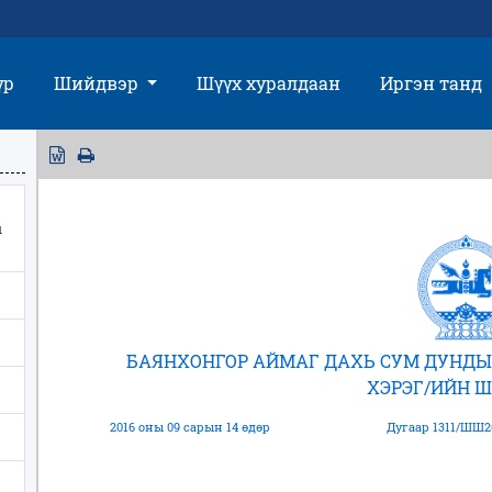
үр
Шийдвэр
Шүүх хуралдаан
Иргэн танд
ы
БАЯНХОНГОР АЙМАГ ДАХЬ СУМ ДУНДЫ
ХЭРЭГ/ИЙН 
2016 оны 09 сарын 14 өдөр
Дугаар 1311/ШШ2