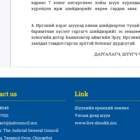
өдрөөс 7 хоног өнгөрснөөс хойш шүүх хуралд
хүрэлцэн ирж шийдвэрийг өөрөө гардан 
4. Иргэний хэрэг шүүхэд хянан шийдвэрлэх тухай 
баримтлан хүсэлт гаргагч шийдвэрийг эс зөвшө
хоногийн дотор Баянхонгор аймгийн Эрүү, Иргэни
заалдах гомдол гаргах эрхтэй болохыг дурдсугай.
ДАРГАЛАГЧ, ШҮҮГЧ 
act us
Link
8045
Шүүхийн ерөнхий зөвлөл
7021
Улсын дээд шүүх
act@judcouncil.mn
www.live.shuukh.mn
: The Judicial General Council
g, Tasganii Ovoo, Chingeltei