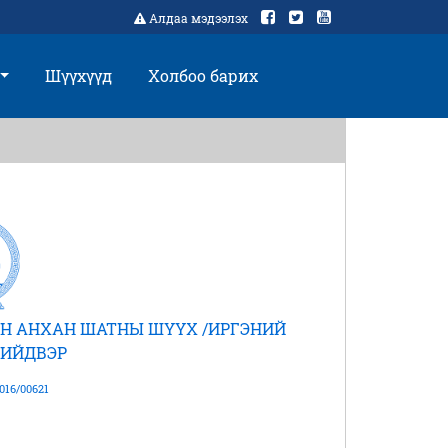
Алдаа мэдээлэх
Шүүхүүд
Холбоо барих
Н АНХАН ШАТНЫ ШҮҮХ /ИРГЭНИЙ
ШИЙДВЭР
016/00621