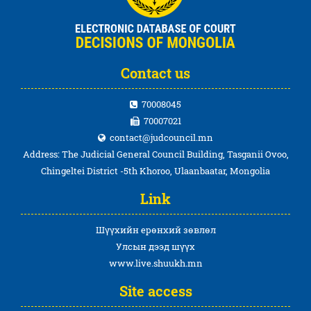
Contact us
70008045
70007021
contact@judcouncil.mn
Address: The Judicial General Council Building, Tasganii Ovoo,
Chingeltei District -5th Khoroo, Ulaanbaatar, Mongolia
Link
Шүүхийн ерөнхий зөвлөл
Улсын дээд шүүх
www.live.shuukh.mn
Site access