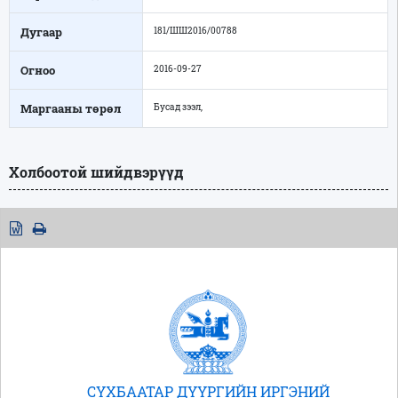
Дугаар
181/ШШ2016/00788
Огноо
2016-09-27
Маргааны төрөл
Бусад зээл,
Холбоотой шийдвэрүүд
СҮХБААТАР ДҮҮРГИЙН ИРГЭНИЙ