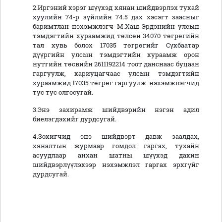
2.Иргэний хэрэг шүүхэд хянан шийдвэрлэх тухай
хуулийн 74-р зүйлийн 74.5 дах хэсэгт заасныг
баримтлан нэхэмжлэгч М.Хаш-Эрдэнийн улсын
тэмдэгтийн хураамжид төлсөн 34070 төгрөгийн
тал хувь болох 17035 төгрөгийг Сүхбаатар
дүүргийн улсын тэмдэгтийн хураамж орон
нутгийн төсвийн 2611192214 тоот данснаас буцаан
гаргуулж, хариуцагчаас улсын тэмдэгтийн
хураамжид 17035 төгрөг гаргуулж нэхэмжлэгчид
тус тус олгосугай.
3.Энэ захирамж шийдвэрийн нэгэн адил
биелэгдэхийг дурдсугай.
4.Зохигчид энэ шийдвэрт давж заалдах,
хяналтын журмаар гомдол гаргах, тухайн
асуудлаар анхан шатны шүүхэд дахин
шийдвэрлүүлэхээр нэхэмжлэл гаргах эрхгүйг
дурдсугай.