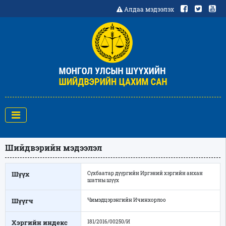
Алдаа мэдээлэх
Шийдвэрийн мэдээлэл
Шүүх
Сүхбаатар дүүргийн Иргэний хэргийн анхан
шатны шүүх
Шүүгч
Чимэдцэрэнгийн Ичинхорлоо
Хэргийн индекс
181/2016/00250/И