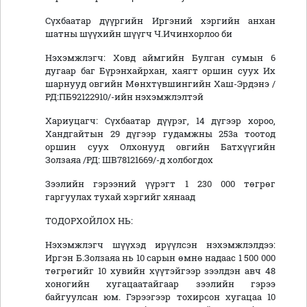
Сүхбаатар дүүргийн Иргэний хэргийн анхан
шатны шүүхийн шүүгч Ч.Ичинхорлоо би
Нэхэмжлэгч: Ховд аймгийн Булган сумын 6
дугаар баг Бүрэнхайрхан, хаягт оршин суух Их
шарнууд овгийн Мөнхтүвшингийн Хаш-Эрдэнэ /
РД:ПБ92122910/-ийн нэхэмжлэлтэй
Хариуцагч: Сүхбаатар дүүрэг, 14 дүгээр хороо,
Хандгайтын 29 дүгээр гудамжны 253а тоотод
оршин суух Олхонууд овгийн Батхүүгийн
Золзаяа /РД: ШВ78121669/-д холбогдох
Зээлийн гэрээний үүрэгт 1 230 000 төгрөг
гаргуулах тухай хэргийг хянаад
ТОДОРХОЙЛОХ НЬ:
Нэхэмжлэгч шүүхэд ирүүлсэн нэхэмжлэлдээ:
Иргэн Б.Золзаяа нь 10 сарын өмнө надаас 1 500 000
төгрөгийг 10 хувийн хүүтэйгээр зээлдэн авч 48
хоногийн хугацаатайгаар зээлийн гэрээ
байгуулсан юм. Гэрээгээр тохирсон хугацаа 10