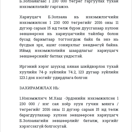
Б.Золзаяагаас 1 230 000 төгрөг гаргуулах тухай
нэхэмжлэлийг гаргажээ.
Хариуцагч Б.Золзаяа нь нэхэмжлэгчийн
нэхэмжилсэн 1 230 000 төгрөгийг 2016 оны 11
дүгээр сарын 15 нд төлж бүрэн дуусгахаар хүлээн
зөвшөөрсөн нь хариуцагчийн тайлбар болон
бусад баримтаар тогтоогдож байх ба энэ нь
бусдын эрх, ашиг сонирхлыг хөндөөгүй байна.
Иймд нэхэмжлэлийн шаардлагыг хариуцагч
зөвшөөрснийг батлах үндэстэй.
Иргэний хэрэг шүүхэд хянан шийдвэрлэх тухай
хуулийн 74-р зүйлийн 74.2, 123 дугаар зүйлийн
123.1 дэх хэсгийг удирдлага болгон
ЗАХИРАМЖЛАХ НЬ:
1.Нэхэмжлэгч М.Хаш -Эрдэнийн нэхэмжилсэн 1
230 000 / нэг сая хоёр зуун гучин мянга /
төгрөгийг 2016 оны 11 дүгээр сарын 15 нд төлж
барагдуулахаар хүлээн зөвшөөрсөн хариуцагч
Б.Золзаяагийн зөвшөөрлийг баталж, хэргийг
хэрэгсэхгүй болгосугай.