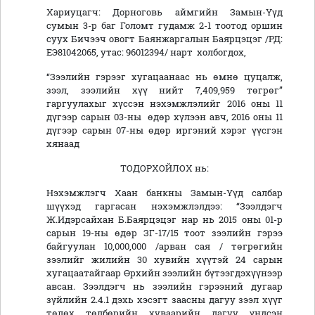
Хариуцагч: Дорноговь аймгийн Замын-Үүд
сумын 3-р баг Голомт гудамж 2-1 тоотод оршин
суух Бичээч овогт Баянжаргалын Баярцэцэг /РД:
ЕЭ81042065, утас: 96012394/ нарт холбогдох,
“Зээлийн гэрээг хугацаанаас нь өмнө цуцалж,
зээл, зээлийн хүү нийт 7,409,959 төгрөг”
гаргуулахыг хүссэн нэхэмжлэлийг 2016 оны 11
дүгээр сарын 03-ны өдөр хүлээн авч, 2016 оны 11
дүгээр сарын 07-ны өдөр иргэний хэрэг үүсгэн
хянаад
ТОДОРХОЙЛОХ нь:
Нэхэмжлэгч Хаан банкны Замын-Үүд салбар
шүүхэд гаргасан нэхэмжлэлдээ: “Зээлдэгч
Ж.Идэрсайхан Б.Баярцэцэг нар нь 2015 оны 01-р
сарын 19-ны өдөр ЗГ-17/15 тоот зээлийн гэрээ
байгуулан 10,000,000 /арван сая / төгрөгийн
зээлийг жилийн 30 хувийн хүүтэй 24 сарын
хугацаатайгаар Өрхийн зээлийн бүтээгдэхүүнээр
авсан. Зээлдэгч нь зээлийн гэрээний дугаар
зүйлийн 2.4.1 дэхь хэсэгт заасны дагуу зээл хүүг
төлөх төлбөрийн хуваарийн дагуу үндсэн