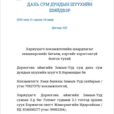
ДАХЬ СУМ ДУНДЫН ШҮҮХИЙН
ШИЙДВЭР
2016 оны 11 сарын 24 өдөр
Дугаар 325
Хариуцагч нэхэмжлэлийн шаардлагыг
зөвшөөрснийг баталж, хэргийг хэрэгсэхгүй
болгох тухай
Дорноговь аймгийн Замын-Үүд сум дахь сум
дундын шүүхийн шүүгч Б.Нармандах би
Нэхэмжлэгч: Хаан банкны Замын-Үүд салбарын /
утас 70527375/ нэхэмжлэлтэй,
Хариуцагч: Дорноговь аймгийн Замын-Үүд
сумын 3-р баг Голомт гудамж 2-1 тоотод оршин
суух Боржигон овогт Жамсрангийн Идэрсайхан /
РД: ЕО80081177 yтас: 99952394/,