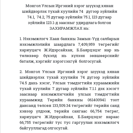
Монгол Улсын Иргэний хэрэг шүүхэд хянан
шийдвэрлэх тухай хуулийн 74 дүгээр зүйлийн
74.1, 74.2, 75 дугаар зүйлийн 75.1, 123 дугаар
зүйлийн 123.1-д заасныг удирдлага болгон
ЗАХИРАМЖЛАХ нь:
1. Нэхэмжлэгч Хаан банкны Замын-Үүд салбарын
нэхэмжлэлийн шаардлага 7,409,959 төгрөгийг
хариуцагч Ж.Идэрсайхан, Б.Баярцэцэг нар нь
төлөхөөр бүхэлд нь хүлээн зөвшөөрснийг
баталж, хэргийг хэрэгсэхгүй болгосугай.
2. Монгол Улсын Иргэний хэрэг шүүхэд хянан
шийдвэрлэх тухай хуулийн 74 дүгээр зүйлийн
74.5 дахь хэсэг, Улсын тэмдэгтийн хураамжийн
тухай хуулийн 7 дугаар зүйлийн 7.1.1 дэх хэсэгт
зааснаар нэхэмжлэгчийн улсын тэмдэгтийн
хураамжид Төрийн банкны 061400941 тоот
дансанд төлсөн 133,509.34 төгрөгийг төрийн санд
хэвээр үлдээж, төрийн сангаас 66,754 төгрөг,
хариуцагч Ж.Идэрсайхан, Б.Баярцэцэг нараас
66,755 төгрөгийг тус тус гаргуулан нэхэмжлэгч
байгууллагад олгосугай.