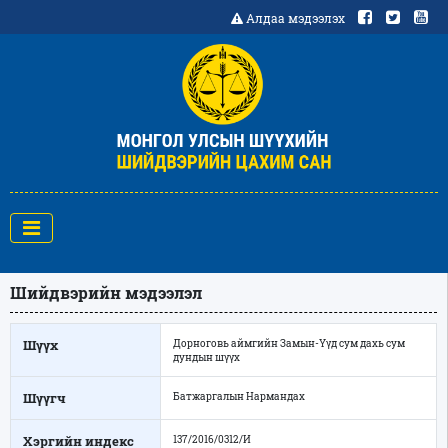
Алдаа мэдээлэх
Шийдвэрийн мэдээлэл
Шүүх
Дорноговь аймгийн Замын-Үүд сум дахь сум
дундын шүүх
Шүүгч
Батжаргалын Нармандах
Хэргийн индекс
137/2016/0312/И