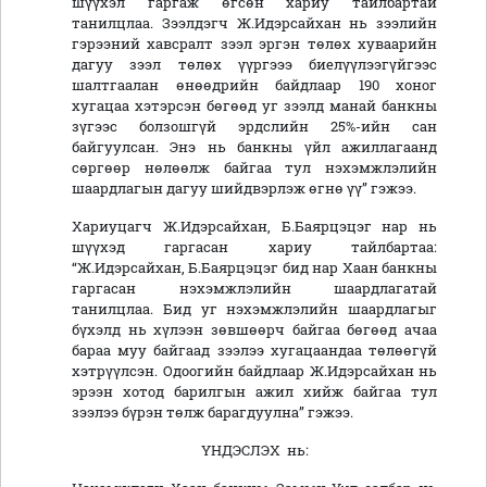
шүүхэл гаргаж өгсөн хариу тайлбартай
танилцлаа. Зээлдэгч Ж.Идэрсайхан нь зээлийн
гэрээний хавсралт зээл эргэн төлөх хуваарийн
дагуу зээл төлөх үүргэээ биелүүлээгүйгээс
шалтгаалан өнөөдрийн байдлаар 190 хоног
хугацаа хэтэрсэн бөгөөд уг зээлд манай банкны
зүгээс болзошгүй эрдслийн 25%-ийн сан
байгуулсан. Энэ нь банкны үйл ажиллагаанд
сөргөөр нөлөөлж байгаа тул нэхэмжлэлийн
шаардлагын дагуу шийдвэрлэж өгнө үү” гэжээ.
Хариуцагч Ж.Идэрсайхан, Б.Баярцэцэг нар нь
шүүхэд гаргасан хариу тайлбартаа:
“Ж.Идэрсайхан, Б.Баярцэцэг бид нар Хаан банкны
гаргасан нэхэмжлэлийн шаардлагатай
танилцлаа. Бид уг нэхэмжлэлийн шаардлагыг
бүхэлд нь хүлээн зөвшөөрч байгаа бөгөөд ачаа
бараа муу байгаад зээлээ хугацаандаа төлөөгүй
хэтрүүлсэн. Одоогийн байдлаар Ж.Идэрсайхан нь
эрээн хотод барилгын ажил хийж байгаа тул
зээлээ бүрэн төлж барагдуулна” гэжээ.
ҮНДЭСЛЭХ нь: