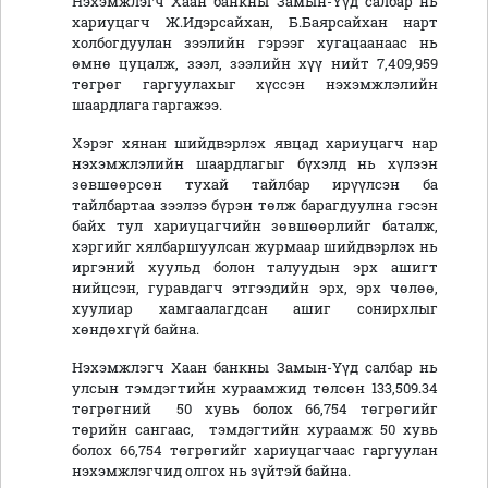
Нэхэмжлэгч Хаан банкны Замын-Үүд салбар нь
хариуцагч Ж.Идэрсайхан, Б.Баярсайхан нарт
холбогдуулан зээлийн гэрээг хугацаанаас нь
өмнө цуцалж, зээл, зээлийн хүү нийт 7,409,959
төгрөг гаргуулахыг хүссэн нэхэмжлэлийн
шаардлага гаргажээ.
Хэрэг хянан шийдвэрлэх явцад хариуцагч нар
нэхэмжлэлийн шаардлагыг бүхэлд нь хүлээн
зөвшөөрсөн тухай тайлбар ирүүлсэн ба
тайлбартаа зээлээ бүрэн төлж барагдуулна гэсэн
байх тул хариуцагчийн зөвшөөрлийг баталж,
хэргийг хялбаршуулсан журмаар шийдвэрлэх нь
иргэний хуульд болон талуудын эрх ашигт
нийцсэн, гуравдагч этгээдийн эрх, эрх чөлөө,
хуулиар хамгаалагдсан ашиг сонирхлыг
хөндөхгүй байна.
Нэхэмжлэгч Хаан банкны Замын-Үүд салбар нь
улсын тэмдэгтийн хураамжид төлсөн 133,509.34
төгрөгний 50 хувь болох 66,754 төгрөгийг
төрийн сангаас, тэмдэгтийн хураамж 50 хувь
болох 66,754 төгрөгийг хариуцагчаас гаргуулан
нэхэмжлэгчид олгох нь зүйтэй байна.