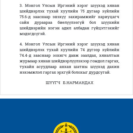
3. Монгол Улсын Иргэний хэрэг шүүхэд хянан
шийдвэрлэх тухай хуулийн 75 дугаар зүйлийн
75.6-д зааснаар энэхүү захирамжийг хариуцагч
сайн дураараа биелүүлээгүй бол шүүхийн
шийдвэрийн нэгэн адил албадан гүйцэтгэхийг
мэдэгдсүгэй.
4. Монгол Улсын Иргэний хэрэг шүүхэд хянан
шийдвэрлэх тухай хуулийн 74 дүгээр зүйлийн
74.4-д зааснаар зохигч давж заалдах, хяналтын
журмаар хянан шийдвэрлүүлэхээр гомдол гаргах,
тухайн асуудлаар анхан шатны шүүхэд дахин
нэхэмжлэл гаргах эрхгүй болохыг дурдсугай.
ШҮҮГЧ Б.НАРМАНДАХ