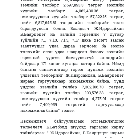
зээлийн төлбөрт 2,697,893.3 төгрөг зээлийн
хүүгийн төлбөрт 4,062,430.36 төгрөг,
нэмэгдүүлсэн хүүгийн төлбөрт 57,322.15 төгрөг,
нийт 6,817,645.81 төгрөгийн төлбөрийг төлж
барагдуулсан болно. Зээлдэгч Ж.Идэрсайхан
Б.Баярцэцэг нь ээлийн гэрээний 7 дугаар
зүйлийн 7.1, 7.1.3, 7.1.5, 7.17 дахь хэсэгт заасан
заалтуудыг удаа дараа зөрчсөн ба зээлээ
төлөхийг олон удаа шаардсан боловч зээлийн
гэрээний үүргээ биелүүлэхгүй өнөөдрийн
байдлаар 171 хоног хугацаа хэтэрч байна. Иймд
банкны санаачилгаар гэрээг цуцалж зээлийн
үлдэгдэл төлбөрийг Ж.Идэрсайхан, Б.Баярцэцэг
нараас гаргуулахаар нэхэмжлэж байна. Үүнд
үндсэн зээлийн төлбөр 7,302,106.70 төгрөг,
зээлийн хүүгийн төлбөр 103,576.38 төгрөг,
нэмэгдүүлсэн хүүгийн төлбөр 4,275.91 төгрөг
нийт 7,409,959 төгрөгийг гаргуулахаар
нэхэмжилж байна” гэжээ.
Нэхэмжлэгч байгууллагын итгэмжлэгдсэн
төлөөлөгч Б.Батболд шүүхэд гаргасан хариу
тайлбартаа: “ Ж.Идэрсайхан, Б.Баярцэцэг нарын