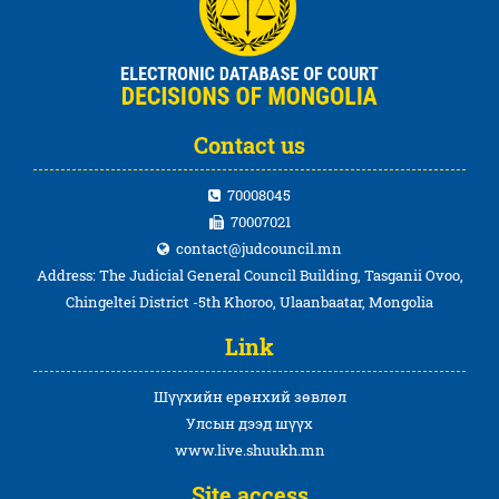
Contact us
70008045
70007021
contact@judcouncil.mn
Address: The Judicial General Council Building, Tasganii Ovoo,
Chingeltei District -5th Khoroo, Ulaanbaatar, Mongolia
Link
Шүүхийн ерөнхий зөвлөл
Улсын дээд шүүх
www.live.shuukh.mn
Site access