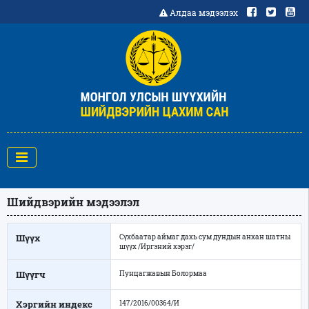
Алдаа мэдээлэх
Шийдвэрийн мэдээлэл
Шүүх
Сүхбаатар аймаг дахь сум дундын анхан шатны
шүүх /Иргэний хэрэг/
Шүүгч
Пунцагжавын Болормаа
Хэргийн индекс
147/2016/00364/И