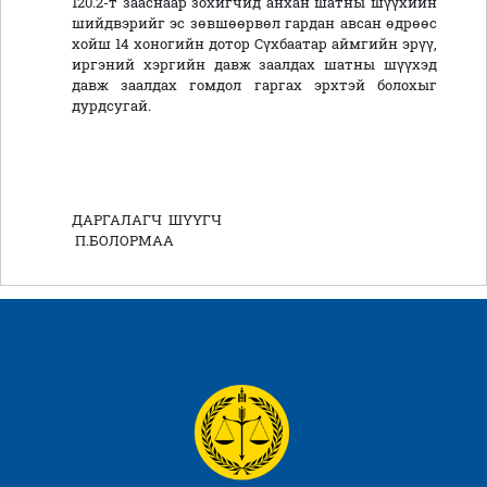
120.2-т зааснаар зохигчид анхан шатны шүүхийн
шийдвэрийг эс зөвшөөрвөл гардан авсан өдрөөс
хойш 14 хоногийн дотор Сүхбаатар аймгийн эрүү,
иргэний хэргийн давж заалдах шатны шүүхэд
давж заалдах гомдол гаргах эрхтэй болохыг
дурдсугай.
ДАРГАЛАГЧ ШҮҮГЧ
П.БОЛОРМАА