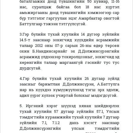
баталгаажих доод түвшингийн 50 хувиар, 11-16
нас, суралцаж байгаа бол 18 нас хүртэл
амьжиргааны доод түвшингийн хэмжээгээр сар
бүр тэтгэлэг гаргуулан эцэг Амарбаатар овогтой
Баттулгаар тэжээн тэтгүүлсүгэй.
3.Гэр бүлийн тухай хуулийн 14 дүгээр зүйлийн
14.5-т зааснаар зохигчид хүүхдийн асрамжийн
талаар 2012 оны 07-р сарын 26-ны өдөр төрсөн
охин Б.Нандинсарнайг эх Д.Должинсүрэнгийн
асрамжид үлдээхээр тохиролцсоныг, зохигчид эд
хөрөнгийн талаар маргаангүй гэснийг тус тус
дурдсугай.
4.Гэр бүлийн тухай хуулийн 26 дугаар зүйлд
заасныг баримтлан Д.Должинсүрэн, А.Баттулга
нар нь хүүхдээ хүмүүжүүлэхэд тэгш эрх эдэлж,
адил үүрэг хүлээх учиртай болохыг мэдэгдсүгэй.
5. Иргэний хэрэг шүүхэд хянан шийдвэрлэх
тухай хуулийн 57 дугаар зүйлийн 57.1, Улсын
тэмдэгтийн хураамжийн тухай хуулийн 7 дугаар
зүйлийн 7.1, 7.1.2 дахь хэсэгт зааснаар
Д.Должинсүрэнгийн улсын тэмдэгтийн