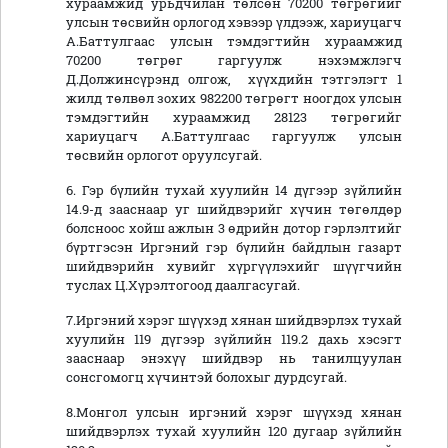
хураамжид урьдчилан төлсөн 70200 төгрөгийг
улсын төсвийн орлогод хэвээр үлдээж, хариуцагч
А.Баттулгаас улсын тэмдэгтийн хураамжид
70200 төгрөг гаргуулж нэхэмжлэгч
Д.Должинсүрэнд олгож, хүүхдийн тэтгэлэгт 1
жилд төлвөл зохих 982200 төгрөгт ноогдох улсын
тэмдэгтийн хураамжид 28123 төгрөгийг
хариуцагч А.Баттулгаас гаргуулж улсын
төсвийн орлогот оруулсугай.
6. Гэр бүлийн тухай хуулийн 14 дүгээр зүйлийн
14.9-д зааснаар уг шийдвэрийг хүчин төгөлдөр
болсноос хойш ажлын 3 өдрийн дотор гэрлэлтийг
бүртгэсэн Иргэний гэр бүлийн байдлын газарт
шийдвэрийн хувийг хүргүүлэхийг шүүгчийн
туслах Ц.Хүрэлтогоод даалгасугай.
7.Иргэний хэрэг шүүхэд хянан шийдвэрлэх тухай
хуулийн 119 дүгээр зүйлийн 119.2 дахь хэсэгт
зааснаар энэхүү шийдвэр нь танилцуулан
сонсгомогц хүчинтэй болохыг дурдсугай.
8.Монгол улсын иргэний хэрэг шүүхэд хянан
шийдвэрлэх тухай хуулийн 120 дугаар зүйлийн