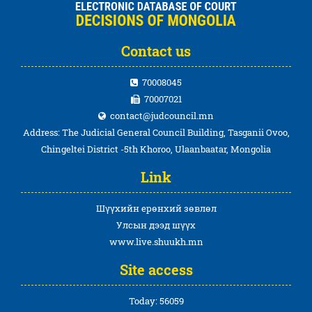
Contact us
70008045
70007021
contact@judcouncil.mn
Address: The Judicial General Council Building, Tasganii Ovoo,
Chingeltei District -5th Khoroo, Ulaanbaatar, Mongolia
Link
Шүүхийн ерөнхий зөвлөл
Улсын дээд шүүх
www.live.shuukh.mn
Site access
Today: 56059