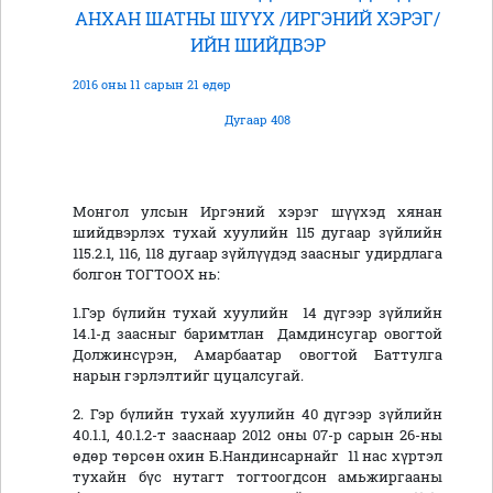
АНХАН ШАТНЫ ШҮҮХ /ИРГЭНИЙ ХЭРЭГ/
ИЙН ШИЙДВЭР
2016 оны 11 сарын 21 өдөр
Дугаар 408
Монгол улсын Иргэний хэрэг шүүхэд хянан
шийдвэрлэх тухай хуулийн 115 дугаар зүйлийн
115.2.1, 116, 118 дугаар зүйлүүдэд заасныг удирдлага
болгон ТОГТООХ нь:
1.Гэр бүлийн тухай хуулийн 14 дүгээр зүйлийн
14.1-д заасныг баримтлан Дамдинсугар овогтой
Должинсүрэн, Амарбаатар овогтой Баттулга
нарын гэрлэлтийг цуцалсугай.
2. Гэр бүлийн тухай хуулийн 40 дүгээр зүйлийн
40.1.1, 40.1.2-т зааснаар 2012 оны 07-р сарын 26-ны
өдөр төрсөн охин Б.Нандинсарнайг 11 нас хүртэл
тухайн бүс нутагт тогтоогдсон амьжиргааны