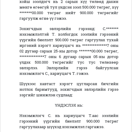
хойш зээлдэгч нь 2 сарын хүү төлөөд дахин
мөнгө өгөөгүй тул үндсэн зээл 500.000 төгрөг, хүү
*******00.000 төгрөг нийт 900.000 төгрөгийг
гаргуулж өгнө үү гэжээ.
Зохигчдын эвлэрлийн гэрээнд:
С.*******
нэхэмжлэлтэй Т. холбогдох зээлийн гэрээний
үүргийн биелэлт 900.000 төгрөг гаргуулах тухай
иргэний хэрэгт хариуцагч нь **************7 оны
02 дугаар сарын 25-ны дотор *******00.000 төгрөг,
**************7 оны 6 дугаар сарын 05-ны дотор
үлдэх 500.000 төгрөгийг тус тус төлөхөөр
эвлэрлээ. Эвлэрлийн гэрээ байгуулсан
нэхэмжлэгч С., хариуцагч Т. гэжээ.
Шүүхээс хавтаст хэрэгт цугларсан бичгийн
нотлох баримтууд, зохигчдын эвлэрлийн гэрээ
зэргийг шинжлэн судлаад:
ҮНДЭСЛЭХ нь:
Нэхэмжлэгч С. нь хариуцагч Т.аас зээлийн
гэрээний үүргийн биелэлт 900.000 төгрөг
гаргуулахаар шүүхэд нэхэмжлэл гаргажээ.