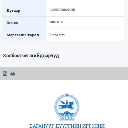
Дугаар
103/ШШ2016/00511
Огноо
2016-11-18
Маргааны төрөл
Бусад зээл,
Холбоотой шийдвэрүүд
БАГАНУУР ДҮҮРГИЙН ИРГЭНИЙ