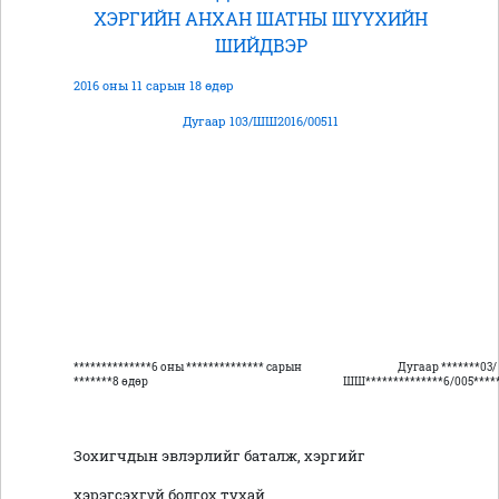
ХЭРГИЙН АНХАН ШАТНЫ ШҮҮХИЙН
ШИЙДВЭР
2016 оны 11 сарын 18 өдөр
Дугаар 103/ШШ2016/00511
**************6 оны ************** сарын
Дугаар *******03/
*******8 өдөр
ШШ**************6/005*****
Зохигчдын эвлэрлийг баталж, хэргийг
хэрэгсэхгүй болгох тухай