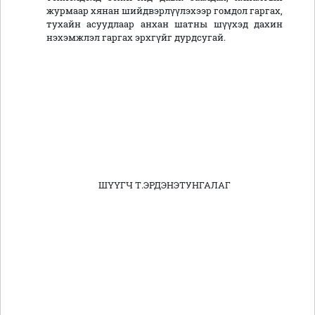
журмаар хянан шийдвэрлүүлэхээр гомдол гаргах,
тухайн асуудлаар анхан шатны шүүхэд дахин
нэхэмжлэл гаргах эрхгүйг дурдсугай.
ШҮҮГЧ
Т.ЭРДЭНЭТУНГАЛАГ