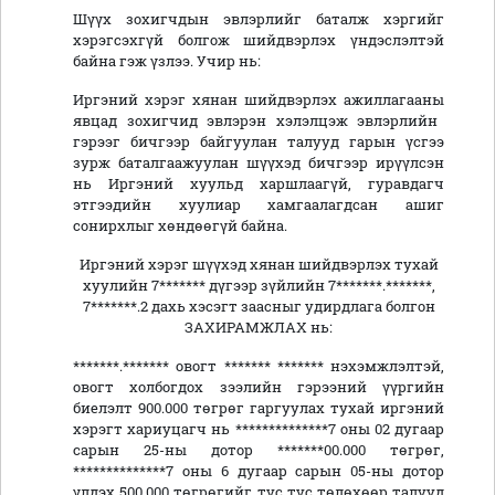
Шүүх зохигчдын эвлэрлийг баталж хэргийг
хэрэгсэхгүй болгож шийдвэрлэх үндэслэлтэй
байна гэж үзлээ. Учир нь:
Иргэний хэрэг
хянан шийдвэрлэх ажиллагааны
явцад зохигчид эвлэрэн хэлэлцэж эвлэрлийн
гэрээг бичгээр байгуулан талууд гарын үсгээ
зурж баталгаажуулан шүүхэд бичгээр ирүүлсэн
нь Иргэний
хуульд харшлаагүй, гуравдагч
этгээдийн хуулиар хамгаалагдсан ашиг
сонирхлыг хөндөөгүй байна.
Иргэний хэрэг шүүхэд хянан шийдвэрлэх тухай
хуулийн 7******* дүгээр зүйлийн 7*******.*******,
7*******.2
дахь хэсэгт
заасныг удирдлага болгон
ЗАХИРАМЖЛАХ нь:
*******.******* овогт ******* ******* нэхэмжлэлтэй,
овогт холбогдох зээлийн гэрээний үүргийн
биелэлт 900.000 төгрөг гаргуулах тухай иргэний
хэрэгт хариуцагч нь **************7 оны 02 дугаар
сарын 25-ны дотор *******00.000 төгрөг,
**************7 оны 6 дугаар сарын 05-ны дотор
үлдэх 500.000 төгрөгийг тус тус төлөхөөр талууд