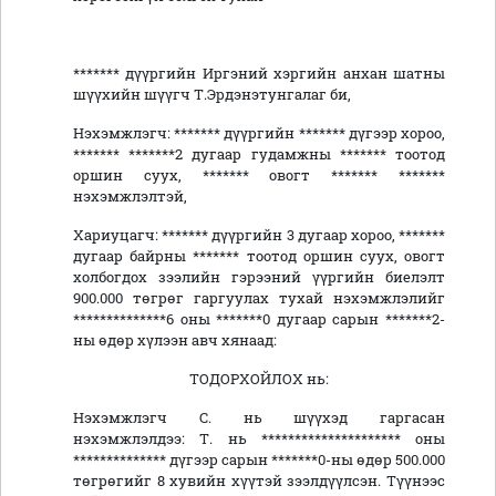
******* дүүргийн Иргэний хэргийн анхан шатны
шүүхийн шүүгч Т.Эрдэнэтунгалаг би,
Нэхэмжлэгч: ******* дүүргийн ******* дүгээр хороо,
******* *******2 дугаар гудамжны ******* тоотод
оршин суух, ******* овогт ******* *******
нэхэмжлэлтэй,
Хариуцагч: ******* дүүргийн 3 дугаар хороо, *******
дугаар байрны ******* тоотод оршин суух, овогт
холбогдох зээлийн гэрээний үүргийн биелэлт
900.000 төгрөг гаргуулах
тухай
нэхэмжлэлийг
**************
6
оны *******0 дугаар сарын *******2-
ны өдөр хүлээн авч хянаад:
ТОДОРХОЙЛОХ нь
:
Нэхэмжлэгч С. нь шүүхэд гаргасан
нэхэмжлэлдээ:
Т. нь ********************* оны
************** дүгээр сарын *******0-ны өдөр 500.000
төгрөгийг 8 хувийн хүүтэй зээлдүүлсэн. Түүнээс