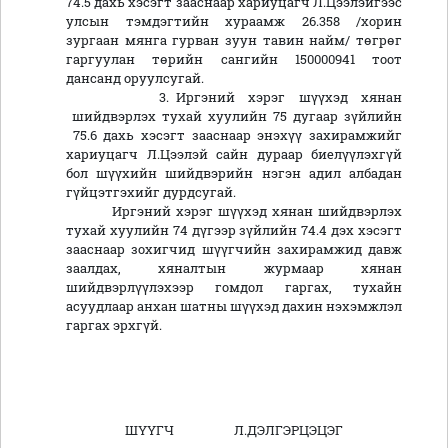
74.5 дахь хэсэгт зааснаар хариуцагч Л.Цээлэйгээс
улсын тэмдэгтийн хураамж 26.358 /хорин
зургаан мянга гурван зуун тавин найм/ төгрөг
гаргуулан төрийн сангийн 150000941 тоот
дансанд оруулсугай.
3. Иргэний хэрэг шүүхэд хянан
шийдвэрлэх тухай хуулийн 75 дугаар зүйлийн
75.6 дахь хэсэгт зааснаар энэхүү захирамжийг
хариуцагч Л.Цээлэй сайн дураар биелүүлэхгүй
бол шүүхийн шийдвэрийн нэгэн адил албадан
гүйцэтгэхийг дурдсугай.
Иргэний хэрэг шүүхэд хянан шийдвэрлэх
тухай хуулийн 74 дүгээр зүйлийн 74.4 дэх хэсэгт
зааснаар зохигчид шүүгчийн захирамжид давж
заалдах, хяналтын журмаар хянан
шийдвэрлүүлэхээр гомдол гаргах, тухайн
асуудлаар анхан шатны шүүхэд дахин нэхэмжлэл
гаргах эрхгүй.
ШҮҮГЧ Л.ДЭЛГЭРЦЭЦЭГ