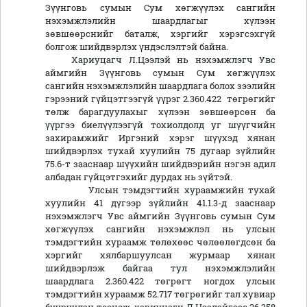
Зүүнговь сумын Сум хөгжүүлэх сангийн
нэхэмжлэлийн шаардлагыг хүлээн
зөвшөөрснийг баталж, хэргийг хэрэгсэхгүй
болгож шийдвэрлэх үндэслэлтэй байна.
Хариуцагч Л.Цээлэй нь нэхэмжлэгч Увс
аймгийн Зүүнговь сумын Сум хөгжүүлэх
сангийн нэхэмжлэлийн шаардлага болох зээлийн
гэрээний гүйцэтгээгүй үүрэг 2.360.422 төгрөгийг
төлж барагдуулахыг хүлээн зөвшөөрсөн ба
үүргээ биелүүлээгүй тохиолдолд уг шүүгчийн
захирамжийг Иргэний хэрэг шүүхэд хянан
шийдвэрлэх тухай хуулийн 75 дугаар зүйлийн
75.6-т зааснаар шүүхийн шийдвэрийн нэгэн адил
албадан гүйцэтгэхийг дурдах нь зүйтэй.
Улсын тэмдэгтийн хураамжийн тухай
хуулийн 41 дүгээр зүйлийн 41.1.3-д зааснаар
нэхэмжлэгч Увс аймгийн Зүүнговь сумын Сум
хөгжүүлэх сангийн нэхэмжлэл нь улсын
тэмдэгтийн хураамж төлөхөөс чөлөөлөгдсөн ба
хэргийг хялбаршуулсан журмаар хянан
шийдвэрлэж байгаа тул нэхэмжлэлийн
шаардлага 2.360.422 төгрөгт ногдох улсын
тэмдэгтийн хураамж 52.717 төгрөгийг тал хувиар