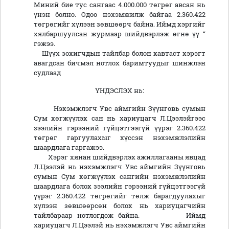
Миний бие тус сангаас 4.000.000 төгрөг авсан нь
үнэн болно. Одоо нэхэмжилж байгаа 2.360.422
төгрөгийг хүлээн зөвшөөрч байна. Иймд хэргийг
хялбаршуулсан журмаар шийдвэрлэж өгнө үү “
гэжээ.
Шүүх зохигчдын тайлбар болон хавтаст хэрэгт
авагдсан бичмэл нотлох баримтуудыг шинжлэн
судлаад
ҮНДЭСЛЭХ нь:
Нэхэмжлэгч Увс аймгийн Зүүнговь сумын
Сум хөгжүүлэх сан нь хариуцагч Л.Цээлэйгээс
зээлийн гэрээний гүйцэтгээгүй үүрэг 2.360.422
төгрөг гаргуулахыг хүссэн нэхэмжлэлийн
шаардлага гаргажээ.
Хэрэг хянан шийдвэрлэх ажиллагааны явцад
Л.Цээлэй нь нэхэмжлэгч Увс аймгийн Зүүнговь
сумын Сум хөгжүүлэх сангийн нэхэмжлэлийн
шаардлага болох зээлийн гэрээний гүйцэтгээгүй
үүрэг 2.360.422 төгрөгийг төлж барагдуулахыг
хүлээн зөвшөөрсөн болох нь хариуцагчийн
тайлбараар нотлогдож байна. Иймд
хариуцагч Л.Цээлэй нь нэхэмжлэгч Увс аймгийн