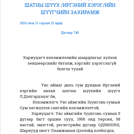
ШАТНЫ ШҮҮХ /ИРГЭНИЙ ХЭРЭГ/ИЙН
ШҮҮГЧИЙН ЗАХИРАМЖ
2016 оны 11 сарын 21 өдөр
Дугаар 745
Хариуцагч нэхэмжлэлийн шаардлагыг хүлээн
зөвшөөрснийг баталж, хэргийг хэрэгсэхгүй
болгох тухай
Увс аймаг дахь сум дундын Иргэний
хэргийн анхан шатны шүүхийн шүүгч
Л.Дэлгэрцэцэг би,
Нэхэмжлэгч: Увс аймгийн Зүүнговь сумын
Сум хөгжүүлэх сангийн нэхэмжлэлтэй,
Хариуцагч: Увс аймгийн Зүүнговь сумын 5
дугаар багт оршин суух, 1958 онд төрсөн, 58
настай, эмэгтэй, регистрийн дугаар ОД58031501,
Шарнууд овогт Лхамжавын Цээлэйд холбогдох,