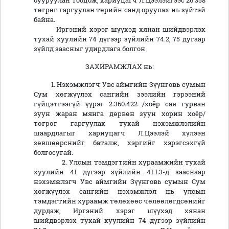
бууруулан тооцож, хариуцагч Л.Цээлэйгээс 26.358
төгрөг гаргуулан төрийн санд оруулах нь зүйтэй
байна.
Иргэний хэрэг шүүхэд хянан шийдвэрлэх
тухай хуулийн 74 дүгээр зүйлийн 74.2, 75 дугаар
зүйлд заасныг удирдлага болгон
ЗАХИРАМЖЛАХ нь:
1. Нэхэмжлэгч Увс аймгийн Зүүнговь сумын
Сум хөгжүүлэх сангийн зээлийн гэрээний
гүйцэтгээгүй үүрэг 2.360.422 /хоёр сая гурван
зуун жаран мянга дөрвөн зуун хорин хоёр/
төгрөг гаргуулах тухай нэхэмжлэлийн
шаардлагыг хариуцагч Л.Цээлэй хүлээн
зөвшөөрснийг баталж, хэргийг хэрэгсэхгүй
болгосугай.
2. Улсын тэмдэгтийн хураамжийн тухай
хуулийн 41 дүгээр зүйлийн 41.1.3-д зааснаар
нэхэмжлэгч Увс аймгийн Зүүнговь сумын Сум
хөгжүүлэх сангийн нэхэмжлэл нь улсын
тэмдэгтийн хураамж төлөхөөс чөлөөлөгдсөнийг
дурдаж, Иргэний хэрэг шүүхэд хянан
шийдвэрлэх тухай хуулийн 74 дүгээр зүйлийн