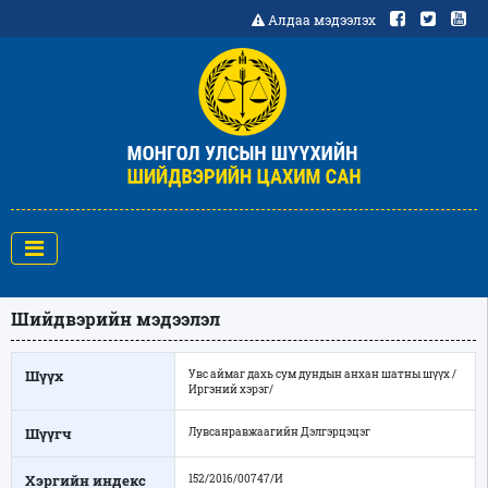
Алдаа мэдээлэх
Шийдвэрийн мэдээлэл
Шүүх
Увс аймаг дахь сум дундын анхан шатны шүүх /
Иргэний хэрэг/
Шүүгч
Лувсанравжаагийн Дэлгэрцэцэг
Хэргийн индекс
152/2016/00747/И