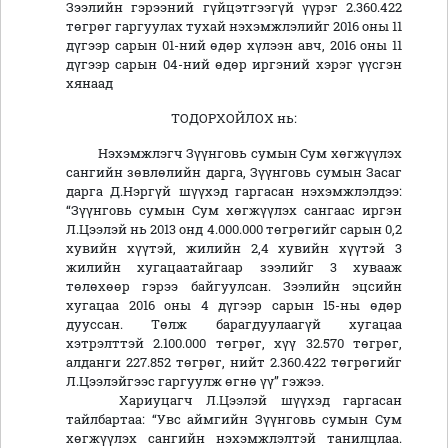
Зээлийн гэрээний гүйцэтгээгүй үүрэг 2.360.422
төгрөг гаргуулах тухай нэхэмжлэлийг 2016 оны 11
дүгээр сарын 01-ний өдөр хүлээн авч, 2016 оны 11
дүгээр сарын 04-ний өдөр иргэний хэрэг үүсгэн
хянаад
ТОДОРХОЙЛОХ нь:
Нэхэмжлэгч Зүүнговь сумын Сум хөгжүүлэх
сангийн зөвлөлийн дарга, Зүүнговь сумын Засаг
дарга Д.Нэргүй шүүхэд гаргасан нэхэмжлэлдээ:
“Зүүнговь сумын Сум хөгжүүлэх сангаас иргэн
Л.Цээлэй нь 2013 онд 4.000.000 төгрөгийг сарын 0,2
хувийн хүүтэй, жилийн 2,4 хувийн хүүтэй 3
жилийн хугацаатайгаар зээлийг 3 хувааж
төлөхөөр гэрээ байгуулсан. Зээлийн эцсийн
хугацаа 2016 оны 4 дүгээр сарын 15-ны өдөр
дууссан. Төлж барагдуулаагүй хугацаа
хэтрэлттэй 2.100.000 төгрөг, хүү 32.570 төгрөг,
алданги 227.852 төгрөг, нийт 2.360.422 төгрөгийг
Л.Цээлэйгээс гаргуулж өгнө үү” гэжээ.
Хариуцагч Л.Цээлэй шүүхэд гаргасан
тайлбартаа: “Увс аймгийн Зүүнговь сумын Сум
хөгжүүлэх сангийн нэхэмжлэлтэй танилцлаа.