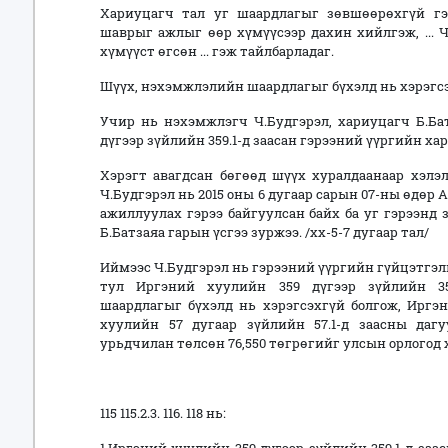
Хариуцагч тал уг шаардлагыг зөвшөөрөхгүй гэж
шаврыг ажлыг өөр хүмүүсээр дахин хийлгэж, ... 
хүмүүст өгсөн ... гэж тайлбарладаг.
Шүүх, нэхэмжлэлийн шаардлагыг бүхэлд нь хэрэгсэх
Учир нь нэхэмжлэгч Ч.Будгэрэл, хариуцагч Б.Ба
дүгээр зүйлийн 359.1-д заасан гэрээний үүргийн хар
Хэрэгт авагдсан бөгөөд шүүх хуралдаанаар хэлэ
Ч.Будгэрэл нь 2015 оны 6 дугаар сарын 07-ны өдөр
ажиллуулах гэрээ байгуулсан байх ба уг гэрээнд
Б.Батзаяа гарын үсгээ зуржээ. /хх-5-7 дугаар тал/
Иймээс Ч.Будгэрэл нь гэрээний үүргийн гүйцэтгэли
тул Иргэний хуулийн 359 дүгээр зүйлийн 35
шаардлагыг бүхэлд нь хэрэгсэхгүй болгож, Иргэ
хуулийн 57 дугаар зүйлийн 57.1-д заасны да
урьдчилан төлсөн 76,550 төгрөгийг улсын орлогод
115 115.2.3. 116. 118 нь: