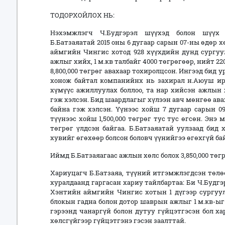
ТОДОРХОЙЛОХ НЬ:
Нэхэмжлэгч Ч.Будгэрэл шүүхэд болон шүүх 
Б.Батзаяатай 2015 оны 6 дугаар сарын 07-ны өдөр 
аймгийн Чингис хотод 928 хүүхдийн дунд сургуу
ажлыг хийх, 1 м.кв талбайг 4000 төгрөгөөр, нийт 2
8,800,000 төгрөг авахаар тохиролцсон. Ингээд бид 
хонож байтал компанийнх нь захирал н.Аюуш ир
хүмүүс ажиллуулах боллоо, та нар хийсэн ажлын
гэж хэлсэн. Бид шаардлагыг хүлээн авч мөнгөө ава
байна гэж хэлсэн. Үүнээс хойш 7 дугаар сарын 09
түүнээс хойш 1,500,000 төгрөг тус тус өгсөн. Энэ 
төгрөг үлдсэн байгаа. Б.Батзаяатай уулзаад бид 
хувийг өгөхөөр болсон боловч үүнийгээ өгөхгүй ба
Иймд Б.Батзаяагаас ажлын хөлс болох 3,850,000 төгр
Хариуцагч Б.Батзаяа, түүний итгэмжлэгдсэн төлө
хуралдаанд гаргасан хариу тайлбартаа: Би Ч.Будг
Хэнтийн аймгийн Чингис хотын 1 дүгээр сургуу
блокын гадна болон дотор шаврын ажлыг 1 м.кв-ыг
гэрээнд чанаргүй болон дутуу гүйцэтгэсэн бол х
хөлсгүйгээр гүйцэтгэнэ гэсэн заалттай.