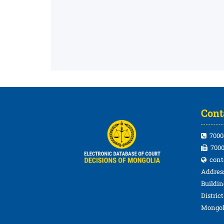
Cont
7000
7000
cont
Address
Buildin
Distric
Mongol