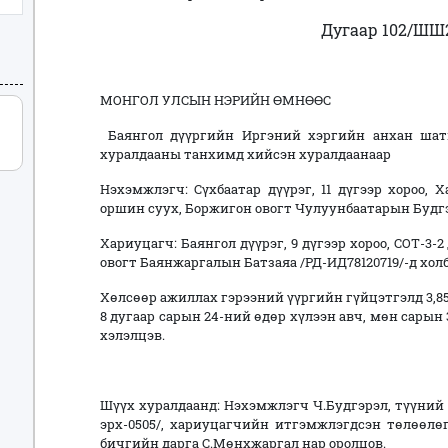
Дугаар 102/ШШ2
МОНГОЛ УЛСЫН НЭРИЙН ӨМНӨӨС
Баянгол дүүргийн Иргэний хэргийн анхан шат
хуралдааны танхимд хийсэн хуралдаанаар
Нэхэмжлэгч: Сүхбаатар дүүрэг, 11 дүгээр хороо,
оршин суух, Боржигон овогт Чулуунбаатарын Будгэ
Хариуцагч: Баянгол дүүрэг, 9 дүгээр хороо, СОТ-3-
овогт Баянжаргалын Батзаяа /РД-ИД78120719/-д хол
Хөлсөөр ажиллах гэрээний үүргийн гүйцэтгэлд 3,8
8 дугаар сарын 24-ний өдөр хүлээн авч, мөн сарын
хэлэлцэв.
Шүүх хуралдаанд: Нэхэмжлэгч Ч.Будгэрэл, түүний
эрх-0505/, хариуцагчийн итгэмжлэгдсэн төлөөлө
бичгийн дарга С.Мөнхжаргал нар оролцов.