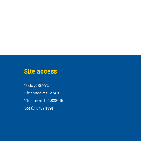
Site access
Today: 36772
This week: 512748
This month: 2828015
Total: 47874391