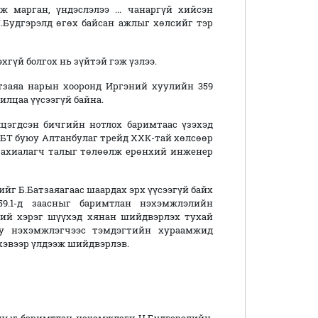
 марган, үндэслэлээ ... чанаргүй хийсэн
Ч.Будгэрэлд өгөх байсан ажлыг хөлсийг тэр
гүй болгох нь зүйтэй гэж үзлээ.
тзаяа нарын хооронд Иргэний хуулийн 359
илцаа үүсээгүй байна.
лцэгдсэн бичгийн нотлох баримтаас үзэхэд
 АБТ буюу Алтанбулаг трейд ХХК-тай хөлсөөр
 захиалагч талыг төлөөлж ерөнхий инженер
йг Б.Батзаяагаас шаардах эрх үүсээгүй байх
9.1-д заасныг баримтлан нэхэмжлэлийн
ний хэрэг шүүхэд хянан шийдвэрлэх тухай
гуу нэхэмжлэгчээс тэмдэгтийн хураамжид
 хэвээр үлдээж шийдвэрлэв.