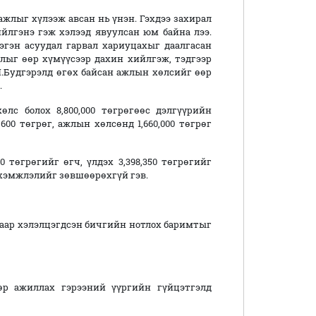
ажлыг хүлээж авсан нь үнэн. Гэхдээ захирал
ийлгэнэ гэж хэлээд явуулсан юм байна лээ.
гэн асуудал гарвал хариуцахыг даалгасан
ыг өөр хүмүүсээр дахин хийлгэж, тэдгээр
Ч.Будгэрэлд өгөх байсан ажлын хөлсийг өөр
.
лс болох 8,800,000 төгрөгөөс дэлгүүрийн
,600 төгрөг, ажлын хөлсөнд 1,660,000 төгрөг
00 төгрөгийг өгч, үлдэх 3,398,350 төгрөгийг
хэмжлэлийг зөвшөөрөхгүй гэв.
наар хэлэлцэгдсэн бичгийн нотлох баримтыг
өр ажиллах гэрээний үүргийн гүйцэтгэлд