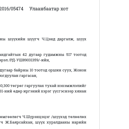
016/05474
Улаанбаатар хот
ны шүүхийн шүүгч Ч.Цэнд даргалж, шүүх
 Хандгайтын 42 дугаар гудамжны 517 тоотод
рэл /РД-УШ89031359/-ийн,
2 дугаар байрны 10 тоотод оршин суух, Жонон
богдуулан гаргасан,
50,300 төгрөг гаргуулах тухай нэхэмжлэлийг
 31-ний өдөр иргэний хэрэг үүсгэснээр хянан
 өмгөөлөгч Ч.Шүрэнцэцэг /шүүхэд төлөөлөх
гч Ж.Баярсайхан, шүүх хуралдааны нарийн