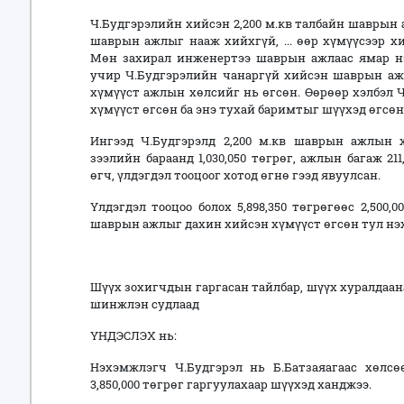
Ч.Будгэрэлийн хийсэн 2,200 м.кв талбайн шаврын 
шаврын ажлыг нааж хийхгүй, ... өөр хүмүүсээр х
Мөн захирал инженертээ шаврын ажлаас ямар нэ
учир Ч.Будгэрэлийн чанаргүй хийсэн шаврын ажл
хүмүүст ажлын хөлсийг нь өгсөн. Өөрөөр хэлбэл 
хүмүүст өгсөн ба энэ тухай баримтыг шүүхэд өгсөн
Ингээд Ч.Будгэрэлд 2,200 м.кв шаврын ажлын хө
зээлийн бараанд 1,030,050 төгрөг, ажлын багаж 211
өгч, үлдэгдэл тооцоог хотод өгнө гээд явуулсан.
Үлдэгдэл тооцоо болох 5,898,350 төгрөгөөс 2,500,0
шаврын ажлыг дахин хийсэн хүмүүст өгсөн тул нэ
Шүүх зохигчдын гаргасан тайлбар, шүүх хуралдаа
шинжлэн судлаад
ҮНДЭСЛЭХ нь:
Нэхэмжлэгч Ч.Будгэрэл нь Б.Батзаяагаас хөлсө
3,850,000 төгрөг гаргуулахаар шүүхэд ханджээ.