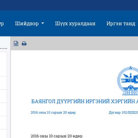
үр
Шийдвэр
Шүүх хуралдаан
Иргэн танд
БАЯНГОЛ ДҮҮРГИЙН ИРГЭНИЙ ХЭРГИЙН
2016 оны 10 сарын 20 өдөр
Дугаар 102/ШШ20
2016 оны 10 сарын 20 өдөр