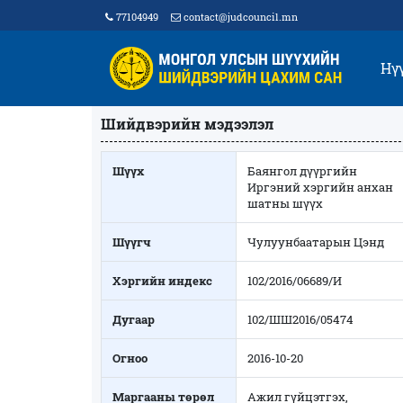
77104949
contact@judcouncil.mn
Нү
Шийдвэрийн мэдээлэл
Шүүх
Баянгол дүүргийн
Иргэний хэргийн анхан
шатны шүүх
Шүүгч
Чулуунбаатарын Цэнд
Хэргийн индекс
102/2016/06689/И
Дугаар
102/ШШ2016/05474
Огноо
2016-10-20
Маргааны төрөл
Ажил гүйцэтгэх,