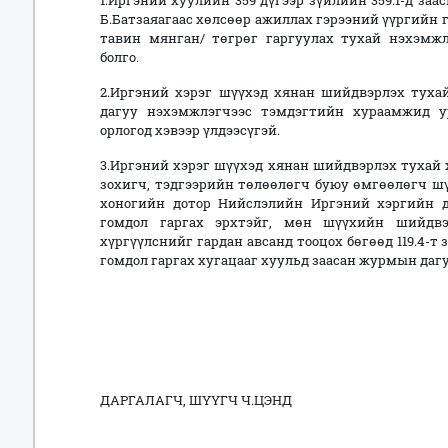
1.Иргэний хуулийн 359 дүгээр зүйлийн 359.1-д за
Б.Батзаяагаас хөлсөөр ажиллах гэрээний үүргийн г
тавин мянган/ төгрөг гаргуулах тухай нэхэмжл
болго.
2.Иргэний хэрэг шүүхэд хянан шийдвэрлэх тухай
дагуу нэхэмжлэгчээс тэмдэгтийн хураамжид у
орлогод хэвээр үлдээсүгэй.
3.Иргэний хэрэг шүүхэд хянан шийдвэрлэх тухай х
зохигч, тэдгээрийн төлөөлөгч буюу өмгөөлөгч ш
хоногийн дотор Нийслэлийн Иргэний хэргийн 
гомдол гаргах эрхтэйг, мөн шүүхийн шийдвэ
хүргүүлснийг гардан авсанд тооцох бөгөөд 119.4-т
гомдол гаргах хугацааг хуульд заасан журмын дагу
ДАРГАЛАГЧ, ШҮҮГЧ Ч.ЦЭНД