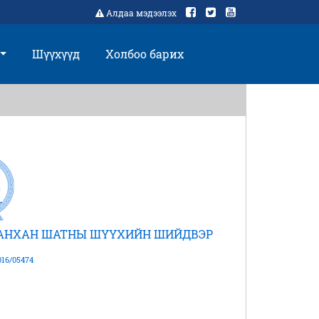
Алдаа мэдээлэх
Шүүхүүд
Холбоо барих
 АНХАН ШАТНЫ ШҮҮХИЙН ШИЙДВЭР
16/05474