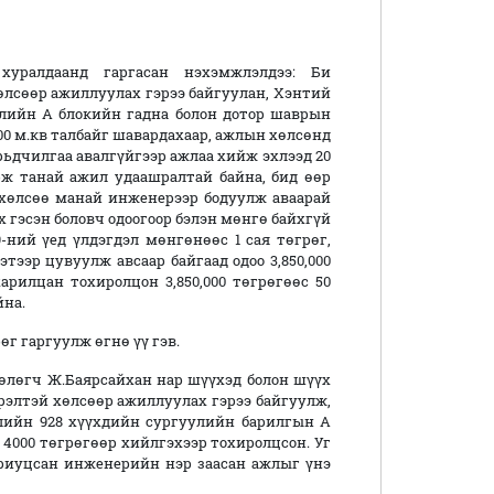
хуралдаанд гаргасан нэхэмжлэлдээ: Би
хөлсөөр ажиллуулах гэрээ байгуулан, Хэнтий
лийн А блокийн гадна болон дотор шаврын
200 м.кв талбайг шавардахаар, ажлын хөлсөнд
урьдчилгаа авалгүйгээр ажлаа хийж эхлээд 20
ж танай ажил удаашралтай байна, бид өөр
 хөлсөө манай инженерээр бодуулж аваарай
х гэсэн боловч одоогоор бэлэн мөнгө байхгүй
-ний үед үлдэгдэл мөнгөнөөс 1 сая төгрөг,
мэтээр цувуулж авсаар байгаад одоо 3,850,000
харилцан тохиролцон 3,850,000 төгрөгөөс 50
йна.
өг гаргуулж өгнө үү гэв.
өлөгч Ж.Баярсайхан нар шүүхэд болон шүүх
эрэлтэй хөлсөөр ажиллуулах гэрээ байгуулж,
лийн 928 хүүхдийн сургуулийн барилгын А
 4000 төгрөгөөр хийлгэхээр тохиролцсон. Уг
ариуцсан инженерийн нэр заасан ажлыг үнэ