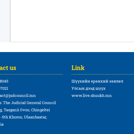
act us
Link
8045
Шүүхийн ерөнхий зөвлөл
7021
Улсын дээд шүүх
act@judcouncil.mn
www.live.shuukh.mn
: The Judicial General Council
g, Tasganii Ovoo, Chingeltei
t -5th Khoroo, Ulaanbaatar,
ia