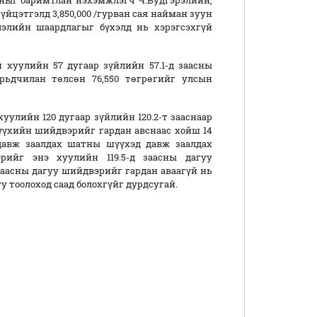
асныг баримтлан нэхэмжлэгч Ч.Будгэрэлийн,
үйцэтгэлд 3,850,000 /гурван сая найман зуун
элийн шаардлагыг бүхэлд нь хэрэгсэхгүй
 хуулийн 57 дугаар зүйлийн 57.1-д заасны
рьдчилан төлсөн 76,550 төгрөгийг улсын
уулийн 120 дугаар зүйлийн 120.2-т зааснаар
үүхийн шийдвэрийг гардан авснаас хойш 14
давж заалдах шатны шүүхэд давж заалдах
рийг энэ хуулийн 119.5-д заасны дагуу
 заасны дагуу шийдвэрийг гардан аваагүй нь
у тоолоход саад болохгүйг дурдсугай.