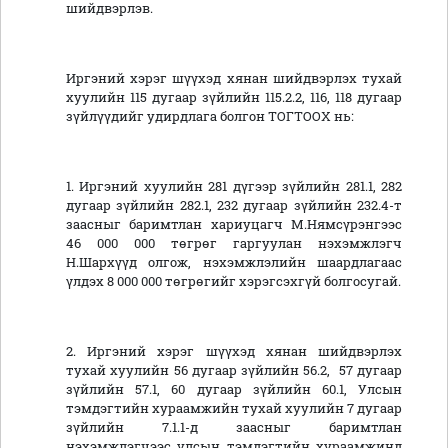
шийдвэрлэв.
Иргэний хэрэг шүүхэд хянан шийдвэрлэх тухай
хуулийн 115 дугаар зүйлийн 115.2.2, 116, 118 дугаар
зүйлүүдийг удирдлага болгон ТОГТООХ нь:
1. Иргэний хуулийн 281 дүгээр зүйлийн 281.1, 282
дугаар зүйлийн 282.1, 232 дугаар зүйлийн 232.4-т
заасныг баримтлан хариуцагч М.Нямсүрэнгээс
46 000 000 төгрөг гаргуулан нэхэмжлэгч
Н.Шархүүд олгож, нэхэмжлэлийн шаардлагаас
үлдэх 8 000 000 төгрөгийг хэрэгсэхгүй болгосугай.
2. Иргэний хэрэг шүүхэд хянан шийдвэрлэх
тухай хуулийн 56 дугаар зүйлийн 56.2, 57 дугаар
зүйлийн 57.1, 60 дугаар зүйлийн 60.1, Улсын
тэмдэгтийн хураамжийн тухай хуулийн 7 дугаар
зүйлийн 7.1.1-д заасныг баримтлан
нэхэмжлэгчээс улсын тэмдэгтийн хураамжинд