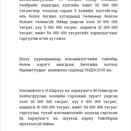
төлбрийг алдагдал, хүүгийн хамт 55 000 000
төгрөгөөр тооцоод сарын 5 хувийн хүүтэйгээр
аль болох богино хугацаанд төлөхөөр болсон
боловч төлөөгүй. Иймд үндсэн зээл 30 000 000
төгрөг, хүү 9 000 000 төгрөг, алданги 15 000 000
төгрөг, нийт 54 000 000 төгрөгийг хариуцагчаас
гаргуулж өгнө үү гэжээ.
Шүүх хуралдаанаар нэхэмжлэгчийн тайлбар
болон хэрэгт авагдсан бичгийн нотлох
баримтуудыг шинжлэн судлаад ҮНДЭСЛЭХ нь:
Нэхэмжлэгч Н.Шархүү нь хариуцагч М.Нямсүрэн
холбогдуулан зээлийн гэрээний үүрэгт үндсэн
зээл 30 000 000 төгрөг, хүү 9 000 000 төгрөг,
алданги 15 000 000 төгрөг, нийт 54 000 000 төгрөг
гаргуулах тухай нэхэмжлэлийг шүүхэд гаргасан
ба хариуцагч нь шүүхэд хариу тайлбараа
ирүүлээгүй байна.