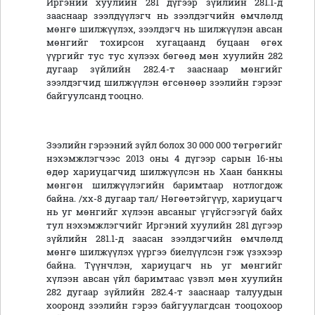
Иргэний хуулийн 281 дүгээр зүйлийн 281.1-д
зааснаар зээлдүүлэгч нь зээлдэгчийн өмчлөлд
мөнгө шилжүүлэх, зээлдэгч нь шилжүүлэн авсан
мөнгийг тохирсон хугацаанд буцаан өгөх
үүргийг тус тус хүлээх бөгөөд мөн хуулийн 282
дугаар зүйлийн 282.4-т зааснаар мөнгийг
зээлдэгчид шилжүүлэн өгсөнөөр зээлийн гэрээг
байгуулсанд тооцно.
Зээлийн гэрээний зүйл болох 30 000 000 төгрөгийг
нэхэмжлэгчээс 2013 оны 4 дүгээр сарын 16-ны
өдөр хариуцагчид шилжүүлсэн нь Хаан банкны
мөнгөн шилжүүлэгийн баримтаар нотлогдож
байна. /хх-8 дугаар тал/ Нөгөөтэйгүүр, хариуцагч
нь уг мөнгийг хүлээн авсаныг үгүйсгээгүй байх
тул нэхэмжлэгчийг Иргэний хуулийн 281 дүгээр
зүйлийн 281.1-д заасан зээлдэгчийн өмчлөлд
мөнгө шилжүүлэх үүргээ биелүүлсэн гэж үзэхээр
байна. Түүнчлэн, хариуцагч нь уг мөнгийг
хүлээн авсан үйл баримтаас үзвэл мөн хуулийн
282 дугаар зүйлийн 282.4-т зааснаар талуудын
хооронд зээлийн гэрээ байгуулагдсан тооцохоор