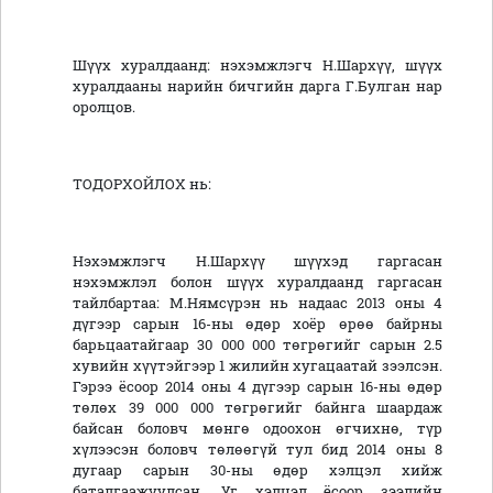
Шүүх хуралдаанд: нэхэмжлэгч Н.Шархүү, шүүх
хуралдааны нарийн бичгийн дарга Г.Булган нар
оролцов.
ТОДОРХОЙЛОХ нь:
Нэхэмжлэгч Н.Шархүү шүүхэд гаргасан
нэхэмжлэл болон шүүх хуралдаанд гаргасан
тайлбартаа: М.Нямсүрэн нь надаас 2013 оны 4
дүгээр сарын 16-ны өдөр хоёр өрөө байрны
барьцаатайгаар 30 000 000 төгрөгийг сарын 2.5
хувийн хүүтэйгээр 1 жилийн хугацаатай зээлсэн.
Гэрээ ёсоор 2014 оны 4 дүгээр сарын 16-ны өдөр
төлөх 39 000 000 төгрөгийг байнга шаардаж
байсан боловч мөнгө одоохон өгчихнө, түр
хүлээсэн боловч төлөөгүй тул бид 2014 оны 8
дугаар сарын 30-ны өдөр хэлцэл хийж
баталгаажуулсан. Уг хэлцэл ёсоор зээлийн