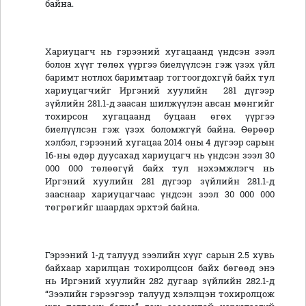
байна.
Хариуцагч нь гэрээний хугацаанд үндсэн зээл
болон хүүг төлөх үүргээ биелүүлсэн гэж үзэх үйл
баримт нотлох баримтаар тогтоогдохгүй байх тул
хариуцагчийг Иргэний хуулийн 281 дүгээр
зүйлийн 281.1-д заасан шилжүүлэн авсан мөнгийг
тохирсон хугацаанд буцаан өгөх үүргээ
биелүүлсэн гэж үзэх боломжгүй байна. Өөрөөр
хэлбэл, гэрээний хугацаа 2014 оны 4 дүгээр сарын
16-ны өдөр дуусахад хариуцагч нь үндсэн зээл 30
000 000 төлөөгүй байх тул нэхэмжлэгч нь
Иргэний хуулийн 281 дүгээр зүйлийн 281.1-д
зааснаар хариуцагчаас үндсэн зээл 30 000 000
төгрөгийг шаардах эрхтэй байна.
Гэрээний 1-д талууд зээлийн хүүг сарын 2.5 хувь
байхаар харилцан тохиролцсон байх бөгөөд энэ
нь Иргэний хуулийн 282 дугаар зүйлийн 282.1-д
“Зээлийн гэрээгээр талууд хэлэлцэн тохиролцож