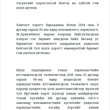
төгрөгийг хэрэгсэхгүй болгох нь зүйтэй гэж
шүүх дүгнэв.
Хавтаст хэрэгт барьцааны болон 2014 оны 8
дугаар сарын 30-ны өдөр нэхэмжлэгч, хариуцагч,
Ж.Ариунбилэг нарын хооронд байгуулагдсан
хэлцэл гэх баримт авагдсан байх бөгөөд уг
баримтыг нэхэмжлэгч шаардлагын үндэслэл
болгоогүй тул шүүх хэрэгт хамааралтай баримт
гэж үнэлээгүй болно.
Шүүх хуралдааны товыг хариуцагчийн
итгэмжлэгдсэн төлөөлөгчид 2016 оны 10 дугаар
сарын 06-ны өдөр мэдэгдсэн боловч
хариуцагчийн итгэмжлэгдсэн төлөөлөгч шүүх
хуралд хүндэтгэн үзэх шалтгаангүйгээр ирээгүй
тул Иргэний хэрэг шүүхэд хянан шийдвэрлэх
тухай хуулийн 100 дугаар зүйлийн 100.3-т
зааснаар нэхэмжлэгчийн хүсэлтийг үндэслэн
хариуцагчийн эзгүйд хэргийг хянан