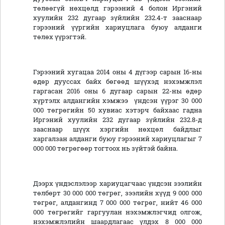
төлөөгүй нөхцөлд гэрээний 4 болон Иргэний
хуулийн 232 дугаар зүйлийн 232.4-т зааснаар
гэрээний үүргийн хариуцлага буюу алданги
төлөх үүрэгтэй.
Гэрээний хугацаа 2014 оны 4 дүгээр сарын 16-ны
өдөр дууссах байх бөгөөд шүүхэд нэхэмжлэл
гаргасан 2016 оны 6 дугаар сарын 22-ны өдөр
хүртэлх алдангийн хэмжээ үндсэн үүрэг 30 000
000 төгрөгийн 50 хувиас хэтэрч байхаас гадна
Иргэний хуулийн 232 дугаар зүйлийн 232.8-д
зааснаар шүүх хэргийн нөхцөл байдлыг
харгалзан алданги буюу гэрээний хариуцлагыг 7
000 000 төгрөгөөр тогтоох нь зүйтэй байна.
Дээрх үндэслэлээр хариуцагчаас үндсэн зээлийн
төлбөрт 30 000 000 төгрөг, зээлийн хүүд 9 000 000
төгрөг, алдангинд 7 000 000 төгрөг, нийт 46 000
000 төгрөгийг гаргуулан нэхэмжлэгчид олгож,
нэхэмжлэлийн шаардлагаас үлдэх 8 000 000