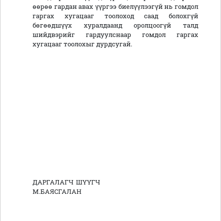
өөрөө гардан авах үүргээ биелүүлээгүй нь гомдол
гаргах хугацааг тоолоход саад болохгүй
бөгөөдшүүх хуралдаанд оролцоогүй талд
шийдвэрийг гардуулснаар гомдол гаргах
хугацааг тоолохыг дурдсугай.
ДАРГАЛАГЧ ШҮҮГЧ
М.БАЯСГАЛАН