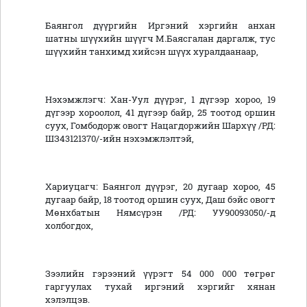
Баянгол дүүргийн Иргэний хэргийн анхан
шатны шүүхийн шүүгч М.Баясгалан даргалж, тус
шүүхийн танхимд хийсэн шүүх хуралдаанаар,
Нэхэмжлэгч: Хан-Уул дүүрэг, 1 дүгээр хороо, 19
дүгээр хороолол, 41 дүгээр байр, 25 тоотод оршин
суух, Гомбодорж овогт Нацагдоржийн Шархүү /РД:
ШЗ43121370/-ийн нэхэмжлэлтэй,
Хариуцагч: Баянгол дүүрэг, 20 дугаар хороо, 45
дугаар байр, 18 тоотод оршин суух, Даш бэйс овогт
Мөнхбатын Нямсүрэн /РД: УУ90093050/-д
холбогдох,
Зээлийн гэрээний үүрэгт 54 000 000 төгрөг
гаргуулах тухай иргэний хэргийг хянан
хэлэлцэв.