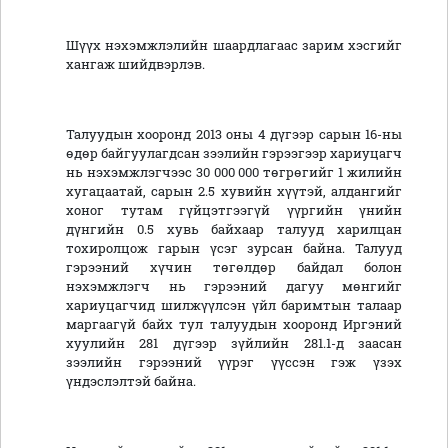
Шүүх нэхэмжлэлийн шаардлагаас зарим хэсгийг
хангаж шийдвэрлэв.
Талуудын хооронд 2013 оны 4 дүгээр сарын 16-ны
өдөр байгуулагдсан зээлийн гэрээгээр хариуцагч
нь нэхэмжлэгчээс 30 000 000 төгрөгийг 1 жилийн
хугацаатай, сарын 2.5 хувийн хүүтэй, алдангийг
хоног тутам гүйцэтгээгүй үүргийн үнийн
дүнгийн 0.5 хувь байхаар талууд харилцан
тохиролцож гарын үсэг зурсан байна. Талууд
гэрээний хүчин төгөлдөр байдал болон
нэхэмжлэгч нь гэрээний дагуу мөнгийг
хариуцагчид шилжүүлсэн үйл баримтын талаар
маргаагүй байх тул талуудын хооронд Иргэний
хуулийн 281 дүгээр зүйлийн 281.1-д заасан
зээлийн гэрээний үүрэг үүссэн гэж үзэх
үндэслэлтэй байна.