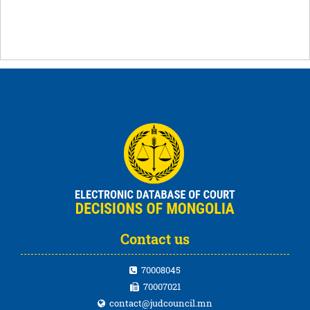
Contact us
70008045
70007021
contact@judcouncil.mn