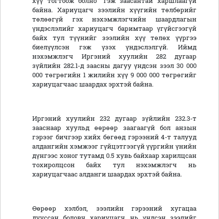
хүү тогтоож болно” гэж заасантай харшлаагүй
байна. Хариуцагч зээлийн хүүгийн төлбөрийг
төлөөгүй гэх нэхэмжлэгчийн шаардлагын
үндэслэлийг хариуцагч баримтаар үгүйсгээгүй
байх тул түүнийг зээлийн хүү төлөх үүргээ
биелүүлсэн гэж үзэх үндэслэлгүй. Иймд
нэхэмжлэгч Иргэний хуулийн 282 дугаар
зүйлийн 282.1-д заасны дагуу үндсэн зээл 30 000
000 төгрөгийн 1 жилийн хүү 9 000 000 төгрөгийг
хариуцагчаас шаардах эрхтэй байна.
Иргэний хуулийн 232 дугаар зүйлийн 232.3-т
зааснаар хуульд өөрөөр заагаагүй бол анзын
гэрээг бичгээр хийх бөгөөд гэрээний 4-т талууд
алдангийн хэмжээг гүйцэтгээгүй үүргийн үнийн
дүнгээс хоног тутамд 0.5 хувь байхаар харилцсан
тохиролцсон байх тул нэхэмжлэгч нь
хариуцагчаас алданги шаардах эрхтэй байна.
Өөрөөр хэлбэл, зээлийн гэрээний хугацаа
дууссан боловч хариуцагч нь үндсэн зээлийг