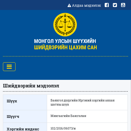
Алдаа мэдээлэх
Шийдвэрийн мэдээлэл
Шүүх
Баянгол дүүргийн Иргэний хэргийн анхан
шатны шүүх
Шүүгч
Мянгаагийн Баясгалан
Хэргийн индекс
102/2016/06073/и