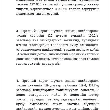
төлсөн 427 950 төгрөгийг улсын орлогод хэвээр
үлдээж, хариуцагчаас 387 950 төгрөг гаргуулан
нэхэмжлэгчид олгосугай.
3. Иргэний хэрэг шүүхэд хянан шийдвэрлэх
тухай хуулийн 120 дугаар зүйлийн 120.2-т
зааснаар энэ шийдвэрийг зохигчид, гуравдагч
этгээд, тэдгээрийн төлөөлөгч буюу өмгөөлөгч
эс зөвшөөрвөл шийдвэрийг гардан авснаас хойш
14 хоногийн дотор Нийслэлийн Иргэний хэргийн
давж заалдах шатны шүүхэд давж заалдах гомдол
гаргах эрхтэйг дурдсугай.
4. Иргэний хэрэг шүүхэд хянан шийдвэрлэх
тухай хуулийн 119 дүгээр зүйлийн 119.4, 119.7-д
зааснаар шийдвэрийг танилцуулан сонсгож, 7
хоног өнгөрснөөс хойш 14 хоногийн дотор
зохигч, гуравдагч этгээд, тэдгээрийн төлөөлөгч
буюу өмгөөлөгч анхан шатны шүүхийн
шийдвэрийг шүүхэд хүрэлцэн ирж шийдвэрийг