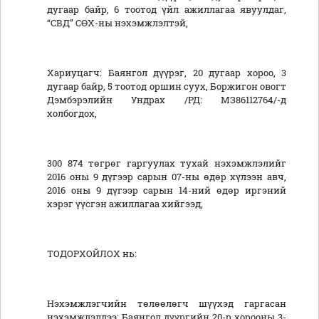
дугаар байр, 6 тоотод үйл ажиллагаа явуулдаг,
“СВД” СӨХ-ны нэхэмжлэлтэй,
Хариуцагч: Баянгол дүүрэг, 20 дугаар хороо, 3
дугаар байр, 5 тоотод оршин суух, Боржигон овогт
Дэмбэрэлийн Ундрах /РД: МЗ86112764/-д
холбогдох,
300 874 төгрөг гаргуулах тухай нэхэмжлэлийг
2016 оны 9 дүгээр сарын 07-ны өдөр хүлээн авч,
2016 оны 9 дүгээр сарын 14-ний өдөр иргэний
хэрэг үүсгэн ажиллагаа хийгээд,
ТОДОРХОЙЛОХ нь:
Нэхэмжлэгчийн төлөөлөгч шүүхэд гаргасан
нэхэмжлэлдээ: Баянгол дүүргийн 20-р хорооны 3-