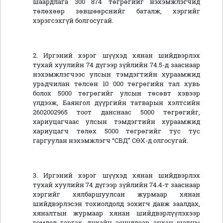
шаардлага 300 874 төгрөгийг нэхэмжлэгчид
төлөхөөр зөвшөөрснийг баталж, хэргийг
хэрэгсэхгүй болгосугай.
2. Иргэний хэрэг шүүхэд хянан шийдвэрлэх
тухай хуулийн 74 дүгээр зүйлийн 74.5-д зааснаар
нэхэмжлэгчээс улсын тэмдэгтийн хураамжид
урьдчилан төлсөн 10 000 төгрөгийн тал хувь
болох 5000 төгрөгийг улсын төсөвт хэвээр
үлдээж, Баянгол дүүргийн татварын хэлтсийн
2602002965 тоот данснаас 5000 төгрөгийг,
хариуцагчаас улсын тэмдэгтийн хураамжид
хариуцагч төлөх 5000 төгрөгийг тус тус
гаргуулан нэхэмжлэгч “СВД” СӨХ-д олгосугай.
3. Иргэний хэрэг шүүхэд хянан шийдвэрлэх
тухай хуулийн 74 дүгээр зүйлийн 74.4-т зааснаар
хэргийг хялбаршуулсан журмаар хянан
шийдвэрлэсэн тохиолдолд зохигч давж заалдах,
хяналтын журмаар хянан шийдвэрлүүлэхээр
гомдол гаргах, тухайн асуудлаар анхан шатны