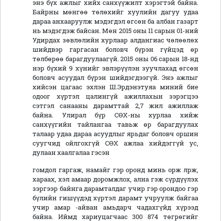
энэ бүх ажлыг хийх санхүүжилт хэрэгтэй байна.
Байрны мөнгөө төлөхийг хуулийн дагуу удаа
дараа анхааруулж мэдэгдэл өгсөн ба албан газарт
нь мэдэгдэж байсан. Мөн 2015 оны 11 сарын 01-ний
Удирдах зөвлөлийн хурлаар алдангиас чөлөөлөх
шийдвэр гаргасан боловч бүрэн гүйцэд өр
төлбөрөө барагдуулаагүй. 2015 оны 06 сарын 18-нд
нэр бүхий 9 хүнийг эвлэрүүлэн зуучлахад өгсөн
боловч асуудал бүрэн шийдэгдээгүй. Энэ ажлыг
хийсэн цагаас эхлэн Ш.Эрдэнэтуяа миний бие
одоог хүртэл цалингүй ажиллахын зэрэгцээ
сэтгэл санааны дарамттай 2,7 жил ажиллаж
байна. Улирал бүр СӨХ-ны хурлаа хийж
санхүүгийн тайлангаа тавьж өр барагдуулах
талаар удаа дараа асуудлыг ярьдаг боловч оршин
суугчид ойлгохгүй СӨХ ажлаа хийдэггүй ус,
дулаан хаалгалаа гэсэн
гомдол гаргаж, намайг гэр оронд минь орж лрж,
хараах, хэл амаар доромжлох, ална гэж сүрдүүлэх
зэргээр байнга дарамталдаг учир гэр орондоо гэр
бүлийн гишүүдэд хүртэл дарамт учруулж байгаа
учир амар -айван амьдарч чадахгүйд хүрээд
байна. Иймд хариуцагчаас 300 874 төгрөгийг