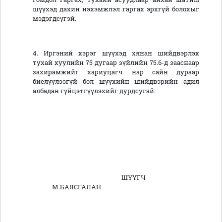
шүүхэд дахин нэхэмжлэл гаргах эрхгүй болохыг
мэдэгдсүгэй.
4. Иргэний хэрэг шүүхэд хянан шийдвэрлэх
тухай хуулийн 75 дугаар зүйлийн 75.6-д зааснаар
захирамжийг хариуцагч нар сайн дураар
биелүүлээгүй бол шүүхийн шийдвэрийн адил
албадан гүйцэтгүүлэхийг дурдсугай.
ШҮҮГЧ
М.БАЯСГАЛАН