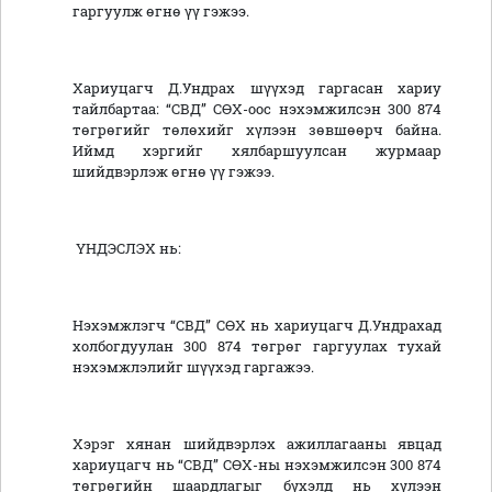
гаргуулж өгнө үү гэжээ.
Хариуцагч Д.Ундрах шүүхэд гаргасан хариу
тайлбартаа: “СВД” СӨХ-оос нэхэмжилсэн 300 874
төгрөгийг төлөхийг хүлээн зөвшөөрч байна.
Иймд хэргийг хялбаршуулсан журмаар
шийдвэрлэж өгнө үү гэжээ.
ҮНДЭСЛЭХ нь:
Нэхэмжлэгч “СВД” СӨХ нь хариуцагч Д.Ундрахад
холбогдуулан 300 874 төгрөг гаргуулах тухай
нэхэмжлэлийг шүүхэд гаргажээ.
Хэрэг хянан шийдвэрлэх ажиллагааны явцад
хариуцагч нь “СВД” СӨХ-ны нэхэмжилсэн 300 874
төгрөгийн шаардлагыг бүхэлд нь хүлээн