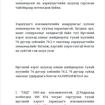
зөвшөөрсөн нь хариуцагчийн шүүхэд гаргасан
тайлбараар нотлогдож байна.
Хариуцагч нэхэмжлэлийн шаардлагыг хүлээн
зөвшөөрсөн нь хуульд харшлаагүй, бусдын эрх,
ашиг сонирхолыг хөндөөгүй байх тул Иргэний
хэрэг шүүхэд хянан шийдвэрлэх тухай хуулийн
74 дүгээр зүйлийн 74.2-т зааснаар хариуцагчийн
зөвшөөрлийг баталж, хэргийг хэрэгсэхгүй болгох
нь зүйтэй гэж шүүх үзэв.
Иргэний хэрэг шүүхэд хянан шийдвэрлэх тухай
хуулийн 74 дүгээр зүйлийн 74.2, 75 дугаар зүйлд
заасныг удирдлага болгон ЗАХИРАМЖЛАХ нь:
1. “СВД” СӨХ-ны нэхэмжлэлтэй, Д.Ундрахад
холбогдох 300 874 төгрөг гаргуулах тухай
иргэний хэрэгт хариуцагч нэхэмжлэлийн