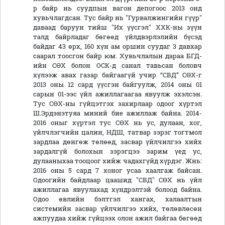
р байр нь суудпын вагон депогоос 2013 онд
хувьчлагдсан. Тус байр нь "Гурвалжингийн гүүр"
даваад баруун тийш "Их үүсгэл" ХХК-ны зүүн
талд байрладаг бөгөөд үйлдвэрлэлийн бүсэд
байдаг 43 өрх, 160 хүн ам оршин суудаг 3 давхар
саарал тоосгон байр юм. Хувьчлалын дараа БГД-
ийн СӨХ болон ОСК-д санал тавьсан боловч
хүлээж авах газар байгаагүй учир “СВД” СӨХ-г
2013 оны 12 сард үүсгэн байгуулж, 2014 оны 01
сарын 01-ээс үйл ажиллагаагаа явуулж эхэлсэн.
Тус СӨХ-ны гүйцэтгэх захирлаар одоог хүртэл
Ш.Эрдэнэтуяа миний бие ажиллаж байна. 2014-
2016 оныг хүртэл тус СӨХ нь ус, дулаан, хог,
үйлчлэгчийн цалин, НДШ, татвар зэрэг тогтмол
зардлаа дөнгөж төлөөд, засвар үйлчилгээ хийх
зардалгүй болохын зэрэгцээ зарим үед ус,
дулааныхаа тооцоог хийж чадахгүйд хүрдэг. Жнь:
2016 оны 5 сард 7 хоног усаа хаалгаж байсан.
Одоогийн байдлаар цаашид "СВД" СӨХ нь үйл
ажиллагаа явуулахад хүндрэлтэй болоод байна.
Одоо өвлийн бэлтгэл хангах, халаалтын
системийн засвар үйлчилгээ хийх, төлөвлөсөн
ажпуудаа хийж гүйцээх олон ажил байгаа бөгөөд