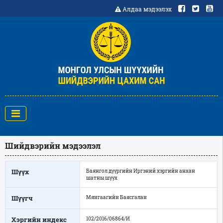
Алдаа мэдээлэх
Шийдвэрийн мэдээлэл
Шүүх
Баянгол дүүргийн Иргэний хэргийн анхан
шатны шүүх
Шүүгч
Мянгаагийн Баясгалан
Хэргийн индекс
102/2016/06864/И