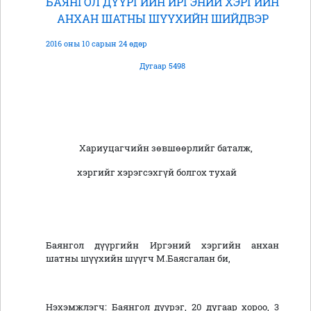
БАЯНГОЛ ДҮҮРГИЙН ИРГЭНИЙ ХЭРГИЙН
АНХАН ШАТНЫ ШҮҮХИЙН ШИЙДВЭР
2016 оны 10 сарын 24 өдөр
Дугаар 5498
Хариуцагчийн зөвшөөрлийг баталж,
хэргийг хэрэгсэхгүй болгох тухай
Баянгол дүүргийн Иргэний хэргийн анхан
шатны шүүхийн шүүгч М.Баясгалан би,
Нэхэмжлэгч: Баянгол дүүрэг, 20 дугаар хороо, 3