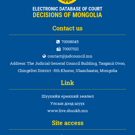
Contact us
70008045
70007021
contact@judcouncil.mn
Address: The Judicial General Council Building, Tasganii Ovoo,
Chingeltei District -5th Khoroo, Ulaanbaatar, Mongolia
Link
Шүүхийн ерөнхий зөвлөл
Улсын дээд шүүх
www.live.shuukh.mn
Site access