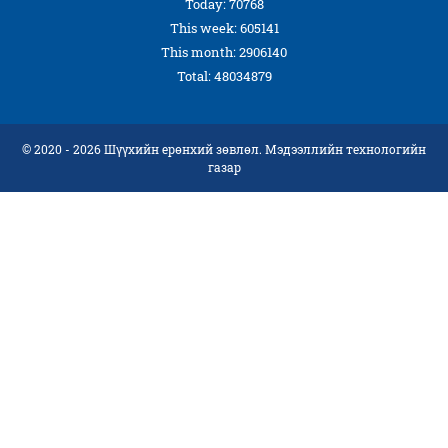
Today: 70768
This week: 605141
This month: 2906140
Total: 48034879
© 2020 - 2026 Шүүхийн ерөнхий зөвлөл. Мэдээллийн технологийн
газар