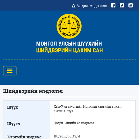
Алдаа мэдээлэх
Шийдвэрийн мэдээлэл
Шүүх
Хан-Уул дүүргийн Иргэний хэргийн анхан
шатны шүүх
Шүүгч
Цэдэн-Ишийн Сансармаа
Хэргийн индекс
183/2016/00149/И