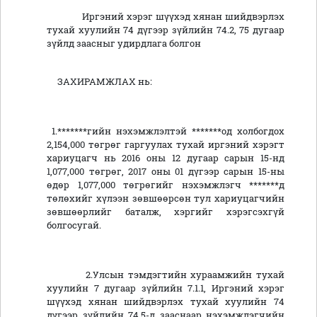
Иргэний хэрэг шүүхэд хянан шийдвэрлэх
тухай хуулийн 74 дүгээр зүйлийн 74.2, 75 дугаар
зүйлд заасныг удирдлага болгон
ЗАХИРАМЖЛАХ нь:
1.*******гийн нэхэмжлэлтэй *******од холбогдох
2,154,000 төгрөг гаргуулах тухай иргэний хэрэгт
хариуцагч нь 2016 оны 12 дугаар сарын 15-нд
1,077,000 төгрөг, 2017 оны 01 дүгээр сарын 15-ны
өдөр 1,077,000 төгрөгийг нэхэмжлэгч *******д
төлөхийг хүлээн зөвшөөрсөн тул хариуцагчийн
зөвшөөрлийг баталж, хэргийг хэрэгсэхгүй
болгосугай.
2.Улсын тэмдэгтийн хураамжийн тухай
хуулийн 7 дугаар зүйлийн 7.1.1, Иргэний хэрэг
шүүхэд хянан шийдвэрлэх тухай хуулийн 74
дүгээр зүйлийн 74.5-д зааснаар нэхэмжлэгчийн