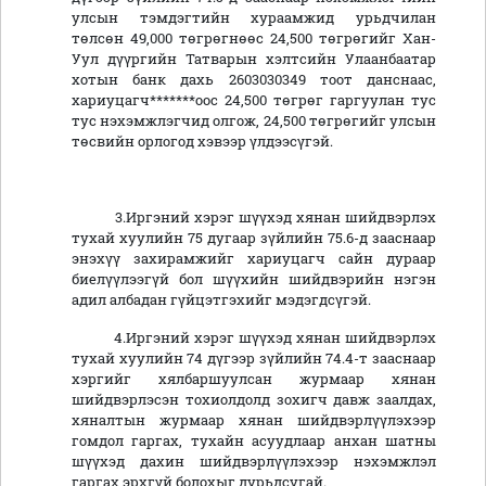
улсын тэмдэгтийн хураамжид урьдчилан
төлсөн 49,000 төгрөгнөөс 24,500 төгрөгийг Хан-
Уул дүүргийн Татварын хэлтсийн Улаанбаатар
хотын банк дахь 2603030349 тоот данснаас,
хариуцагч*******оос 24,500 төгрөг гаргуулан тус
тус нэхэмжлэгчид олгож, 24,500 төгрөгийг улсын
төсвийн орлогод хэвээр үлдээсүгэй.
3.Иргэний хэрэг шүүхэд хянан шийдвэрлэх
тухай хуулийн 75 дугаар зүйлийн 75.6-д зааснаар
энэхүү захирамжийг хариуцагч сайн дураар
биелүүлээгүй бол шүүхийн шийдвэрийн нэгэн
адил албадан гүйцэтгэхийг мэдэгдсүгэй.
4.Иргэний хэрэг шүүхэд хянан шийдвэрлэх
тухай хуулийн 74 дүгээр зүйлийн 74.4-т зааснаар
хэргийг хялбаршуулсан журмаар хянан
шийдвэрлэсэн тохиолдолд зохигч давж заалдах,
хяналтын журмаар хянан шийдвэрлүүлэхээр
гомдол гаргах, тухайн асуудлаар анхан шатны
шүүхэд дахин шийдвэрлүүлэхээр нэхэмжлэл
гаргах эрхгүй болохыг дурьдсугай.