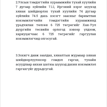
2.Улсын тэмдэгтийн хураамжийн тухай хуулийн
7 дугаар зүйлийн 7.1.1, Иргэний хэрэг шүүхэд
хянан шийдвэрлэх тухай хуулийн 74 дугаар
зүйлийн 74.5 дахь хэсэгт заасныг баримтлан
нэхэмжлэгчийн тэмдэгтийн хураамжинд
урьдчилан төлсөн 6 725 төгрөгийг Хан-Уул
дүүргийн төсвийн орлогод хэвээр үлдээж,
хариуцагчаас 6 725 төгрөгийг гаргуулан
нэхэмжлэгчид олгосугай.
3.Зохигч давж заалдах, хяналтын журмаар хянан
шийдвэрлүүлэхээр гомдол гаргах, тухайн
асуудлаар анхан шатны шүүхэд дахин нэхэмжлэл
гаргахгүйг дурьдсугай.