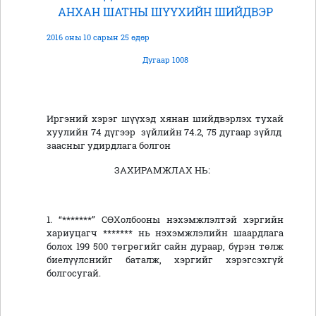
АНХАН ШАТНЫ ШҮҮХИЙН ШИЙДВЭР
2016 оны 10 сарын 25 өдөр
Дугаар 1008
Иргэний хэрэг шүүхэд хянан шийдвэрлэх тухай
хуулийн 74 дүгээр зүйлийн 74.2, 75 дугаар зүйлд
заасныг удирдлага болгон
ЗАХИРАМЖЛАХ НЬ:
1. “*******” СӨХолбооны нэхэмжлэлтэй хэргийн
хариуцагч ******* нь нэхэмжлэлийн шаардлага
болох 199 500 төгрөгийг сайн дураар, бүрэн төлж
биелүүлснийг баталж, хэргийг хэрэгсэхгүй
болгосугай.