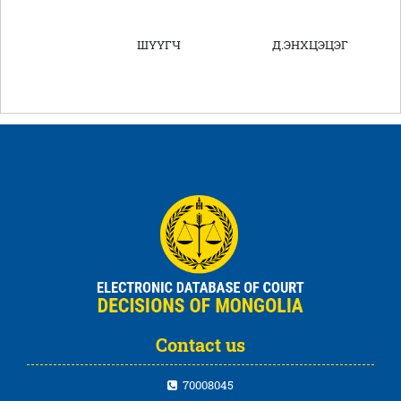
ШҮҮГЧ Д.ЭНХЦЭЦЭГ
Contact us
70008045