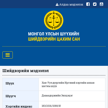
Алдаа мэдээлэх
Шийдвэрийн мэдээлэл
Шүүх
Хан-Уул дүүргийн Иргэний хэргийн анхан
шатны шүүх
Шүүгч
Даваадоржийн Энхцэцэг
Хэргийн индекс
183/2016/1088/И