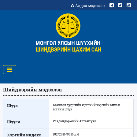
Алдаа мэдээлэх
Шийдвэрийн мэдээлэл
Шүүх
Баянгол дүүргийн Иргэний хэргийн анхан
шатны шүүх
Шүүгч
Равдандоржийн Алтантуяа
Хэргийн индекс
102/2016/06165/И