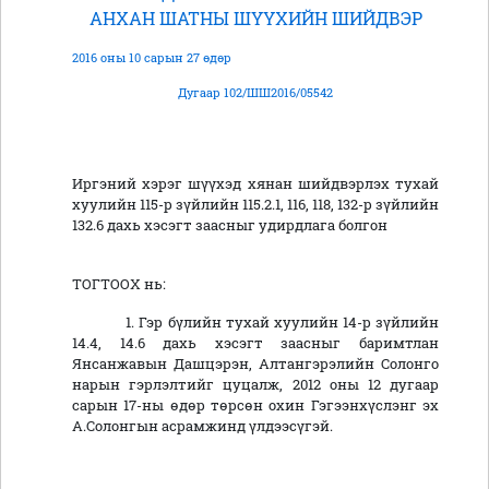
АНХАН ШАТНЫ ШҮҮХИЙН ШИЙДВЭР
2016 оны 10 сарын 27 өдөр
Дугаар 102/ШШ2016/05542
Иргэний хэрэг шүүхэд хянан шийдвэрлэх тухай
хуулийн 115-р зүйлийн 115.2.1, 116, 118, 132-р зүйлийн
132.6 дахь хэсэгт заасныг удирдлага болгон
ТОГТООХ нь:
1. Гэр бүлийн тухай хуулийн 14-р зүйлийн
14.4, 14.6 дахь хэсэгт заасныг баримтлан
Янсанжавын Дашцэрэн, Алтангэрэлийн Солонго
нарын гэрлэлтийг цуцалж, 2012 оны 12 дугаар
сарын 17-ны өдөр төрсөн охин Гэгээнхүслэнг эх
А.Солонгын асрамжинд үлдээсүгэй.