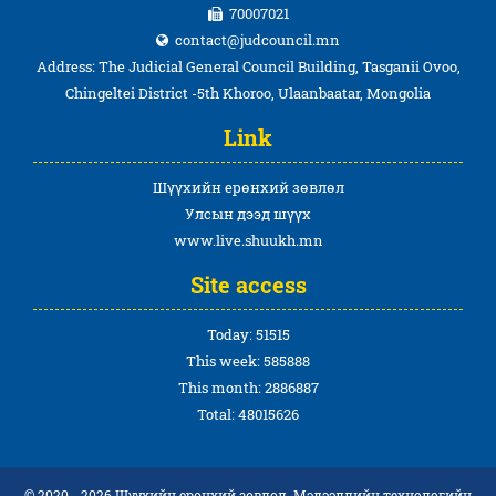
70007021
contact@judcouncil.mn
Address: The Judicial General Council Building, Tasganii Ovoo,
Chingeltei District -5th Khoroo, Ulaanbaatar, Mongolia
Link
Шүүхийн ерөнхий зөвлөл
Улсын дээд шүүх
www.live.shuukh.mn
Site access
Today: 51515
This week: 585888
This month: 2886887
Total: 48015626
© 2020 - 2026 Шүүхийн ерөнхий зөвлөл. Мэдээллийн технологийн