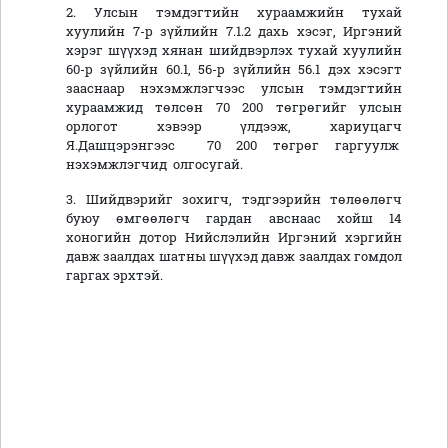
2. Улсын тэмдэгтийн хураамжийн тухай
хуулийн 7-р зүйлийн 7.1.2 дахь хэсэг, Иргэний
хэрэг шүүхэд хянан шийдвэрлэх тухай хуулийн
60-р зүйлийн 60.1, 56-р зүйлийн 56.1 дэх хэсэгт
зааснаар нэхэмжлэгчээс улсын тэмдэгтийн
хураамжид төлсөн 70 200 төгрөгийг улсын
орлогот хэвээр үлдээж, хариуцагч
Я.Дашцэрэнгээс 70 200 төгрөг гаргуулж
нэхэмжлэгчид олгосугай.
3. Шийдвэрийг зохигч, тэдгээрийн төлөөлөгч
буюу өмгөөлөгч гардан авснаас хойш 14
хоногийн дотор Нийслэлийн Иргэний хэргийн
давж заалдах шатны шүүхэд давж заалдах гомдол
гаргах эрхтэй.