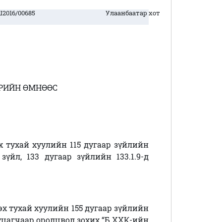
2016/00685
Улаанбаатар хот
РИЙН ӨМНӨӨС
 тухай хуулийн 115 дугаар зүйлийн
ар зүйл, 133 дугаар зүйлийн 133.1.9-д
х тухай хуулийн 155 дугаар зүйлийн
иуцагчаар оролцвол зохих
“Б ХХК-ийн