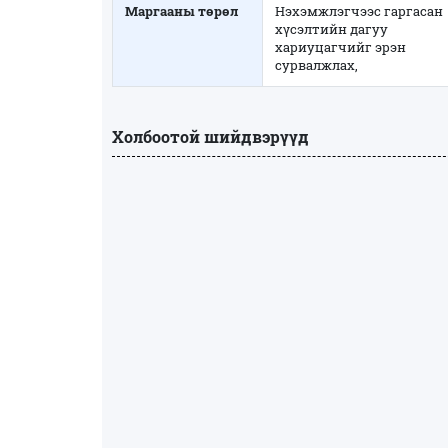
Маргааны төрөл
Нэхэмжлэгчээс гаргасан
хүсэлтийн дагуу
хариуцагчийг эрэн
сурвалжлах,
Холбоотой шийдвэрүүд