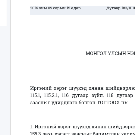
2016 оны 09 сарын 15 өдөр
Дугаар 183/ШШ
МОНГОЛ УЛСЫН НЭ
Иргэний хэрэг шүүхэд хянан шийдвэрлэх
115.1, 115.2.1, 116 дугаар зүйл, 118 дуга
заасныг удирдлага болгон ТОГТООХ нь:
1. Иргэний хэрэг шүүхэд хянан шийдвэрлэ
155.3 дахь хэсэгт заасныг баримтлан хар