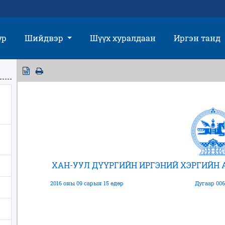
үр
Шийдвэр
Шүүх хуралдаан
Иргэн танд
ХАН-УУЛ ДҮҮРГИЙН ИРГЭНИЙ ХЭРГИЙН
2016 оны 09 сарын 15 өдөр
Дугаар 006