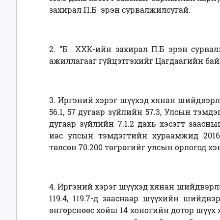
захирал П.Б
эрэн сурвалжилсугай.
2.
“Б ХХК-ийн захирал П.Б
эрэн сурвал
ажиллагааг гүйцэтгэхийг
Цагдаагийн ба
3. Иргэний хэрэг шүүхэд хянан шийдвэрл
56.1, 57 дугаар зүйлийн 57.3, Улсын тэм
дугаар зүйлийн 7.1.2 дахь хэсэгт заасн
иас
улсын тэмдэгтийн хураамжид 2016
төлсөн 70.200 төгрөгийг улсын орлогод хэ
4. Иргэний хэрэг шүүхэд хянан шийдвэрлэ
119.4, 119.7-д зааснаар шүүхийн
шийдвэр
өнгөрснөөс хойш 14 хоногийн дотор шүүх