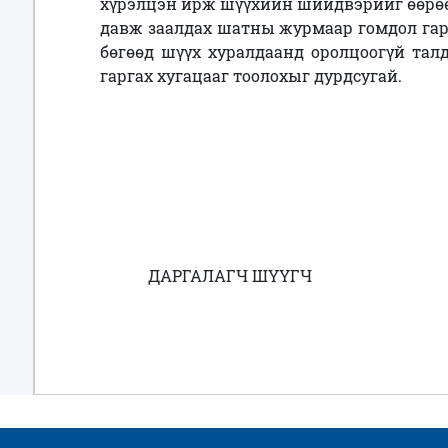
хүрэлцэн ирж шүүхийн шийдвэрийг өөрөө 
давж заалдах шатны журмаар гомдол гарг
бөгөөд шүүх хуралдаанд оролцоогүй тал
гаргах хугацааг тоолохыг дурдсугай.
ДАРГАЛАГЧ ШҮҮГЧ 