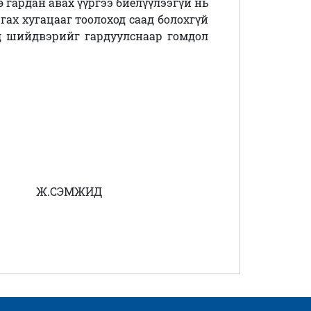
гардан авах үүргээ биелүүлээгүй нь
ах хугацааг тоолоход саад болохгүй
д шийдвэрийг гардуулснаар гомдол
Ж.СЭМЖИД