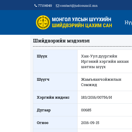
77104949
contact@judcouncil.mn
Нү
Шийдвэрийн мэдээлэл
Шүүх
Хан-Уул дүүргийн
Иргэний хэргийн анхан
шатны шүүх
Шүүгч
Жамъяанчойжилын
Сэмжид
Хэргийн индекс
183/2016/00756/И
Дугаар
00685
Огноо
2016-09-15