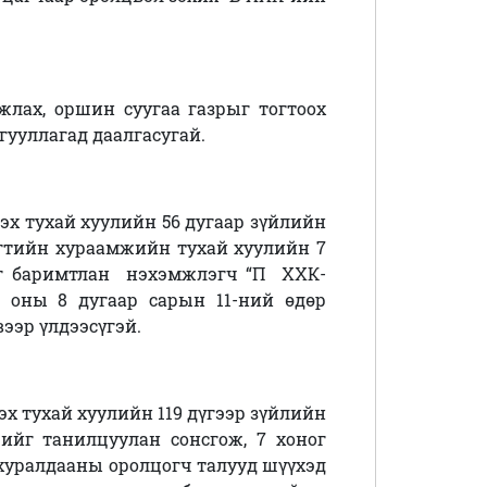
жлах, оршин суугаа газрыг тогтоох
йгууллагад
даалгасугай.
эх тухай хуулийн 56 дугаар зүйлийн
дэгтийн хураамжийн тухай хуулийн 7
ыг баримтлан
нэхэмжлэгч “П ХХК-
 оны 8 дугаар сарын 11-н
ий
өдөр
вээр үлдээсүгэй.
х тухай хуулийн 119 дүгээр зүйлийн
ийг
танилцуулан сонсгож, 7 хоног
 хуралдааны оролцогч талууд шүүхэд