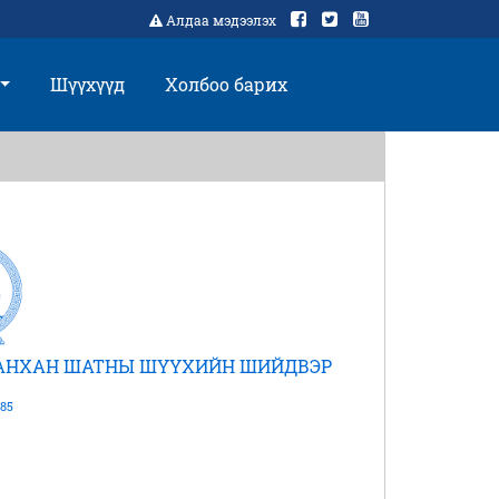
Алдаа мэдээлэх
Шүүхүүд
Холбоо барих
 АНХАН ШАТНЫ ШҮҮХИЙН ШИЙДВЭР
85