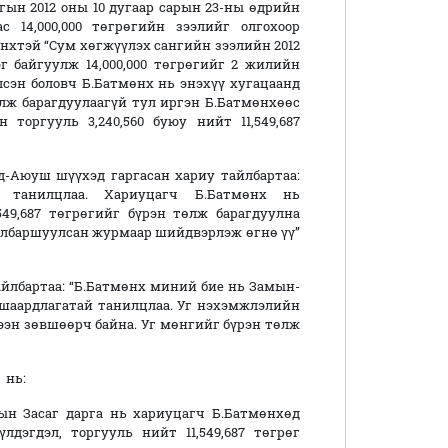
гын 2012 оны 10 дугаар сарын 23-ны өдрийн
 14,000,000 төгрөгийн зээлийг олгохоор
нхтэй “Сум хөгжүүлэх сангийн зээлийн 2012
г байгуулж 14,000,000 төгрөгийг 2 жилийн
лсэн боловч Б.Батмөнх нь энэхүү хугацаанд
өлж барагдуулаагүй тул иргэн Б.Батмөнхөөс
н торгууль 3,240,560 буюу нийт 11,549,687
-Аюуш шүүхэд гаргасан хариу тайлбартаа:
й танилцлаа. Хариуцагч Б.Батмөнх нь
49,687 төгрөгийг бүрэн төлж барагдуулна
хялбаршуулсан журмаар шийдвэрлэж өгнө үү”
айлбартаа: “Б.Батмөнх миний бие нь Замын-
шаардлагатай танилцлаа. Уг нэхэмжлэлийн
үлээн зөвшөөрч байна. Уг мөнгийг бүрэн төлж
 нь:
н Засаг дарга нь хариуцагч Б.Батмөнхөд
дэгдэл, торгууль нийт 11,549,687 төгрөг