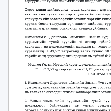
гаргуулахыг хүссэн нэхэмжлэлийн шаардлага гарг
Хэрэг хянан шийдвэрлэх явцад хариуцагч нар н
зөвшөөрсөн тухай тайлбар ирүүлсэн ба тайлбарт
хариуцагчийн зөвшөөрлийг баталж, хэргийг хялб
хуульд болон талуудын эрх ашигт нийцсэн, гура
хамгаалагдсан ашиг сонирхлыг хөндөхгүй байна.
Нэхэмжлэгч Дорноговь аймгийн Замын-Үүд 
хураамжийн тухай хуулийн 41 дүгээр зүйлийн
хариуцагч нь нэхэмжлэлийн шаардлагыг төлнө г
хураамжид 11,549,687 төгрөгөнд төлөх хувиас 50 
төрийн санд оруулахаар шийдвэрлэх нь зүйтэй бай
Монгол Улсын Иргэний хэрэг шүүхэд хянан шийд
74.1, 74.2, 75 дугаар зүйлийн 75.1, 123 дугаар 
ЗАХИРАМЖЛА
1. Нэхэмжлэгч Дорноговь аймгийн Замын-Үүд су
сум хөгжүүлэх сангийн зээлийн үлдэгдэл, торгуул
нь төлөхөөр бүхэлд нь хүлээн зөвшөөрснийг баталж
2. Улсын тэмдэгтийн хураамжийн тухай хуули
нэхэмжлэгч байгууллага нь улсын тэмдэг
бөгөөд Иргэний хэрэг шүүхэд хянан шийдвэрлэх ту