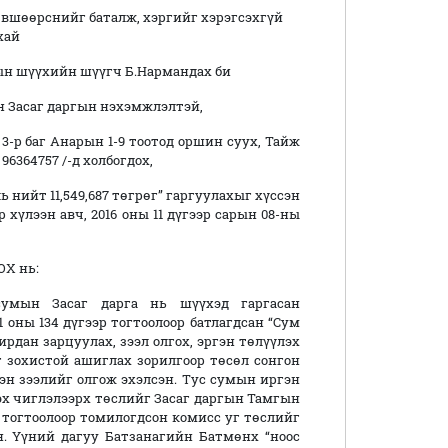
вшөөрснийг баталж, хэргийг хэрэгсэхгүй
хай
ын шүүхийн шүүгч Б.Нармандах би
 Засаг даргын нэхэмжлэлтэй,
-р баг Анарын 1-9 тоотод оршин суух, Тайж
96364757 /-д холбогдох,
 нийт 11,549,687 төгрөг” гаргуулахыг хүссэн
 хүлээн авч, 2016 оны 11 дүгээр сарын 08-ны
Х нь:
умын Засаг дарга нь шүүхэд гаргасан
 оны 134 дүгээр тогтоолоор батлагдсан “Сум
ирдан зарцуулах, зээл олгох, эргэн төлүүлэх
зохистой ашиглах зорилгоор төсөл сонгон
лэн зээлийг олгож эхэлсэн. Тус сумын иргэн
эх чиглэлээрх төслийг Засаг даргын Тамгын
тогтоолоор томилогдсон комисс уг төслийг
н. Үүний дагуу Батзанагийн Батмөнх “ноос