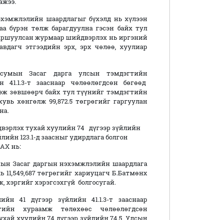
ажээ.
эхэмжлэлийн шаардлагыг бүхэлд нь хүлээн
аа бүрэн төлж барагдуулна гэсэн байх тул
аршуулсан журмаар шийдвэрлэх нь иргэний
вдагч этгээдийн эрх, эрх чөлөө, хуулиар
сумын Засаг дарга улсын тэмдэгтийн
 41.1.3-т зааснаар чөлөөлөгдсөн бөгөөд
эж зөвшөөрч байх тул түүнийг тэмдэгтийн
хувь хөнгөлж 99,872.5 төгрөгийг гаргуулан
на.
вэрлэх тухай хуулийн 74 дүгээр зүйлийн
зүйлийн 123.1-д заасныг удирдлага болгон
Х нь:
мын Засаг даргын нэхэмжлэлийн шаардлага
ь 11,549,687 төгрөгийг хариуцагч Б.Батмөнх
, хэргийг хэрэгсэхгүй болгосугай.
йн 41 дүгээр зүйлийн 41.1.3-т зааснаар
тийн хураамж төлөхөөс чөлөөлөгдсөн
хай хуулийн 74 дүгээр зүйлийн 74.5, Улсын