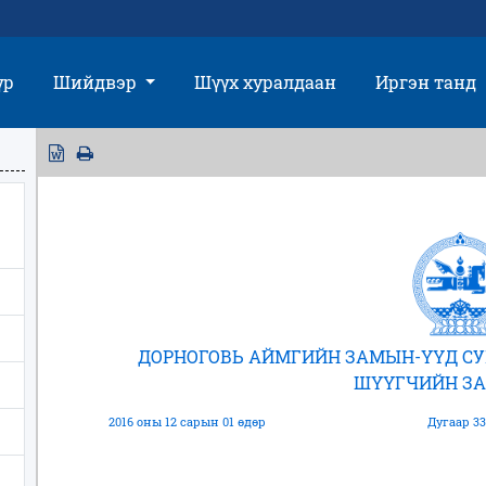
үр
Шийдвэр
Шүүх хуралдаан
Иргэн танд
ДОРНОГОВЬ АЙМГИЙН ЗАМЫН-ҮҮД С
ШҮҮГЧИЙН З
2016 оны 12 сарын 01 өдөр
Дугаар 33