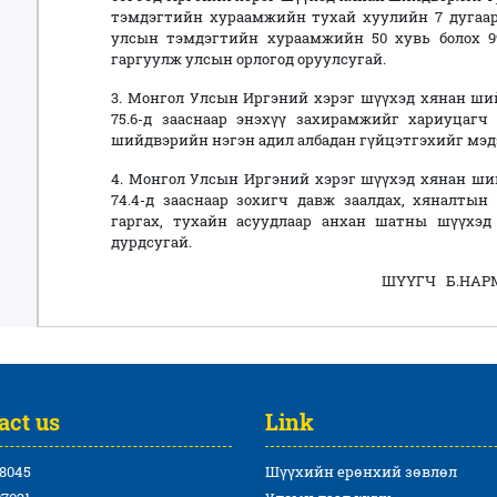
тэмдэгтийн хураамжийн тухай хуулийн 7 дугаар з
улсын тэмдэгтийн хураамжийн 50 хувь болох 99
гаргуулж улсын орлогод оруулсугай.
3. Монгол Улсын Иргэний хэрэг шүүхэд хянан ши
75.6-д зааснаар энэхүү захирамжийг хариуцагч
шийдвэрийн нэгэн адил албадан гүйцэтгэхийг мэд
4. Монгол Улсын Иргэний хэрэг шүүхэд хянан ши
74.4-д зааснаар зохигч давж заалдах, хяналты
гаргах, тухайн асуудлаар анхан шатны шүүхэд
дурдсугай.
ШҮҮГЧ Б.НАР
act us
Link
8045
Шүүхийн ерөнхий зөвлөл