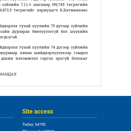
үйлийн 7.1.1-т зааснаар 199,745 төгрөгийн
,872.5 төгрөгийг хариуцагч Б.Батмөнхөөс
йдвэрлэх тухай хуулийн 75 дугаар зүйлийн
 сайн дураараа биелүүлээгүй бол шүүхийн
эгдсүгэй.
йдвэрлэх тухай хуулийн 74 дүгээр зүйлийн
н журмаар хянан шийдвэрлүүлэхээр гомдол
 дахин нэхэмжлэл гаргах эрхгүй болохыг
МАНДАХ
Site access
Today: 64755