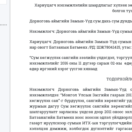
Хариуцагч нэхэмжлэлийн шаардлагыг хүлээн зө
болгох ту
Дорноговь аймгийн Замын-Үүд сум дахь сум дунд
Нэхэмжлэгч: Дорноговь аймгийн Замын-Үүд сумын
Хариуцагч: Дорноговь аймгийн Замын-Үүд сумын 3
нар овогт Батзанын Батмөнх /РД: ШЖ78041415, утас: 
“Сум хөгжүүлэх сангийн зээлийн үлдэгдэл, торгууль
нэхэмжлэлийг 2016 оны 11 дүгээр сарын 02-ны өдөр
өдөр иргэний хэрэг үүсгэн хянаад
ТОДОРХОЙЛО
Нэхэмжлэгч Дорноговь аймгийн Замын-Үүд с
нэхэмжлэлдээ: “Монгол Улсын Засгийн газрын 2011
хөгжүүлэх сан”-г бүрдүүлэх, сангийн хөрөнгийг уд
журмын дагуу Cyм хөгжүүлэх сангийн хөрөнгийг 
шалгаруулалт зарласны үндсэн дээр 2011 оноос эх
Батзанагийн Батмөнх ноос ноосон эдлэл үйлдвэрл
газарт ирүүлснээр сумын ИТХ-ын тэргүүлэгчдийн 
хэлэлцэн дэмжиж, холбогдох дүгнэлтийг гаргаса