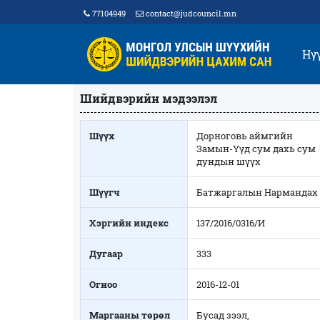
77104949
contact@judcouncil.mn
Нү
Шийдвэрийн мэдээлэл
Шүүх
Дорноговь аймгийн
Замын-Үүд сум дахь сум
дундын шүүх
Шүүгч
Батжаргалын Нармандах
Хэргийн индекс
137/2016/0316/И
Дугаар
333
Огноо
2016-12-01
Маргааны төрөл
Бусад зээл,