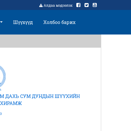
Алдаа мэдээлэх
Шүүхүүд
Холбоо барих
УМ ДАХЬ СУМ ДУНДЫН ШҮҮХИЙН
АХИРАМЖ
3