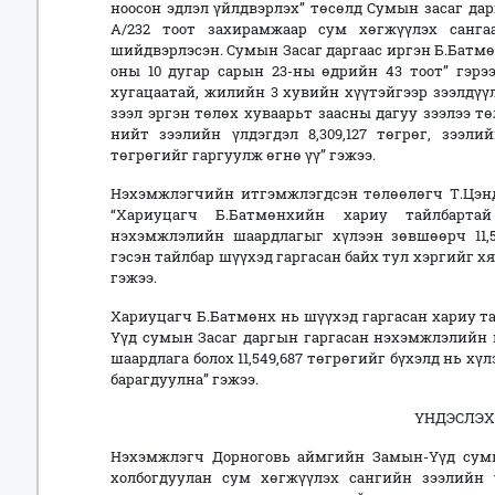
ноосон эдлэл үйлдвэрлэх” төсөлд Сумын засаг дар
А/232 тоот захирамжаар сум хөгжүүлэх сангаас
шийдвэрлэсэн. Сумын Засаг даргаас иргэн Б.Батмө
оны 10 дугар сарын 23-ны өдрийн 43 тоот” гэрээ
хугацаатай, жилийн 3 хувийн хүүтэйгээр зээлдүү
зээл эргэн төлөх хуваарьт заасны дагуу зээлээ т
нийт зээлийн үлдэгдэл 8,309,127 төгрөг, зээлий
төгрөгийг гаргуулж өгнө үү” гэжээ.
Нэхэмжлэгчийн итгэмжлэгдсэн төлөөлөгч Т.Цэнд
“Хариуцагч Б.Батмөнхийн хариу тайлбарта
нэхэмжлэлийн шаардлагыг хүлээн зөвшөөрч 11,5
гэсэн тайлбар шүүхэд гаргасан байх тул хэргийг 
гэжээ.
Хариуцагч Б.Батмөнх нь шүүхэд гаргасан хариу т
Үүд сумын Засаг даргын гаргасан нэхэмжлэлийн 
шаардлага болох 11,549,687 төгрөгийг бүхэлд нь х
барагдуулна” гэжээ.
ҮНДЭСЛЭХ
Нэхэмжлэгч Дорноговь аймгийн Замын-Үүд сумы
холбогдуулан сум хөгжүүлэх сангийн зээлийн үл