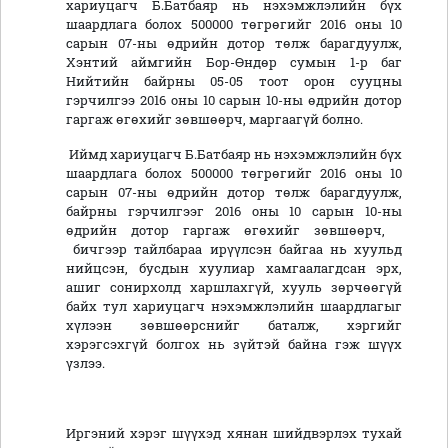
хариуцагч Б.Батбаяр нь нэхэмжлэлийн бүх
шаардлага болох 500000 төгрөгийг 2016 оны 10
сарын 07-ны өдрийн дотор төлж барагдуулж,
Хэнтий аймгийн Бор-Өндөр сумын 1-р баг
Нийтийн байрны 05-05 тоот орон сууцны
гэрчилгээ 2016 оны 10 сарын 10-ны өдрийн дотор
гаргаж өгөхийг зөвшөөрч, маргаагүй болно.
Иймд хариуцагч Б.Батбаяр нь нэхэмжлэлийн бүх
шаардлага болох 500000 төгрөгийг 2016 оны 10
сарын 07-ны өдрийн дотор төлж барагдуулж,
байрны гэрчилгээг 2016 оны 10 сарын 10-ны
өдрийн дотор гаргаж өгөхийг зөвшөөрч,
бичгээр тайлбараа ирүүлсэн байгаа нь хуульд
нийцсэн, бусдын хуулиар хамгаалагдсан эрх,
ашиг сонирхолд харшлахгүй, хууль зөрчөөгүй
байх тул хариуцагч нэхэмжлэлийн шаардлагыг
хүлээн зөвшөөрснийг баталж, хэргийг
хэрэгсэхгүй болгох нь зүйтэй байна гэж шүүх
үзлээ.
Иргэний хэрэг шүүхэд хянан шийдвэрлэх тухай