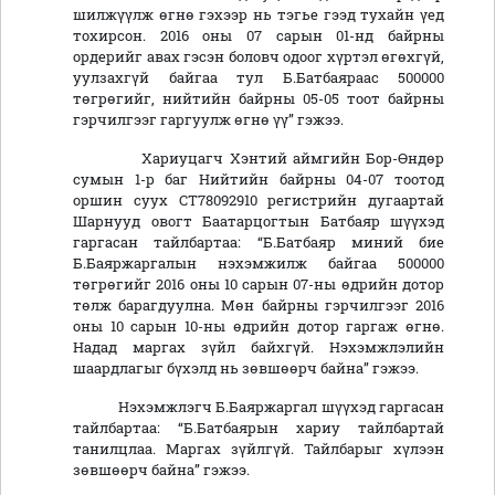
шилжүүлж өгнө гэхээр нь тэгье гээд тухайн үед
тохирсон. 2016 оны 07 сарын 01-нд байрны
ордерийг авах гэсэн боловч одоог хүртэл өгөхгүй,
уулзахгүй байгаа тул Б.Батбаяраас 500000
төгрөгийг, нийтийн байрны 05-05 тоот байрны
гэрчилгээг гаргуулж өгнө үү” гэжээ.
Хариуцагч Хэнтий аймгийн Бор-Өндөр
сумын 1-р баг Нийтийн байрны 04-07 тоотод
оршин суух СТ78092910 регистрийн дугаартай
Шарнууд овогт Баатарцогтын Батбаяр шүүхэд
гаргасан тайлбартаа: “Б.Батбаяр миний бие
Б.Баяржаргалын нэхэмжилж байгаа 500000
төгрөгийг 2016 оны 10 сарын 07-ны өдрийн дотор
төлж барагдуулна. Мөн байрны гэрчилгээг 2016
оны 10 сарын 10-ны өдрийн дотор гаргаж өгнө.
Надад маргах зүйл байхгүй. Нэхэмжлэлийн
шаардлагыг бүхэлд нь зөвшөөрч байна” гэжээ.
Нэхэмжлэгч Б.Баяржаргал шүүхэд гаргасан
тайлбартаа: “Б.Батбаярын хариу тайлбартай
танилцлаа. Маргах зүйлгүй. Тайлбарыг хүлээн
зөвшөөрч байна” гэжээ.