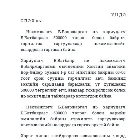
Ү Н Д Э
С Л Э Х нь:
Нэхэмжлэгч Б.Баяржаргал нь хариуцагч
Б.Батбаяраас 500000 төгрөг болон байрны
гэрчилгээ гаргуулахаар нэхэмжлэлийн
шаардлага гаргасан байна.
Хариуцагч Б.Батбаяр нь нэхэмжлэгч
Б.Баяржаргалын өмчлөлийн Хэнтий аймгийн
Бор-Өндөр сумын 1-р баг Нийтийн байрны 05-05
тоот орон сууцны гэрчилгээг авч, банкинд
зээлийн барьцаанд барьцаалж, уг хугацаанд
500000 төгрөгийг өгч, авахаар тохиролцсон болох
нь зохигчдын тайлбараар нотлогдож байна.
Нэхэмжлэгч Б.Баяржаргал нь хариуцагч
Б.Батбаяраас 500000 төгрөг болон өөрийн
өмчлөлийн байрны гэрчилгээ гаргуулахаар
нэхэмжлэлийн шаардлага гаргах эрхтэй байна.
Хэрэг хянан шийдвэрлэх ажиллагааны явцад