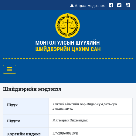
Алдаа мэдээлэх
Шийдвэрийн мэдээлэл
Шүүх
Хэнтий аймгийн Бор-Өндөр сум дахь сум
дундын шүүх
Шүүгч
Мягмарын Энхмандах
Хэргийн индекс
157/2016/00235/И