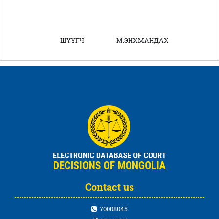
ШҮҮГЧ М.ЭНХМАНДАХ
Contact us
70008045