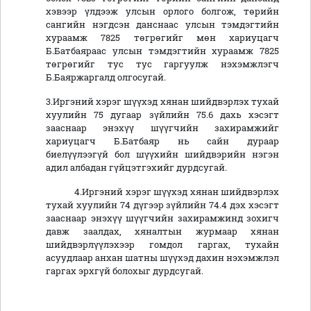
хэвээр үлдээж улсын орлого болгож, төрийн
сангийн нэгдсэн данснаас улсын тэмдэгтийн
хураамж 7825 төгрөгийг мөн хариуцагч
Б.Батбаяраас улсын тэмдэгтийн хураамж 7825
төгрөгийг тус тус гаргуулж нэхэмжлэгч
Б.Баяржаргалд олгосугай.
3.Иргэний хэрэг шүүхэд хянан шийдвэрлэх тухай
хуулийн 75 дугаар зүйлийн 75.6 дахь хэсэгт
зааснаар энэхүү шүүгчийн захирамжийг
хариуцагч Б.Батбаяр нь сайн дураар
биелүүлээгүй бол шүүхийн шийдвэрийн нэгэн
адил албадан гүйцэтгэхийг дурдсугай.
4.Иргэний хэрэг шүүхэд хянан шийдвэрлэх
тухай хуулийн 74 дүгээр зүйлийн 74.4 дэх хэсэгт
зааснаар энэхүү шүүгчийн захирамжинд зохигч
давж заалдах, хяналтын журмаар хянан
шийдвэрлүүлэхээр гомдол гаргах, тухайн
асуудлаар анхан шатны шүүхэд дахин нэхэмжлэл
гаргах эрхгүй болохыг дурдсугай.