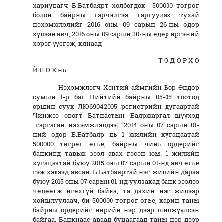
хариуцагч Б.Батбаярт холбогдох 500000 төгрөг
болон байрны гэрчилгээ гаргуулах тухай
нэхэмжлэлийг 2016 оны 09 сарын 26-ны өдөр
хүлээн авч, 2016 оны 09 сарын 30-ны өдөр иргэний
хэрэг үүсгэж, хянаад
Т О Д О Р Х О
Й Л О Х нь:
Нэхэмжлэгч Хэнтий аймгийн Бор-Өндөр
сумын 1-р баг Нийтийн байрны 05-05 тоотод
оршин суух ЛЮ69042005 регистрийн дугаартай
Чинжээ овогт Батнастын Баяржаргал шүүхэд
гаргасан нэхэмжлэлдээ: “2014 оны 07 сарын 01-
ний өдөр Б.Батбаяр нь 1 жилийн хугацаатай
500000 төгрөг өгье, байрны чинь ордерийг
банкинд тавьж зээл авах гэсэн юм. 1 жилийн
хугацаатай буюу 2015 оны 07 сарын 01-нд авч өгье
гэж хэлээд авсан. Б.Батбаяртай нэг жилийн дараа
буюу 2015 оны 07 сарын 01-нд уулзахад банк зээлээ
чөлөөлж өгөхгүй байна, та дахин нэг жилээр
хойшлуулаач, би 500000 төгрөг өгье, харин таны
байрны ордерийг өөрийн нэр дээр шилжүүлсэн
байгаа. Банкнаас аваад буцаагаад таны нэр дээр