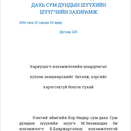
ДАХЬ СУМ ДУНДЫН ШҮҮХИЙН
ШҮҮГЧИЙН ЗАХИРАМЖ
2016 оны 10 сарын 03 өдөр
Дугаар 229
Хариуцагч нэхэмжлэлийн шаардлагыг
хүлээн зөвшөөрснийг баталж, хэргийг
хэрэгсэхгүй болгох тухай
Хэнтий аймгийн Бор-Өндөр сум дахь Сум
дундын шүүхийн шүүгч М.Энхмандах би
нэхэмжлэгч Б.Баяржаргалын нэхэмжлэлтэй