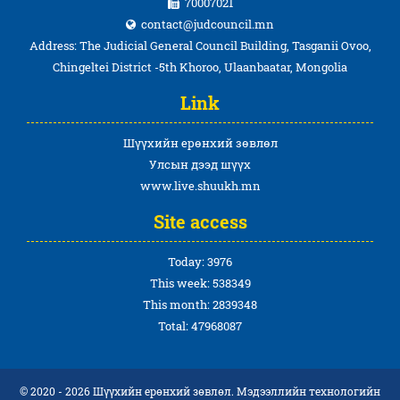
70007021
contact@judcouncil.mn
Address: The Judicial General Council Building, Tasganii Ovoo,
Chingeltei District -5th Khoroo, Ulaanbaatar, Mongolia
Link
Шүүхийн ерөнхий зөвлөл
Улсын дээд шүүх
www.live.shuukh.mn
Site access
Today: 3976
This week: 538349
This month: 2839348
Total: 47968087
© 2020 - 2026 Шүүхийн ерөнхий зөвлөл. Мэдээллийн технологийн