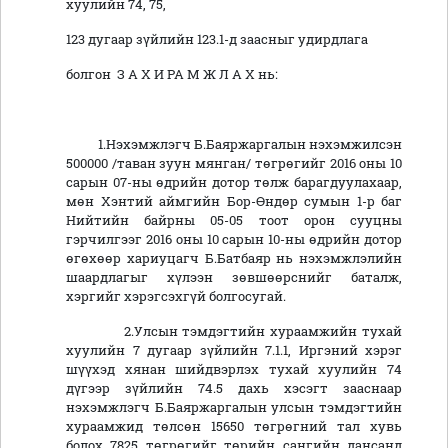
хуулийн 74, 75,
123 дугаар зүйлийн 123.1-д заасныг удирдлага
болгон З А Х И РА М Ж Л А Х нь:
1.Нэхэмжлэгч Б.Баяржаргалын нэхэмжилсэн
500000 /таван зуун мянган/ төгрөгийг 2016 оны 10
сарын 07-ны өдрийн дотор төлж барагдуулахаар,
мөн Хэнтий аймгийн Бор-Өндөр сумын 1-р баг
Нийтийн байрны 05-05 тоот орон сууцны
гэрчилгээг 2016 оны 10 сарын 10-ны өдрийн дотор
өгөхөөр хариуцагч Б.Батбаяр нь нэхэмжлэлийн
шаардлагыг хүлээн зөвшөөрснийг баталж,
хэргийг хэрэгсэхгүй болгосугай.
2.Улсын тэмдэгтийн хураамжийн тухай
хуулийн 7 дугаар зүйлийн 7.1.1, Иргэний хэрэг
шүүхэд хянан шийдвэрлэх тухай хуулийн 74
дүгээр зүйлийн 74.5 дахь хэсэгт зааснаар
нэхэмжлэгч Б.Баяржаргалын улсын тэмдэгтийн
хураамжид төлсөн 15650 төгрөгний тал хувь
болох 7825 төгрөгийг төрийн сангийн дансанд