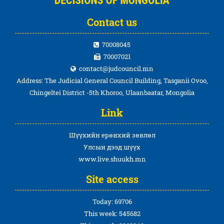
Contact us
70008045
70007021
contact@judcouncil.mn
Address: The Judicial General Council Building, Tasganii Ovoo,
Chingeltei District -5th Khoroo, Ulaanbaatar, Mongolia
Link
Шүүхийн ерөнхий зөвлөл
Улсын дээд шүүх
www.live.shuukh.mn
Site access
Today: 69706
This week: 545682