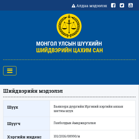
Алдаа мэдээлэх
Шийдвэрийн мэдээлэл
Шүүх
Баянзүрх дүүргийн Иргэний хэргийн анхан
шатны шүүх
Шүүгч
Ганболдын Амаржаргалан
Хэргийн индекс
101/2016/08990/и