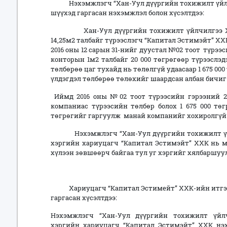
Нэхэмжлэгч “Хан-Уул дүүргийн тохижилт үйлчил
шүүхэд гаргасан нэхэмжлэл болон хүсэлтдээ:
Хан-Уул дүүргийн тохижилт үйлчилгээ ХХК-
14,25м2 талбайг түрээслэгч “Капитал Эстимэйт” ХХК 
2016 оны 12 сарын 31-нийг дуустал №02 тоот түрээ
конторын 1м2 талбайг 20 000 төгрөгөөр түрээслэд
төлбөрөө цаг тухайд нь төлөлгүй удаасаар 1 675 00
үлдэгдэл төлбөрөө төлөхийг шаардсан албан бичиг 
Иймд 2016 оны №02 тоот түрээсийн гэрээний 2.
компаниас түрээсийн төлбөр болох 1 675 000 төг
төгрөгийг гаргуулж манай компанийг хохиролгүй 
Нэхэмжлэгч “Хан-Уул дүүргийн тохижилт үйл
хэргийн хариуцагч “Капитал Эстимэйт” ХХК нь 
хүлээн зөвшөөрч байгаа тул уг хэргийг хялбаршуу
Хариуцагч “Капитал Эстимейт” ХХК-ийн итгэм
гаргасан хүсэлтдээ:
Нэхэмжлэгч “Хан-Уул дүүргийн тохижилт үйл
хэргийн хариуцагч “Капитал Эстимэйт” ХХК нэ