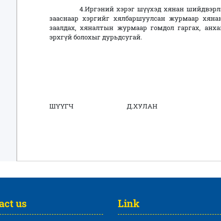
4.Иргэний хэрэг шүүхэд хянан шийдвэрлэх т
зааснаар хэргийг хялбаршуулсан журмаар хян
заалдах, хяналтын журмаар гомдол гаргах, анх
эрхгүй болохыг дурьдсугай.
ШҮҮГЧ Д.ХУЛАН
act us
Link