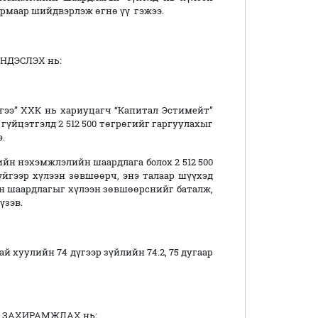
урмаар шийдвэрлэж өгнө үү гэжээ.
нь:
ээ” ХХК нь хариуцагч “Капитал Эстимейт”
гүйцэтгэлд 2 512 500 төгрөгийг гаргуулахыг
.
нэхэмжлэлийн шаардлага болох 2 512 500
йгээр хүлээн зөвшөөрч, энэ талаар шүүхэд
н шаардлагыг хүлээн зөвшөөрснийг баталж,
үзэв.
уулийн 74 дүгээр зүйлийн 74.2, 75 дугаар
Х нь: