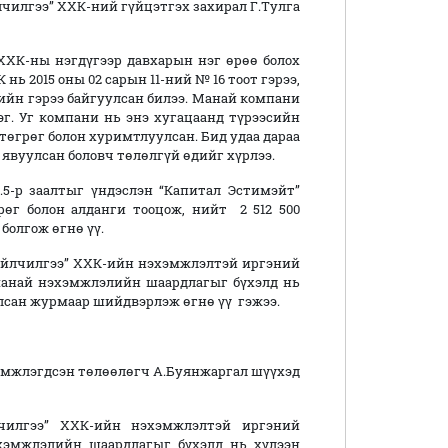
гээ” ХХК-ний гүйцэтгэх захирал Г.Тулга
ны нэгдүгээр давхарын нэг өрөө болох
нь 2015 оны 02 сарын 11-ний № 16 тоот гэрээ,
сийн гэрээ байгуулсан билээ. Манай компани
эг. Уг компани нь энэ хугацаанд түрээсийн
0 төгрөг болон хуримтлуулсан. Бид удаа дараа
явуулсан боловч төлөлгүй өдийг хүрлээ.
5-р заалтыг үндэслэн “Капитал Эстимэйт”
рөг болон алданги тооцож, нийт 2 512 500
болгож өгнө үү.
чилгээ” ХХК-ийн нэхэмжлэлтэй иргэний
манай нэхэмжлэлийн шаардлагыг бүхэлд нь
лсан журмаар шийдвэрлэж өгнө үү гэжээ.
жлэгдсэн төлөөлөгч А.Буянжаргал шүүхэд
чилгээ” ХХК-ийн нэхэмжлэлтэй иргэний
хэмжлэлийн шаардлагыг бүхэлд нь хүлээн