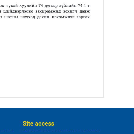
ухай хуулийн 74 дүгээр зүйлийн 74.4-т
ан шийдвэрлэсэн захирамжид зохигч давж
ан шатны шүүхэд дахин нэхэмжлэл гаргах
Site access