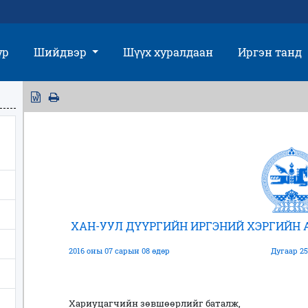
үр
Шийдвэр
Шүүх хуралдаан
Иргэн танд
ХАН-УУЛ ДҮҮРГИЙН ИРГЭНИЙ ХЭРГИЙН
2016 оны 07 сарын 08 өдөр
Дугаар 25
Хариуцагчийн зөвшөөрлийг баталж,