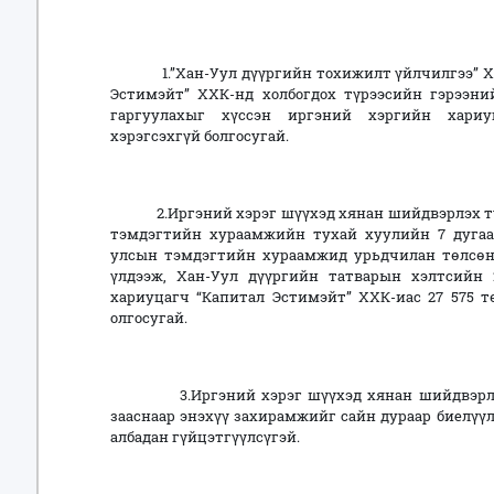
1.”Хан-Уул дүүргийн тохижилт үйлчилгээ” ХХ
Эстимэйт” ХХК-нд холбогдох түрээсийн гэрээний
гаргуулахыг хүссэн иргэний хэргийн хариу
хэрэгсэхгүй болгосугай.
2.Иргэний хэрэг шүүхэд хянан шийдвэрлэх туха
тэмдэгтийн хураамжийн тухай хуулийн 7 дугаар
улсын тэмдэгтийн хураамжид урьдчилан төлсөн 
үлдээж, Хан-Уул дүүргийн татварын хэлтсийн 2
хариуцагч “Капитал Эстимэйт” ХХК-иас 27 575 т
олгосугай.
3.Иргэний хэрэг шүүхэд хянан шийдвэрлэх т
зааснаар энэхүү захирамжийг сайн дураар биелүү
албадан гүйцэтгүүлсүгэй.