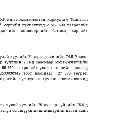
К-ийн нэхэмжлэлтэй, хариуцагч “Капитал
 үүргийн гүйцэтгэлд 2 512 500 төгрөгийг
цагчийн зөвшөөрлийг баталж, хэргийг
й хуулийн 74 дүгээр зүйлийн 74.5, Улсын
 зүйлийн 7.1.1-д зааснаар нэхэмжлэгчийн
55 150 төгрөгийг улсын төсвийн орлогод
603030349 тоот данснаас 27 575 төгрөг,
өгрөгийг тус тус гаргуулан нэхэмжлэгчид
ухай хуулийн 75 дугаар зүйлийн 75.6-д
лээгүй бол шүүхийн шийдвэрийн нэгэн адил