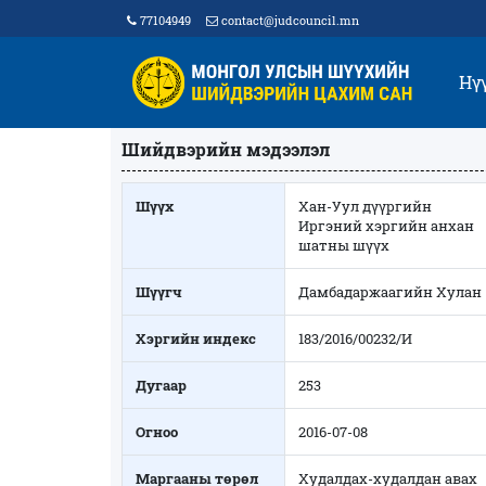
77104949
contact@judcouncil.mn
Нү
Шийдвэрийн мэдээлэл
Шүүх
Хан-Уул дүүргийн
Иргэний хэргийн анхан
шатны шүүх
Шүүгч
Дамбадаржаагийн Хулан
Хэргийн индекс
183/2016/00232/И
Дугаар
253
Огноо
2016-07-08
Маргааны төрөл
Худалдах-худалдан авах