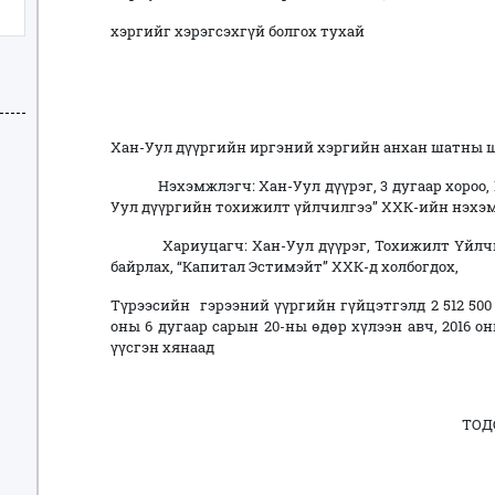
хэргийг хэрэгсэхгүй болгох тухай
Хан-Уул дүүргийн иргэний хэргийн анхан шатны ш
Нэхэмжлэгч: Хан-Уул дүүрэг, 3 дугаар хороо, Ша
Уул дүүргийн тохижилт үйлчилгээ” ХХК-ийн нэхэ
Хариуцагч: Хан-Уул дүүрэг, Тохижилт Үйлчилг
байрлах, “Капитал Эстимэйт” ХХК-д холбогдох,
Түрээсийн гэрээний үүргийн гүйцэтгэлд 2 512 500
оны 6 дугаар сарын 20-ны өдөр хүлээн авч, 2016 о
үүсгэн хянаад
ТОДОРХОЙЛОХ 