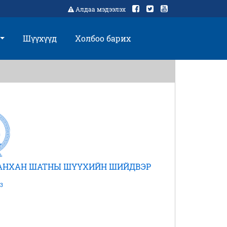
Алдаа мэдээлэх
Шүүхүүд
Холбоо барих
 АНХАН ШАТНЫ ШҮҮХИЙН ШИЙДВЭР
3