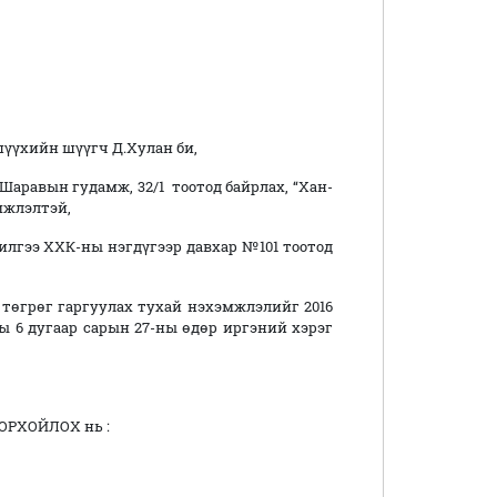
үүхийн шүүгч Д.Хулан би,
равын гудамж, 32/1 тоотод байрлах, “Хан-
мжлэлтэй,
ээ ХХК-ны нэгдүгээр давхар №101 тоотод
 төгрөг гаргуулах тухай нэхэмжлэлийг 2016
ны 6 дугаар сарын 27-ны өдөр иргэний хэрэг
нь :