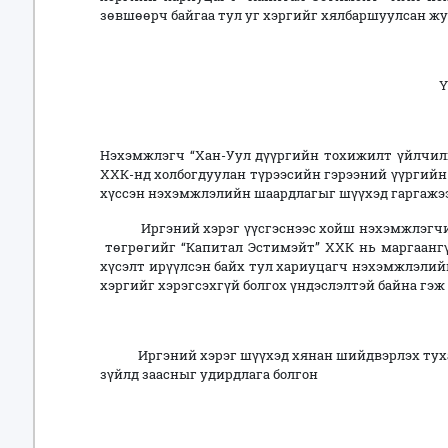
зөвшөөрч байгаа тул уг хэргийг хялбаршуулсан ж
ҮНДЭСЛЭХ 
Нэхэмжлэгч “Хан-Уул дүүргийн тохижилт үйлчилг
ХХК-нд холбогдуулан түрээсийн гэрээний үүргийн 
хүссэн нэхэмжлэлийн шаардлагыг шүүхэд гаргажээ
Иргэний хэрэг үүсгэснээс хойш нэхэмжлэгчийн 
төгрөгийг “Капитал Эстимэйт” ХХК нь маргаангү
хүсэлт ирүүлсэн байх тул хариуцагч нэхэмжлэлий
хэргийг хэрэгсэхгүй болгох үндэслэлтэй байна гэж 
Иргэний хэрэг шүүхэд хянан шийдвэрлэх тухай х
зүйлд заасныг удирдлага болгон
ЗАХИРАМЖЛА