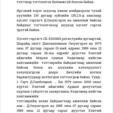
тэтгэвэр тогтоолгох боломжгүй болсон байна.
Иргэний хэрэг шүүхэд хянан шийдвэрлэх тухай
хуулийн 135 дугаар зүйлийн 135.2.6-д зааснаар
хүсэлт гаргагч Д.Оюунгэрэл нь ажиллаж байсан
байдлыг тогтоолгохоор шүүхэд хүсэлт гаргах
эрхтэй байна.
Хүсэлт гаргагч СБ-63101801 регистрийн дугаартай,
Шарайд овогт Данзаннямын Оюунгэрэл нь 1975
оны 07 дугаар сарын 01-ний өдрөөс 1989 оны 12
дугаар сарын 26-ны өдрийг дуустал Хэнтий
аймгийн Мөрөн сумын Хөдөлмөр нийгэм
хангамжийн тэтгэврийн байцаагчаар ажиллаж
байсан болох нь шүүхийн хэлэлцүүлэгт
хэлэлцэгдсэн доорх бичгийн нотлох
баримтуудаар нотлогдон тогтоогдож байна. Үүнд:
1. Гэрч Д.Ганболдын: ... Би 1979 оноос 2000 оныг
хүртэл Хэнтий аймгийн Ардын депутатын
хурлын гүйцэтгэх захиргааны Хөдөлмөр нийгэм
хангамжийн
тэтгэврийн ахлах байцаагчаар ажиллаж байсан
юм.... Д.Оюунгэрэл нь 1985 оны 07 дугаар сараас
1989 оны 12 дугаар сарыг дуустал Хэнтий