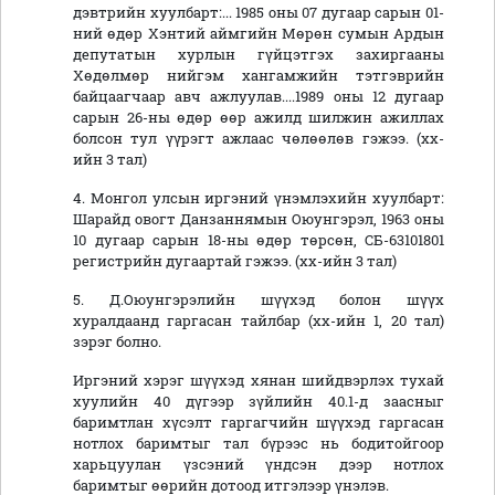
дэвтрийн хуулбарт:... 1985 оны 07 дугаар сарын 01-
ний өдөр Хэнтий аймгийн Мөрөн сумын Ардын
депутатын хурлын гүйцэтгэх захиргааны
Хөдөлмөр нийгэм хангамжийн тэтгэврийн
байцаагчаар авч ажлуулав....1989 оны 12 дугаар
сарын 26-ны өдөр өөр ажилд шилжин ажиллах
болсон тул үүрэгт ажлаас чөлөөлөв гэжээ. (хх-
ийн 3 тал)
4. Монгол улсын иргэний үнэмлэхийн хуулбарт:
Шарайд овогт Данзаннямын Оюунгэрэл, 1963 оны
10 дугаар сарын 18-ны өдөр төрсөн, СБ-63101801
регистрийн дугаартай гэжээ. (хх-ийн 3 тал)
5. Д.Оюунгэрэлийн шүүхэд болон шүүх
хуралдаанд гаргасан тайлбар (хх-ийн 1, 20 тал)
зэрэг болно.
Иргэний хэрэг шүүхэд хянан шийдвэрлэх тухай
хуулийн 40 дүгээр зүйлийн 40.1-д заасныг
баримтлан хүсэлт гаргагчийн шүүхэд гаргасан
нотлох баримтыг тал бүрээс нь бодитойгоор
харьцуулан үзсэний үндсэн дээр нотлох
баримтыг өөрийн дотоод итгэлээр үнэлэв.