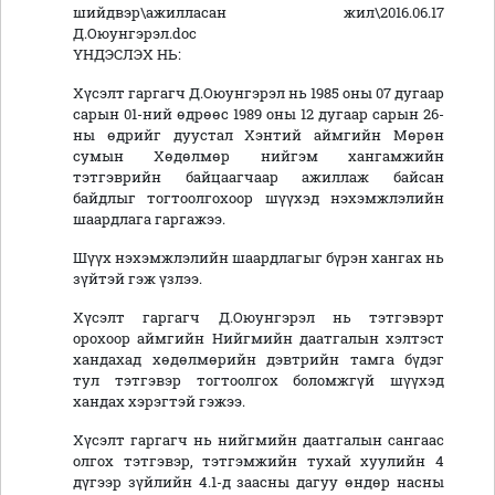
шийдвэр\ажилласан жил\2016.06.17
Д.Оюунгэрэл.doc
ҮНДЭСЛЭХ НЬ:
Хүсэлт гаргагч Д.Оюунгэрэл нь 1985 оны 07 дугаар
сарын 01-ний өдрөөс 1989 оны 12 дугаар сарын 26-
ны өдрийг дуустал Хэнтий аймгийн Мөрөн
сумын Хөдөлмөр нийгэм хангамжийн
тэтгэврийн байцаагчаар ажиллаж байсан
байдлыг тогтоолгохоор шүүхэд нэхэмжлэлийн
шаардлага гаргажээ.
Шүүх нэхэмжлэлийн шаардлагыг бүрэн хангах нь
зүйтэй гэж үзлээ.
Хүсэлт гаргагч Д.Оюунгэрэл нь тэтгэвэрт
орохоор аймгийн Нийгмийн даатгалын хэлтэст
хандахад хөдөлмөрийн дэвтрийн тамга бүдэг
тул тэтгэвэр тогтоолгох боломжгүй шүүхэд
хандах хэрэгтэй гэжээ.
Хүсэлт гаргагч нь нийгмийн даатгалын сангаас
олгох тэтгэвэр, тэтгэмжийн тухай хуулийн 4
дүгээр зүйлийн 4.1-д заасны дагуу өндөр насны