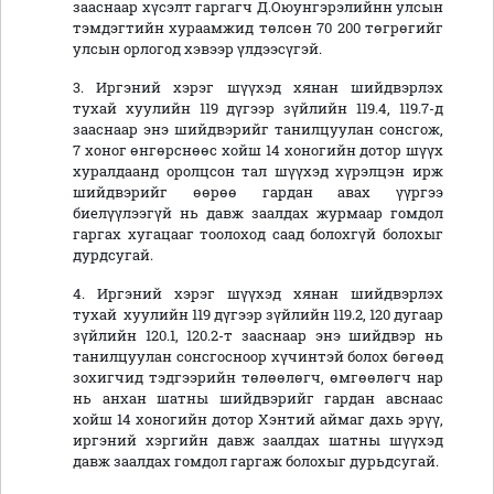
зааснаар хүсэлт гаргагч Д.Оюунгэрэлийнн улсын
тэмдэгтийн хураамжид төлсөн 70 200 төгрөгийг
улсын орлогод хэвээр үлдээсүгэй.
3. Иргэний хэрэг шүүхэд хянан шийдвэрлэх
тухай хуулийн 119 дүгээр зүйлийн 119.4, 119.7-д
зааснаар энэ шийдвэрийг танилцуулан сонсгож,
7 хоног өнгөрснөөс хойш 14 хоногийн дотор шүүх
хуралдаанд оролцсон тал шүүхэд хүрэлцэн ирж
шийдвэрийг өөрөө гардан авах үүргээ
биелүүлээгүй нь давж заалдах журмаар гомдол
гаргах хугацааг тоолоход саад болохгүй болохыг
дурдсугай.
4. Иргэний хэрэг шүүхэд хянан шийдвэрлэх
тухай хуулийн 119 дүгээр зүйлийн 119.2, 120 дугаар
зүйлийн 120.1, 120.2-т зааснаар энэ шийдвэр нь
танилцуулан сонсгосноор хүчинтэй болох бөгөөд
зохигчид тэдгээрийн төлөөлөгч, өмгөөлөгч нар
нь анхан шатны шийдвэрийг гардан авснаас
хойш 14 хоногийн дотор Хэнтий аймаг дахь эрүү,
иргэний хэргийн давж заалдах шатны шүүхэд
давж заалдах гомдол гаргаж болохыг дурьдсугай.