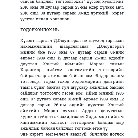
байсан байдлыг тогтоолгохыг” хүссэн хүсэлтийг
2016 оны 08 дугаар сарын 23-ны өдөр хүлээн авч,
2016 оны 08 дугаар сарын 30-нд иргэний хэрэг
үүсгэн хянан хэлэлцэв.
ТОДОРХОЙЛОХ НЬ:
Хүсэлт гаргагч Д.Оюунгэрэл нь шүүхэд гаргасан
нэхэмжлэлийн шаардлагадаа: Д.Оюунгэрэл
миний бие 1985 оны 07 дугаар сарын 01-ний
өдрөөс 1989 оны 12 дугаар сарын 26-ны өдрийг
дуустал Хэнтий аймгийн Мөрөн сумын
Хөдөлмөр нийгэм хангамжийн тэтгэврийн
байцаагчаар ажиллаж байсан юм. Өндөр насны
тэтгэвэрт гарах гэхэд хөдөлмөрийн дэвтрийн
тамга бүдэг байгаа тул шүүхээр ажиллаж байсан
байдлыг тогтоолго гэсэн юм. Иймд миний 1985
оны 07 дугаар сарын 01-ний өдрөөс 1989 оны 12
дугаар сарын 26-ны өдрийг дуустал Хэнтий
аймгийн Мөрөн сумын Ардын депутатын
хурлын гүйцэтгэх захиргааны Хөдөлмөр нийгэм
хангамжийн хэлтэст тэтгэврийн байцаагчаар
ажиллаж байсан байдлыг тогтоож өгнө үү.
Энэ хэрэгт өмгөөлөгч авахгүй, бичгийн нотлох