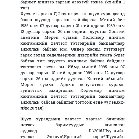
баримт шинээр гаргаж өгөхгүй гэжээ. (хх-ийн 1
тал)
Хүсэлт гаргагч Д.Оюунгэрэл нь шүүх хуралдаанд
болон шүүхэд гаргасан тайлбартаа: Миний бие
1985 оны 07 дугаар сарын 01-ний өдрөөс 1989 оны
12 дугаар сарын 26-ны өдрийг дуустал Хэнтий
аймгийн Мөрөн сумын Хөдөлмөр нийгэм
хангамжийн хэлтэст тэтгэврийн байцаагчаар
ажиллаж байсан юм. Өндөр насны тэтгэвэрт
гарах гэхэд хөдөлмөрийн дэвтрийн тамга бүдэг
байгаа тул шүүхээр ажиллаж байсан байдлыг
тогтоолго гэсэн юм. Иймд миний 1985 оны 07
дугаар сарын 01-ний өдрөөс 1989 оны 12 дугаар
сарын 26-ны өдрийг дуустал Хэнтий аймгийн
Мөрөн сумын Ардын депутатын хурлын
гүйцэтгэх захиргааны Хөдөлмөр нийгэм
хангамжийн хэлтэст тэтгэврийн байцаагчаар
ажиллаж байсан байдлыг тогтоож өгнө үү гэв.(хх-
ийн 20 тал)
Шүүх хуралдаанд хавтаст хэргээс бичгийн
нотлох баримтуудыг шинжлэн
судлаад D:\2016.Шүүгчийн
туслах- Энхзул\Иргэний хэрэг\Шүүхийн