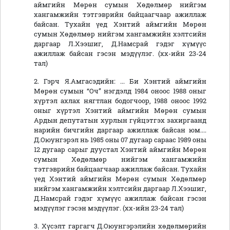
аймгийн Мөрөн сумын Хөдөлмөр нийгэм
хангамжийн тэтгэврийн байцаагчаар ажиллаж
байсан. Тухайн үед Хэнтий аймгийн Мөрөн
сумын Хөдөлмөр нийгэм хангамжийн хэлтсийн
даргаар Л.Хээшиг, Д.Намсрай гэдэг хүмүүс
ажиллаж байсан гэсэн мэдүүлэг. (хх-ийн 23-24
тал)
2. Гэрч Я.Амгасэдийн: ... Би Хэнтий аймгийн
Мөрөн сумын “Оч” нэгдэлд 1984 оноос 1988 оныг
хүртэл ахлах нягтлан бодогчоор, 1988 оноос 1992
оныг хүртэл Хэнтий аймгийн Мөрөн сумын
Ардын депутатын хурлын гүйцэтгэх захиргаанд
нарийн бичгийн даргаар ажиллаж байсан юм....
Д.Оюунгэрэл нь 1985 оны 07 дугаар сараас 1989 оны
12 дугаар сарыг дуустал Хэнтий аймгийн Мөрөн
сумын Хөдөлмөр нийгэм хангамжийн
тэтгэврийн байцаагчаар ажиллаж байсан. Тухайн
үед Хэнтий аймгийн Мөрөн сумын Хөдөлмөр
нийгэм хангамжийн хэлтсийн даргаар Л.Хээшиг,
Д.Намсрай гэдэг хүмүүс ажиллаж байсан гэсэн
мэдүүлэг гэсэн мэдүүлэг. (хх-ийн 23-24 тал)
3. Хүсэлт гаргагч Д.Оюунгэрэлийн хөдөлмөрийн