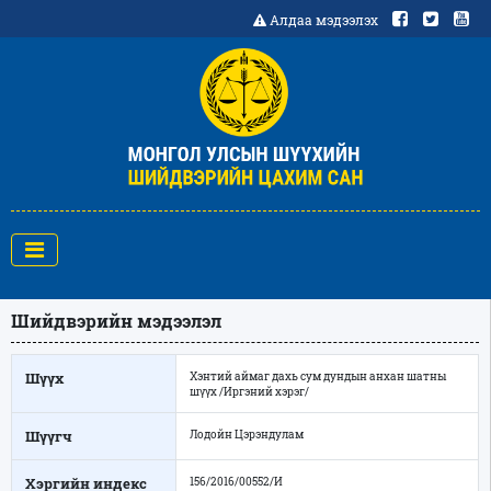
Алдаа мэдээлэх
Шийдвэрийн мэдээлэл
Шүүх
Хэнтий аймаг дахь сум дундын анхан шатны
шүүх /Иргэний хэрэг/
Шүүгч
Лодойн Цэрэндулам
Хэргийн индекс
156/2016/00552/И