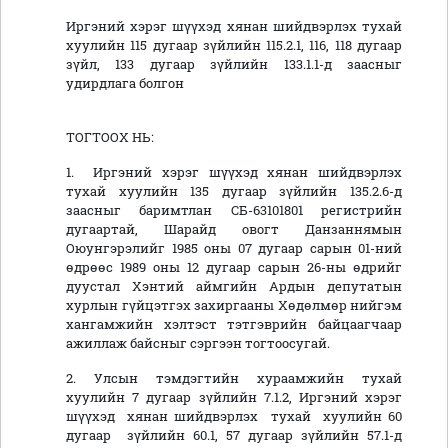
Иргэний хэрэг шүүхэд хянан шийдвэрлэх тухай
хуулийн 115 дугаар зүйлийн 115.2.1, 116, 118 дугаар
зүйл, 133 дугаар зүйлийн 133.1.1-д заасныг
удирдлага болгон
ТОГТООХ НЬ:
1. Иргэний хэрэг шүүхэд хянан шийдвэрлэх
тухай хуулийн 135 дугаар зүйлийн 135.2.6-д
заасныг баримтлан СБ-63101801 регистрийн
дугаартай, Шарайд овогт Данзаннямын
Оюунгэрэлийг 1985 оны 07 дугаар сарын 01-ний
өдрөөс 1989 оны 12 дугаар сарын 26-ны өдрийг
дуустал Хэнтий аймгийн Ардын депутатын
хурлын гүйцэтгэх захиргааны Хөдөлмөр нийгэм
хангамжийн хэлтэст тэтгэврийн байцаагчаар
ажиллаж байсныг сэргээн тогтоосугай.
2. Улсын тэмдэгтийн хураамжийн тухай
хуулийн 7 дугаар зүйлийн 7.1.2, Иргэний хэрэг
шүүхэд хянан шийдвэрлэх тухай хуулийн 60
дугаар зүйлийн 60.1, 57 дугаар зүйлийн 57.1-д