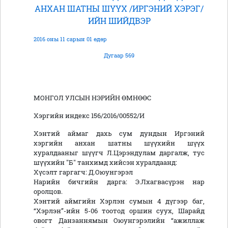
АНХАН ШАТНЫ ШҮҮХ /ИРГЭНИЙ ХЭРЭГ/
ИЙН ШИЙДВЭР
2016 оны 11 сарын 01 өдөр
Дугаар 569
МОНГОЛ УЛСЫН НЭРИЙН ӨМНӨӨС
Хэргийн индекс 156/2016/00552/И
Хэнтий аймаг дахь сум дундын Иргэний
хэргийн анхан шатны шүүхийн шүүх
хуралдааныг шүүгч Л.Цэрэндулам даргалж, тус
шүүхийн "Б" танхимд хийсэн хуралдаанд:
Хүсэлт гаргагч: Д.Оюунгэрэл
Нарийн бичгийн дарга: Э.Лхагвасүрэн нар
оролцов.
Хэнтий аймгийн Хэрлэн сумын 4 дүгээр баг,
“Хэрлэн”-ийн 5-06 тоотод оршин суух, Шарайд
овогт Данзаннямын Оюунгэрэлийн “ажиллаж