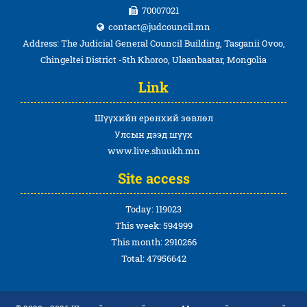
70007021
contact@judcouncil.mn
Address: The Judicial General Council Building, Tasganii Ovoo,
Chingeltei District -5th Khoroo, Ulaanbaatar, Mongolia
Link
Шүүхийн ерөнхий зөвлөл
Улсын дээд шүүх
www.live.shuukh.mn
Site access
Today: 119023
This week: 594999
This month: 2910266
Total: 47956642