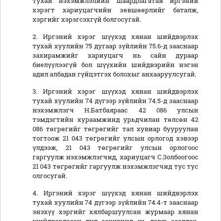
тухай нэхэмжлэлийн шаардлагатай иргэний
хэрэгт хариуцагчийн зөвшөөрлийг баталж,
хэргийг хэрэгсэхгүй болгосугай.
2. Иргэний хэрэг шүүхэд хянан шийдвэрлэх
тухай хуулийн 75 дугаар зүйлийн 75.6-д зааснаар
захирамжийг хариуцагч нь сайн дураар
биелүүлээгүй бол шүүхийн шийдвэрийн нэгэн
адил албадан гүйцэтгэх болохыг анхааруулсугай.
3. Иргэний хэрэг шүүхэд хянан шийдвэрлэх
тухай хуулийн 74 дүгээр зүйлийн 74.5-д зааснаар
нэхэмжлэгч Н.Батбаяраас 42 086 улсын
тэмдэгтийн хураамжинд урьдчилан төлсөн 42
086 төгрөгийг төгрөгийг тал хувиар бууруулан
тогтоож 21 043 төгрөгийг улсын орлогод хэвээр
үлдээж, 21 043 төгрөгийг улсын орлогоос
гаргуулж нэхэмжлэгчид, хариуцагч С.Золбоогоос
21 043 төгрөгийг гаргуулж нэхэмжлэгчид тус тус
олгосугай.
4. Иргэний хэрэг шүүхэд хянан шийдвэрлэх
тухай хуулийн 74 дүгээр зүйлийн 74.4-т зааснаар
энэхүү хэргийг хялбаршуулсан журмаар хянан