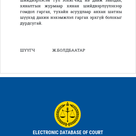
шийдвэрлэсэн тул зохигчид нь давж заалдах,
хяналтын журмаар хянан шийдвэрлүүлэхээр
гомдол гаргах, тухайн асуудлаар анхан шатны
шүүхэд дахин нэхэмжлэл гаргах эрхгүй болохыг
дурдсугай.
ШҮҮГЧ Ж.БОЛДБААТАР