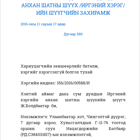
АНХАН ШАТНЫ ШҮҮХ /ИРГЭНИЙ ХЭРЭГ/
ИЙН ШҮҮГЧИЙН ЗАХИРАМЖ
2016 оны 11 сарын 17 өдөр
Дугаар 580
Хариуцагчийн зөвшөөрлийг баталж,
хэргийг хэрэгсэхгүй болгох тухай
Хэргийн индекс: 156/2016/00588/И
Хэнтий аймаг дахь сум дундын Иргэний
хэргийн анхан шатны шүүхийн шүүгч
Ж.Болдбаатар би,
Нэхэмжлэгч: Улаанбаатар хот, Чингэлтэй дүүрэг,
7 дугаар хороо, Хувьсгалчдын Г-11-76 тоотод
оршин суух Нацагдоржийн Батбаяр
(РД:СЭ84031817)-ын нэхэмжлэлтэй,