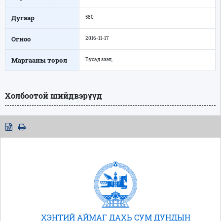
Дугаар
580
Огноо
2016-11-17
Маргааны төрөл
Бусад зээл,
Холбоотой шийдвэрүүд
ХЭНТИЙ АЙМАГ ДАХЬ СУМ ДУНДЫН