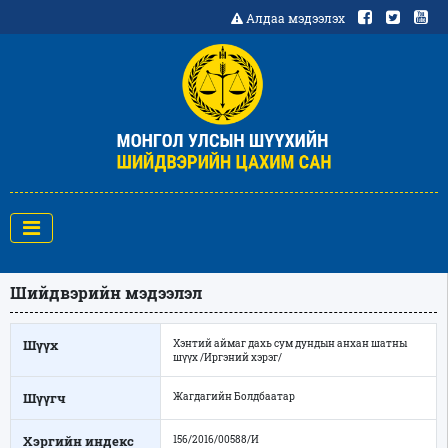
Алдаа мэдээлэх
Шийдвэрийн мэдээлэл
Шүүх
Хэнтий аймаг дахь сум дундын анхан шатны
шүүх /Иргэний хэрэг/
Шүүгч
Жагдагийн Болдбаатар
Хэргийн индекс
156/2016/00588/И