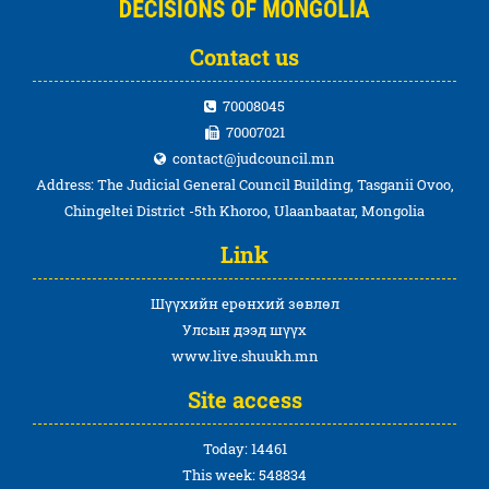
Contact us
70008045
70007021
contact@judcouncil.mn
Address: The Judicial General Council Building, Tasganii Ovoo,
Chingeltei District -5th Khoroo, Ulaanbaatar, Mongolia
Link
Шүүхийн ерөнхий зөвлөл
Улсын дээд шүүх
www.live.shuukh.mn
Site access
Today: 14461
This week: 548834