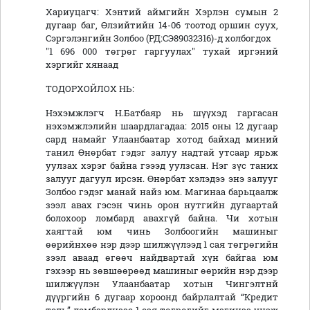
Хариуцагч: Хэнтий аймгийн Хэрлэн сумын 2
дугаар баг, Өлзийтийн 14-06 тоотод оршин суух,
Сэргэлэнгийн Золбоо (РД:СЭ89032316)-д холбогдох
"1 696 000 төгрөг гаргуулах" тухай иргэний
хэргийг хянаад
ТОДОРХОЙЛОХ НЬ:
Нэхэмжлэгч Н.Батбаяр нь шүүхэд гаргасан
нэхэмжлэлийн шаардлагадаа: 2015 оны 12 дугаар
сард намайг Улаанбаатар хотод байхад миний
танил Өнөрбат гэдэг залуу надтай утсаар ярьж
уулзах хэрэг байна гэээд уулзсан. Нэг зүс таних
залууг дагуул ирсэн. Өнөрбат хэлэдээ энэ залууг
Золбоо гэдэг манай найз юм. Магинаа барьцаалж
зээл авах гэсэн чинь орон нутгийн дугаартай
болохоор ломбард авахгүй байна. Чи хотын
хаягтай юм чинь Золбоогийн машиныг
өөрийнхөө нэр дээр шилжүүлээд 1 сая төгрөгийн
зээл аваад өгөөч найдвартай хүн байгаа юм
гэхээр нь зөвшөөрөөд машиныг өөрийн нэр дээр
шилжүүлэн Улаанбаатар хотын Чингэлтнй
дүүргийн 6 дугаар хороонд байрлалтай “Кредит