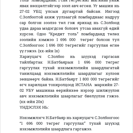
толь” ломбарднаас 1 сая төгрөгийг магинаа унаж
явах нөхцөлтэйгээр зээл авч өгсөн. Уг машин нь
27-02 УБЦ улсын дугаартай байсан. Ингээд
С.Золбоотой ахиж уулзаагүй ломбарднаас надруу
сар болгон зээлээ төл гэж ярихад нь С.Золбоод
удаа дараа мэдэгдсэн боловч утсаа авахгүй өдий
хүрсэн. Одоо “Кредит толь” ломбарданд төлөх
зээлийн хэмжээ 1 696 000 төгрөг болсон тул
С.Золбоогоос 1 696 000 төгрөгийг гаргуулан өгнө
үү гэжээ. (хх-ийн 1х)
Хариуцагч С.Золбоо нь шүүхэд гаргасан
тайлбартаа: Н.Батбаярын 1 696 000 төгрөг
гаргуулах тухай нэхэмжлэлийн шаардлагатай
танилцаад нэхэмжлэлийн шаардлагыг хүлээн
зөвшөөрч байна. Н.Батбаярт 1 800 000 төгрөгийг
өгч харилцан тохиролцоод ИСТАНА маркийн 27-
02 УБУ машинаа өөрийнхөө нэрээр шилжүүлэн
авч нэхэмжлэлийн шаарлагыг биелүүлэн гэжээ.
(хх-ийн 20х)
ҮНДЭСЛЭХ НЬ:
Нэхэмжлэгч Н.Батбаяр нь хариуцагч С.Золбоогоос
“1 696 000 төгрөг гаргуулах” тухай шүүхэд
нэхэмжлэлийн шаардлага гаргажээ.