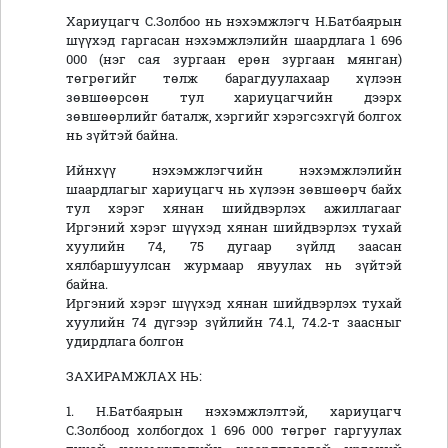
Хариуцагч С.Золбоо нь нэхэмжлэгч Н.Батбаярын
шүүхэд гаргасан нэхэмжлэлийн шаардлага 1 696
000 (нэг сая зургаан ерөн зургаан мянган)
төгрөгийг төлж барагдуулахаар хүлээн
зөвшөөрсөн тул хариуцагчийн дээрх
зөвшөөрлийг баталж, хэргийг хэрэгсэхгүй болгох
нь зүйтэй байна.
Ийнхүү нэхэмжлэгчийн нэхэмжлэлийн
шаардлагыг хариуцагч нь хүлээн зөвшөөрч байх
тул хэрэг хянан шийдвэрлэх ажиллагааг
Иргэний хэрэг шүүхэд хянан шийдвэрлэх тухай
хуулийн 74, 75 дугаар зүйлд заасан
хялбаршуулсан журмаар явуулах нь зүйтэй
байна.
Иргэний хэрэг шүүхэд хянан шийдвэрлэх тухай
хуулийн 74 дүгээр зүйлийн 74.1, 74.2-т заасныг
удирдлага болгон
ЗАХИРАМЖЛАХ НЬ:
1. Н.Батбаярын нэхэмжлэлтэй, хариуцагч
С.Золбоод холбогдох 1 696 000 төгрөг гаргуулах