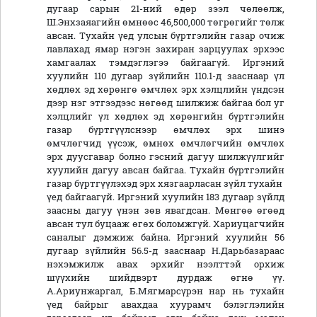
дугаар сарын 21-ний өдөр зээл чөлөөлж,
Ш.Энхзаяагийн өмнөөс 46,500,000 төгрөгийг төлж
авсан. Тухайн үед улсын бүртгэлийн газар очиж
лавлахад ямар нэгэн захиран зарцуулах эрхээс
хамгаалах тэмдэглэгээ байгаагүй. Иргэний
хуулийн 110 дугаар зүйлийн 110.1-д зааснаар үл
хөдлөх эд хөрөнгө өмчлөх эрх хэлцлийн үндсэн
дээр нэг этгээдээс нөгөөд шилжиж байгаа бол уг
хэлцлийг үл хөдлөх эд хөрөнгийн бүртгэлийн
газар бүртгүүлснээр өмчлөх эрх шинэ
өмчлөгчид үүсэж, өмнөх өмчлөгчийн өмчлөх
эрх дуусгавар болно гэсний дагуу шилжүүлгийг
хуулийн дагуу авсан байгаа. Тухайн бүртгэлийн
газар бүртгүүлэхэд эрх хязгаарласан зүйл тухайн
үед байгаагүй. Иргэний хуулийн 183 дугаар зүйлд
заасны дагуу үнэн зөв явагдсан. Мөнгөө өгөөд
авсан тул буцааж өгөх боломжгүй. Хариуцагчийн
саналыг дэмжиж байна. Иргэний хуулийн 56
дугаар зүйлийн 56.5-д зааснаар Н.Дарьбазараас
нэхэмжилж авах эрхийг нээлттэй орхиж
шүүхийн шийдвэрт дурдаж өгнө үү.
А.Ариунжаргал, Б.Мягмарсүрэн нар нь тухайн
үед байрыг авахдаа хуурамч бэлэглэлийн