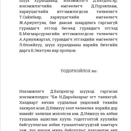
Шүүх хуралдаанд: нэхэмжлэгч Д.Батдэлгэр,
нэхэмжлэгчийн өмгөөлөгч Д.Пүрэвлхам,
хариуцагчийн итгэмжлэгдсэн төлөөлөгч
Т.Сайнбаяр, хариуцагчийн өмгөөлөгч
Ж.Ариунтуяа, бие даасан шаардлага гаргаагүй
гуравдагч этгээд бөгөөд гуравдагч этгээд
Б.Мягмарсүрэнгийн итгэмжлэгдсэн төлөөлөгч
А.Ариунжаргал, гуравдагч этгээдийн өмгөөлөгч
Л.Өлзийхүү, шүүх хуралдааны нарийн бичгийн
дарга Б.Энхтуяа нар оролцов.
ТОДОРХОЙЛОХ нь:
Нэхэмжлэгч Д.Батдэлгэр шүүхэд гаргасан
нэхэмжлэлдээ: “Би Н.Дарьбазарыг огт танихгүй.
Халдварт өвчин судлалын үндэсний төвийн
захирал асан Д.Нямхүү зээл чөлөөлөх нэрийн дор
намайг залилан мэхэлсэн юм. Д.Нямхүү нь албан
тушаалаа ашиглан хууль тодотголтой хуулийн
байгууллагын албан тушаалтангуудтай хамтарч
ээж, дүү нарын минь байруудыг дээрэмдэн авч