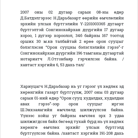
2007 оны 02 дугаар сарын 08-ны өдөр
Д.Батдэлгэрээс Н.Дарьбазарт өөрийн өмчлөлийн
эрхийн улсын бүртгэлийн Ү-2201003365 дугаарт
бүртгэлтэй Сонгинохайрхан дүүргийн 17 дугаар
хороо, 1 дүгээр хороолол, 34б байрны 167 тоотод
орших 30 м.кв талбайтай 2 өрөө орон сууцыг
бэлэглэсэн “Орон сууцны бэлэглэлийн гэрээ”-г
Сонгинохайрхан дүүргийн 196 тамганы дугаартай
нотариатч Л.Отгонбаяр гэрчилсэн байна. /
хавтаст хэргийн 6, 53 дахь тал/
Хариуцагч Н.Дарьбазар нь уг гэрээг үл хөдлөх эд
хөрөнгийн газарт бүртгүүлж, 2007 оны 03 дугаар
сарын 01-ний өдөр “Орон сууц худалдах, худалдан
авах гэрээ”-ээр орон сууцыг иргэн
Ш.Энхзаяагийн өмчлөлд шилжүүлсэн байна.
Үүнээс хойш уг байрны өмчлөх эрх 3 удаа
шилжигдсэн байх бөгөөд тухай бүрд нь үл хөдлөх
хөрөнгө өмчлөх эрхийг улсын бүртгэлд
бүртгүүлсэн байна. /хавтаст хэргийн 191-208 дахь