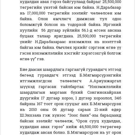
худалдан авах гэрээ байгуулаад байрыг 25,500,000
төгрөгийн үнэтэй байсан юм байна. Н.Дарьбазар
нь 17,000,000 төгрөгийн зээлийг чөлөөлсөн юм
байна. Олон өмчлөгч дамжсан тул одоо
боломжгүй болсон нь тодорхой байна. Иргэний
хуулийн 56 дугаар зүйлийн 56.1-д өгсөн авснаа
буцаах талаар яригдана. 25,500,000 төгрөгийн
үнийг Н.Дарьбазараас нэхэмжлэх нь нээлттэй
байгаа юм байна. Өмчлөх эрхийг сэргээж өгнө үү
гэсэн нэхэмжлэлийн хэсгийг хэрэгсэхгүй болгож
өгнө үү” гэв.
Бие даасан шаардлага гаргаагүй гуравдагч этгээд
бөгөөд гуравдагч этгээд Б.Мягмарсүрэнгийн
итгэмжлэгдсэн төлөөлөгч А.Ариунжаргал
шүүхэд гаргасан тайлбартаа: “Нэхэмжлэлийн
шаардлагын маргаан бүхий Сонгинохайрхан
дүүргийн 17 дугаар хороо, 1 дүгээр хороолол, 34б
байрны 167 тоот орон сууцыг анх Б.Мягмарсүрэн
нь 2010 оны 06 дугаар сарын 21-ний өдөр
Ш.Энхзаяа гэж хүнээс “Зоос банк”-ны барьцаанд
байсан зээлийг чөлөөлж, “Орон сууц худалдах,
худалдан авах гэрээ” хийж 46,500,000 төгрөгөөр
худалдаж авсан болно. Б.Мягмарсүрэн нь уг орон