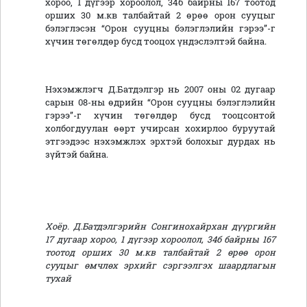
хороо, 1 дүгээр хороолол, 34б байрны 167 тоотод
орших 30 м.кв талбайтай 2 өрөө орон сууцыг
бэлэглэсэн “Орон сууцны бэлэглэлийн гэрээ”-г
хүчин төгөлдөр бусд тооцох үндэслэлтэй байна.
Нэхэмжлэгч Д.Батдэлгэр нь 2007 оны 02 дугаар
сарын 08-ны өдрийн “Орон сууцны бэлэглэлийн
гэрээ”-г хүчин төгөлдөр бусд тооцсонтой
холбогдуулан өөрт учирсан хохирлоо буруутай
этгээдээс нэхэмжлэх эрхтэй болохыг дурдах нь
зүйтэй байна.
Хоёр. Д.Батдэлгэрийн Сонгинохайрхан дүүргийн
17 дугаар хороо, 1 дүгээр хороолол, 34б байрны 167
тоотод орших 30 м.кв талбайтай 2 өрөө орон
сууцыг өмчлөх эрхийг сэргээлгэх шаардлагын
тухай