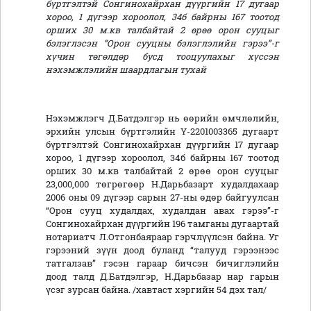
бүртгэлтэй Сонгинохайрхан дүүргийн 17 дугаар
хороо, 1 дүгээр хороолол, 34б байрны 167 тоотод
орших 30 м.кв талбайтай 2 өрөө орон сууцыг
бэлэглэсэн “Орон сууцны бэлэглэлийн гэрээ”-г
хүчин төгөлдөр бусд тооцуулахыг хүссэн
нэхэмжлэлийн шаардлагын тухай
Нэхэмжлэгч Д.Батдэлгэр нь өөрийн өмчлөлийн,
эрхийн улсын бүртгэлийн Ү-2201003365 дугаарт
бүртгэлтэй Сонгинохайрхан дүүргийн 17 дугаар
хороо, 1 дүгээр хороолол, 34б байрны 167 тоотод
орших 30 м.кв талбайтай 2 өрөө орон сууцыг
23,000,000 төгрөгөөр Н.Дарьбазарт худалдахаар
2006 оны 09 дүгээр сарын 27-ны өдөр байгуулсан
“Орон сууц худалдах, худалдан авах гэрээ”-г
Сонгинохайрхан дүүргийн 196 тамганы дугаартай
нотариатч Л.Отгонбаяраар гэрчлүүлсэн байна. Уг
гэрээний зүүн доод буланд “талууд гэрээнээс
татгалзав” гэсэн гараар бичсэн бичиглэлийн
доод талд Д.Батдэлгэр, Н.Дарьбазар нар гарын
үсэг зурсан байна. /хавтаст хэргийн 54 дэх тал/