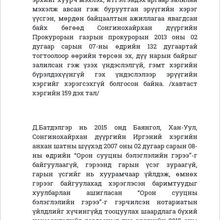
мэхэлж авсан гэж буруутган эрүүгийн хэрэг
үүсгэн, мөрдөн байцаалтын ажиллагаа явагдсан
байх бөгөөд Сонгинохайрхан дүүргийн
Прокурорын газрын прокурорын 2013 оны 02
дугаар сарын 07-ны өдрийн 132 дугаартай
тогтоолоор өөрийн төрсөн эх, дүү нарын байрыг
залилсан гэж үзэх үндэслэлгүй, гэмт хэргийн
бүрэлдэхүүнгүй гэх үндэслэлээр эрүүгийн
хэргийг хэрэгсэхгүй болгосон байна. /хавтаст
хэргийн 159 дэх тал/
Д.Батдэлгэр нь 2015 онд Баянгол, Хан-Уул,
Сонгинохайрхан дүүргийн Иргэний хэргийн
анхан шатны шүүхэд 2007 оны 02 дугаар сарын 08-
ны өдрийн “Орон сууцны бэлэглэлийн гэрээ”-г
байгуулаагүй, гэрээнд гарын үсэг зураагүй,
гарын үсгийг нь хуурамчаар үйлдэж, өмнөх
гэрээг байгуулахад хэрэглэсэн баримтуудыг
хуулбарлан ашигласан “Орон сууцны
бэлэглэлийн гэрээ”-г гэрчилсэн нотариатын
үйлдлийг хүчингүйд тооцуулах шаардлага бүхий