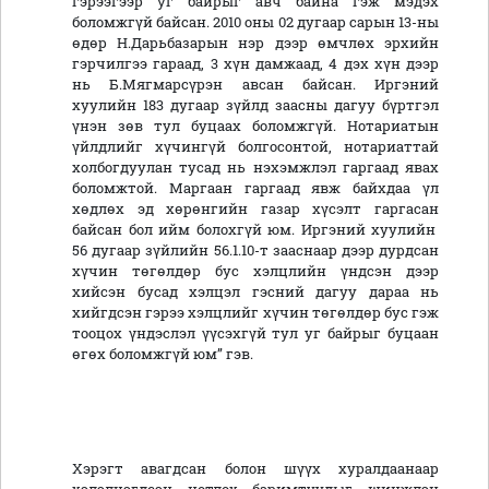
гэрээгээр уг байрыг авч байна гэж мэдэх
боломжгүй байсан. 2010 оны 02 дугаар сарын 13-ны
өдөр Н.Дарьбазарын нэр дээр өмчлөх эрхийн
гэрчилгээ гараад, 3 хүн дамжаад, 4 дэх хүн дээр
нь Б.Мягмарсүрэн авсан байсан. Иргэний
хуулийн 183 дугаар зүйлд заасны дагуу бүртгэл
үнэн зөв тул буцаах боломжгүй. Нотариатын
үйлдлийг хүчингүй болгосонтой, нотариаттай
холбогдуулан тусад нь нэхэмжлэл гаргаад явах
боломжтой. Маргаан гаргаад явж байхдаа үл
хөдлөх эд хөрөнгийн газар хүсэлт гаргасан
байсан бол ийм болохгүй юм. Иргэний хуулийн
56 дугаар зүйлийн 56.1.10-т зааснаар дээр дурдсан
хүчин төгөлдөр бус хэлцлийн үндсэн дээр
хийсэн бусад хэлцэл гэсний дагуу дараа нь
хийгдсэн гэрээ хэлцлийг хүчин төгөлдөр бус гэж
тооцох үндэслэл үүсэхгүй тул уг байрыг буцаан
өгөх боломжгүй юм” гэв.
Хэрэгт авагдсан болон шүүх хуралдаанаар