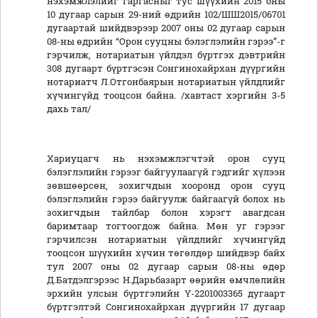
нэхэмжлэлийг гаргасныг тус шүүхийн 2015 оны
10 дугаар сарын 29-ний өдрийн 102/ШШ2015/06701
дугаартай шийдвэрээр 2007 оны 02 дугаар сарын
08-ны өдрийн “Орон сууцны бэлэглэлийн гэрээ”-г
гэрчилж, нотариатын үйлдэл бүртгэх дэвтрийн
308 дугаарт бүртгэсэн Сонгинохайрхан дүүргийн
нотариатч Л.Отгонбаярын нотариатын үйлдлийг
хүчингүйд тооцсон байна. /хавтаст хэргийн 3-5
дахь тал/
Хариуцагч нь нэхэмжлэгчтэй орон сууц
бэлэглэлийн гэрээг байгуулаагүй гэдгийг хүлээн
зөвшөөрсөн, зохигчдын хооронд орон сууц
бэлэглэлийн гэрээ байгуулж байгаагүй болох нь
зохигчдын тайлбар болон хэрэгт авагдсан
баримтаар тогтоогдож байна. Мөн уг гэрээг
гэрчилсэн нотариатын үйлдлийг хүчингүйд
тооцсон шүүхийн хүчин төгөлдөр шийдвэр байх
тул 2007 оны 02 дугаар сарын 08-ны өдөр
Д.Батдэлгэрээс Н.Дарьбазарт өөрийн өмчлөлийн
эрхийн улсын бүртгэлийн Ү-2201003365 дугаарт
бүртгэлтэй Сонгинохайрхан дүүргийн 17 дугаар