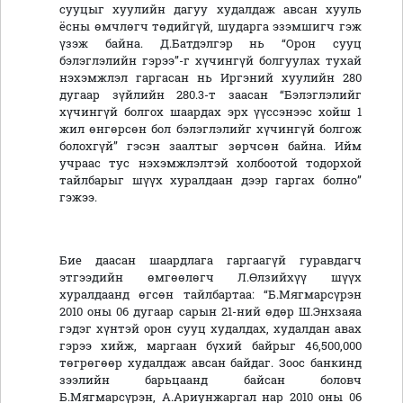
сууцыг хуулийн дагуу худалдаж авсан хууль
ёсны өмчлөгч төдийгүй, шударга эзэмшигч гэж
үзэж байна. Д.Батдэлгэр нь “Орон сууц
бэлэглэлийн гэрээ”-г хүчингүй болгуулах тухай
нэхэмжлэл гаргасан нь Иргэний хуулийн 280
дугаар зүйлийн 280.3-т заасан “Бэлэглэлийг
хүчингүй болгох шаардах эрх үүссэнээс хойш 1
жил өнгөрсөн бол бэлэглэлийг хүчингүй болгож
болохгүй” гэсэн заалтыг зөрчсөн байна. Ийм
учраас тус нэхэмжлэлтэй холбоотой тодорхой
тайлбарыг шүүх хуралдаан дээр гаргах болно”
гэжээ.
Бие даасан шаардлага гаргаагүй гуравдагч
этгээдийн өмгөөлөгч Л.Өлзийхүү шүүх
хуралдаанд өгсөн тайлбартаа: “Б.Мягмарсүрэн
2010 оны 06 дугаар сарын 21-ний өдөр Ш.Энхзаяа
гэдэг хүнтэй орон сууц худалдах, худалдан авах
гэрээ хийж, маргаан бүхий байрыг 46,500,000
төгрөгөөр худалдаж авсан байдаг. Зоос банкинд
зээлийн барьцаанд байсан боловч
Б.Мягмарсүрэн, А.Ариунжаргал нар 2010 оны 06