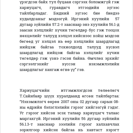
үрэгдсэн байх тул буцаан сэргээх боломжгүй гэж
хариуцагч, гуравдагч этгээдийн зүгээс
тайлбарладаг. Бидний зүгээс бие биедээ
худалдсаныг мэдээгүй. Иргэний хуулийн 57
дугаар зүйлийн 57.2-т зааснаар энэ хуулийн 56.1-д
заасан хэлцлийг хүчин төгөлдөр бус гэж тооцох
нөхцөлийг талууд хэлцэл хийснээс хойш мэдсэн
бөгөөд уг хэлцэл нь өөр хэлцлийн шаардлагад
нийцэж байгаа тохиолдолд талууд хүсвэл
шаардлагад нийцэж байгаа хэлцлийг хүчин
төгөлдөр гэж үзнэ гэсэн байна. Өмчлөх эрхийг
сэргээлгэхийг хүссэн нэхэмжлэлийн
шаардлагыг хангаж өгнө үү” гэв.
Хариуцагчийн итгэмжлэгдсэн төлөөлөгч
Т.Сайнбаяр шүүх хуралдаанд өгсөн тайлбартаа:
“Нэхэмжлэгч өөрөө 2007 оны 02 дугаар сарын 08-
ны өдрийн бэлэглэлийн гэрээг хийгээгүй гэдэг.
Уг гэрээг хийсэн эсэх талаар хариуцагч талаас
маргахгүй. Иргэний хуулийн 56 дугаар зүйлийн
56.1.3-т зааснаар зээлийн гэрээг халхавчлах
зорилгоор хийсэн байгаа нь хавтаст хэрэгт