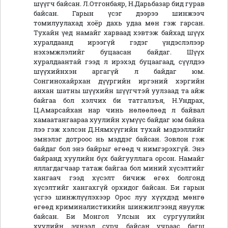
шүүгч байсан. Л.Отгонбаяр, Н.Дарьбазар бид гурав
байсан. Гарын үсэг дээрээ шинжээч
томилуулахад хоёр дахь удаа мөн гэж гарсан.
Тухайн үед намайг харваад хэвтэж байхад шүүх
хуралдаанд ирээгүй гэдэг үндэслэлээр
нэхэмжлэлийг буцаасан байдаг. Шүүх
хуралдаантай гээд л ирэхэд буцаагаад, сүүлдээ
шүүхийнхэн аргагүй л байдаг юм.
Сонгинохайрхан дүүргийн иргэний хэргийн
анхан шатны шүүхийн шүүгчтэй уулзаад та айж
байгаа бол хэлчих би татгалзъя, Н.Ундрах,
Ц.Амарсайхан нар чинь нөлөөлөөд л байвал
хамаатангаараа хуулийн хүмүүс байдаг юм байна
лээ гэж хэлсэн Д.Нямхүүгийн тухай мэдээллийг
эмнэлэг дотроос нь мэддэг байсан. Зовлон гэж
байдаг бол энэ байрыг өгөөд ч нимгэрэхгүй. Энэ
байранд хуулийн бүх байгууллага орсон. Намайг
яллагдагчаар татаж байгаа бол миний хүсэлтийг
хангаач гээд хүсэлт бичиж өгөх болгонд
хүсэлтийг хангахгүй орхидог байсан. Би гарын
үсгээ шинжлүүлэхээр Орос луу хүүхдэд мөнгө
өгөөд криминалистикийн шинжилгээнд явуулж
байсан. Би Монгол Улсын их сургуулийн
хуулийн эчнээд сурч байсан учраас багш