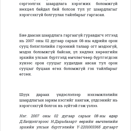
сэргээлгэх шаардлага хэрэгжих боломжгүй
нөхцөл байдал бий болсон тул уг шаардлагыг
хэрэгсэхгүй болгуулах тайлбарыг гаргасан.
Бие даасан шаардлага гаргаагүй гуравдагч этгээд
нь 2007 оны 02 дугаар сарын 08-ны өдрийн орон
сууц бэлэглэлийн гэрээний талаар огт мэдээгүй,
мэдэх боломжгүй байсан, үл хөдлөх хөрөнгийн
эрхийн улсын бүртгэлд өмчлөгчөөр бүртгэгдсэн
хүнээс орон сууцыг худалдан авсан тул орон
сууцыг буцаан өгөх боломжгүй гэх тайлбарыг
өгсөн.
Шүүх дараах үндэслэлээр нэхэмжлэлийн
шаардлагын зарим хэсгийг хангаж, үлдсэнийг нь
хэрэгсэхгүй болгох нь зүйтэй гэж үзлээ.
Нэг. 2007 оны 02 дугаар сарын 08-ны өдөр
Д.Батдэлгэрээс Н.Дарьбазарт өөрийн өмчлөлийн
эрхийн улсын бүртгэлийн Ү-2201003365 дугаарт