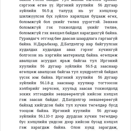
сэргээж өгнө үү. Иргэний хуулийн 56 дугаар
зүйлийн 56.5-д талууд нь уг хэлцлээр
шилжүүлсэн бүх зүйлээ харилцан буцааж өгөх,
боломжгүй бол үнийг төлөх үүрэгтэй. Зөвхөн
боломжгүй гэх тохиолдолд үнийг төлнө,
боломжгүй гэх нөхцөл байдал харагдахгүй байна.
Гуравдагч этгээд бие даасан шаардлага гаргаагүй
байна. Н.Дарьбазар, Д.Батдэлгэр нар байгуулсан
худалдах худалдан авах гэрээг хүчингүй
болгосон нь хэргийн материалд байна. өгөлцөж
авалцсан асуудал ярьж байгаа тул Иргэний
хуулийн 56 дугаар зүйлийн 56.5-д зааснаар
өгөлцөж авалцсан байгаа тул хүндрэлтэй байдал
үүсэх юм байна. Иргэний хуулийн 56 дугаар
зүйлийн 56.1.8-д зааснаар хуулиар тогтоосон
хэлбэрийг зөрчсөн, хуульд заасан тохиолдолд
зохих этгээдийн зөвшөөрөлгүй хийсэн хэлцэл
гэж заасан байдаг. Д.Батдэлгэр зөвшөөрөөгүй
байхад хийгдсэн байх тул хүчин төгөлдөр бусд
тооцож байна. Иргэний хуулийн 56 дугаар
зүйлийн 56.1.10-т дээр дурдсан хүчин төгөлдөр
бус хэлцлийн үндсэн дээр хийсэн бусад хэлцэл
гэж харагдаж байна. Олон хүнд зарагдаж,