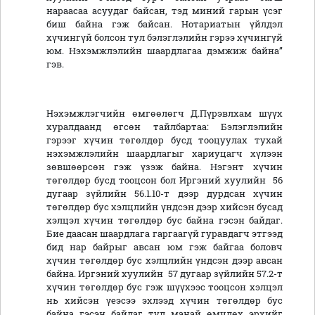
нараасаа асуудаг байсан, тэд миний гарын үсэг
биш байна гэж байсан. Нотариатын үйлдэл
хүчингүй болсон тул бэлэглэлийн гэрээ хүчингүй
юм. Нэхэмжлэлийн шаардлагаа дэмжиж байна”
гэв.
Нэхэмжлэгчийн өмгөөлөгч Д.Пүрэвлхам шүүх
хуралдаанд өгсөн тайлбартаа: Бэлэглэлийн
гэрээг хүчин төгөлдөр бусд тооцуулах тухай
нэхэмжлэлийн шаардлагыг хариуцагч хүлээн
зөвшөөрсөн гэж үзэж байна. Нэгэнт хүчин
төгөлдөр бусд тооцсон бол Иргэний хуулийн 56
дугаар зүйлийн 56.1.10-т дээр дурдсан хүчин
төгөлдөр бус хэлцлийн үндсэн дээр хийсэн бусад
хэлцэл хүчин төгөлдөр бус байна гэсэн байдаг.
Бие даасан шаардлага гаргаагүй гуравдагч этгээд
бид нар байрыг авсан юм гэж байгаа боловч
хүчин төгөлдөр бус хэлцлийн үндсэн дээр авсан
байна. Иргэний хуулийн 57 дугаар зүйлийн 57.2-т
хүчин төгөлдөр бус гэж шүүхээс тооцсон хэлцэл
нь хийсэн үеэсээ эхлээд хүчин төгөлдөр бус
байна гэсэн байдаг тул манай өмчлөх эрхийг