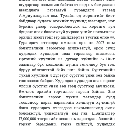
шударгаар эзэмшиж байгаа этгээд нь бие даасан
шаардлага гаргаагүй гуравдагч этгээд
А.Ариунжаргал юм. Тухайн эд хөрөнгийг биет
байдлаар буцааж өгөхийг хуулинд шаарддаг, нэг
бүрийн үнээр тодорхойлогдох эд хөрөнгө тул
буцааж өгөх боломжгүй учраас үнийг нэхэмжлэх
эрхийг нээлттэйгээр шийдвэртээ тусгаж өгнө үү.
Гуравдагч этгээдэд өмчлөх эрх нь 2007 оны
бэлэглэлийн гэрээгээр шилжээгүй, орон сууц
худалдах худалдан авах гэрээгээр шилжсэн.
Иргэний хуулийн 57 дугаар зүйлийн 57.1.10-т
зааснаар бүх хэлцлийг хүчин төгөлдөр бус гэж
буруу ойлголттой байх шиг байна. Бүртгэлийн
тухай хуулийн 4 дүгээрт бүртгэл үнэн зөв байна
гэж заасан байдаг. Худалдах худалдан авах гэрээг
улсын бүртгэл үнэн зөв гээд бүртгээд авчихсан.
Өмчлөх эрхийн гэрчилгээ гарсан байгаа. Энэ
бэлэглэлийн гэрээг хүчин төгөлдөр бусд
тооцсноор дараа дараагийн хэлцлүүд хүчингүй
болж гуравдагч этгээдээс нэхэмжлэгчид очих
боломжгүй, үндэслэлгүй юм гэв. Д.Батдэлгэр
17,000,000 төгрөгийг авсан нь харагддаг. Зээлийн
гэрээг барьцааны гэрээ хийлгүй, худалдах