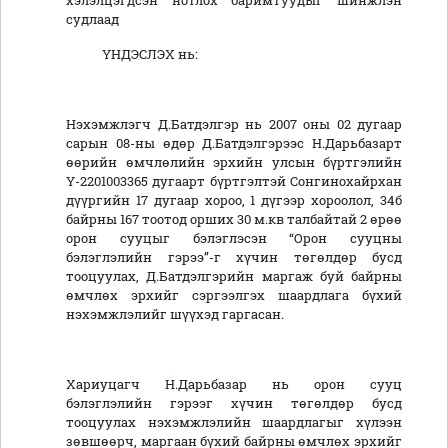
хэлэлцэгдсэн нотлох баримтуудыг шинжлэн
судлаад
ҮНДЭСЛЭХ нь:
Нэхэмжлэгч Д.Батдэлгэр нь 2007 оны 02 дугаар
сарын 08-ны өдөр Д.Батдэлгэрээс Н.Дарьбазарт
өөрийн өмчлөлийн эрхийн улсын бүртгэлийн
Ү-2201003365 дугаарт бүртгэлтэй Сонгинохайрхан
дүүргийн 17 дугаар хороо, 1 дүгээр хороолол, 34б
байрны 167 тоотод орших 30 м.кв талбайтай 2 өрөө
орон сууцыг бэлэглэсэн “Орон сууцны
бэлэглэлийн гэрээ”-г хүчин төгөлдөр бусд
тооцуулах, Д.Батдэлгэрийн маргаж буй байрны
өмчлөх эрхийг сэргээлгэх шаардлага бүхий
нэхэмжлэлийг шүүхэд гаргасан.
Хариуцагч Н.Дарьбазар нь орон сууц
бэлэглэлийн гэрээг хүчин төгөлдөр бусд
тооцуулах нэхэмжлэлийн шаардлагыг хүлээн
зөвшөөрч, маргаан бүхий байрны өмчлөх эрхийг