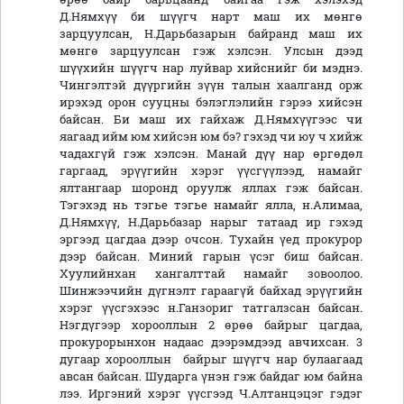
Д.Нямхүү би шүүгч нарт маш их мөнгө
зарцуулсан, Н.Дарьбазарын байранд маш их
мөнгө зарцуулсан гэж хэлсэн. Улсын дээд
шүүхийн шүүгч нар луйвар хийснийг би мэднэ.
Чингэлтэй дүүргийн зүүн талын хаалганд орж
ирэхэд орон сууцны бэлэглэлийн гэрээ хийсэн
байсан. Би маш их гайхаж Д.Нямхүүгээс чи
яагаад ийм юм хийсэн юм бэ? гэхэд чи юу ч хийж
чадахгүй гэж хэлсэн. Манай дүү нар өргөдөл
гаргаад, эрүүгийн хэрэг үүсгүүлээд, намайг
ялтангаар шоронд оруулж яллах гэж байсан.
Тэгэхэд нь тэгье тэгье намайг ялла, н.Алимаа,
Д.Нямхүү, Н.Дарьбазар нарыг татаад ир гэхэд
эргээд цагдаа дээр очсон. Тухайн үед прокурор
дээр байсан. Миний гарын үсэг биш байсан.
Хуулийнхан хангалттай намайг зовоолоо.
Шинжээчийн дүгнэлт гараагүй байхад эрүүгийн
хэрэг үүсгэхээс н.Ганзориг татгалзсан байсан.
Нэгдүгээр хорооллын 2 өрөө байрыг цагдаа,
прокурорынхон надаас дээрэмдээд авчихсан. 3
дугаар хорооллын байрыг шүүгч нар булаагаад
авсан байсан. Шударга үнэн гэж байдаг юм байна
лээ. Иргэний хэрэг үүсгээд Ч.Алтанцэцэг гэдэг