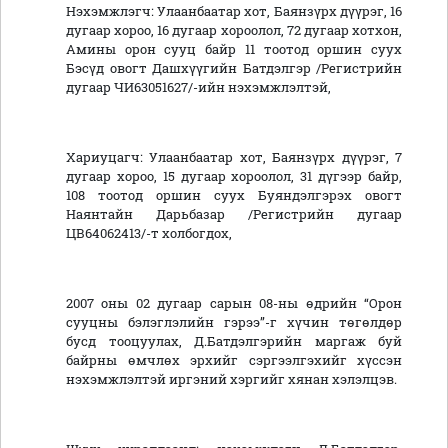
Нэхэмжлэгч: Улаанбаатар хот, Баянзүрх дүүрэг, 16
дугаар хороо, 16 дугаар хороолол, 72 дугаар хотхон,
Амины орон сууц байр 11 тоотод оршин суух
Бэсүд овогт Дашхүүгийн Батдэлгэр /Регистрийн
дугаар ЧИ63051627/-ийн нэхэмжлэлтэй,
Хариуцагч: Улаанбаатар хот, Баянзүрх дүүрэг, 7
дугаар хороо, 15 дугаар хороолол, 31 дүгээр байр,
108 тоотод оршин суух Буяндэлгэрэх овогт
Наянтайн Дарьбазар /Регистрийн дугаар
ЦВ64062413/-т холбогдох,
2007 оны 02 дугаар сарын 08-ны өдрийн “Орон
сууцны бэлэглэлийн гэрээ”-г хүчин төгөлдөр
бусд тооцуулах, Д.Батдэлгэрийн маргаж буй
байрны өмчлөх эрхийг сэргээлгэхийг хүссэн
нэхэмжлэлтэй иргэний хэргийг хянан хэлэлцэв.