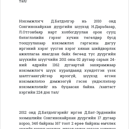
тал/
Нэхэмжлэгч Д.Батдэлгэр нь 2010 онд
Сонгинохайрхан дүүргийн шүүхэд Н.Дарьбазар,
Л.Отгонбаяр нарт холбогдуулан орон сууц
бэлэглэлийн гэрээг хүчин төгөлдөр бусд
тооцуулахаар нэхэмжлэл гаргасны дагуу
иргэний хэрэг үүсгэн хэрэг хянан шийдвэрлэх
ажиллагаа явагдсан байх бөгөөд тус дүүргийн
шүүхийн шүүгчийн 2011 оны 02 дугаар сарын 24-
ний өдрийн 1162 дугаартай захирамжаар
нэхэмжлэгч шүүх хуралдаанд хүндэтгэн үзэх
шалтгаангүйгээр ирээгүй, шүүхэд өгсөн
нэхэмжлэлээ дэмжээгүй гэсэн үндэслэлээр
нэхэмжлэлийг нь буцаасан байна. /хавтаст
хэргийн 224 дэх тал/
2012 онд Д.Батдэлгэрийг иргэн Д.Бат-Эрдэнийн
эзэмшлийн Сонгинохайрхан дүүргийн 17 дугаар
хороо, 34б байрны 167 тоот 2 өрөө байрны өмчлөх
эрхийг хуурч мэхлэх, итгэл эвдэх аргаар залилан