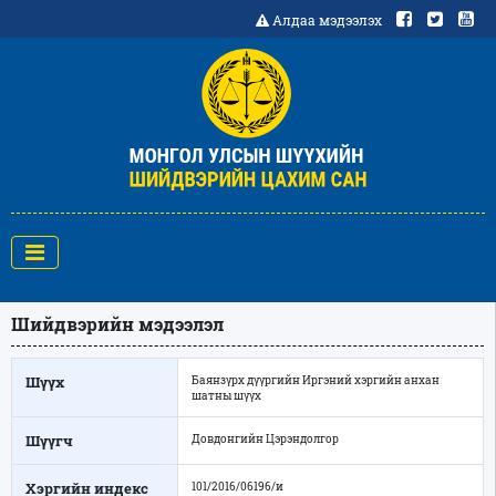
Алдаа мэдээлэх
Шийдвэрийн мэдээлэл
Шүүх
Баянзүрх дүүргийн Иргэний хэргийн анхан
шатны шүүх
Шүүгч
Довдонгийн Цэрэндолгор
Хэргийн индекс
101/2016/06196/и