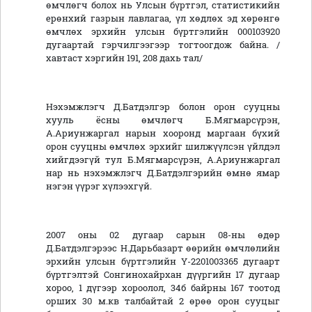
өмчлөгч болох нь Улсын бүртгэл, статистикийн
ерөнхий газрын лавлагаа, үл хөдлөх эд хөрөнгө
өмчлөх эрхийн улсын бүртгэлийн 000103920
дугаартай гэрчилгээгээр тогтоогдож байна. /
хавтаст хэргийн 191, 208 дахь тал/
Нэхэмжлэгч Д.Батдэлгэр болон орон сууцны
хууль ёсны өмчлөгч Б.Мягмарсүрэн,
А.Ариунжаргал нарын хооронд маргаан бүхий
орон сууцны өмчлөх эрхийг шилжүүлсэн үйлдэл
хийгдээгүй тул Б.Мягмарсүрэн, А.Ариунжаргал
нар нь нэхэмжлэгч Д.Батдэлгэрийн өмнө ямар
нэгэн үүрэг хүлээхгүй.
2007 оны 02 дугаар сарын 08-ны өдөр
Д.Батдэлгэрээс Н.Дарьбазарт өөрийн өмчлөлийн
эрхийн улсын бүртгэлийн Ү-2201003365 дугаарт
бүртгэлтэй Сонгинохайрхан дүүргийн 17 дугаар
хороо, 1 дүгээр хороолол, 34б байрны 167 тоотод
орших 30 м.кв талбайтай 2 өрөө орон сууцыг