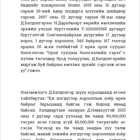
биднийг хохироосон болно. 2015 оны 10 дугаар
сарын 29-ний өдөр шударга шүүхийн шийдвэр
гарсан. 2007 оны 02 дугаар сарын 08-ны өдөр
Д.Батдэлгэрээс Н.Дарьбазарт өөрийн өмчлөлийн
эрхийн улсын бүртгэлийн Ү-2201003365 дугаарт
бүртгэлтэй Сонгинохайрхан дүүргийн 17 дугаар
хороо, 1 дүгээр хороолол, 34б байрны 167 тоотод
орших 30 м.кв талбайтай 2 өрөө орон сууцыг
бэлэглэсэн “Орон сууцны бэлэглэлийн гэрээ”-г
хүчин төгөлдөр бусд тооцуулах, Д.Батдэлгэрийн
маргаж буй байрны өмчлөх эрхийг сэргээж өгнө
үү” гэжээ.
Нэхэмжлэгч Д.Батдэлгэр шүүх хуралдаанд өгсөн
тайлбартаа: “Би нэгдүгээр хорооллын хоёр өрөө
байрыг барьцаанд байгаа гэж бодоод яваад
байсан. Халдвартын захирал Д.Нямхүүтэй 2013
оны 3 дугаар сард уулзаад би чамд 50,000,000
төгрөг өгье гэхэд үгүй 80,000,000 төгрөгийг өг
гэсэн. Тэгэхэд нь би чамд зөндөө хүү төлж
байсан, манай ээжийн нэгдүгээр хорооллын хоёр
өрөө байр барьцаанд байгаа гэж хэлэхэд