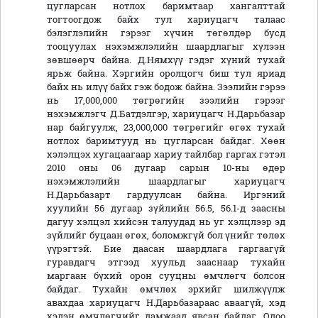
цугларсан нотлох баримтаар хангалттай
тогтоогдож байх тул хариуцагч талаас
бэлэглэлийн гэрээг хүчин төгөлдөр бусд
тооцуулах нэхэмжлэлийн шаардлагыг хүлээн
зөвшөөрч байна. Д.Нямхүү гэдэг хүний тухай
ярьж байна. Хэргийн оролцогч биш тул яриад
байх нь илүү байх гэж бодож байна. Зээлийн гэрээ
нь 17,000,000 төгрөгийн зээлийн гэрээг
нэхэмжлэгч Д.Батдэлгэр, хариуцагч Н.Дарьбазар
нар байгуулж, 23,000,000 төгрөгийг өгөх тухай
нотлох баримтууд нь цугларсан байдаг. Хөөн
хэлэлцэх хугацаагаар хариу тайлбар гаргах гэтэл
2010 оны 06 дугаар сарын 10-ны өдөр
нэхэмжлэлийн шаардлагыг хариуцагч
Н.Дарьбазарт гардуулсан байна. Иргэний
хуулийн 56 дугаар зүйлийн 56.5, 56.1-д заасны
дагуу хэлцэл хийсэн талуудад нь уг хэлцлээр эд
зүйлийг буцаан өгөх, боломжгүй бол үнийг төлөх
үүрэгтэй. Бие даасан шаардлага гаргаагүй
гуравдагч этгээд хуульд зааснаар тухайн
маргаан бүхий орон сууцны өмчлөгч болсон
байдаг. Тухайн өмчлөх эрхийг шилжүүлж
авахдаа хариуцагч Н.Дарьбазараас аваагүй, хэд
хэдэн өмчлөгчийг дамжаад явсан байдаг. Одоо