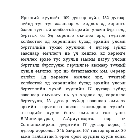
Иргэний хуулийн 109 дүгээр зүйл, 182 дугаар
зүйлд тус тус зааснаар үл хөдлөх эд хөрөнгө
болон түүнтэй холбоотой эрхийг улсын бүртгэлд
бүртгэх ба Эд хөрөнгө өмчлөх эрх, түүнтэй
холбоотой эд хөрөнгийн бусад эрхийн улсын
бүртгэлийн тухай хуулийн 4 дүгээр зүйлд
зааснаар өмчлөгч нь үл хөдлөх эд хөрөнгө
өмчлөх эрхээ тус хуульд заасны дагуу улсын
бүртгэлд бүртгүүлж, гэрчилгээ авснаар түүний
хувьд өмчлөх эрх нь баталгаажих юм. Өөрөөр
хэлбэл, Эд хөрөнгө өмчлөх эрх, түүнтэй
холбоотой эд хөрөнгийн бусад эрхийн улсын
бүртгэлийн тухай хуулийн 17 дугаар зүйлд
зааснаар өмчлөгч нь үл хөдлөх эд хөрөнгөө
бүртгүүлж, 18 дугаар зүйлд зааснаар өмчлөх
эрхийн гэрчилгээ авсан тохиолдолд тухайн
этгээдийг хууль ёсны өмчлөгч гэж үзнэ.
Б.Мягмарсүрэн, А.Ариунжаргал нар нь
Сонгинохайрхан дүүргийн 17 дугаар хороо, 1
дүгээр хороолол, 34б байрны 167 тоотод орших 30
м.кв талбайтай 2 өрөө орон сууцны хууль ёсны