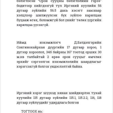
бэлэглэсэн “Орон сууцны бэлэглэлийн гэрээ”
бодитоор хийгдээгүй тул Иргэний хуулийн 56
дугаар зүйлийн 56.5 дахь хэсэгт зааснаар
хэлцлээр шилжүүлсэн бүх зүйлээ харилцан
буцааж өгөх, боломжгүй бол үнийг төлөх үүргийн
харилцаа үүсэхгүй.
Иймд нэхэмжлэгч Д.Батдэлгэрийн
Сонгинохайрхан дүүргийн 17 дугаар хороо, 1
дүгээр хороолол, 34б байрны 167 тоотод орших 30
м.кв талбайтай 2 өрөө орон сууцыг өмчлөх
эрхийг сэргээлгэх нэхэмжлэлийн шаардлагыг
хэрэгсэхгүй болгох үндэслэлтэй байна.
Иргэний хэрэг шүүхэд хянан шийдвэрлэх тухай
хуулийн 115 дугаар зүйлийн 115.1, 115.2.2, 116, 118
дугаар зүйлүүдийг удирдлага болгон
ТОГТООХ нь: