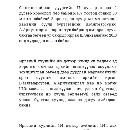
Сонгинохайрхан дүүргийн 17 дугаар хороо, 1
дүгээр хороолол, 34б байрны 167 тоотод орших 30
м.кв талбайтай 2 өрөө орон сууцны өмчлөгчөөр
хамгийн сүүлд бүртгэгдсэн Б.Мягмарсүрэн,
А.Ариунжаргал нар нь тус байранд амьдран сууж
байгаа бөгөөд уг байрыг иргэн Ш.Энхзаяагаас 2010
онд худалдан авсан байна.
Иргэний хуулийн 109 дүгээр зүйлд үл хөдлөх эд
хөрөнгө өмчлөх эрхийг шилжүүлэх асуудлыг
зохицуулсан бөгөөд дээр дурдсан маргаан бүхий
орон сууцны өмчлөх эрхийг иргэн
Б.Мягмарсүрэн, А.Ариунжаргал нар нь иргэн
Ш.Энхзаяагаас шилжүүлэн авч, улсын бүртгэлд
бүртгүүлсэн нь хууль зөрчөөгүй байх бөгөөд
улсын бүртгэл хуульд заасны дагуу хийгдсэн
байна.
Иргэний хуулийн 114 дүгээр зүйлийн 114.1 дэх