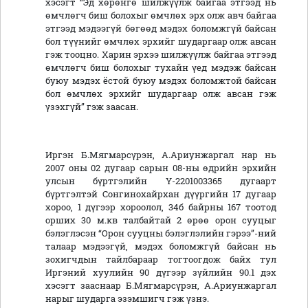
хэсэгт “Эд хөрөнгө шилжүүлж байгаа этгээд нь
өмчлөгч биш болохыг өмчлөх эрх олж авч байгаа
этгээд мэдээгүй бөгөөд мэдэх боломжгүй байсан
бол түүнийг өмчлөх эрхийг шударгаар олж авсан
гэж тооцно. Харин эрхээ шилжүүлж байгаа этгээд
өмчлөгч биш болохыг тухайн үед мэдэж байсан
буюу мэдэх ёстой буюу мэдэх боломжтой байсан
бол өмчлөх эрхийг шударгаар олж авсан гэж
үзэхгүй” гэж заасан.
Иргэн Б.Мягмарсүрэн, А.Ариунжаргал нар нь
2007 оны 02 дугаар сарын 08-ны өдрийн эрхийн
улсын бүртгэлийн Ү-2201003365 дугаарт
бүртгэлтэй Сонгинохайрхан дүүргийн 17 дугаар
хороо, 1 дүгээр хороолол, 34б байрны 167 тоотод
орших 30 м.кв талбайтай 2 өрөө орон сууцыг
бэлэглэсэн “Орон сууцны бэлэглэлийн гэрээ”-ний
талаар мэдээгүй, мэдэх боломжгүй байсан нь
зохигчдын тайлбараар тогтоогдож байх тул
Иргэний хуулийн 90 дүгээр зүйлийн 90.1 дэх
хэсэгт зааснаар Б.Мягмарсүрэн, А.Ариунжаргал
нарыг шударга эзэмшигч гэж үзнэ.