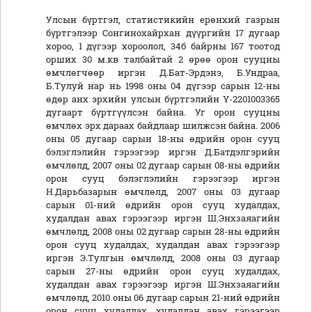
Улсын бүртгэл, статистикийн ерөнхий газрын
бүртгэлээр Сонгинохайрхан дүүргийн 17 дугаар
хороо, 1 дүгээр хороолол, 34б байрны 167 тоотод
орших 30 м.кв талбайтай 2 өрөө орон сууцны
өмчлөгчөөр иргэн Д.Бат-Эрдэнэ, Б.Ундраа,
Б.Тулуй нар нь 1998 оны 04 дүгээр сарын 12-ны
өдөр анх эрхийн улсын бүртгэлийн Ү-2201003365
дугаарт бүртгүүлсэн байна. Уг орон сууцны
өмчлөх эрх дараах байдлаар шилжсэн байна. 2006
оны 05 дугаар сарын 18-ны өдрийн орон сууц
бэлэглэлийн гэрээгээр иргэн Д.Батдэлгэрийн
өмчлөлд, 2007 оны 02 дугаар сарын 08-ны өдрийн
орон сууц бэлэглэлийн гэрээгээр иргэн
Н.Дарьбазарын өмчлөлд, 2007 оны 03 дугаар
сарын 01-ний өдрийн орон сууц худалдах,
худалдан авах гэрээгээр иргэн Ш.Энхзаяагийн
өмчлөлд, 2008 оны 02 дугаар сарын 28-ны өдрийн
орон сууц худалдах, худалдан авах гэрээгээр
иргэн Э.Тулгын өмчлөлд, 2008 оны 03 дугаар
сарын 27-ны өдрийн орон сууц худалдах,
худалдан авах гэрээгээр иргэн Ш.Энхзаяагийн
өмчлөлд, 2010 оны 06 дугаар сарын 21-ний өдрийн
орон сууц худалдах, худалдан авах гэрээгээр