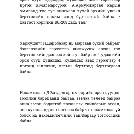
иргэн Б.Мягмарсүрэн, А.Ариунжаргал нарын
өмчлөлд тус тус шилжсэн тухай эрхийн улсын
бүртгэлийн цахим санд бүртгэлтэй байна. /
хавтаст хэргийн 191-208 дахь тал/
Хариуцагч Н.Дарьбазар нь маргаан бүхий байрыг
бэлэглэлийн гэрээгээр шилжүүлж авсан гэх
бүртгэл хийгдсэнээс хойш уг байр нь 4 удаагийн
орон сууц худалдах, худалдах авах гэрээгээр 4
иргэнд шилжиж, улсын бүртгэлд бүртгэгдсэн
байна.
Нэхэмжлэгч Д.Батдэлгэр нь өөрийн орон сууцыг
зээлийн барьцаанд байгаа, зээлээ төлөөд байраа
авна гэсэн бодолтой явсан гэх тайлбарыг өгсөн,
энэ хугацаанд хэн нэгнээс байрыг нэхэмжлээгүй
болох нь нэхэмжлэгчийн тайлбараар тогтоогдож
байна.