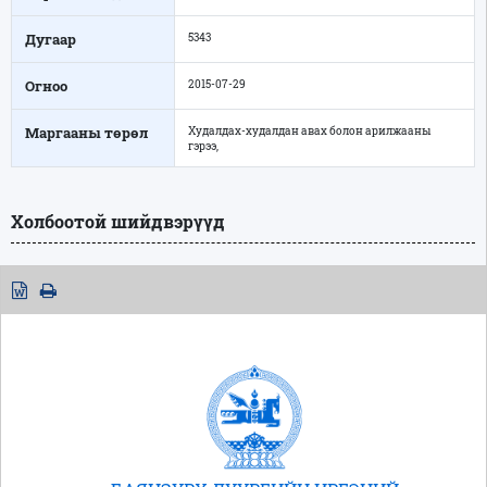
Дугаар
5343
Огноо
2015-07-29
Маргааны төрөл
Худалдах-худалдан авах болон арилжааны
гэрээ,
Холбоотой шийдвэрүүд