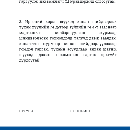
гаргуулж, нэхэмжлэгч С.Пүрэвдоржид олгосугай.
3. Иргэний хэрэг шүүхэд хянан шийдвэрлэх
тухай хуулийн 74 дүгээр зүйлийн 74.4-т зааснаар
маргааныг хялбаршуулсан журмаар
шийдвэрлэсэн тохиолдолд талууд давж заалдах,
хяналтын журмаар хянан шийдвэрлүүлэхээр
гомдол гаргах, тухайн асуудлаар анхан шатны
шүүхэд дахин нэхэмжлэл гаргах эрхгүйг
дурдсугай.
ШҮҮГЧ Э.ЭНЭБИШ