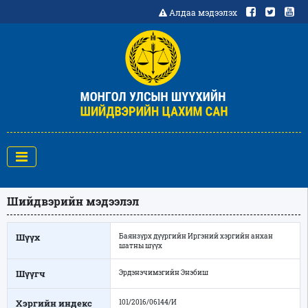
Алдаа мэдээлэх
Шийдвэрийн мэдээлэл
Шүүх
Баянзүрх дүүргийн Иргэний хэргийн анхан
шатны шүүх
Шүүгч
Эрдэнэчимэгийн Энэбиш
Хэргийн индекс
101/2016/06144/И