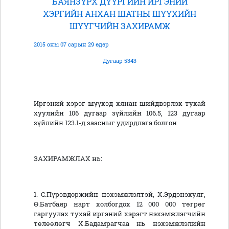
БАЯНЗҮРХ ДҮҮРГИЙН ИРГЭНИЙ
ХЭРГИЙН АНХАН ШАТНЫ ШҮҮХИЙН
ШҮҮГЧИЙН ЗАХИРАМЖ
2015 оны 07 сарын 29 өдөр
Дугаар 5343
Иргэний хэрэг шүүхэд хянан шийдвэрлэх тухай
хуулийн 106 дугаар зүйлийн 106.5, 123 дугаар
зүйлийн 123.1-д заасныг удирдлага болгон
ЗАХИРАМЖЛАХ нь:
1. С.Пүрэвдоржийн нэхэмжлэлтэй, Х.Эрдэнэхуяг,
Ө.Батбаяр нарт холбогдох 12 000 000 төгрөг
гаргуулах тухай иргэний хэрэгт нэхэмжлэгчийн
төлөөлөгч Х.Бадамрагчаа нь нэхэмжлэлийн