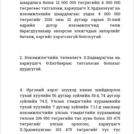
шаардлага болох 12 000 000 төгрөгийн 4 000 000
төгрөгөөс татгалзаж, хариуцагч Х.Эрдэнэхуяг нь
нэхэмжлэлийн шаардлагаас үлдэх 8 000 000
төгрөгийг 2016 оны 12 дугаар сарын 31-ний
өдрийн дотор нэхэмжлэгчид төлж
барагдуулахаар эвлэрсэн зохигчдын эвлэрлийг
баталж, хэргийг хэрэгсэхгүй болгосугай.
2. Нэхэмжлэгчийн төлөөлөгч Х.Бадамрагчаа нь
хариуцагч Ө.Батбаяраас татгалзсан болохыг
дурдсугай.
4. Иргэний хэрэг шүүхэд хянан шийдвэрлэх
тухай хуулийн 56 дугаар зүйлийн 56.4, 74 дүгээр
зүйлийн 74.5, Улсын тэмдэгтийн хураамжийн
тухай хуулийн 7 дугаар зүйлийн 7.1.1-д зааснаар
нэхэмжлэгчийн улсын тэмдэгтийн хураамжид
төлсөн 206 950 төгрөгийн тал хувь болох 103 475
төгрөгийг улсын орлогоос, хариуцагч
Х.Эрдэнхуягаас 103 475 төгрөгийг тус тус