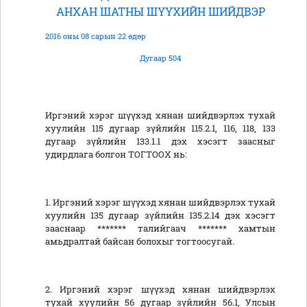
АНХАН ШАТНЫ ШҮҮХИЙН ШИЙДВЭР
2016 оны 08 сарын 22 өдөр
Дугаар 504
Иргэний хэрэг шүүхэд хянан шийдвэрлэх тухай
хуулийн 115 дугаар зүйлийн 115.2.1, 116, 118, 133
дугаар зүйлийн 133.1.1 дэх хэсэгт заасныг
удирдлага болгон ТОГТООХ нь:
1. Иргэний хэрэг шүүхэд хянан шийдвэрлэх тухай
хуулийн 135 дугаар зүйлийн 135.2.14 дэх хэсэгт
зааснаар ******* талийгаач ******* хамтын
амьдралтай байсан болохыг тогтоосугай.
2. Иргэний хэрэг шүүхэд хянан шийдвэрлэх
тухай хуулийн 56 дугаар зүйлийн 56.1, Улсын