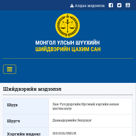
Алдаа мэдээлэх
Шийдвэрийн мэдээлэл
Шүүх
Хан-Уул дүүргийн Иргэний хэргийн анхан
шатны шүүх
Шүүгч
Даваадоржийн Энхцэцэг
Хэргийн индекс
183/2016/0581/И