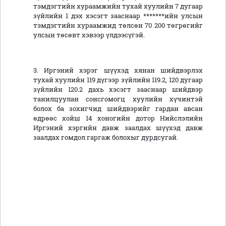
тэмдэгтийн хураамжийн тухай хуулийн 7 дугаар
зүйлийн 1 дэх хэсэгт зааснаар *******ийн улсын
тэмдэгтийн хураамжид төлсөн 70 200 төгрөгийг
улсын төсөвт хэвээр үлдээсүгэй.
3. Иргэний хэрэг шүүхэд хянан шийдвэрлэх
тухай хуулийн 119 дүгээр зүйлийн 119.2, 120 дугаар
зүйлийн 120.2 дахь хэсэгт зааснаар шийдвэр
танилцуулан сонсгомогц хуулийн хүчинтэй
болох ба зохигчид шийдвэрийг гардан авсан
өдрөөс хойш 14 хоногийн дотор Нийслэлийн
Иргэний хэргийн давж заалдах шүүхэд давж
заалдах гомдол гаргаж болохыг дурдсугай.