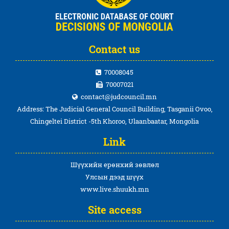
Contact us
70008045
70007021
contact@judcouncil.mn
Address: The Judicial General Council Building, Tasganii Ovoo,
Chingeltei District -5th Khoroo, Ulaanbaatar, Mongolia
Link
Шүүхийн ерөнхий зөвлөл
Улсын дээд шүүх
www.live.shuukh.mn
Site access