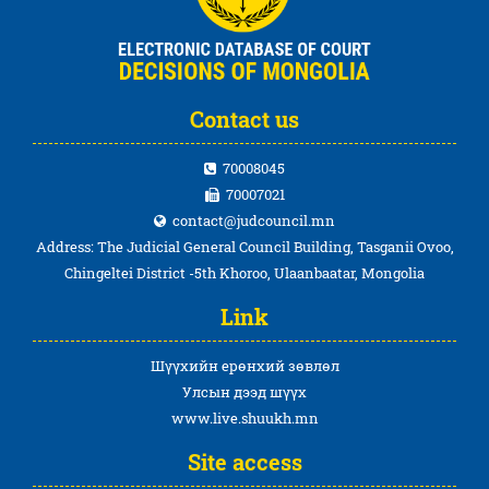
Contact us
70008045
70007021
contact@judcouncil.mn
Address: The Judicial General Council Building, Tasganii Ovoo,
Chingeltei District -5th Khoroo, Ulaanbaatar, Mongolia
Link
Шүүхийн ерөнхий зөвлөл
Улсын дээд шүүх
www.live.shuukh.mn
Site access