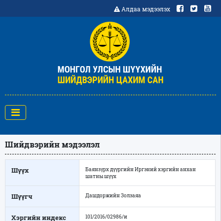
Алдаа мэдээлэх
Шийдвэрийн мэдээлэл
Шүүх
Баянзүрх дүүргийн Иргэний хэргийн анхан
шатны шүүх
Шүүгч
Дашдоржийн Золзаяа
Хэргийн индекс
101/2016/02986/и