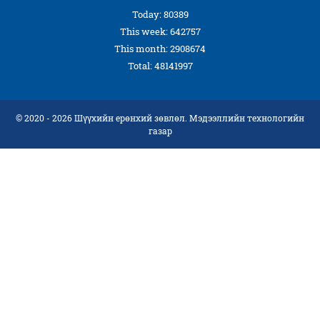
Today: 80389
This week: 642757
This month: 2908674
Total: 48141997
© 2020 - 2026 Шүүхийн ерөнхий зөвлөл. Мэдээллийн технологийн
газар