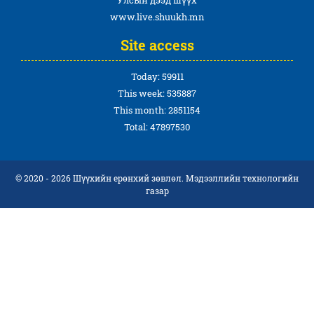
www.live.shuukh.mn
Site access
Today: 59911
This week: 535887
This month: 2851154
Total: 47897530
© 2020 - 2026 Шүүхийн ерөнхий зөвлөл. Мэдээллийн технологийн
газар