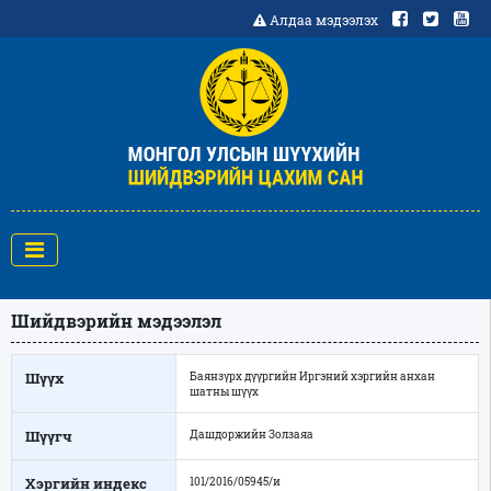
Алдаа мэдээлэх
Шийдвэрийн мэдээлэл
Шүүх
Баянзүрх дүүргийн Иргэний хэргийн анхан
шатны шүүх
Шүүгч
Дашдоржийн Золзаяа
Хэргийн индекс
101/2016/05945/и