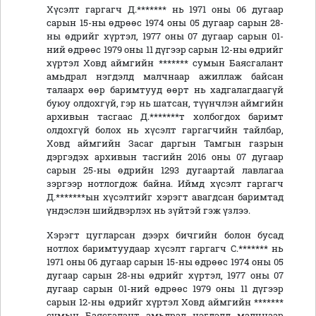
Хүсэлт гаргагч Д.******* нь 1971 оны 06 дугаар
сарын 15-ны өдрөөс 1974 оны 05 дугаар сарын 28-
ны өдрийг хүртэл, 1977 оны 07 дугаар сарын 01-
ний өдрөөс 1979 оны 11 дүгээр сарын 12-ны өдрийг
хүртэл Ховд аймгийн ******* сумын Баясгалант
амьдрал нэгдэлд малчнаар ажиллаж байсан
талаарх өөр баримтууд өөрт нь хадгалагдаагүй
буюу олдохгүй, гэр нь шатсан, түүнчлэн аймгийн
архивын тасгаас Д.*******т холбогдох баримт
олдохгүй болох нь хүсэлт гаргагчийн тайлбар,
Ховд аймгийн Засаг даргын Тамгын газрын
дэргэдэх архивын тасгийн 2016 оны 07 дугаар
сарын 25-ны өдрийн 1293 дугаартай лавлагаа
зэргээр нотлогдож байна. Иймд хүсэлт гаргагч
Д.*******ын хүсэлтийг хэрэгт авагдсан баримтад
үндэслэн шийдвэрлэх нь зүйтэй гэж үзлээ.
Хэрэгт цугларсан дээрх бичгийн болон бусад
нотлох баримтуудаар хүсэлт гаргагч С.******* нь
1971 оны 06 дугаар сарын 15-ны өдрөөс 1974 оны 05
дугаар сарын 28-ны өдрийг хүртэл, 1977 оны 07
дугаар сарын 01-ний өдрөөс 1979 оны 11 дүгээр
сарын 12-ны өдрийг хүртэл Ховд аймгийн *******
сумын Баясгалант амьдрал нэгдэлд малчнаар