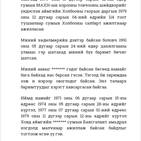
сумын МАХН-ын хорооны товчооны шийдвэрийг
үндэслэн аймгийн Холбооны газрын даргын 1979
оны 12 дугаар сарын 04-ний өдрийн 114 тоот
тушаалаар сумын Холбооны салбарт ажилтнаар
ажилласан.
Миний хөдөлмөрийн дэвтэр байсан боловч 1991
оны 05 дугаар сарын 24-ний өдөр цахилгааны
улмаас гэр шатахад миний бүх баримт бичиг
шатсан.
Миний аавыг ******* гэдэг байсан бөгөөд намайг
бага байхад нас барсан гэсэн. Тэгээд би заримдаа
ээж н нэрээр овоглодог байсан. Энэ талаарх
баримтуудыг хэрэгт хавсаргасан байгаа.
Иймд намайг 1971 оны 06 дугаар сарын 15-ны
өдрөөс 1974 оны 05 дугаар сарын 28-ны өдрийг
хүртэл, 1977 оны 07 дугаар сарын 01-ний өдрөөс
1979 оны 11 дүгээр сарын 12-ны өдрийг хүртэл
Ховд аймгийн ******* сумын Баясгалант амьдрал
нэгдэлд малчнаар ажиллаж байсан байдлыг
тогтоож өгнө үү гэв.