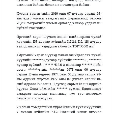
ажиллаж байсан болох нь нотлогдож байна.
Хүсэлт гаргагчийн 2016 оны 07 дугаар сарын 25-
ны өдөр улсын тэмдэгтийн хураамжид төлсөн
70,200 төгрөгийг улсын орлогод хэвээр үлдээх нь
зүйтэй гэж үзлээ.
Иргэний хэрэг шүүхэд хянан шийдвэрлэх тухай
хуулийн 115 дугаар зүйлийн 115.2.1, 116, 118 дугаар
зүйлд заасныг удирдлага болгон ТОГТООХ нь:
1.Иргэний хэрэг шүүхэд хянан шийдвэрлэх тухай
хуулийн *******3 дугаар зүйлийн *******3.1, *******5
дугаар зүйлийн *******5.2.6-д зааснаар ******* ноён
овогт *******гийн *******ыг 1971 оны 06 дугаар
сарын 15-ны өдрөөс 1974 оны 05 дугаар сарын 28-
ны өдрийг хүртэл, 1977 оны 07 дугаар сарын 01-
ний өдрөөс 1979 оны 11 дүгээр сарын 12-ны өдрийг
хүртэл Ховд аймгийн ******* сумын Баясгалант
амьдрал нэгдэлд малчнаар тус тус ажиллаж
байсныг тогтоосугай.
2.Улсын тэмдэгтийн хураамжийн тухай хуулийн
7 дугаар зүйлийн 7.1.2, Иргэний хэрэг шүүхэд