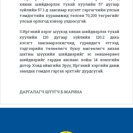
хянан шийдвэрлэх тухай хуулийн 57 дугаар
зүйлийн 57.1-д зааснаар хүсэлт гаргагчийн улсын
тэмдэгтийн хураамжид төлсөн 70,200 төгрөгийг
улсын орлогод хэвээр үлдээсүгэй.
3.Иргэний хэрэг шүүхэд хянан шийдвэрлэх тухай
хуулийн 120 дугаар зүйлийн 120.2 дахь
хэсэгт зааснаарзохигчид, гуравдагч этгээд,
тэдгээрийн төлөөлөгч буюу өмгөөлөгч анхан
шатны шүүхийн шийдвэрийг эс зөвшөөрвөл
шийдвэрийг гардан авснаас хойш 14 хоногийн
дотор Ховд аймгийн Эрүү, Иргэний хэргийн давж
заалдах гомдол гаргах эрхтэйг дурдсугай.
ДАРГАЛАГЧ ШҮҮГЧ Б.МАРИНА