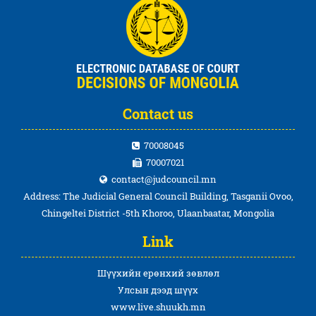
Contact us
70008045
70007021
contact@judcouncil.mn
Address: The Judicial General Council Building, Tasganii Ovoo,
Chingeltei District -5th Khoroo, Ulaanbaatar, Mongolia
Link
Шүүхийн ерөнхий зөвлөл
Улсын дээд шүүх
www.live.shuukh.mn