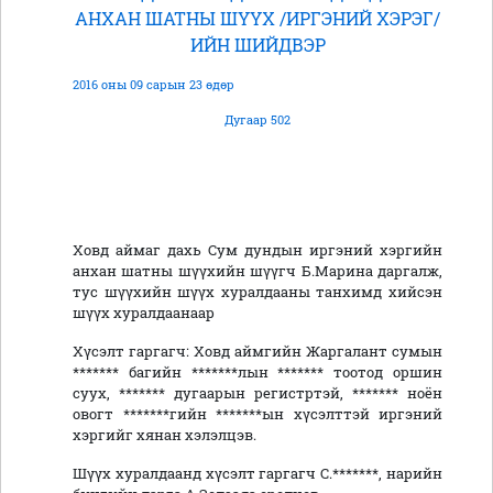
АНХАН ШАТНЫ ШҮҮХ /ИРГЭНИЙ ХЭРЭГ/
ИЙН ШИЙДВЭР
2016 оны 09 сарын 23 өдөр
Дугаар 502
Ховд аймаг дахь Сум дундын иргэний хэргийн
анхан шатны шүүхийн шүүгч Б.Марина даргалж,
тус шүүхийн шүүх хуралдааны танхимд хийсэн
шүүх хуралдаанаар
Хүсэлт гаргагч: Ховд аймгийн Жаргалант сумын
******* багийн *******лын ******* тоотод оршин
суух, ******* дугаарын регистртэй, ******* ноён
овогт *******гийн *******ын хүсэлттэй иргэний
хэргийг хянан хэлэлцэв.
Шүүх хуралдаанд хүсэлт гаргагч С.*******, нарийн