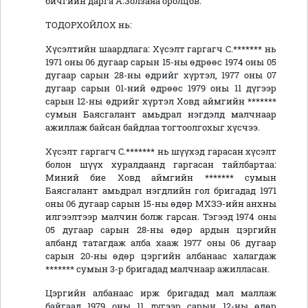
бичгийн дарга А.Золзаяа оролцов.
ТОДОРХОЙЛОХ нь:
Хүсэлтийн шаардлага: Хүсэлт гаргагч С.******* нь
1971 оны 06 дугаар сарын 15-ны өдрөөс 1974 оны 05
дугаар сарын 28-ны өдрийг хүртэл, 1977 оны 07
дугаар сарын 01-ний өдрөөс 1979 оны 11 дүгээр
сарын 12-ны өдрийг хүртэл Ховд аймгийн *******
сумын Баясгалант амьдрал нэгдэлд малчнаар
ажиллаж байсан байдлаа тогтоолгохыг хүсчээ.
Хүсэлт гаргагч С.******* нь шүүхэд гарасан хүсэлт
болон шүүх хуралдаанд гаргасан тайлбартаа:
Миний бие Ховд аймгийн ******* сумын
Баясгалант амьдрал нэгдлийн гол бригадад 1971
оны 06 дугаар сарын 15-ны өдөр МХЗЭ-ийн анхны
илгээлтээр малчин болж гарсан. Тэгээд 1974 оны
05 дугаар сарын 28-ны өдөр ардын цэргийн
албанд татагдаж алба хааж 1977 оны 06 дугаар
сарын 20-ны өдөр цэргийн албанаас халагдаж
******* сумын 3-р бригадад малчнаар ажилласан.
Цэргийн албанаас ирж бригадад мал маллаж
байгаад 1979 оны 11 дүгээр сарын 12-ны өдөр