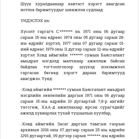
Шүүх хуралдаанаар хавтаст хэрэгт авагдсан
нотлох баримтуудыг шинжлэн судлаад
ҮНДЭСЛЭХ нь:
Хүсэлт гаргагч С.******* нь 1971 оны 06 дугаар
сарын 15-ны өдрөөс 1974 оны 05 дугаар сарын 28-
ны өдрийг хүртэл, 1977 оны 07 дугаар сарын 01-
ний өдрөөс 1979 оны 11 дүгээр сарын 12-ны өдрийг
хүртэл Ховд аймгийн ******* сумын Баясгалант
амьдрал нэгдэлд малчнаар ажиллаж байсан
байдлаа тогтоолгохоор шүүхэд нэхэмжлэл
гаргасан бөгөөд хэрэгт дараах баримтууд
авагджээ. Үүнд:
-Ховд аймгийн ******* сумын Баясгалант амьдрал
нэгдлийн зөвлөлийн даргын 1971 оны 06 дугаар
сарын 15-ны өдрийн 10 дугаартай 7,8-р ангийг
төгсгөж, ХАА-д ажиллахаар ирсэн сурагчдийг
ажилд хувиарлах тухай тушаалын хуулбар,
-Ховд аймгийн Засаг даргын тамгын газрын
архивын 2016 оны 07 дугаар сарын 25-ны өдрийн
1293 дугаартай, 09 дүгээр сарын *******-ны өдрийн