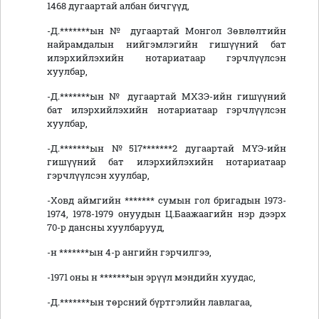
1468 дугаартай албан бичгүүд,
-Д.*******ын № дугаартай Монгол Зөвлөлтийн
найрамдалын нийгэмлэгийн гишүүний бат
илэрхийлэхийн нотариатаар гэрчлүүлсэн
хуулбар,
-Д.*******ын № дугаартай МХЗЭ-ийн гишүүний
бат илэрхийлэхийн нотариатаар гэрчлүүлсэн
хуулбар,
-Д.*******ын №517*******2 дугаартай МҮЭ-ийн
гишүүний бат илэрхийлэхийн нотариатаар
гэрчлүүлсэн хуулбар,
-Ховд аймгийн ******* сумын гол бригадын 1973-
1974, 1978-1979 онуудын Ц.Баажаагийн нэр дээрх
70-р дансны хуулбарууд,
-н *******ын 4-р ангийн гэрчилгээ,
-1971 оны н *******ын эрүүл мэндийн хуудас,
-Д.*******ын төрсний бүртгэлийн лавлагаа,