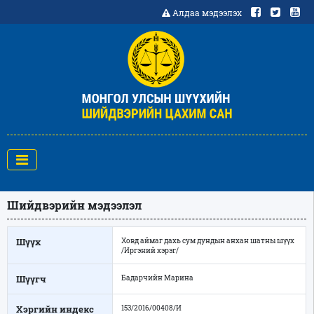
Алдаа мэдээлэх
Шийдвэрийн мэдээлэл
Шүүх
Ховд аймаг дахь сум дундын анхан шатны шүүх
/Иргэний хэрэг/
Шүүгч
Бадарчийн Марина
Хэргийн индекс
153/2016/00408/И