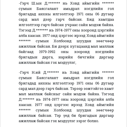
-Гэрч Ш.ын Д.******* нь Ховд аймгийн *******
сумын Баясгалант амьдрал нэгдлийн гол
бригадад анхны илгээлтээр 1971 оны 06 дугаар
сард мал дээр гарч байсан. Бид хамтдаа
илгээлтээр гарч байсан учраас сайн мэдэж байна.
Тэгээд Д.******* нь 1974-1977 оны хооронд цэргийн
алба хаасан. 1977 онд цэргээс ирээд Ховд аймгийн
******* сумын Холбоонд шуудан зөөгчөөр
ажиллаж байсан. Би дээрх хугацаанд мал маллаж
байгаад 1979-1992 оны хооронд нэгдлийн
бригадын дарга, нарийн бичгийн даргаар
ажиллаж байсан гэх мэдүүлэг,
-Гэрч Н.ий Д.******* нь Ховд аймгийн *******
сумын Баясгалант амьдрал нэгдлийн гол
бригадад анхны илгээлтээр 1971 оны 06 дугаар
сард мал дээр гарч байсан. Тэрээр ээжтэйгээ хамт
мал маллаж байсныг сайн мэдэж байна. Тэгээд
Д.******* нь 1974-1977 оны хооронд цэргийн алба
хаасан. 1977 онд цэргээс ирээд Ховд аймгийн
******* сумын Холбоонд шуудан зөөгчөөр
ажиллаж байсан. Тэр үед би бригадын даргаар
ажиллаж байсан гэх мэдүүлэг зэрэг болно.